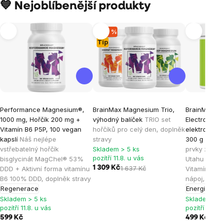
💙 Nejoblíbenější produkty
–20 %
Tip
Průměrné
Průměrné
Průměrné
Performance Magnesium®,
BrainMax Magnesium Trio,
BrainMax H
hodnocení
hodnocení
hodnocen
1000 mg, Hořčík 200 mg +
výhodný balíček
TRIO set
Electrolyte
produktu
produktu
produktu
Vitamín B6 P5P, 100 vegan
hořčíků pro celý den, doplněk
elektrolyty,
je
je
je
kapslí
Náš nejlépe
stravy
300 g
Elekt
vstřebatelný hořčík
Skladem > 5 ks
prvky ze So
4,9
5,0
4,8
pozítří 11.8. u vás
bisglycinát MagChel® 53%
Utahu + Tau
z
z
z
1 309 Kč
1 637 Kč
DDD + Aktivní forma vitamínu
Vitamín B6 
5
5
5
B6 100% DDD, doplněk stravy
nápoj, dopl
hvězdiček.
hvězdiček.
hvězdiček
Regenerace
Energie
Hyd
Skladem > 5 ks
Skladem > 
pozítří 11.8. u vás
pozítří 11.8.
599 Kč
499 Kč