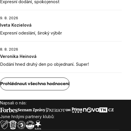
Expresní dodání, spokojenost
9. 8. 2026
Iveta Kozielová
Expresní odeslání, široký výběr
8. 8. 2026
Veronika Heinová
Dodání hned druhý den po objednaní. Super!
Prohlédnout všechna hodnocení
Napsali o nás:
Zápatí
Jsme hrdými partnery klubů: