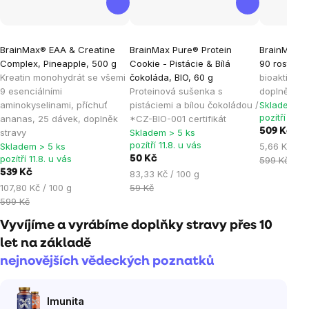
Průměrné
Průměrné
Průměrné
BrainMax® EAA & Creatine
BrainMax Pure® Protein
BrainMax B
hodnocení
hodnocení
hodnocen
Complex, Pineapple, 500 g
Cookie - Pistácie & Bílá
90 rostlinn
produktu
produktu
produktu
Kreatin monohydrát se všemi
čokoláda, BIO, 60 g
bioaktivní 
je
je
je
9 esenciálními
Proteinová sušenka s
doplněk st
aminokyselinami, příchuť
pistáciemi a bílou čokoládou /
Skladem > 
3,0
4,9
5,0
pozítří 11.8.
ananas, 25 dávek, doplněk
*CZ-BIO-001 certifikát
z
z
z
509 Kč
stravy
Skladem > 5 ks
5
5
5
pozítří 11.8. u vás
Měrná
Skladem > 5 ks
5,66 Kč / 1
hvězdiček.
hvězdiček.
hvězdiček
pozítří 11.8. u vás
50 Kč
cena:
599 Kč
539 Kč
Měrná
83,33 Kč / 100 g
Měrná
cena:
107,80 Kč / 100 g
59 Kč
cena:
599 Kč
Vyvíjíme a vyrábíme doplňky stravy přes 10
let na základě
nejnovějších vědeckých poznatků
Imunita