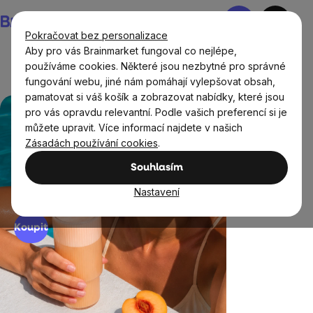
Přejít
Nákupní
na
košík
Pokračovat bez personalizace
obsah
Aby pro vás Brainmarket fungoval co nejlépe,
používáme cookies. Některé jsou nezbytné pro správné
fungování webu, jiné nám pomáhají vylepšovat obsah,
pamatovat si váš košík a zobrazovat nabídky, které jsou
Myslimě
pro vás opravdu relevantní. Podle vašich preferencí si je
Když protein chutná jako letní
Ochutnejte 
můžete upravit. Více informací najdete v našich
drink.
kompromis
zdravě!
Zásadách používání cookies
.
BrainMax Clear Protein® je ideální
BIO složení, p
způsob, jak doplnit bílkoviny bez
doplnění ener
Souhlasím
mléčné chuti. Přes 19 g bílkovin v
Nastavení
dávce! Objevte nové příchutě.
Koupit
Koupit