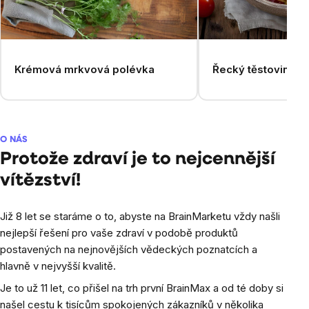
Krémová mrkvová polévka
Řecký těstovinový
O NÁS
Protože zdraví je to nejcennější
vítězství!
Již 8 let se staráme o to, abyste na BrainMarketu vždy našli
nejlepší řešení pro vaše zdraví v podobě produktů
postavených na nejnovějších vědeckých poznatcích a
hlavně v nejvyšší kvalitě.
Je to už 11 let, co přišel na trh první BrainMax a od té doby si
našel cestu k tisícům spokojených zákazníků v několika