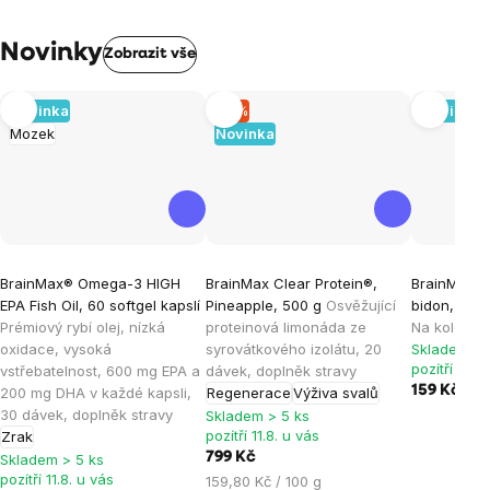
Novinky
Zobrazit vše
Novinka
–5 %
Novinka
Mozek
Novinka
BrainMax® Omega-3 HIGH
BrainMax Clear Protein®,
BrainMax® 
EPA Fish Oil, 60 softgel kapslí
Pineapple, 500 g
Osvěžující
bidon, kou
Prémiový rybí olej, nízká
proteinová limonáda ze
Na kolo a p
oxidace, vysoká
syrovátkového izolátu, 20
Skladem > 
pozítří 11.8.
vstřebatelnost, 600 mg EPA a
dávek, doplněk stravy
159 Kč
200 mg DHA v každé kapsli,
Regenerace
Výživa svalů
30 dávek, doplněk stravy
Skladem > 5 ks
pozítří 11.8. u vás
Zrak
799 Kč
Skladem > 5 ks
pozítří 11.8. u vás
Měrná
159,80 Kč / 100 g