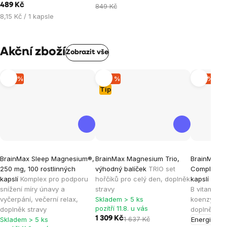
489 Kč
cena:
849 Kč
Měrná
8,15 Kč / 1 kapsle
cena:
Akční zboží
Zobrazit vše
–10 %
–20 %
–15 %
Tip
Průměrné
Průměrné
Průměrné
BrainMax Sleep Magnesium®,
BrainMax Magnesium Trio,
BrainMax A
hodnocení
hodnocení
hodnocen
250 mg, 100 rostlinných
výhodný balíček
TRIO set
Complex®, 
produktu
produktu
produktu
kapslí
Komplex pro podporu
hořčíků pro celý den, doplněk
kapslí
Komp
je
je
je
snížení míry únavy a
stravy
B vitamínů 
vyčerpání, večerní relax,
Skladem > 5 ks
koenzymem 
4,8
5,0
5,0
pozítří 11.8. u vás
doplněk stravy
doplněk st
z
z
z
1 309 Kč
1 637 Kč
Skladem > 5 ks
Energie
Ple
5
5
5