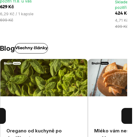
pozítří 11.8. u vás
Skladem > 
hvězdiček.
hvězdiček.
hvězdiček
629 Kč
pozítří 11.8.
Měrná
6,29 Kč / 1 kapsle
424 Kč
cena:
699 Kč
Měrná
4,71 Kč / 1 
cena:
499 Kč
Blog
Všechny články
Oregano od kuchyně po
Mléko vám nesedí