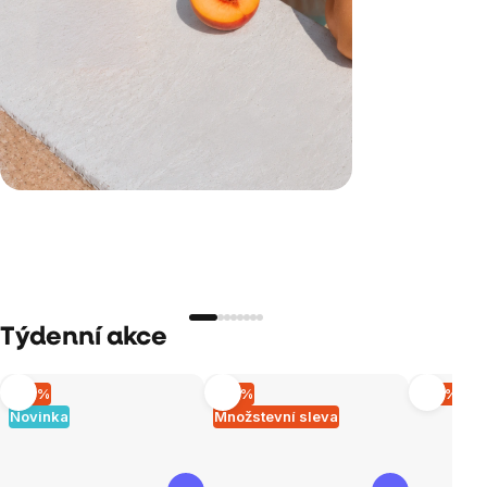
Týdenní akce
–10 %
–15 %
–15 %
Novinka
Množstevní sleva