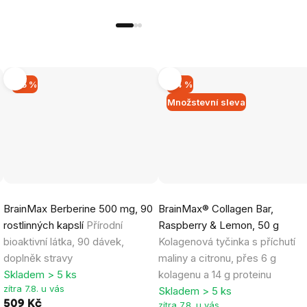
–15 %
–14 %
Množstevní sleva
Průměrné
Průměrné
BrainMax Berberine 500 mg, 90
BrainMax® Collagen Bar,
hodnocení
hodnocení
rostlinných kapslí
Přírodní
Raspberry & Lemon, 50 g
produktu
produktu
bioaktivní látka, 90 dávek,
Kolagenová tyčinka s příchutí
je
je
doplněk stravy
maliny a citronu, přes 6 g
5,0
5,0
Skladem > 5 ks
kolagenu a 14 g proteinu
z
z
zítra 7.8. u vás
Skladem > 5 ks
5
5
509 Kč
zítra 7.8. u vás