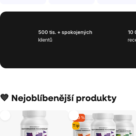
500 tis. + spokojených
10 
klientů
rec
💙 Nejoblíbenější produkty
–20 %
Tip