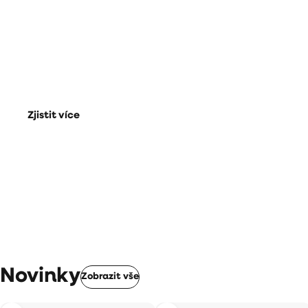
Zrajte jako víno!
Dlouhověkost není náhoda.
Zjistit více
Novinky
Zobrazit vše