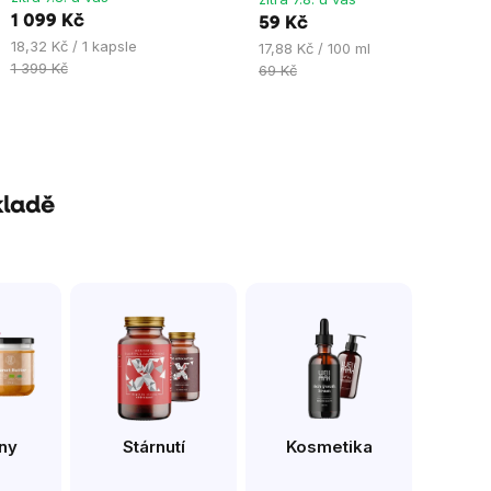
hvězdiček.
hvězdiček.
1 099 Kč
59 Kč
Měrná
18,32 Kč / 1 kapsle
Měrná
17,88 Kč / 100 ml
cena:
1 399 Kč
cena:
69 Kč
kladě
ny
Stárnutí
Kosmetika