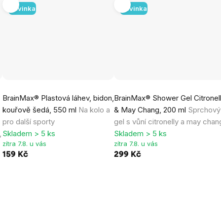
Novinka
Novinka
BrainMax® Plastová láhev, bidon,
BrainMax® Shower Gel Citronel
kouřově šedá, 550 ml
Na kolo a
& May Chang, 200 ml
Sprchový
pro další sporty
gel s vůní citronelly a may chan
,
Skladem > 5 ks
Skladem > 5 ks
zítra 7.8. u vás
zítra 7.8. u vás
159 Kč
299 Kč