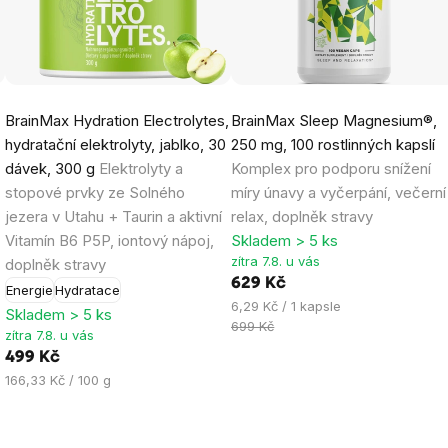
Průměrné
Průměrné
BrainMax Hydration Electrolytes,
BrainMax Sleep Magnesium®,
hodnocení
hodnocení
hydratační elektrolyty, jablko, 30
250 mg, 100 rostlinných kapslí
produktu
produktu
dávek, 300 g
Elektrolyty a
Komplex pro podporu snížení
je
je
stopové prvky ze Solného
míry únavy a vyčerpání, večerní
4,8
4,8
jezera v Utahu + Taurin a aktivní
relax, doplněk stravy
z
z
Vitamín B6 P5P, iontový nápoj,
Skladem > 5 ks
5
5
zítra 7.8. u vás
doplněk stravy
hvězdiček.
hvězdiček.
629 Kč
Energie
Hydratace
Měrná
6,29 Kč / 1 kapsle
Skladem > 5 ks
cena:
699 Kč
zítra 7.8. u vás
499 Kč
Měrná
166,33 Kč / 100 g
cena: