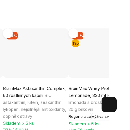
–21 %
–14 %
Tip
Průměrné
Průměrné
BrainMax Astaxanthin Complex,
BrainMax Whey Protein
hodnocení
hodnocení
60 rostlinných kapslí
BIO
Lemonade, 330 ml
Proteinová
produktu
produktu
astaxanthin, lutein, zeaxanthin,
limonáda s broskvovou příchutí
je
je
lykopen, nejsilnější antioxidanty,
20 g bílkovin
5,0
4,8
doplněk stravy
Regenerace
Výživa svalů
z
z
Skladem > 5 ks
Skladem > 5 ks
5
5
zítra 7.8. u vás
zítra 7.8. u vás