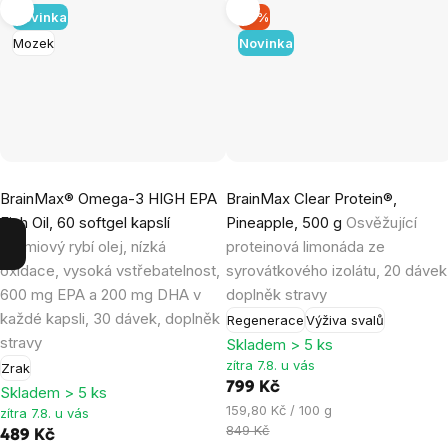
Novinka
–5 %
Mozek
Novinka
BrainMax® Omega-3 HIGH EPA
BrainMax Clear Protein®,
Fish Oil, 60 softgel kapslí
Pineapple, 500 g
Osvěžující
Prémiový rybí olej, nízká
proteinová limonáda ze
oxidace, vysoká vstřebatelnost,
syrovátkového izolátu, 20 dávek
600 mg EPA a 200 mg DHA v
doplněk stravy
každé kapsli, 30 dávek, doplněk
Regenerace
Výživa svalů
stravy
Skladem > 5 ks
zítra 7.8. u vás
Zrak
799 Kč
Skladem > 5 ks
Měrná
159,80 Kč / 100 g
zítra 7.8. u vás
cena:
849 Kč
489 Kč