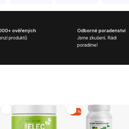
000+ ověřených
Odborné poradenství
enzí produktů
Jsme zkušení. Rádi
poradíme!
–10 %