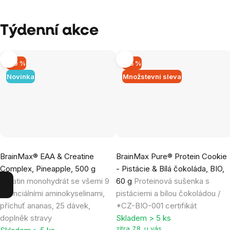
Týdenní akce
–10 %
–15 %
Novinka
Množstevní sleva
Průměrné
Průměrné
BrainMax® EAA & Creatine
BrainMax Pure® Protein Cookie
hodnocení
hodnocení
Complex, Pineapple, 500 g
- Pistácie & Bílá čokoláda, BIO,
produktu
produktu
Kreatin monohydrát se všemi 9
60 g
Proteinová sušenka s
je
je
esenciálními aminokyselinami,
pistáciemi a bílou čokoládou /
3,0
4,9
příchuť ananas, 25 dávek,
*CZ-BIO-001 certifikát
z
z
doplněk stravy
Skladem > 5 ks
5
5
zítra 7.8. u vás