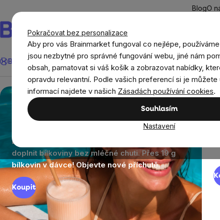
Přejít
Blog
O n
na
obsah
Pokračovat bez personalizace
Aby pro vás Brainmarket fungoval co nejlépe, používáme
Hledat
jsou nezbytné pro správné fungování webu, jiné nám pom
BrainMax®
Léto
Ušetři
Cíle
Doplňky stravy a výživa
Novi
obsah, pamatovat si váš košík a zobrazovat nabídky, kter
opravdu relevantní. Podle vašich preferencí si je můžete 
informací najdete v našich
Zásadách používání cookies
.
Myslimě
Když protein chutná jako
O
Souhlasím
zdravě!
letní drink.
Nastavení
BrainMax Clear Protein® je ideální způsob, jak
B
doplnit bílkoviny bez mléčné chuti. Přes 19 g
e
bílkovin v dávce! Objevte nové příchutě.
K
Koupit