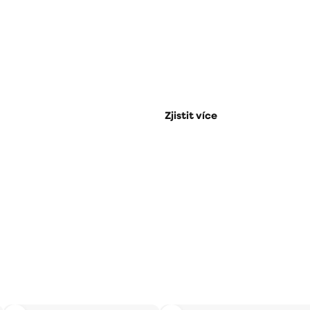
Prémiové doplň
se speciální sle
Zjistit více