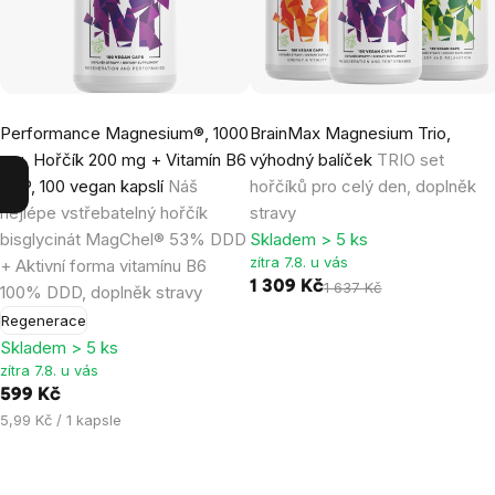
Průměrné
Průměrné
Performance Magnesium®, 1000
BrainMax Magnesium Trio,
hodnocení
hodnocení
mg, Hořčík 200 mg + Vitamín B6
výhodný balíček
TRIO set
produktu
produktu
P5P, 100 vegan kapslí
Náš
hořčíků pro celý den, doplněk
je
je
nejlépe vstřebatelný hořčík
stravy
4,9
5,0
bisglycinát MagChel® 53% DDD
Skladem > 5 ks
z
z
zítra 7.8. u vás
+ Aktivní forma vitamínu B6
5
5
1 309 Kč
1 637 Kč
100% DDD, doplněk stravy
hvězdiček.
hvězdiček.
Regenerace
Skladem > 5 ks
zítra 7.8. u vás
599 Kč
Měrná
5,99 Kč / 1 kapsle
cena: