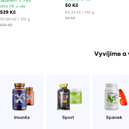
Skladem > 5 ks
hvězdiček.
hvězdiček.
50 Kč
zítra 7.8. u vás
Měrná
83,33 Kč / 100 g
539 Kč
cena:
59 Kč
Měrná
107,80 Kč / 100 g
cena:
599 Kč
Vyvíjíme a 
Imunita
Sport
Spánek