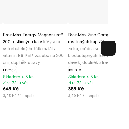
Průměrné
Průměrné
BrainMax Energy Magnesium®,
BrainMax Zinc Complex®, 100
hodnocení
hodnocení
200 rostlinných kapslí
Vysoce
rostlinných kapslí
Kombinace
produktu
produktu
vstřebatelný hořčík malát a
zinku, mědi a selenu ve vysoc
je
je
vitamín B6 P5P, zásoba na 200
biodostupných formách, 100
4,9
4,9
dní, doplněk stravy
dávek, doplněk stravy
z
z
Energie
Imunita
5
5
Skladem > 5 ks
Skladem > 5 ks
hvězdiček.
hvězdiček.
zítra 7.8. u vás
zítra 7.8. u vás
649 Kč
389 Kč
Měrná
Měrná
3,25 Kč / 1 kapsle
3,89 Kč / 1 kapsle
cena:
cena: