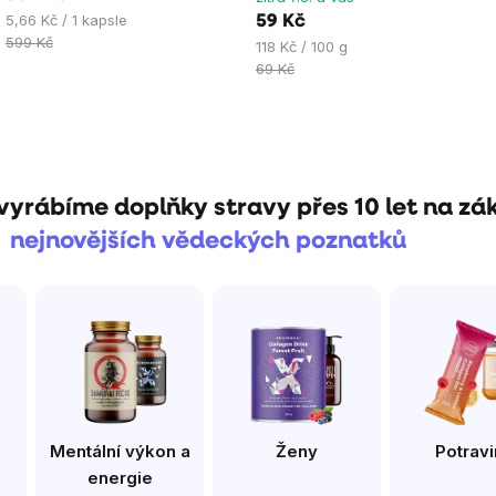
hvězdiček.
hvězdiček.
Měrná
5,66 Kč / 1 kapsle
59 Kč
cena:
599 Kč
Měrná
118 Kč / 100 g
cena:
69 Kč
vyrábíme doplňky stravy přes 10 let na zá
nejnovějších vědeckých poznatků
Mentální výkon a
Ženy
Potravi
energie