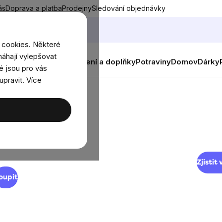
ás
Doprava a platba
Prodejny
Sledování objednávky
 cookies. Některé
áhají vylepšovat
nky
Muži
Ženy
Děti
Oblečení a doplňky
Potraviny
Domov
Dárky
é jsou pro vás
upravit. Více
chutnejte čistou energii
☀️ V
bez kompromisů!
Hydrat
potřeb
IO složení, přirozená chuť a rychlé doplnění
nergie kdykoliv během dne.
Zjistit 
oupit