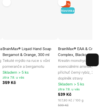
–10 %
Novinka
la
BrainMax® Liquid Hand Soap
BrainMax® EAA & Creatine
Bergamot & Orange, 300 ml
Complex, Blackcurrant, 500 g
g
Tekuté mýdlo na ruce s vůní
Kreatin monohydrát se všemi 
pomeranče a bergamotu
esenciálními aminokyselinami,
Skladem > 5 ks
příchuť černý rybíz, 25 dávek,
zítra 7.8. u vás
doplněk stravy
359 Kč
Skladem > 5 ks
zítra 7.8. u vás
539 Kč
Měrná
107,80 Kč / 100 g
cena:
599 Kč