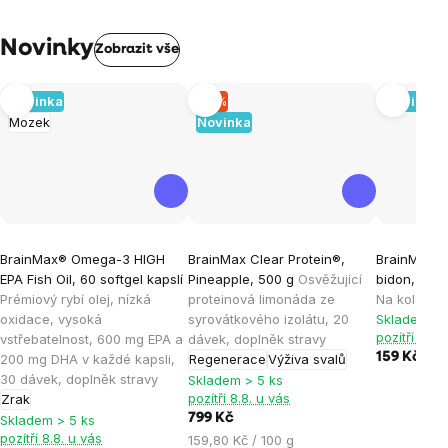
Novinky
Zobrazit vše
Novinka
–5 %
Novinka
Mozek
Novinka
BrainMax® Omega-3 HIGH
BrainMax Clear Protein®,
BrainMax® 
EPA Fish Oil, 60 softgel kapslí
Pineapple, 500 g
Osvěžující
bidon, kou
Prémiový rybí olej, nízká
proteinová limonáda ze
Na kolo a p
oxidace, vysoká
syrovátkového izolátu, 20
Skladem > 
pozítří 8.8.
vstřebatelnost, 600 mg EPA a
dávek, doplněk stravy
159 Kč
200 mg DHA v každé kapsli,
Regenerace
Výživa svalů
30 dávek, doplněk stravy
Skladem > 5 ks
pozítří 8.8. u vás
Zrak
799 Kč
Skladem > 5 ks
pozítří 8.8. u vás
Měrná
159,80 Kč / 100 g