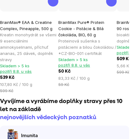
Průměrné
Průměrné
Průměrné
BrainMax® EAA & Creatine
BrainMax Pure® Protein
BrainMax B
hodnocení
hodnocení
hodnocen
Complex, Pineapple, 500 g
Cookie - Pistácie & Bílá
90 rostlinn
produktu
produktu
produktu
Kreatin monohydrát se všemi
čokoláda, BIO, 60 g
bioaktivní 
je
je
je
9 esenciálními
Proteinová sušenka s
doplněk st
aminokyselinami, příchuť
pistáciemi a bílou čokoládou /
Skladem > 
3,0
4,9
5,0
pozítří 8.8.
ananas, 25 dávek, doplněk
*CZ-BIO-001 certifikát
z
z
z
509 Kč
stravy
Skladem > 5 ks
5
5
5
pozítří 8.8. u vás
Měrná
Skladem > 5 ks
5,66 Kč / 1
hvězdiček.
hvězdiček.
hvězdiček
pozítří 8.8. u vás
50 Kč
cena:
599 Kč
539 Kč
Měrná
83,33 Kč / 100 g
Měrná
cena:
107,80 Kč / 100 g
59 Kč
cena:
599 Kč
Vyvíjíme a vyrábíme doplňky stravy přes 10
let na základě
nejnovějších vědeckých poznatků
Imunita