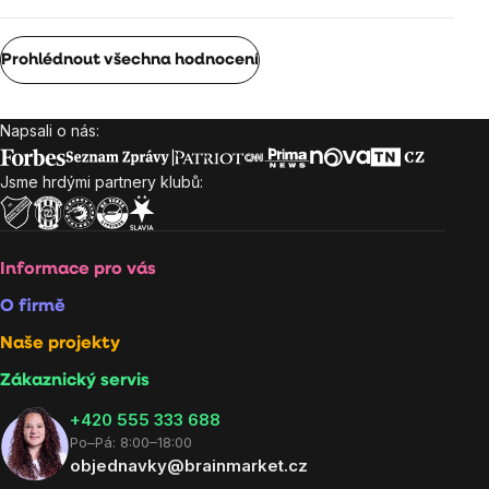
Prohlédnout všechna hodnocení
Napsali o nás:
Zápatí
Jsme hrdými partnery klubů:
Informace pro vás
O firmě
Naše projekty
Zákaznický servis
‭+420 555 333 688
Po–Pá: 8:00–18:00
objednavky@brainmarket.cz