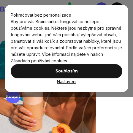
Přejít
Nákupní
na
košík
Pokračovat bez personalizace
obsah
Aby pro vás Brainmarket fungoval co nejlépe,
používáme cookies. Některé jsou nezbytné pro správné
fungování webu, jiné nám pomáhají vylepšovat obsah,
pamatovat si váš košík a zobrazovat nabídky, které jsou
Myslimě
pro vás opravdu relevantní. Podle vašich preferencí si je
Když protein chutná jako letní
Ochutnejte 
můžete upravit. Více informací najdete v našich
drink.
kompromis
zdravě!
Zásadách používání cookies
.
BrainMax Clear Protein® je ideální
BIO složení, p
způsob, jak doplnit bílkoviny bez
doplnění ener
Souhlasím
mléčné chuti. Přes 19 g bílkovin v
Nastavení
dávce! Objevte nové příchutě.
Koupit
Koupit