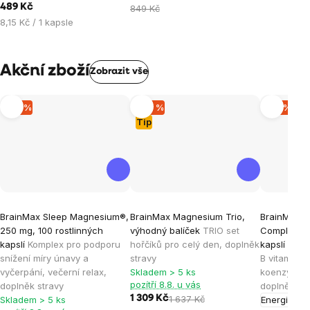
489 Kč
cena:
849 Kč
Měrná
8,15 Kč / 1 kapsle
cena:
Akční zboží
Zobrazit vše
–10 %
–20 %
–15 %
Tip
Průměrné
Průměrné
Průměrné
BrainMax Sleep Magnesium®,
BrainMax Magnesium Trio,
BrainMax A
hodnocení
hodnocení
hodnocen
250 mg, 100 rostlinných
výhodný balíček
TRIO set
Complex®, 
produktu
produktu
produktu
kapslí
Komplex pro podporu
hořčíků pro celý den, doplněk
kapslí
Komp
je
je
je
snížení míry únavy a
stravy
B vitamínů 
vyčerpání, večerní relax,
Skladem > 5 ks
koenzymem 
4,8
5,0
5,0
pozítří 8.8. u vás
doplněk stravy
doplněk st
z
z
z
1 309 Kč
1 637 Kč
Skladem > 5 ks
Energie
Ple
5
5
5