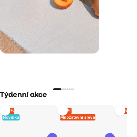
Týdenní akce
–10 %
–15 %
–15 %
Novinka
Množstevní sleva