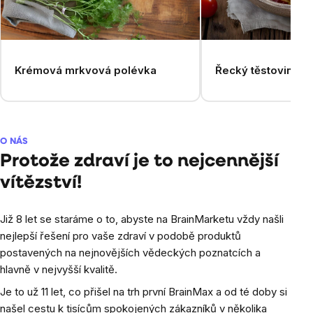
Krémová mrkvová polévka
Řecký těstovinový
O NÁS
Protože zdraví je to nejcennější
vítězství!
Již 8 let se staráme o to, abyste na BrainMarketu vždy našli
nejlepší řešení pro vaše zdraví v podobě produktů
postavených na nejnovějších vědeckých poznatcích a
hlavně v nejvyšší kvalitě.
Je to už 11 let, co přišel na trh první BrainMax a od té doby si
našel cestu k tisícům spokojených zákazníků v několika