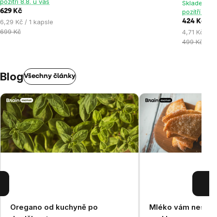
pozítří 8.8. u vás
Skladem > 
hvězdiček.
hvězdiček.
hvězdiček
629 Kč
pozítří 8.8.
Měrná
6,29 Kč / 1 kapsle
424 Kč
cena:
699 Kč
Měrná
4,71 Kč / 1 
cena:
499 Kč
Blog
Všechny články
Oregano od kuchyně po
Mléko vám nesedí