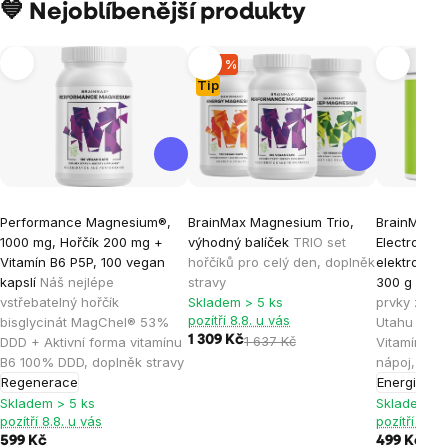
💙 Nejoblíbenější produkty
–20 %
Tip
Průměrné
Průměrné
Průměrné
Performance Magnesium®,
BrainMax Magnesium Trio,
BrainMax H
hodnocení
hodnocení
hodnocen
1000 mg, Hořčík 200 mg +
výhodný balíček
TRIO set
Electrolyte
produktu
produktu
produktu
Vitamín B6 P5P, 100 vegan
hořčíků pro celý den, doplněk
elektrolyty,
je
je
je
kapslí
Náš nejlépe
stravy
300 g
Elekt
vstřebatelný hořčík
Skladem > 5 ks
prvky ze So
4,9
5,0
4,8
pozítří 8.8. u vás
bisglycinát MagChel® 53%
Utahu + Tau
z
z
z
1 309 Kč
1 637 Kč
DDD + Aktivní forma vitamínu
Vitamín B6 
5
5
5
B6 100% DDD, doplněk stravy
nápoj, dopl
hvězdiček.
hvězdiček.
hvězdiček
Regenerace
Energie
Hyd
Skladem > 5 ks
Skladem > 
pozítří 8.8. u vás
pozítří 8.8.
599 Kč
499 Kč