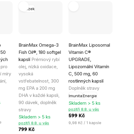
Mozek
Průměrné
Průměrné
p
BrainMax Omega-3
BrainMax Liposomal
hodnocení
hodnocení
250
Fish Oil®, 180 softgel
Vitamin C®
produktu
produktu
ných
kapslí
Prémiový rybí
UPGRADE,
je
je
 pro
olej, nízká oxidace,
Lipozomální Vitamín
4,9
5,0
í míry
vysoká
C, 500 mg, 60
z
z
ání,
vstřebatelnost, 300
rostlinných kapslí
5
5
mg EPA a 200 mg
Doplněk stravy
hvězdiček.
hvězdiček.
DHA v každé kapsli,
Imunita
Energie
s
90 dávek, doplněk
Skladem > 5 ks
stravy
pozítří 8.8. u vás
599 Kč
Skladem > 5 ks
e
Měrná
9,98 Kč / 1 kapsle
pozítří 8.8. u vás
cena:
799 Kč