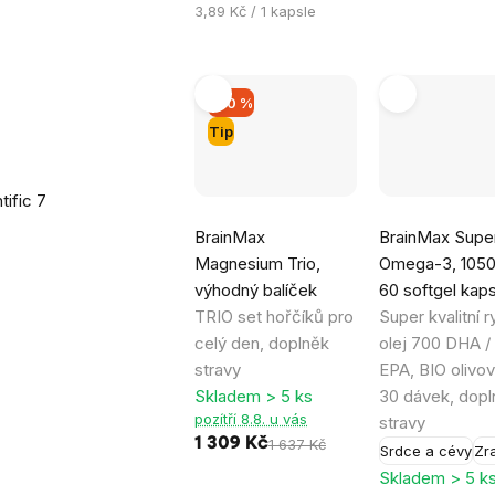
Měrná
3,89 Kč / 1 kapsle
7
cena:
–20 %
Tip
tific
7
Průměrné
Průměrné
BrainMax
BrainMax Supe
hodnocení
hodnocení
Magnesium Trio,
Omega-3, 1050
produktu
produktu
výhodný balíček
60 softgel kaps
je
je
TRIO set hořčíků pro
Super kvalitní r
5,0
5,0
celý den, doplněk
olej 700 DHA /
z
z
stravy
EPA, BIO olivov
5
5
Skladem > 5 ks
30 dávek, dopl
hvězdiček.
hvězdiček.
pozítří 8.8. u vás
stravy
1 309 Kč
1 637 Kč
Srdce a cévy
Zr
Skladem > 5 k