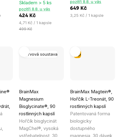
pozítří 8.8. u vás
Skladem > 5 ks
649 Kč
pozítří 8.8. u vás
Měrná
e
3,25 Kč / 1 kapsle
424 Kč
cena:
Měrná
4,71 Kč / 1 kapsle
cena:
499 Kč
Nervová soustava
Tip
Průměrné
Průměrné
tine®
BrainMax
BrainMax Magtein®,
hodnocení
hodnocení
Magnesium
Hořčík L-Treonát, 90
produktu
produktu
drát,
Bisglycinate®, 90
rostlinných kapslí
je
je
ká
rostlinných kapslí
Patentovaná forma
4,9
5,0
Hořčík bisglycinát
biologicky
z
z
u,
MagChel®, vysoká
dostupného
5
5
vstřebatelnost, 30
magnesia, 30 dávek,