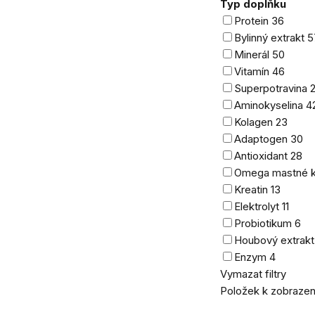
Typ doplňku
Protein
36
Bylinný extrakt
5
Minerál
50
Vitamín
46
Superpotravina
Aminokyselina
4
Kolagen
23
Adaptogen
30
Antioxidant
28
Omega mastné k
Kreatin
13
Elektrolyt
11
Probiotikum
6
Houbový extrak
Enzym
4
Vymazat filtry
Položek k zobrazen