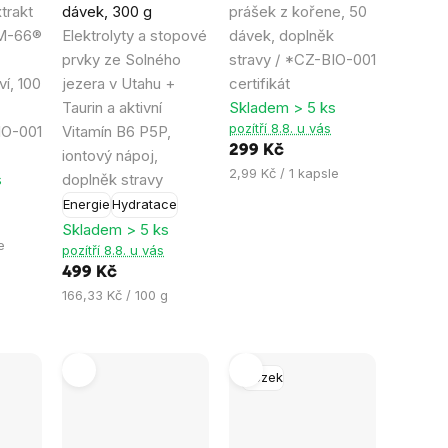
trakt
dávek, 300 g
prášek z kořene, 50
z
z
M-66®
Elektrolyty a stopové
dávek, doplněk
5
5
prvky ze Solného
stravy / *CZ-BIO-001
hvězdiček.
hvězdiček.
í, 100
jezera v Utahu +
certifikát
Taurin a aktivní
Skladem > 5 ks
pozítří 8.8. u vás
IO-001
Vitamín B6 P5P,
299 Kč
iontový nápoj,
Měrná
2,99 Kč / 1 kapsle
s
doplněk stravy
cena:
Energie
Hydratace
Skladem > 5 ks
e
pozítří 8.8. u vás
499 Kč
Měrná
166,33 Kč / 100 g
cena:
Mozek