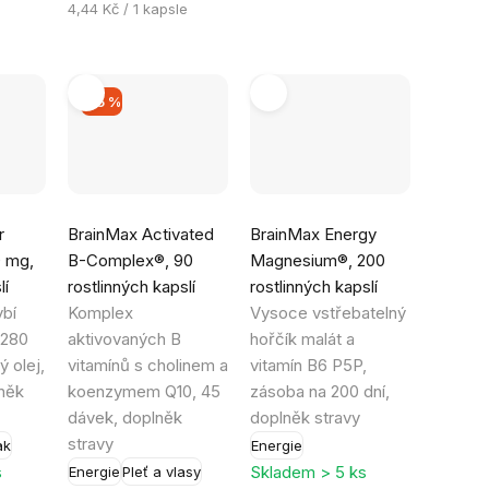
Měrná
4,44 Kč / 1 kapsle
cena:
–15 %
Průměrné
Průměrné
r
BrainMax Activated
BrainMax Energy
hodnocení
hodnocení
 mg,
B-Complex®, 90
Magnesium®, 200
produktu
produktu
lí
rostlinných kapslí
rostlinných kapslí
je
je
ybí
Komplex
Vysoce vstřebatelný
5,0
4,9
 280
aktivovaných B
hořčík malát a
z
z
ý olej,
vitamínů s cholinem a
vitamín B6 P5P,
5
5
něk
koenzymem Q10, 45
zásoba na 200 dní,
hvězdiček.
hvězdiček.
dávek, doplněk
doplněk stravy
stravy
ak
Energie
s
Skladem > 5 ks
Energie
Pleť a vlasy