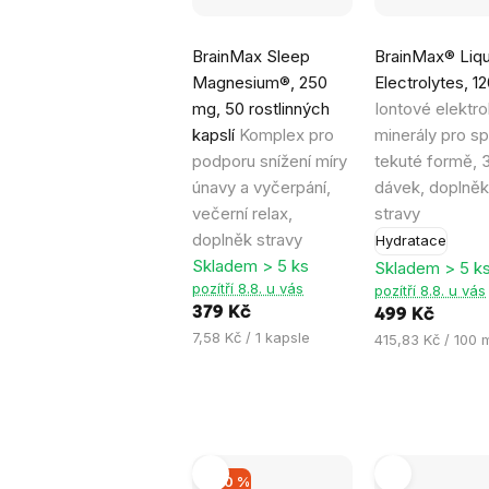
Průměrné
Průměrné
BrainMax Sleep
BrainMax® Liqu
hodnocení
hodnocení
Magnesium®, 250
Electrolytes, 1
produktu
produktu
mg, 50 rostlinných
Iontové elektro
je
je
kapslí
Komplex pro
minerály pro sp
4,6
5,0
podporu snížení míry
tekuté formě, 
z
z
únavy a vyčerpání,
dávek, doplněk
5
5
večerní relax,
stravy
hvězdiček.
hvězdiček.
doplněk stravy
Hydratace
Skladem > 5 ks
Skladem > 5 k
pozítří 8.8. u vás
pozítří 8.8. u vás
379 Kč
499 Kč
Měrná
7,58 Kč / 1 kapsle
Měrná
415,83 Kč / 100 
cena:
cena:
–40 %