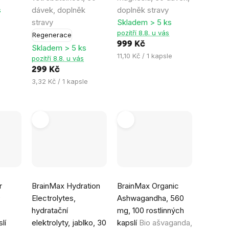
hvězdiček.
hvězdiček.
s
dávek, doplněk
doplněk stravy
stravy
Skladem > 5 ks
pozítří 8.8. u vás
Regenerace
999 Kč
Skladem > 5 ks
Měrná
11,10 Kč / 1 kapsle
pozítří 8.8. u vás
cena:
299 Kč
Měrná
3,32 Kč / 1 kapsle
cena:
Průměrné
Průměrné
r
BrainMax Hydration
BrainMax Organic
hodnocení
hodnocení
®
Electrolytes,
Ashwagandha, 560
produktu
produktu
hydratační
mg, 100 rostlinných
je
je
lí
elektrolyty, jablko, 30
kapslí
Bio ašvaganda,
4,8
5,0