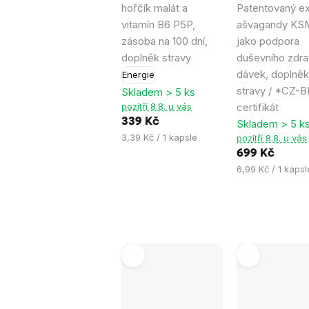
hořčík malát a
Patentovaný ex
z
z
vitamín B6 P5P,
ašvagandy KS
5
5
zásoba na 100 dní,
jako podpora
hvězdiček.
hvězdiček.
doplněk stravy
duševního zdrav
dávek, doplněk
Energie
stravy / *CZ-B
Skladem > 5 ks
pozítří 8.8. u vás
certifikát
339 Kč
Skladem > 5 k
Měrná
3,39 Kč / 1 kapsle
pozítří 8.8. u vás
cena:
699 Kč
Měrná
6,99 Kč / 1 kapsl
cena: