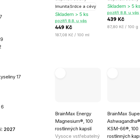
hvězdiček.
hvězdiček.
Skladem > 5 k
Imunita
Srdce a cévy
pozítří 8.8. u vás
Skladem > 5 ks
7
439 Kč
pozítří 8.8. u vás
Měrná
87,80 Kč / 100 g
449 Kč
cena:
Měrná
187,08 Kč / 100 ml
29
cena:
2
yseliny
17
t
6
Průměrné
Průměrné
BrainMax Energy
BrainMax Supe
hodnocení
hodnocení
Magnesium®, 100
Ashwagandha
produktu
produktu
rostlinných kapslí
KSM-66®, 100
í:
2027
je
je
Vysoce vstřebatelný
rostlinných kaps
5,0
4,8