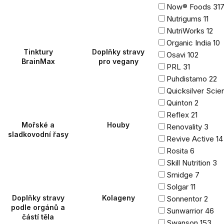
Now® Foods
31
Nutrigums
11
NutriWorks
12
Organic India
10
Tinktury
Doplňky stravy
Osavi
102
BrainMax
pro vegany
PRL
31
Puhdistamo
22
Quicksilver Scien
Quinton
2
Reflex
21
Mořské a
Houby
Renovality
3
sladkovodní řasy
Revive Active
14
Rosita
6
Skill Nutrition
3
Smidge
7
Solgar
11
Doplňky stravy
Kolageny
Sonnentor
2
podle orgánů a
Sunwarrior
46
částí těla
Swanson
153