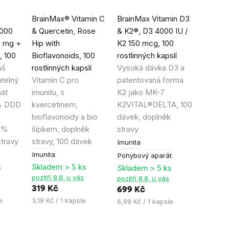
Průměrné
Průměrné
BrainMax® Vitamin C
BrainMax Vitamin D3
hodnocení
hodnocení
1000
& Quercetin, Rose
& K2®, D3 4000 IU /
produktu
produktu
0 mg +
Hip with
K2 150 mcg, 100
je
je
, 100
Bioflavonoids, 100
rostlinných kapslí
5,0
5,0
áš
rostlinných kapslí
Vysoká dávka D3 a
z
z
atelný
Vitamín C pro
patentovaná forma
5
5
nát
imunitu, s
K2 jako MK-7
hvězdiček.
hvězdiček.
% DDD
kvercetinem,
K2VITAL®DELTA, 100
bioflavonoidy a bio
dávek, doplněk
00%
šípkem, doplněk
stravy
travy
stravy, 100 dávek
Imunita
Imunita
Pohybový aparát
s
Skladem > 5 ks
Skladem > 5 ks
pozítří 8.8. u vás
pozítří 8.8. u vás
319 Kč
699 Kč
Měrná
e
3,19 Kč / 1 kapsle
Měrná
6,99 Kč / 1 kapsle
cena:
cena: