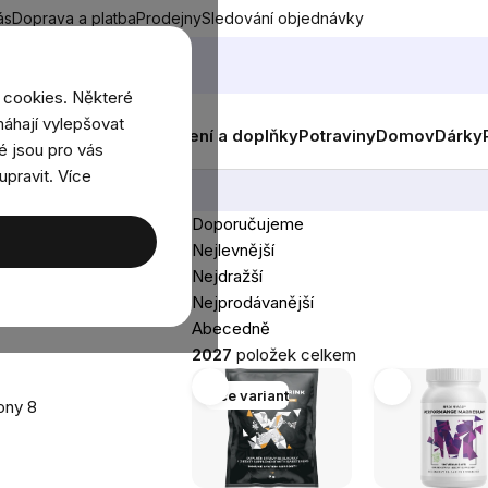
ás
Doprava a platba
Prodejny
Sledování objednávky
 cookies. Některé
áhají vylepšovat
nky
Muži
Ženy
Děti
Oblečení a doplňky
Potraviny
Domov
Dárky
é jsou pro vás
upravit. Více
Doporučujeme
Řazení
Nejlevnější
produktů
Nejdražší
Nejprodávanější
Abecedně
2027
položek celkem
Výpis
Více variant
mony
8
produktů