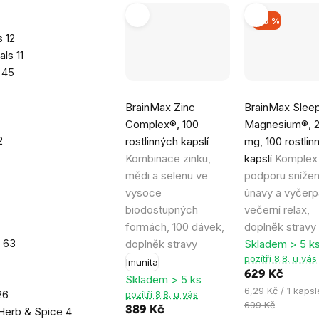
–10 %
ls
12
ials
11
s
45
Průměrné
Průměrné
BrainMax Zinc
BrainMax Slee
hodnocení
hodnocení
Complex®, 100
Magnesium®, 
produktu
produktu
2
rostlinných kapslí
mg, 100 rostlin
je
je
Kombinace zinku,
kapslí
Komplex
4,9
4,8
mědi a selenu ve
podporu snížen
z
z
vysoce
únavy a vyčerp
5
5
biodostupných
večerní relax,
hvězdiček.
hvězdiček.
formách, 100 dávek,
doplněk stravy
r
63
doplněk stravy
Skladem > 5 k
pozítří 8.8. u vás
Imunita
629 Kč
Skladem > 5 ks
Měrná
6,29 Kč / 1 kapsl
26
pozítří 8.8. u vás
cena:
699 Kč
389 Kč
Herb & Spice
4