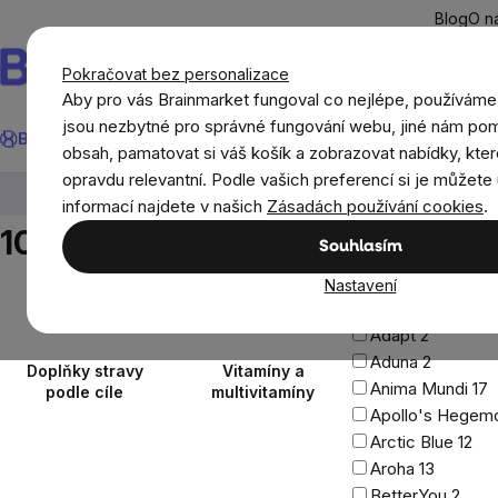
Přejít
Blog
O n
na
obsah
Pokračovat bez personalizace
Aby pro vás Brainmarket fungoval co nejlépe, používáme
Hledat
jsou nezbytné pro správné fungování webu, jiné nám pom
BrainMax®
Léto
Ušetři
Cíle
Doplňky stravy a výživa
Novi
obsah, pamatovat si váš košík a zobrazovat nabídky, kter
opravdu relevantní. Podle vašich preferencí si je můžete 
Doplňky stravy a výživa
100 tablet
informací najdete v našich
Zásadách používání cookies
.
Cena
Postranní
100 tablet
Souhlasím
13
Kč
5999
Kč
panel
Na skladě
1257
Nastavení
Značky
Adapt
2
Aduna
2
Doplňky stravy
Vitamíny a
Anima Mundi
17
podle cíle
multivitamíny
Apollo's Hege
Arctic Blue
12
Aroha
13
BetterYou
2