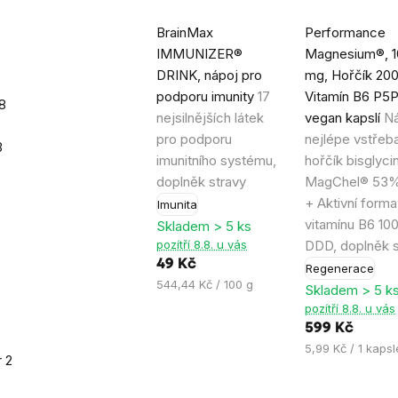
Průměrné
Průměrné
BrainMax
Performance
hodnocení
hodnocení
IMMUNIZER®
Magnesium®, 
produktu
produktu
DRINK, nápoj pro
mg, Hořčík 20
je
je
podporu imunity
17
Vitamín B6 P5P
4,2
4,9
8
nejsilnějších látek
vegan kapslí
N
z
z
pro podporu
nejlépe vstřeb
5
5
3
imunitního systému,
hořčík bisglyci
hvězdiček.
hvězdiček.
doplněk stravy
MagChel® 53
+ Aktivní forma
Imunita
vitamínu B6 1
Skladem > 5 ks
pozítří 8.8. u vás
DDD, doplněk s
49 Kč
Regenerace
Měrná
544,44 Kč / 100 g
Skladem > 5 k
6
cena:
pozítří 8.8. u vás
599 Kč
Měrná
5,99 Kč / 1 kapsl
r
2
cena: