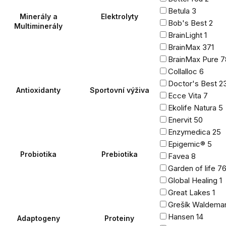
Betula
3
Minerály a
Elektrolyty
Bob's Best
2
Multiminerály
BrainLight
1
BrainMax
371
BrainMax Pure
7
Collalloc
6
Doctor's Best
2
Antioxidanty
Sportovní výživa
Ecce Vita
7
Ekolife Natura
5
Enervit
50
Enzymedica
25
Epigemic®
5
Probiotika
Prebiotika
Favea
8
Garden of life
7
Global Healing
1
Great Lakes
1
Grešík Waldema
Hansen
14
Adaptogeny
Proteiny