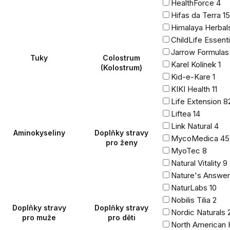
HealthForce
4
Hifas da Terra
15
Himalaya Herba
ChildLife Essent
Jarrow Formula
Tuky
Colostrum
Karel Kolínek
1
(Kolostrum)
Kid-e-Kare
1
KIKI Health
11
Life Extension
8
Liftea
14
Link Natural
4
Aminokyseliny
Doplňky stravy
MycoMedica
45
pro ženy
MyoTec
8
Natural Vitality
9
Nature's Answe
NaturLabs
10
Nobilis Tilia
2
Doplňky stravy
Doplňky stravy
Nordic Naturals
pro muže
pro děti
North American 