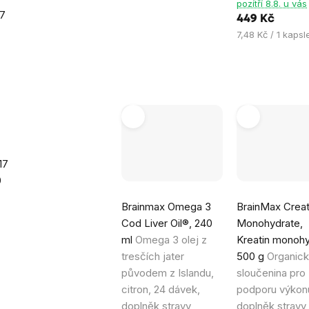
pozítří 8.8. u vás
7
449 Kč
Měrná
7,48 Kč / 1 kapsl
cena:
17
0
Průměrné
Průměrné
Brainmax Omega 3
BrainMax Crea
hodnocení
hodnocení
Cod Liver Oil®, 240
Monohydrate,
produktu
produktu
ml
Omega 3 olej z
Kreatin monohy
je
je
tresčích jater
500 g
Organic
5,0
4,9
původem z Islandu,
sloučenina pro
z
z
citron, 24 dávek,
podporu výkon
5
5
doplněk stravy
doplněk stravy