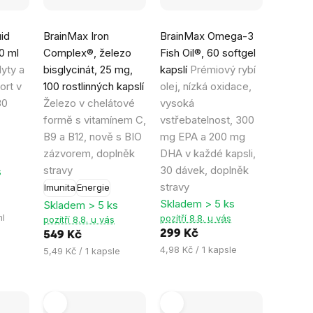
Průměrné
Průměrné
id
BrainMax Iron
BrainMax Omega-3
hodnocení
hodnocení
20 ml
Complex®, železo
Fish Oil®, 60 softgel
produktu
produktu
lyty a
bisglycinát, 25 mg,
kapslí
Prémiový rybí
je
je
ort v
100 rostlinných kapslí
olej, nízká oxidace,
4,8
4,4
30
Železo v chelátové
vysoká
z
z
formě s vitamínem C,
vstřebatelnost, 300
5
5
B9 a B12, nově s BIO
mg EPA a 200 mg
hvězdiček.
hvězdiček.
zázvorem, doplněk
DHA v každé kapsli,
stravy
30 dávek, doplněk
s
stravy
Imunita
Energie
Skladem > 5 ks
Skladem > 5 ks
ml
pozítří 8.8. u vás
pozítří 8.8. u vás
299 Kč
549 Kč
Měrná
4,98 Kč / 1 kapsle
Měrná
5,49 Kč / 1 kapsle
cena:
cena: