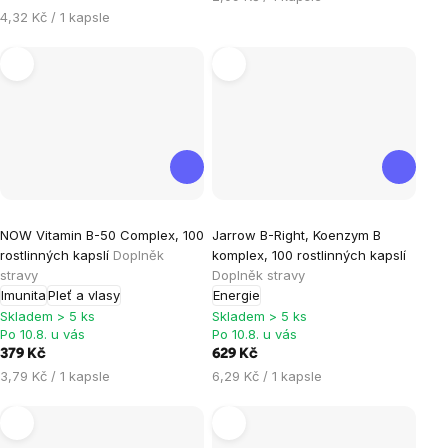
5
5
cena:
Měrná
4,32 Kč / 1 kapsle
hvězdiček.
hvězdiček.
cena:
Průměrné
NOW Vitamin B-50 Complex, 100
Jarrow B-Right, Koenzym B
hodnocení
rostlinných kapslí
Doplněk
komplex, 100 rostlinných kapslí
produktu
stravy
Doplněk stravy
je
Imunita
Pleť a vlasy
Energie
5,0
Skladem > 5 ks
Skladem > 5 ks
Po 10.8. u vás
Po 10.8. u vás
z
379 Kč
629 Kč
5
Měrná
Měrná
3,79 Kč / 1 kapsle
6,29 Kč / 1 kapsle
hvězdiček.
cena:
cena: