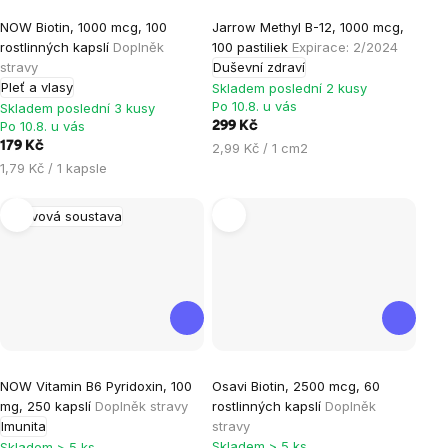
Průměrné
NOW Biotin, 1000 mcg, 100
Jarrow Methyl B-12, 1000 mcg,
hodnocení
rostlinných kapslí
Doplněk
100 pastiliek
Expirace: 2/2024
produktu
stravy
Duševní zdraví
je
Pleť a vlasy
Skladem poslední 2 kusy
Po 10.8. u vás
0,0
Skladem poslední 3 kusy
Po 10.8. u vás
299 Kč
z
179 Kč
Měrná
2,99 Kč / 1 cm2
5
Měrná
cena:
1,79 Kč / 1 kapsle
hvězdiček.
cena:
Nervová soustava
Průměrné
NOW Vitamin B6 Pyridoxin, 100
Osavi Biotin, 2500 mcg, 60
hodnocení
mg, 250 kapslí
Doplněk stravy
rostlinných kapslí
Doplněk
produktu
Imunita
stravy
je
Skladem > 5 ks
Skladem > 5 ks