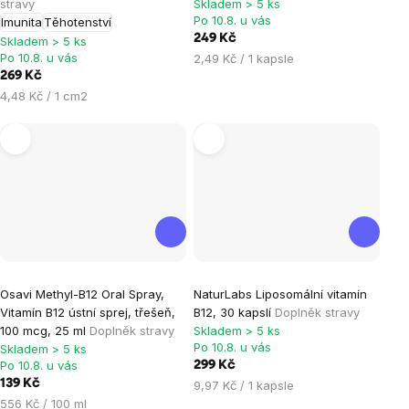
je
je
stravy
Skladem > 5 ks
Po 10.8. u vás
Imunita
Těhotenství
5,0
5,0
249 Kč
Skladem > 5 ks
z
z
Po 10.8. u vás
Měrná
2,49 Kč / 1 kapsle
5
5
cena:
269 Kč
hvězdiček.
hvězdiček.
Měrná
4,48 Kč / 1 cm2
cena:
Průměrné
Osavi Methyl-B12 Oral Spray,
NaturLabs Liposomální vitamín
hodnocení
Vitamín B12 ústní sprej, třešeň,
B12, 30 kapslí
Doplněk stravy
produktu
100 mcg, 25 ml
Doplněk stravy
Skladem > 5 ks
je
Po 10.8. u vás
Skladem > 5 ks
Po 10.8. u vás
299 Kč
5,0
139 Kč
Měrná
9,97 Kč / 1 kapsle
z
Měrná
cena:
556 Kč / 100 ml