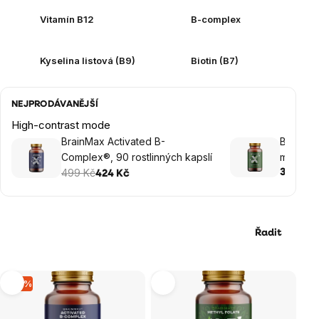
Vitamín B12
B-complex
Kyselina listová (B9)
Biotin (B7)
NEJPRODÁVANĚJŠÍ
High-contrast mode
BrainMax Activated B-
BrainMa
Complex®, 90 rostlinných kapslí
mcg, 100
499 Kč
389 Kč
424 Kč
Řadit
Výpis
–15 %
produktů