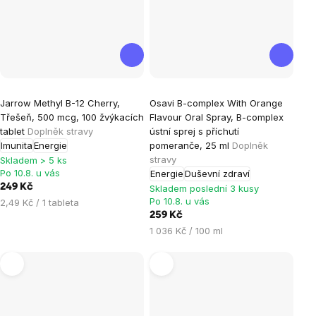
Průměrné
Jarrow Methyl B-12 Cherry,
Osavi B-complex With Orange
hodnocení
Třešeň, 500 mcg, 100 žvýkacích
Flavour Oral Spray, B-complex
produktu
tablet
Doplněk stravy
ústní sprej s příchutí
je
Imunita
Energie
pomeranče, 25 ml
Doplněk
stravy
5,0
Skladem > 5 ks
Po 10.8. u vás
Energie
Duševní zdraví
z
249 Kč
Skladem poslední 3 kusy
5
Po 10.8. u vás
Měrná
2,49 Kč / 1 tableta
hvězdiček.
cena:
259 Kč
Měrná
1 036 Kč / 100 ml
cena: