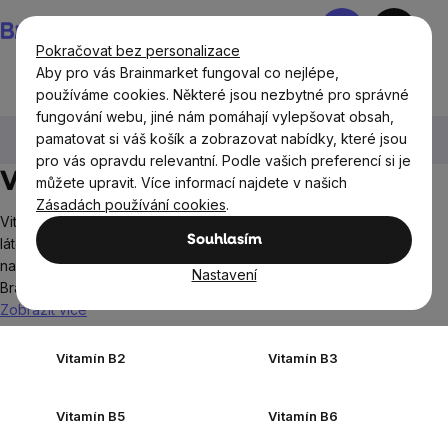
Přejít
Nákupní
na
košík
Pokračovat bez personalizace
obsah
Aby pro vás Brainmarket fungoval co nejlépe,
používáme cookies. Některé jsou nezbytné pro správné
fungování webu, jiné nám pomáhají vylepšovat obsah,
Doplňky stravy a výživa
Vitamíny a multivitamíny
pamatovat si váš košík a zobrazovat nabídky, které jsou
Vitamín B
pro vás opravdu relevantní. Podle vašich preferencí si je
Vitamín B
můžete upravit. Více informací najdete v našich
Zásadách používání cookies
.
Vitamíny skupiny B nejsou jen jeden vitamín, ale osm různých
Souhlasím
látek, které se často označují jako B-komplex. Všechny je
navíc najdete v té nejvyšší kvalitě přímo na e-shopu
Nastavení
BrainMarket – pohodlně pod jednou střechou v této kategorii.
Zobrazit více
Vitamín B2
Vitamín B3
Vitamín B5
Vitamín B6