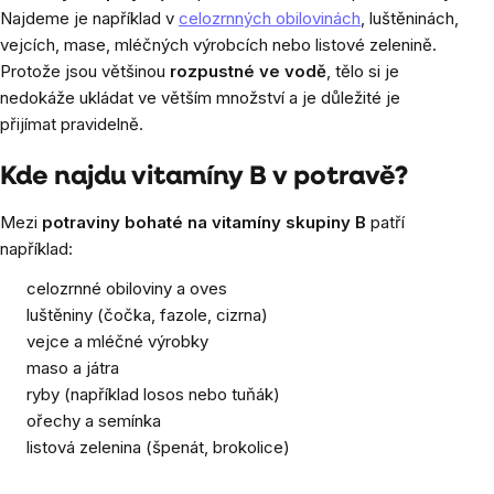
Najdeme je například v
celozrnných obilovinách
, luštěninách,
vejcích, mase, mléčných výrobcích nebo listové zelenině.
Protože jsou většinou
rozpustné ve vodě
, tělo si je
nedokáže ukládat ve větším množství a je důležité je
přijímat pravidelně.
Kde najdu vitamíny B v potravě?
Mezi
potraviny bohaté na vitamíny skupiny B
patří
například:
celozrnné obiloviny a oves
luštěniny (čočka, fazole, cizrna)
vejce a mléčné výrobky
maso a játra
ryby (například losos nebo tuňák)
ořechy a semínka
listová zelenina (špenát, brokolice)