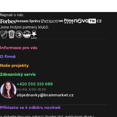
Napsali o nás:
Zápatí
Jsme hrdými partnery klubů:
Informace pro vás
O firmě
Naše projekty
Zákaznický servis
‭+420 555 333 688
Po–Pá: 8:00–18:00
objednavky@brainmarket.cz
Přihlaste se k odběru novinek
a získejte tipy pro zdravý životní styl, exkluzivní akce i