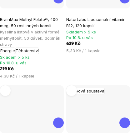
Průměrné
Průměrné
BrainMax Methyl Folate®, 400
NaturLabs Liposomální vitamín
hodnocení
hodnocení
mcg, 50 rostlinných kapslí
B12, 120 kapslí
produktu
produktu
Kyselina listová v aktivní formě
Skladem > 5 ks
je
je
Po 10.8. u vás
methylfolát, 50 dávek, doplněk
639 Kč
stravy
5,0
5,0
Měrná
Energie
Těhotenství
5,33 Kč / 1 kapsle
z
z
cena:
Skladem > 5 ks
5
5
Po 10.8. u vás
hvězdiček.
hvězdiček.
219 Kč
Měrná
4,38 Kč / 1 kapsle
cena:
Tip
Nervová soustava
Průměrné
Průměrné