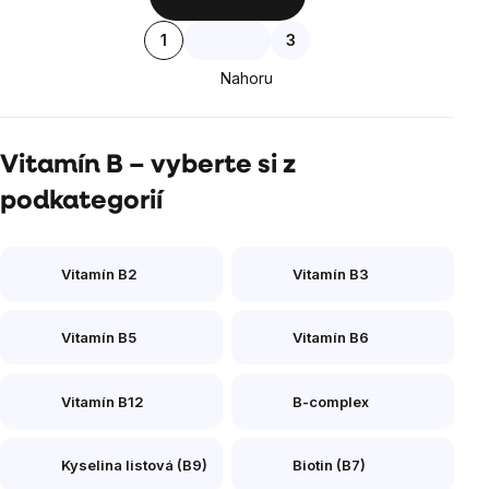
prvky
Stránkování
1
3
výpisu
Nahoru
Vitamín B – vyberte si z
podkategorií
Vitamín B2
Vitamín B3
Vitamín B5
Vitamín B6
Vitamín B12
B-complex
Kyselina listová (B9)
Biotin (B7)