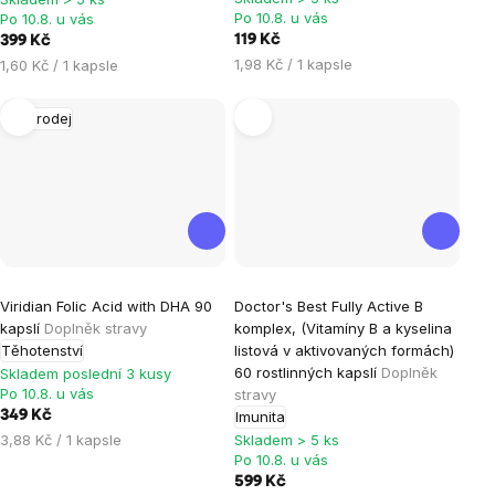
Po 10.8. u vás
Po 10.8. u vás
5,0
119 Kč
399 Kč
z
Měrná
Měrná
1,98 Kč / 1 kapsle
1,60 Kč / 1 kapsle
5
cena:
cena:
hvězdiček.
Výprodej
Viridian Folic Acid with DHA 90
Doctor's Best Fully Active B
kapslí
Doplněk stravy
komplex, (Vitamíny B a kyselina
Těhotenství
listová v aktivovaných formách)
60 rostlinných kapslí
Doplněk
Skladem poslední 3 kusy
Po 10.8. u vás
stravy
349 Kč
Imunita
Měrná
3,88 Kč / 1 kapsle
Skladem > 5 ks
Po 10.8. u vás
cena:
599 Kč