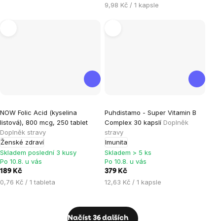
Měrná
9,98 Kč / 1 kapsle
cena:
Průměrné
NOW Folic Acid (kyselina
Puhdistamo - Super Vitamin B
hodnocení
listová), 800 mcg, 250 tablet
Complex 30 kapslí
Doplněk
produktu
Doplněk stravy
stravy
je
Ženské zdraví
Imunita
5,0
Skladem poslední 3 kusy
Skladem > 5 ks
Po 10.8. u vás
Po 10.8. u vás
z
189 Kč
379 Kč
5
Měrná
Měrná
0,76 Kč / 1 tableta
12,63 Kč / 1 kapsle
hvězdiček.
cena:
cena:
Ovládací
Načíst 36 dalších