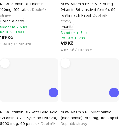
NOW Vitamin B1 Thiamin,
NOW Vitamin B6 P-5-P, 50mg,
hodnocení
hodnocení
100mg, 100 tablet
Doplněk
(vitamin B6 v aktivní formě), 90
produktu
produktu
stravy
rostlinných kapslí
Doplněk
je
je
Srdce a cévy
stravy
Imunita
5,0
5,0
Skladem > 5 ks
Po 10.8. u vás
Skladem > 5 ks
z
z
Po 10.8. u vás
189 Kč
5
5
Měrná
419 Kč
1,89 Kč / 1 tableta
hvězdiček.
hvězdiček.
cena:
Měrná
4,66 Kč / 1 kapsle
cena:
Průměrné
Průměrné
NOW Vitamin B12 with Folic Acid
NOW Vitamin B3 Nikotinamid
hodnocení
hodnocení
(Vitamín B12 + Kyselina Listová),
(niacinamid), 500 mg, 100 kapslí
produktu
produktu
5000 mcg, 60 pastilek
Doplněk
Doplněk stravy