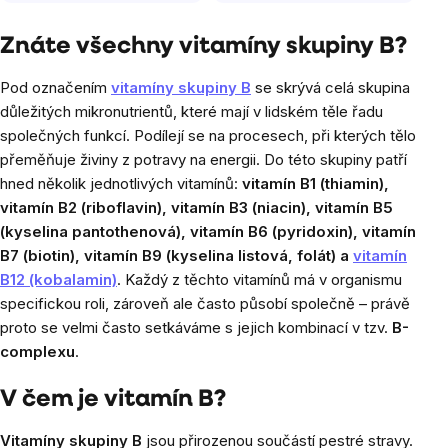
Znáte všechny vitamíny skupiny B?
Pod označením
vitamíny skupiny B
se skrývá celá skupina
důležitých mikronutrientů, které mají v lidském těle řadu
společných funkcí. Podílejí se na procesech, při kterých tělo
přeměňuje živiny z potravy na energii. Do této skupiny patří
hned několik jednotlivých vitamínů:
vitamín B1 (thiamin),
vitamín B2 (riboflavin), vitamín B3 (niacin), vitamín B5
(kyselina pantothenová), vitamín B6 (pyridoxin), vitamín
B7 (biotin), vitamín B9 (kyselina listová, folát) a
vitamín
B12 (kobalamin)
. Každý z těchto vitamínů má v organismu
specifickou roli, zároveň ale často působí společně – právě
proto se velmi často setkáváme s jejich kombinací v tzv.
B-
complexu
.
V čem je vitamín B?
Vitamíny skupiny B
jsou přirozenou součástí pestré stravy.