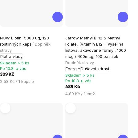
Průměrné
Průměrné
NOW Biotin, 5000 ug, 120
Jarrow Methyl B-12 & Methyl
hodnocení
hodnocení
rostlinných kapslí
Doplněk
Folate, (Vitamín B12 + Kyselina
produktu
produktu
stravy
listová, aktivované formy), 1000
je
je
Pleť a vlasy
mcg / 400mcg, 100 pastilek
Doplněk stravy
5,0
5,0
Skladem > 5 ks
Po 10.8. u vás
Energie
Duševní zdraví
z
z
309 Kč
Skladem > 5 ks
5
5
Po 10.8. u vás
Měrná
2,58 Kč / 1 kapsle
hvězdiček.
hvězdiček.
cena:
489 Kč
Měrná
4,89 Kč / 1 cm2
cena: