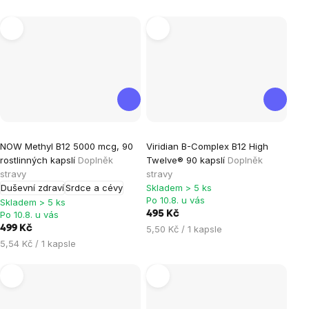
5
cena:
hvězdiček.
Průměrné
Průměrné
NOW Methyl B12 5000 mcg, 90
Viridian B-Complex B12 High
hodnocení
hodnocení
rostlinných kapslí
Doplněk
Twelve® 90 kapslí
Doplněk
produktu
produktu
stravy
stravy
je
je
Duševní zdraví
Srdce a cévy
Skladem > 5 ks
Po 10.8. u vás
5,0
5,0
Skladem > 5 ks
Po 10.8. u vás
495 Kč
z
z
Měrná
499 Kč
5,50 Kč / 1 kapsle
5
5
cena:
Měrná
5,54 Kč / 1 kapsle
hvězdiček.
hvězdiček.
cena: