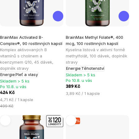
Průměrné
Průměrné
BrainMax Activated B-
BrainMax Methyl Folate®, 400
hodnocení
hodnocení
Complex®, 90 rostlinných kapslí
mcg, 100 rostlinných kapslí
produktu
produktu
Komplex aktivovaných B
Kyselina listová v aktivní formě
je
je
vitamínů s cholinem a
methylfolát, 100 dávek, doplněk
koenzymem Q10, 45 dávek,
stravy
5,0
5,0
doplněk stravy
Energie
Těhotenství
z
z
Energie
Pleť a vlasy
Skladem > 5 ks
5
5
Po 10.8. u vás
Skladem > 5 ks
hvězdiček.
hvězdiček.
Po 10.8. u vás
389 Kč
424 Kč
Měrná
3,89 Kč / 1 kapsle
Měrná
cena:
4,71 Kč / 1 kapsle
cena:
499 Kč
–15 %