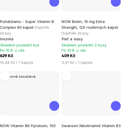
Průměrné
Puhdistamo - Super Vitamin B
NOW Biotin, 10 mg Extra
hodnocení
Complex 60 kapslí
Doplněk
Strength, 120 rostlinných kapslí
produktu
stravy
Doplněk stravy
je
Imunita
Pleť a vlasy
5,0
Skladem poslední kus
Skladem poslední 2 kusy
Po 10.8. u vás
Po 10.8. u vás
z
629 Kč
409 Kč
5
Měrná
Měrná
10,48 Kč / 1 kapsle
3,41 Kč / 1 kapsle
hvězdiček.
cena:
cena:
Nervová soustava
Průměrné
Průměrné
NOW Vitamin B6 Pyridoxin, 100
Swanson Nikotinamid Vitamín B3
hodnocení
hodnocení