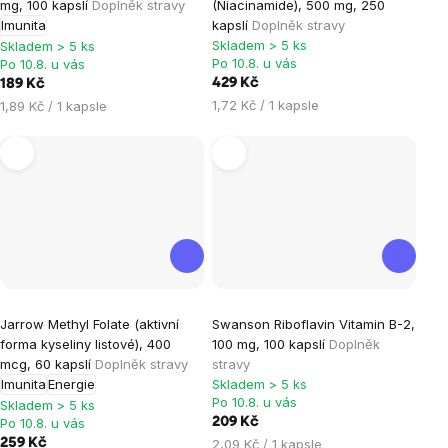
mg, 100 kapslí
Doplněk stravy
(Niacinamide), 500 mg, 250
produktu
produktu
Imunita
kapslí
Doplněk stravy
je
je
Skladem > 5 ks
Skladem > 5 ks
Po 10.8. u vás
Po 10.8. u vás
5,0
5,0
429 Kč
189 Kč
z
z
Měrná
Měrná
1,72 Kč / 1 kapsle
1,89 Kč / 1 kapsle
5
5
cena:
cena:
hvězdiček.
hvězdiček.
Průměrné
Průměrné
Jarrow Methyl Folate (aktivní
Swanson Riboflavin Vitamin B-2,
hodnocení
hodnocení
forma kyseliny listové), 400
100 mg, 100 kapslí
Doplněk
produktu
produktu
mcg, 60 kapslí
Doplněk stravy
stravy
je
je
Imunita
Energie
Skladem > 5 ks
Po 10.8. u vás
5,0
5,0
Skladem > 5 ks
Po 10.8. u vás
209 Kč
z
z
Měrná
259 Kč
2,09 Kč / 1 kapsle