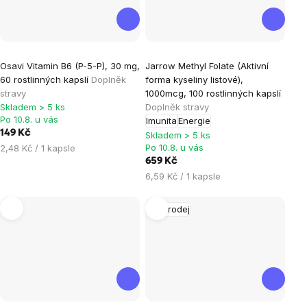
Průměrné
Osavi Vitamin B6 (P-5-P), 30 mg,
Jarrow Methyl Folate (Aktivní
hodnocení
60 rostlinných kapslí
Doplněk
forma kyseliny listové),
produktu
stravy
1000mcg, 100 rostlinných kapslí
je
Skladem > 5 ks
Doplněk stravy
Po 10.8. u vás
Imunita
Energie
5,0
149 Kč
Skladem > 5 ks
z
Měrná
Po 10.8. u vás
2,48 Kč / 1 kapsle
5
cena:
659 Kč
hvězdiček.
Měrná
6,59 Kč / 1 kapsle
cena:
Výprodej