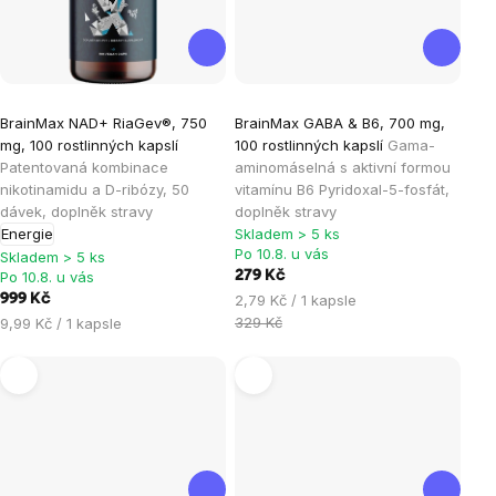
Průměrné
Průměrné
BrainMax NAD+ RiaGev®, 750
BrainMax GABA & B6, 700 mg,
hodnocení
hodnocení
mg, 100 rostlinných kapslí
100 rostlinných kapslí
Gama-
produktu
produktu
Patentovaná kombinace
aminomáselná s aktivní formou
je
je
nikotinamidu a D-ribózy, 50
vitamínu B6 Pyridoxal-5-fosfát,
dávek, doplněk stravy
doplněk stravy
4,8
4,7
Energie
Skladem > 5 ks
z
z
Po 10.8. u vás
Skladem > 5 ks
5
5
Po 10.8. u vás
279 Kč
hvězdiček.
hvězdiček.
Měrná
999 Kč
2,79 Kč / 1 kapsle
cena:
Měrná
329 Kč
9,99 Kč / 1 kapsle
cena: