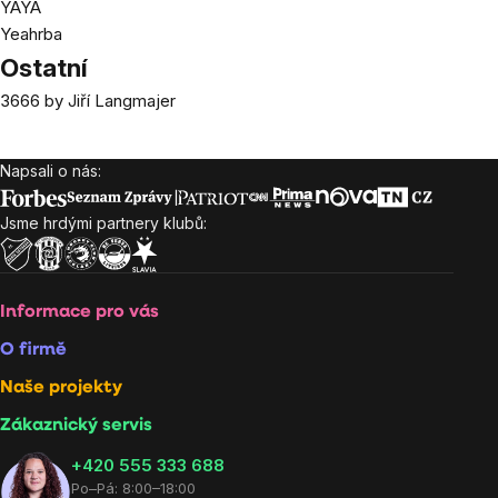
YAYA
Yeahrba
Ostatní
3666 by Jiří Langmajer
Napsali o nás:
Zápatí
Jsme hrdými partnery klubů:
Informace pro vás
O firmě
Naše projekty
Zákaznický servis
‭+420 555 333 688
Po–Pá: 8:00–18:00