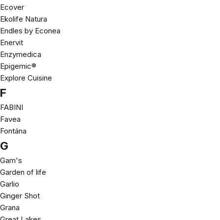
Ecover
Ekolife Natura
Endles by Econea
Enervit
Enzymedica
Epigemic®
Explore Cuisine
F
FABINI
Favea
Fontána
G
Gam's
Garden of life
Garlio
Ginger Shot
Grana
Great Lakes