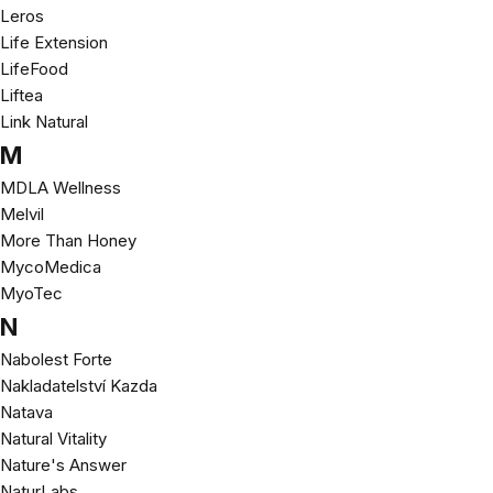
Leros
Life Extension
LifeFood
Liftea
Link Natural
M
MDLA Wellness
Melvil
More Than Honey
MycoMedica
MyoTec
N
Nabolest Forte
Nakladatelství Kazda
Natava
Natural Vitality
Nature's Answer
NaturLabs