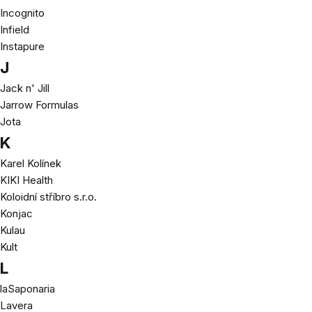
Incognito
Infield
Instapure
J
Jack n' Jill
Jarrow Formulas
Jota
K
Karel Kolínek
KIKI Health
Koloidní stříbro s.r.o.
Konjac
Kulau
Kult
L
laSaponaria
Lavera