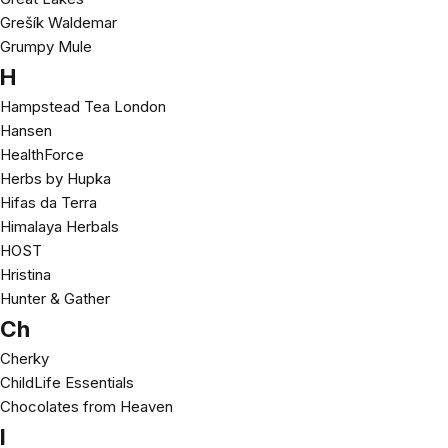
Grešík Waldemar
Grumpy Mule
H
Hampstead Tea London
Hansen
HealthForce
Herbs by Hupka
Hifas da Terra
Himalaya Herbals
HOST
Hristina
Hunter & Gather
Ch
Cherky
ChildLife Essentials
Chocolates from Heaven
I