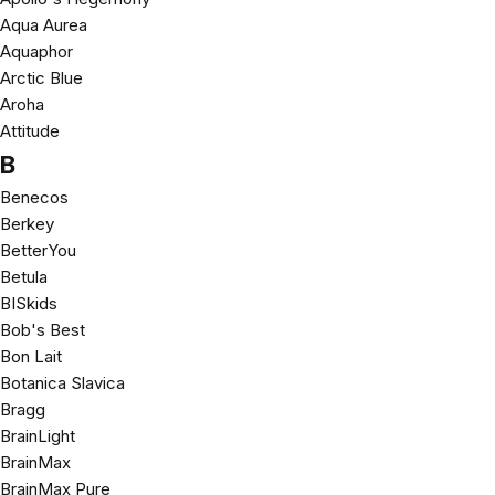
Aqua Aurea
Aquaphor
Arctic Blue
Aroha
Attitude
B
Benecos
Berkey
BetterYou
Betula
BISkids
Bob's Best
Bon Lait
Botanica Slavica
Bragg
BrainLight
BrainMax
BrainMax Pure