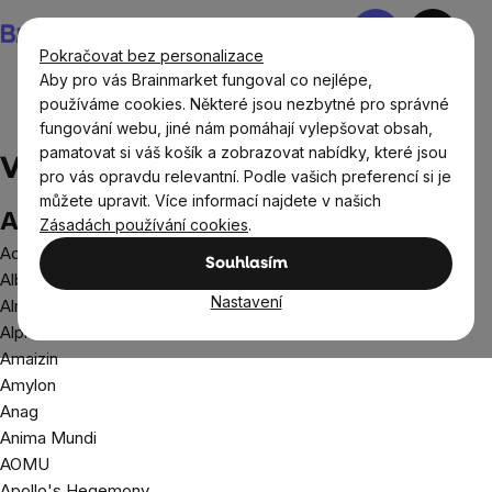
Přejít
Nákupní
na
košík
Pokračovat bez personalizace
obsah
Aby pro vás Brainmarket fungoval co nejlépe,
používáme cookies. Některé jsou nezbytné pro správné
fungování webu, jiné nám pomáhají vylepšovat obsah,
Prodávané značky
pamatovat si váš košík a zobrazovat nabídky, které jsou
Všechny značky A-Z
pro vás opravdu relevantní. Podle vašich preferencí si je
můžete upravit. Více informací najdete v našich
A
Zásadách používání cookies
.
Activus
Souhlasím
Albatros Media
Nastavení
Almawin
Alphanova
Amaizin
Amylon
Anag
Anima Mundi
AOMU
Apollo's Hegemony