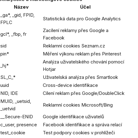
Název
Účel
_ga*, _gid, FPID,
Statistická data pro Google Analytics
FPLC
Zacílení reklamy přes Google a
gcl
*, _fbp, fr
Facebook
sid
Reklamní cookies Seznam.cz
pin
*
Měření výkonu reklam přes Pinterest
Analýza uživatelského chování pomocí
_hj*
Hotjar
SL_C_*
Uživatelská analýza přes Smartlook
uuid
Cross-device identifikace
NID, IDE
Cílení reklam přes Google/DoubleClick
MUID, _uetsid,
Reklamní cookies Microsoft/Bing
_uetvid
__Secure-ENID
Google identifikace uživatelů
c_user, presence
Facebook identifikace a správa relací
test_cookie
Test podpory cookies v prohlížeči