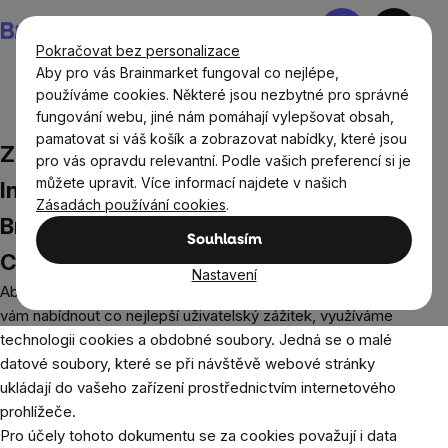
Přejít
Nákupní
na
košík
Pokračovat bez personalizace
obsah
Aby pro vás Brainmarket fungoval co nejlépe,
používáme cookies. Některé jsou nezbytné pro správné
fungování webu, jiné nám pomáhají vylepšovat obsah,
Zásady používání cookies
pamatovat si váš košík a zobrazovat nabídky, které jsou
Zásady používání cookies
pro vás opravdu relevantní. Podle vašich preferencí si je
můžete upravit. Více informací najdete v našich
Informace o používání cookies na
Zásadách používání cookies
.
Brainmarket.cz
Souhlasím
Co jsou cookies?
Nastavení
Aby náš e-shop Brainmarket.cz správně fungoval a mohl
vám nabídnout co nejlepší uživatelský zážitek, využíváme
technologii cookies a obdobné soubory. Jedná se o malé
datové soubory, které se při návštěvě webové stránky
ukládají do vašeho zařízení prostřednictvím internetového
prohlížeče.
Pro účely tohoto dokumentu se za cookies považují i data