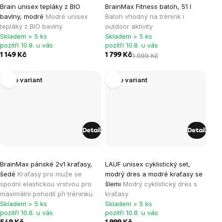
Brain unisex tepláky z BIO
BrainMax Fitness batoh, 51 l
hodnocení
hodnocení
bavlny, modré
Modré unisex
Batoh vhodný na trénink i
produktu
produktu
tepláky z BIO bavlny
outdoor aktivity
je
je
Skladem > 5 ks
Skladem > 5 ks
pozítří 10.8. u vás
pozítří 10.8. u vás
4,0
4,4
1 149 Kč
1 799 Kč
1 999 Kč
z
z
5
5
Více variant
Více variant
hvězdiček.
hvězdiček.
Detail
Detail
Průměrné
Průměrné
BrainMax pánské 2v1 kraťasy,
LAUF unisex cyklistický set,
hodnocení
hodnocení
šedé
Kraťasy pro muže se
modrý dres a modré kraťasy se
produktu
produktu
spodní elastickou vrstvou pro
šlemi
Modrý cyklistický dres s
je
je
maximální pohodlí při tréninku
kraťasy
Skladem > 5 ks
Skladem > 5 ks
5,0
5,0
pozítří 10.8. u vás
pozítří 10.8. u vás
z
z