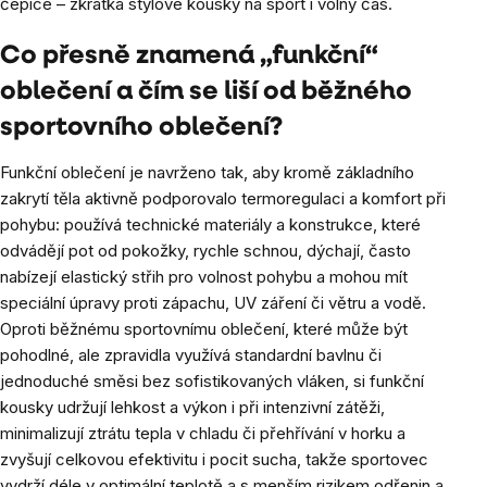
čepice – zkrátka stylové kousky na sport i volný čas.
Co přesně znamená „funkční“
oblečení a čím se liší od běžného
sportovního oblečení?
Funkční oblečení je navrženo tak, aby kromě základního
zakrytí těla aktivně podporovalo termoregulaci a komfort při
pohybu: používá technické materiály a konstrukce, které
odvádějí pot od pokožky, rychle schnou, dýchají, často
nabízejí elastický střih pro volnost pohybu a mohou mít
speciální úpravy proti zápachu, UV záření či větru a vodě.
Oproti běžnému sportovnímu oblečení, které může být
pohodlné, ale zpravidla využívá standardní bavlnu či
jednoduché směsi bez sofistikovaných vláken, si funkční
kousky udržují lehkost a výkon i při intenzivní zátěži,
minimalizují ztrátu tepla v chladu či přehřívání v horku a
zvyšují celkovou efektivitu i pocit sucha, takže sportovec
vydrží déle v optimální teplotě a s menším rizikem odřenin a