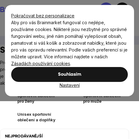
Přejít
Nákupní
na
košík
Pokračovat bez personalizace
obsah
Aby pro vás Brainmarket fungoval co nejlépe,
používáme cookies. Některé jsou nezbytné pro správné
fungování webu, jiné nám pomáhají vylepšovat obsah,
Oblečení a doplňky
pamatovat si váš košík a zobrazovat nabídky, které jsou
Sportovní oblečení a doplňky
pro vás opravdu relevantní. Podle vašich preferencí si je
můžete upravit. Více informací najdete v našich
Pro milovníky aktivního životního stylu – tato kategorie je právě
Zásadách používání cookies
.
pro vás! Zde najdete široký výběr sportovního oblečení, které
Souhlasím
je vyrobeno tak, aby vám poskytlo maximální pohodlí při všech
aktivitách od jógy až po běh nebo cyklistiku.
Zobrazit více
Nastavení
Sportovní oblečení
Sportovní oblečení
pro ženy
pro muže
Unisex sportovní
oblečení a doplňky
NEJPRODÁVANĚJŠÍ