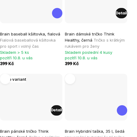
Detail
Brain baseball kšiltovka, fialová
Brain dámské tričko Think
Fialová baseballová kšiltovka
Healthy, černá
Tričko s krátkým
pro sport i volný čas
rukávem pro ženy
Skladem > 5 ks
Skladem poslední 4 kusy
pozítří 10.8. u vás
pozítří 10.8. u vás
399 Kč
399 Kč
Více variant
Detail
Průměrné
Brain pánské tričko Think
Brain Hybridní taška, 35 l, šedá
hodnocení