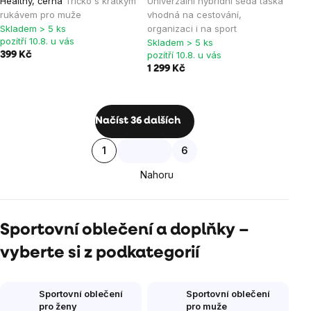
Healthy, černá
Tričko s krátkým
Univerzální hybridní šedá taška
produktu
rukávem pro muže
vhodná na cestování,
je
Skladem > 5 ks
organizaci i na sport
pozítří 10.8. u vás
Skladem > 5 ks
0,0
pozítří 10.8. u vás
399 Kč
z
1 299 Kč
5
hvězdiček.
Ovládací
Načíst 36 dalších
prvky
Stránkování
1
6
výpisu
Nahoru
Sportovní oblečení a doplňky –
vyberte si z podkategorií
Sportovní oblečení
Sportovní oblečení
pro ženy
pro muže