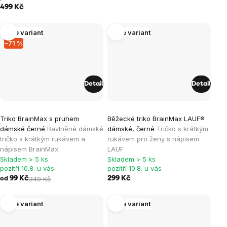
z
499 Kč
5
hvězdiček.
Více variant
Více variant
–71 %
Detail
Detail
Průměrné
Průměrné
Triko BrainMax s pruhem
Běžecké triko BrainMax LAUF®
hodnocení
hodnocení
dámské černé
Bavlněné dámské
dámské, černé
Tričko s krátkým
produktu
produktu
tričko s krátkým rukávem a
rukávem pro ženy s nápisem
je
je
nápisem BrainMax
LAUF
Skladem > 5 ks
Skladem > 5 ks
0,0
5,0
pozítří 10.8. u vás
pozítří 10.8. u vás
z
z
99 Kč
349 Kč
299 Kč
od
5
5
hvězdiček.
hvězdiček.
Více variant
Více variant