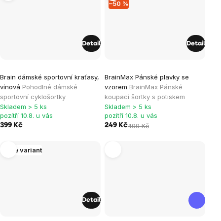
–50 %
Detail
Detail
Průměrné
Brain dámské sportovní kraťasy,
BrainMax Pánské plavky se
hodnocení
vínová
Pohodlné dámské
vzorem
BrainMax Pánské
produktu
sportovní cyklošortky
koupací šortky s potiskem
je
Skladem > 5 ks
Skladem > 5 ks
pozítří 10.8. u vás
pozítří 10.8. u vás
0,0
399 Kč
249 Kč
499 Kč
z
5
Více variant
hvězdiček.
Detail