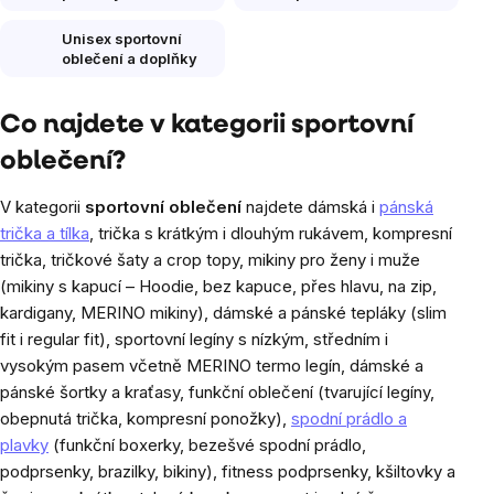
Unisex sportovní
oblečení a doplňky
Co najdete v kategorii sportovní
oblečení?
V kategorii
sportovní oblečení
najdete dámská i
pánská
trička a tílka
, trička s krátkým i dlouhým rukávem, kompresní
trička, tričkové šaty a crop topy, mikiny pro ženy i muže
(mikiny s kapucí – Hoodie, bez kapuce, přes hlavu, na zip,
kardigany, MERINO mikiny), dámské a pánské tepláky (slim
fit i regular fit), sportovní legíny s nízkým, středním i
vysokým pasem včetně MERINO termo legín, dámské a
pánské šortky a kraťasy, funkční oblečení (tvarující legíny,
obepnutá trička, kompresní ponožky),
spodní prádlo a
plavky
(funkční boxerky, bezešvé spodní prádlo,
podprsenky, brazilky, bikiny), fitness podprsenky, kšiltovky a