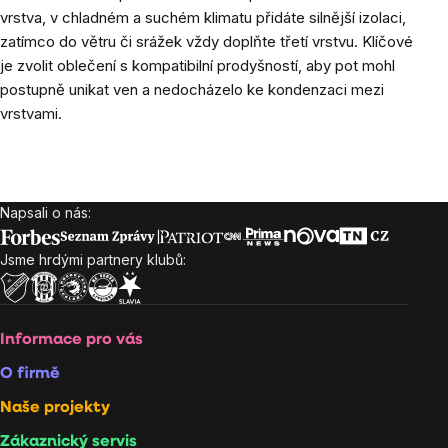
vrstva, v chladném a suchém klimatu přidáte silnější izolaci,
zatímco do větru či srážek vždy doplňte třetí vrstvu. Klíčové
je zvolit oblečení s kompatibilní prodyšností, aby pot mohl
postupně unikat ven a nedocházelo ke kondenzaci mezi
vrstvami.
Napsali o nás:
Zápatí
Jsme hrdými partnery klubů:
Informace pro vás
O firmě
Naše projekty
Zákaznický servis