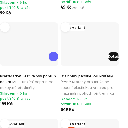
pozítří 10.8. u vás
Skladem > 5 ks
pozítří 10.8. u vás
49 Kč
299 Kč
99 Kč
Více variant
Detail
Průměrné
BrainMarket Festivalový popruh
BrainMax pánské 2v1 kraťasy,
hodnocení
na krk
Multifunkční popruh na
černé
Kraťasy pro muže se
produktu
nezbytné předměty
spodní elastickou vrstvou pro
je
Skladem > 5 ks
maximální pohodlí při tréninku
pozítří 10.8. u vás
Skladem > 5 ks
5,0
pozítří 10.8. u vás
199 Kč
z
549 Kč
5
hvězdiček.
Více variant
Více variant