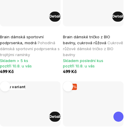
Detail
Detail
Brain dámská sportovní
Brain dámské tričko z BIO
podprsenka, modrá
Pohodlná
bavlny, cukrová růžová
Cukrově
dámská sportovní podprsenka s
růžové dámské tričko z BIO
trojitými ramínky
bavlny
Skladem > 5 ks
Skladem poslední kus
pozítří 10.8. u vás
pozítří 10.8. u vás
499 Kč
499 Kč
Více variant
–10 %
Detail
Průměrné
Průměrné