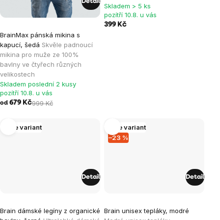
Detail
Skladem > 5 ks
pozítří 10.8. u vás
399 Kč
BrainMax pánská mikina s
kapucí, šedá
Skvěle padnoucí
mikina pro muže ze 100%
bavlny ve čtyřech různých
velikostech
Skladem poslední 2 kusy
pozítří 10.8. u vás
679 Kč
999 Kč
od
Více variant
Více variant
–23 %
Detail
Detail
Průměrné
Brain dámské legíny z organické
Brain unisex tepláky, modré
hodnocení