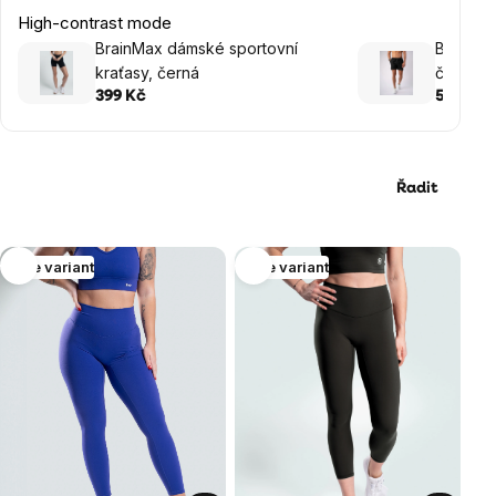
High-contrast mode
BrainMax dámské sportovní
BrainMa
kraťasy, černá
černé
399 Kč
549 Kč
Řadit
Výpis
Více variant
Více variant
produktů