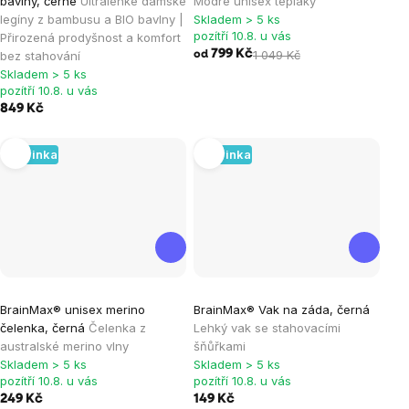
bavlny, černé
Ultralehké dámské
Modré unisex tepláky
produktu
legíny z bambusu a BIO bavlny |
Skladem > 5 ks
je
pozítří 10.8. u vás
Přirozená prodyšnost a komfort
799 Kč
1 049 Kč
bez stahování
5,0
od
Skladem > 5 ks
z
pozítří 10.8. u vás
5
849 Kč
hvězdiček.
Novinka
Novinka
BrainMax® unisex merino
BrainMax® Vak na záda, černá
čelenka, černá
Čelenka z
Lehký vak se stahovacími
australské merino vlny
šňůřkami
Skladem > 5 ks
Skladem > 5 ks
pozítří 10.8. u vás
pozítří 10.8. u vás
249 Kč
149 Kč