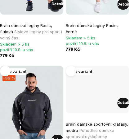
Detail
Detail
Průměrné
Brain dámské legíny Basic,
Brain dámské legíny Basic,
hodnocení
fialová
Stylové legíny pro sport i
černé
produktu
volný čas
Skladem > 5 ks
je
pozítří 10.8. u vás
Skladem > 5 ks
pozítří 10.8. u vás
779 Kč
5,0
779 Kč
z
5
Více variant
Více variant
hvězdiček.
–32 %
Detail
Brain dámské sportovní kraťasy,
modrá
Pohodlné dámské
sportovní cyklošortky