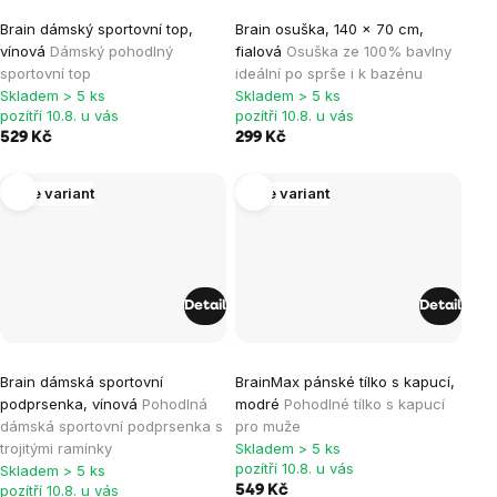
Průměrné
Brain dámský sportovní top,
Brain osuška, 140 x 70 cm,
hodnocení
vínová
Dámský pohodlný
fialová
Osuška ze 100% bavlny
produktu
sportovní top
ideální po sprše i k bazénu
je
Skladem > 5 ks
Skladem > 5 ks
pozítří 10.8. u vás
pozítří 10.8. u vás
0,0
529 Kč
299 Kč
z
5
Více variant
Více variant
hvězdiček.
Detail
Detail
Průměrné
Brain dámská sportovní
BrainMax pánské tílko s kapucí,
hodnocení
podprsenka, vínová
Pohodlná
modré
Pohodlné tílko s kapucí
produktu
dámská sportovní podprsenka s
pro muže
je
trojitými ramínky
Skladem > 5 ks
pozítří 10.8. u vás
Skladem > 5 ks
5,0
pozítří 10.8. u vás
549 Kč