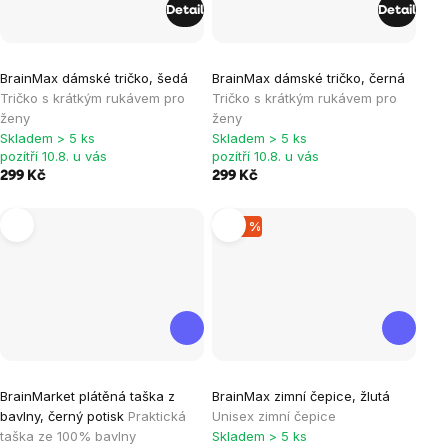
Detail
Detail
BrainMax dámské tričko, šedá
BrainMax dámské tričko, černá
Tričko s krátkým rukávem pro
Tričko s krátkým rukávem pro
ženy
ženy
Skladem > 5 ks
Skladem > 5 ks
pozítří 10.8. u vás
pozítří 10.8. u vás
299 Kč
299 Kč
–83 %
BrainMarket plátěná taška z
BrainMax zimní čepice, žlutá
bavlny, černý potisk
Praktická
Unisex zimní čepice
taška ze 100% bavlny
Skladem > 5 ks