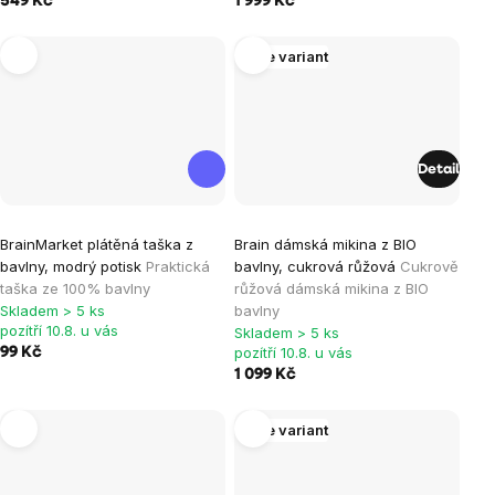
549 Kč
1 999 Kč
5
5
hvězdiček.
hvězdiček.
Více variant
Detail
BrainMarket plátěná taška z
Brain dámská mikina z BIO
bavlny, modrý potisk
Praktická
bavlny, cukrová růžová
Cukrově
taška ze 100% bavlny
růžová dámská mikina z BIO
Skladem > 5 ks
bavlny
pozítří 10.8. u vás
Skladem > 5 ks
pozítří 10.8. u vás
99 Kč
1 099 Kč
Více variant