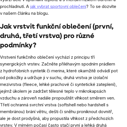
prochladnutí. A
jak vybrat sportovní oblečení
? To se dozvíte
v našem článku na blogu.
Jak vrstvit funkční oblečení (první,
druhá, třetí vrstva) pro různé
podmínky?
Vrstvení funkčního oblečení vychází z principu tří
synergických vrstev. Začněte přiléhavým spodním prádlem
z hydrofobních syntetik či merina, které okamžitě odvádí pot
od pokožky a udržuje ji v suchu, druhá vrstva je izolační
mezivrstva (fleece, lehké prachové či syntetické zateplení),
jejímž úkolem je zadržet tělesné teplo v mikrokapsách
vzduchu a zároveň nadále propouštět vlhkost směrem ven.
Třetí ochranná svrchní vrstva (softshell nebo hardshell s
membránou) brání větru, dešti či sněhu proniknout dovnitř,
ale je dost prodyšná, aby propustila vlhkost z předchozích
vrstev. V mírném počasí často stačí první a lehká druhá