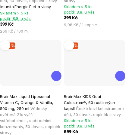
děti, 30 dávek, doplněk stravy
stravy
4,7
5,0
Imunita
Energie
Pleť a vlasy
Skladem > 5 ks
z
z
pozítří 8.8. u vás
Skladem > 5 ks
5
5
pozítří 8.8. u vás
399 Kč
hvězdiček.
hvězdiček.
Měrná
399 Kč
9,98 Kč / 1 kapsle
cena:
Měrná
266 Kč / 100 ml
cena:
–20 %
–14 %
Průměrné
Průměrné
BrainMax Liquid Liposomal
BrainMax KIDS Goat
hodnocení
hodnocení
Vitamin C, Orange & Vanilla,
Colostrum®, 60 rostlinných
produktu
produktu
500 mg, 250 ml
Vědecky
kapslí
České kozí kolostrum pro
je
je
ověřená 21x vyšší
děti, 30 dávek, doplněk stravy
vstřebatelnost, s přírodními
Skladem > 5 ks
4,2
5,0
pozítří 8.8. u vás
konzervanty, 50 dávek, doplněk
z
z
599 Kč
stravy