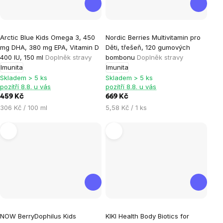
Průměrné
Arctic Blue Kids Omega 3, 450
Nordic Berries Multivitamin pro
hodnocení
mg DHA, 380 mg EPA, Vitamin D
Děti, třešeň, 120 gumových
produktu
400 IU, 150 ml
Doplněk stravy
bombonu
Doplněk stravy
je
Imunita
Imunita
5,0
Skladem > 5 ks
Skladem > 5 ks
pozítří 8.8. u vás
pozítří 8.8. u vás
z
459 Kč
669 Kč
5
Měrná
Měrná
306 Kč / 100 ml
5,58 Kč / 1 ks
hvězdiček.
cena:
cena:
Průměrné
NOW BerryDophilus Kids
KIKI Health Body Biotics for
hodnocení