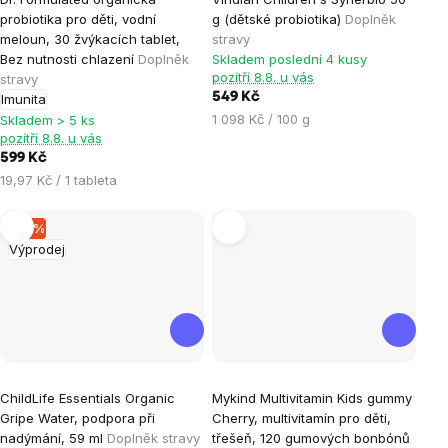
hodnocení
hodnocení
probiotika pro děti, vodní
g (dětské probiotika)
Doplněk
produktu
produktu
meloun, 30 žvýkacích tablet,
stravy
je
je
Bez nutnosti chlazení
Doplněk
Skladem poslední 4 kusy
pozítří 8.8. u vás
stravy
3,0
5,0
549 Kč
Imunita
z
z
Měrná
1 098 Kč / 100 g
Skladem > 5 ks
5
5
pozítří 8.8. u vás
cena:
hvězdiček.
hvězdiček.
599 Kč
Měrná
19,97 Kč / 1 tableta
cena:
–17 %
Výprodej
Průměrné
ChildLife Essentials Organic
Mykind Multivitamin Kids gummy
hodnocení
Gripe Water, podpora při
Cherry, multivitamín pro děti,
produktu
nadýmání, 59 ml
Doplněk stravy
třešeň, 120 gumových bonbónů