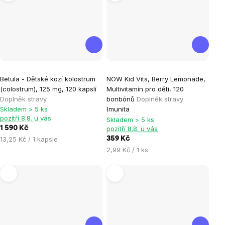
Průměrné
Průměrné
Betula - Dětské kozí kolostrum
NOW Kid Vits, Berry Lemonade,
hodnocení
hodnocení
(colostrum), 125 mg, 120 kapslí
Multivitamín pro děti, 120
produktu
produktu
Doplněk stravy
bonbónů
Doplněk stravy
je
je
Skladem > 5 ks
Imunita
pozítří 8.8. u vás
5,0
4,3
Skladem > 5 ks
1 590 Kč
pozítří 8.8. u vás
z
z
Měrná
13,25 Kč / 1 kapsle
359 Kč
5
5
cena:
Měrná
2,99 Kč / 1 ks
hvězdiček.
hvězdiček.
cena: