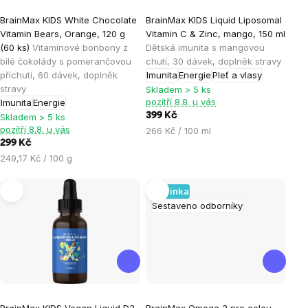
Průměrné
Průměrné
BrainMax KIDS White Chocolate
BrainMax KIDS Liquid Liposomal
hodnocení
hodnocení
Vitamin Bears, Orange, 120 g
Vitamin C & Zinc, mango, 150 ml
produktu
produktu
(60 ks)
Vitamínové bonbony z
Dětská imunita s mangovou
je
je
bílé čokolády s pomerančovou
chutí, 30 dávek, doplněk stravy
příchutí, 60 dávek, doplněk
Imunita
Energie
Pleť a vlasy
5,0
5,0
stravy
Skladem > 5 ks
z
z
pozítří 8.8. u vás
Imunita
Energie
5
5
399 Kč
Skladem > 5 ks
hvězdiček.
hvězdiček.
pozítří 8.8. u vás
Měrná
266 Kč / 100 ml
299 Kč
cena:
Měrná
249,17 Kč / 100 g
cena:
Novinka
Sestaveno odborníky
Průměrné
BrainMax KIDS Vegan Liquid D3
BrainMax Omega 3 pro celou