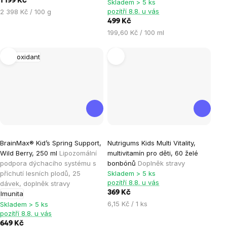
1 199 Kč
Skladem > 5 ks
5
5
Měrná
pozítří 8.8. u vás
2 398 Kč / 100 g
hvězdiček.
hvězdiček.
cena:
499 Kč
Měrná
199,60 Kč / 100 ml
cena:
Antioxidant
Průměrné
BrainMax® Kid’s Spring Support,
Nutrigums Kids Multi Vitality,
hodnocení
Wild Berry, 250 ml
Lipozomální
multivitamín pro děti, 60 želé
produktu
podpora dýchacího systému s
bonbónů
Doplněk stravy
je
příchutí lesních plodů, 25
Skladem > 5 ks
pozítří 8.8. u vás
dávek, doplněk stravy
5,0
369 Kč
Imunita
z
Měrná
6,15 Kč / 1 ks
Skladem > 5 ks
5
pozítří 8.8. u vás
cena:
hvězdiček.
649 Kč