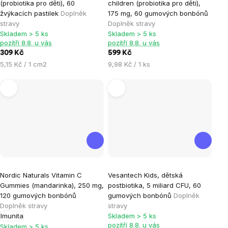
(probiotika pro děti), 60
children (probiotika pro děti),
produktu
žvýkacích pastilek
Doplněk
175 mg, 60 gumových bonbónů
je
stravy
Doplněk stravy
Skladem > 5 ks
Skladem > 5 ks
5,0
pozítří 8.8. u vás
pozítří 8.8. u vás
z
309 Kč
599 Kč
5
Měrná
Měrná
5,15 Kč / 1 cm2
9,98 Kč / 1 ks
hvězdiček.
cena:
cena:
Průměrné
Nordic Naturals Vitamin C
Vesantech Kids, dětská
hodnocení
Gummies (mandarinka), 250 mg,
postbiotika, 5 miliard CFU, 60
produktu
120 gumových bonbónů
gumových bonbónů
Doplněk
je
Doplněk stravy
stravy
Imunita
Skladem > 5 ks
5,0
pozítří 8.8. u vás
Skladem > 5 ks