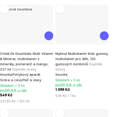
cena:
Nervová soustava
Průměrné
ChildLife Essentials Multi Vitamin
Mykind Multivitamin Kids gummy,
hodnocení
& Mineral, multivitamin s
multivitamín pro děti, 120
produktu
minerály, pomeranč a mango,
gumových bonbónů
Doplněk
je
237 ml
Doplněk stravy
stravy
Imunita
Pohybový aparát
Imunita
5,0
Srdce a cévy
Pleť a vlasy
Skladem > 5 ks
z
pozítří 8.8. u vás
Skladem > 5 ks
5
pozítří 8.8. u vás
1 099 Kč
hvězdiček.
Měrná
549 Kč
9,16 Kč / 1 ks
cena:
Měrná
231,65 Kč / 100 ml
cena: