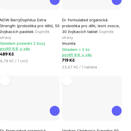
Průměrné
Průměrné
NOW BerryDophilus Extra
Dr. Formulated organická
hodnocení
hodnocení
Strength (probiotika pro děti), 50
probiotika pro děti, lesní ovoce,
produktu
produktu
žvýkacích pastilek
Doplněk
30 žvýkacích tablet
Doplněk
je
je
stravy
stravy
Skladem poslední 2 kusy
Imunita
5,0
5,0
pozítří 8.8. u vás
Skladem > 5 ks
z
z
489 Kč
pozítří 8.8. u vás
5
5
Měrná
9,78 Kč / 1 cm2
719 Kč
hvězdiček.
hvězdiček.
cena:
Měrná
23,97 Kč / 1 tableta
cena:
Průměrné
Průměrné
Dr. Formulated organická
Viridian Children's Synerbio 50