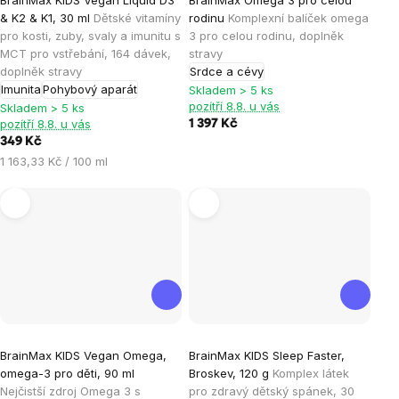
hodnocení
& K2 & K1, 30 ml
Dětské vitamíny
rodinu
Komplexní balíček omega
produktu
pro kosti, zuby, svaly a imunitu s
3 pro celou rodinu, doplněk
je
MCT pro vstřebání, 164 dávek,
stravy
doplněk stravy
Srdce a cévy
5,0
Imunita
Pohybový aparát
Skladem > 5 ks
z
pozítří 8.8. u vás
Skladem > 5 ks
5
pozítří 8.8. u vás
1 397 Kč
hvězdiček.
349 Kč
Měrná
1 163,33 Kč / 100 ml
cena:
Průměrné
Průměrné
BrainMax KIDS Vegan Omega,
BrainMax KIDS Sleep Faster,
hodnocení
hodnocení
omega-3 pro děti, 90 ml
Broskev, 120 g
Komplex látek
produktu
produktu
Nejčistší zdroj Omega 3 s
pro zdravý dětský spánek, 30