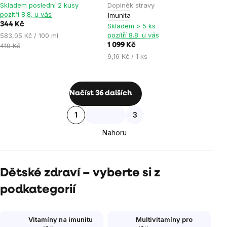
je
Skladem poslední 2 kusy
Doplněk stravy
pozítří 8.8. u vás
Imunita
5,0
344 Kč
Skladem > 5 ks
z
Měrná
pozítří 8.8. u vás
583,05 Kč / 100 ml
5
cena:
419 Kč
1 099 Kč
hvězdiček.
Měrná
9,16 Kč / 1 ks
cena:
Ovládací
Načíst 36 dalších
prvky
Stránkování
1
3
výpisu
Nahoru
Dětské zdraví – vyberte si z
podkategorií
Vitamíny na imunitu
Multivitamíny pro