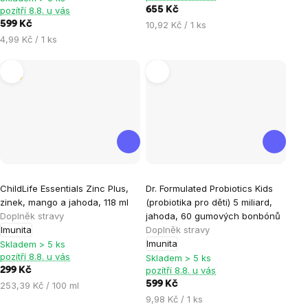
z
pozítří 8.8. u vás
655 Kč
5
Měrná
599 Kč
10,92 Kč / 1 ks
hvězdiček.
cena:
Měrná
4,99 Kč / 1 ks
cena:
Tip
ChildLife Essentials Zinc Plus,
Dr. Formulated Probiotics Kids
zinek, mango a jahoda, 118 ml
(probiotika pro děti) 5 miliard,
Doplněk stravy
jahoda, 60 gumových bonbónů
Imunita
Doplněk stravy
Imunita
Skladem > 5 ks
pozítří 8.8. u vás
Skladem > 5 ks
pozítří 8.8. u vás
299 Kč
Měrná
599 Kč
253,39 Kč / 100 ml
cena:
Měrná
9,98 Kč / 1 ks