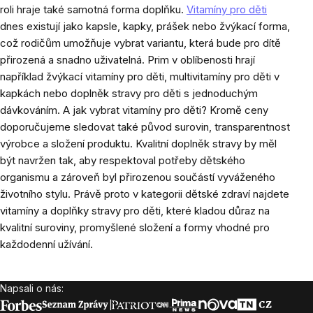
roli hraje také samotná forma doplňku.
Vitamíny pro děti
dnes existují jako kapsle, kapky, prášek nebo žvýkací forma,
což rodičům umožňuje vybrat variantu, která bude pro dítě
přirozená a snadno uživatelná. Prim v oblíbenosti hrají
například žvýkací vitamíny pro děti, multivitamíny pro děti v
kapkách nebo doplněk stravy pro děti s jednoduchým
dávkováním. A jak vybrat vitamíny pro děti? Kromě ceny
doporučujeme sledovat také původ surovin, transparentnost
výrobce a složení produktu. Kvalitní doplněk stravy by měl
být navržen tak, aby respektoval potřeby dětského
organismu a zároveň byl přirozenou součástí vyváženého
životního stylu. Právě proto v kategorii dětské zdraví najdete
vitamíny a doplňky stravy pro děti, které kladou důraz na
kvalitní suroviny, promyšlené složení a formy vhodné pro
každodenní užívání.
Napsali o nás:
Zápatí