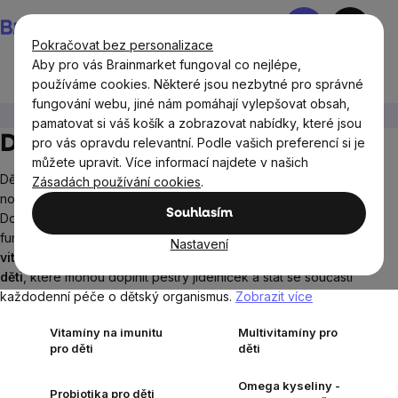
Přejít
Nákupní
na
košík
Pokračovat bez personalizace
obsah
Aby pro vás Brainmarket fungoval co nejlépe,
používáme cookies. Některé jsou nezbytné pro správné
fungování webu, jiné nám pomáhají vylepšovat obsah,
Cíle
Dětské zdraví
pamatovat si váš košík a zobrazovat nabídky, které jsou
Dětské zdraví
pro vás opravdu relevantní. Podle vašich preferencí si je
můžete upravit. Více informací najdete v našich
Dětský organismus se neustále vyvíjí, roste a učí se zvládat
Zásadách používání cookies
.
nové výzvy. A co je pro děti v období růstu extrémně důležité?
Souhlasím
Dostatek potřebných živin, které podporují jeho přirozené
fungování. V kategorii
dětské zdraví
najdete pečlivě vybrané
Nastavení
vitamíny pro děti, minerály pro děti a doplňky stravy pro
děti
, které mohou doplnit pestrý jídelníček a stát se součástí
každodenní péče o dětský organismus.
Zobrazit více
Vitamíny na imunitu
Multivitamíny pro
pro děti
děti
Omega kyseliny -
Probiotika pro děti