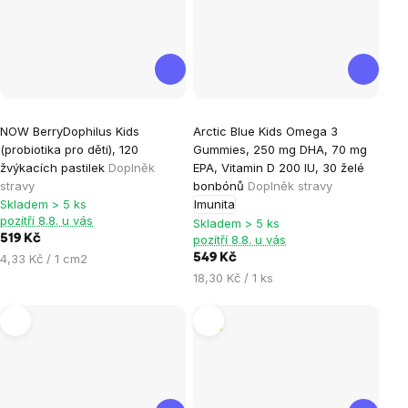
Průměrné
Průměrné
NOW BerryDophilus Kids
Arctic Blue Kids Omega 3
hodnocení
hodnocení
(probiotika pro děti), 120
Gummies, 250 mg DHA, 70 mg
produktu
produktu
žvýkacích pastilek
Doplněk
EPA, Vitamin D 200 IU, 30 želé
je
je
stravy
bonbónů
Doplněk stravy
Skladem > 5 ks
Imunita
5,0
5,0
pozítří 8.8. u vás
Skladem > 5 ks
z
z
519 Kč
pozítří 8.8. u vás
5
5
Měrná
4,33 Kč / 1 cm2
549 Kč
hvězdiček.
hvězdiček.
cena:
Měrná
18,30 Kč / 1 ks
cena:
Tip