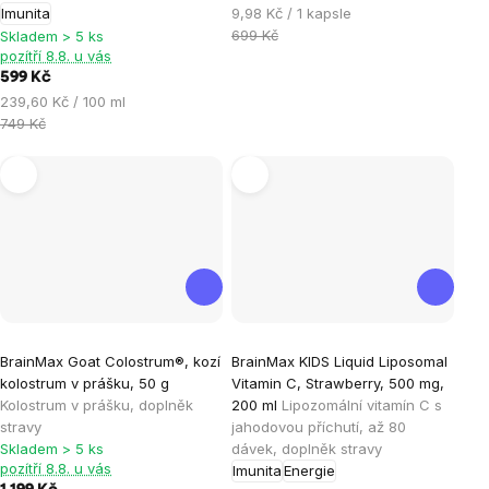
5
5
Měrná
Imunita
9,98 Kč / 1 kapsle
hvězdiček.
hvězdiček.
cena:
699 Kč
Skladem > 5 ks
pozítří 8.8. u vás
599 Kč
Měrná
239,60 Kč / 100 ml
cena:
749 Kč
Průměrné
Průměrné
BrainMax Goat Colostrum®, kozí
BrainMax KIDS Liquid Liposomal
hodnocení
hodnocení
kolostrum v prášku, 50 g
Vitamin C, Strawberry, 500 mg,
produktu
produktu
Kolostrum v prášku, doplněk
200 ml
Lipozomální vitamín C s
je
je
stravy
jahodovou příchutí, až 80
Skladem > 5 ks
dávek, doplněk stravy
5,0
3,7
pozítří 8.8. u vás
Imunita
Energie
z
z