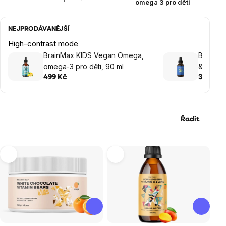
omega 3 pro děti
NEJPRODÁVANĚJŠÍ
High-contrast mode
BrainMax KIDS Vegan Omega,
BrainMa
omega-3 pro děti, 90 ml
& K2 & K
499 Kč
349 Kč
Řadit
Výpis
produktů