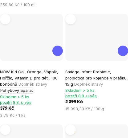
Měrná
259,60 Kč / 100 ml
cena:
Průměrné
Průměrné
NOW Kid Cal, Orange, Vápník,
Smidge Infant Probiotic,
hodnocení
hodnocení
Hořčík, Vitamín D pro děti, 100
probiotika pro kojence v prášku,
produktu
produktu
bonbónů
Doplněk stravy
15 g
Doplněk stravy
je
je
Pohybový aparát
Skladem > 5 ks
pozítří 8.8. u vás
3,7
5,0
Skladem > 5 ks
pozítří 8.8. u vás
2 399 Kč
z
z
Měrná
379 Kč
15 993,33 Kč / 100 g
5
5
cena:
Měrná
3,79 Kč / 1 ks
hvězdiček.
hvězdiček.
cena:
Tip