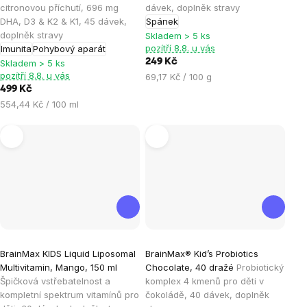
je
je
citronovou příchutí, 696 mg
dávek, doplněk stravy
DHA, D3 & K2 & K1, 45 dávek,
Spánek
4,4
5,0
doplněk stravy
Skladem > 5 ks
z
z
pozítří 8.8. u vás
Imunita
Pohybový aparát
5
5
249 Kč
Skladem > 5 ks
hvězdiček.
hvězdiček.
pozítří 8.8. u vás
Měrná
69,17 Kč / 100 g
499 Kč
cena:
Měrná
554,44 Kč / 100 ml
cena:
Průměrné
Průměrné
BrainMax KIDS Liquid Liposomal
BrainMax® Kid’s Probiotics
hodnocení
hodnocení
Multivitamin, Mango, 150 ml
Chocolate, 40 dražé
Probiotický
produktu
produktu
Špičková vstřebatelnost a
komplex 4 kmenů pro děti v
je
je
kompletní spektrum vitamínů pro
čokoládě, 40 dávek, doplněk