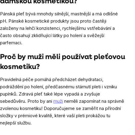
dámskou kosmetikou?
Pánská pleť bývá mnohdy silnější, mastnější a má odlišné
pH. Pánské kosmetické produkty jsou proto častěji
založeny na lehčí konzistenci, rychlejšímu vstřebávání a
často obsahují zklidňující látky po holení a svěžejší
parfemaci.
Proč by muži měli používat pleťovou
kosmetiku?
Pravidelná péče pomáhá předcházet dehydrataci,
podráždění po holení, předčasnému stárnutí pleti i vzniku
pupínků. Zdravá pleť také lépe vypadá a zvyšuje
sebedůvěru. Proto by ani
muži
neměli zapomínat na správně
zvolenou kosmetiku! Doporučujeme se zaměřit na přírodní
složky v prémiové kvalitě, které vaší pleti prokážou tu
nejlepší službu.