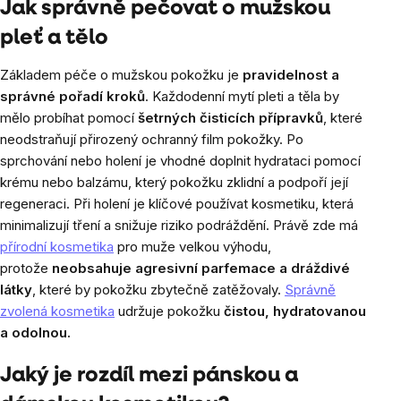
Jak správně pečovat o mužskou
pleť a tělo
Základem péče o mužskou pokožku je
pravidelnost a
správné pořadí kroků
. Každodenní mytí pleti a těla by
mělo probíhat pomocí
šetrných čisticích přípravků
, které
neodstraňují přirozený ochranný film pokožky. Po
sprchování nebo holení je vhodné doplnit hydrataci pomocí
krému nebo balzámu, který pokožku zklidní a podpoří její
regeneraci. Při holení je klíčové používat kosmetiku, která
minimalizují tření a snižuje riziko podráždění. Právě zde má
přírodní kosmetika
pro muže velkou výhodu,
protože
neobsahuje agresivní parfemace a dráždivé
látky
, které by pokožku zbytečně zatěžovaly.
Správně
zvolená kosmetika
udržuje pokožku
čistou, hydratovanou
a odolnou.
Jaký je rozdíl mezi pánskou a