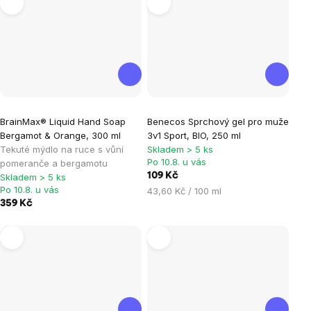
BrainMax® Liquid Hand Soap
Benecos Sprchový gel pro muže
Bergamot & Orange, 300 ml
3v1 Sport, BIO, 250 ml
Tekuté mýdlo na ruce s vůní
Skladem > 5 ks
Po 10.8. u vás
pomeranče a bergamotu
109 Kč
Skladem > 5 ks
Po 10.8. u vás
Měrná
43,60 Kč / 100 ml
359 Kč
cena: