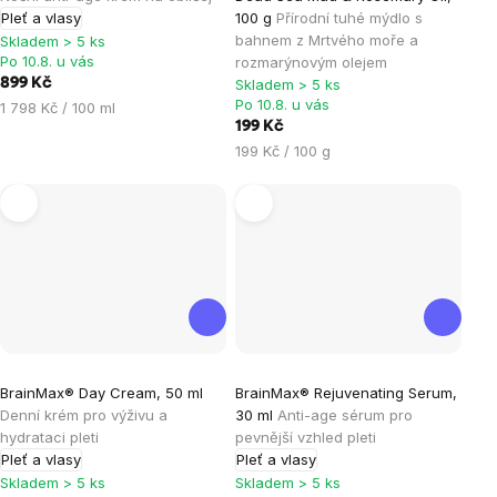
produktu
Pleť a vlasy
100 g
Přírodní tuhé mýdlo s
je
bahnem z Mrtvého moře a
Skladem > 5 ks
Po 10.8. u vás
rozmarýnovým olejem
5,0
899 Kč
Skladem > 5 ks
z
Po 10.8. u vás
Měrná
1 798 Kč / 100 ml
5
199 Kč
cena:
hvězdiček.
Měrná
199 Kč / 100 g
cena:
Průměrné
Průměrné
BrainMax® Day Cream, 50 ml
BrainMax® Rejuvenating Serum,
hodnocení
hodnocení
Denní krém pro výživu a
30 ml
Anti-age sérum pro
produktu
produktu
hydrataci pleti
pevnější vzhled pleti
je
je
Pleť a vlasy
Pleť a vlasy
5,0
5,0
Skladem > 5 ks
Skladem > 5 ks