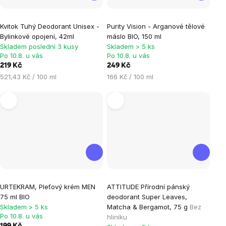
Průměrné
Kvitok Tuhý Deodorant Unisex -
Purity Vision - Arganové tělové
hodnocení
Bylinkové opojení, 42ml
máslo BIO, 150 ml
produktu
Skladem poslední 3 kusy
Skladem > 5 ks
je
Po 10.8. u vás
Po 10.8. u vás
219 Kč
249 Kč
5,0
Měrná
Měrná
521,43 Kč / 100 ml
166 Kč / 100 ml
z
cena:
cena:
5
hvězdiček.
URTEKRAM, Pleťový krém MEN
ATTITUDE Přírodní pánský
75 ml BIO
deodorant Super Leaves,
Skladem > 5 ks
Matcha & Bergamot, 75 g
Bez
Po 10.8. u vás
hliníku