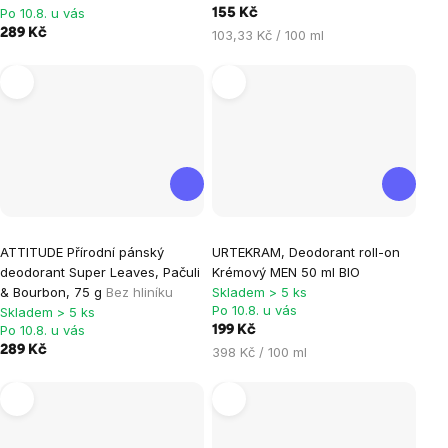
Po 10.8. u vás
155 Kč
0,0
5,0
289 Kč
Měrná
103,33 Kč / 100 ml
z
z
cena:
5
5
hvězdiček.
hvězdiček.
Průměrné
ATTITUDE Přírodní pánský
URTEKRAM, Deodorant roll-on
hodnocení
deodorant Super Leaves, Pačuli
Krémový MEN 50 ml BIO
produktu
& Bourbon, 75 g
Bez hliníku
Skladem > 5 ks
je
Po 10.8. u vás
Skladem > 5 ks
Po 10.8. u vás
199 Kč
5,0
289 Kč
Měrná
398 Kč / 100 ml
z
cena:
5
hvězdiček.