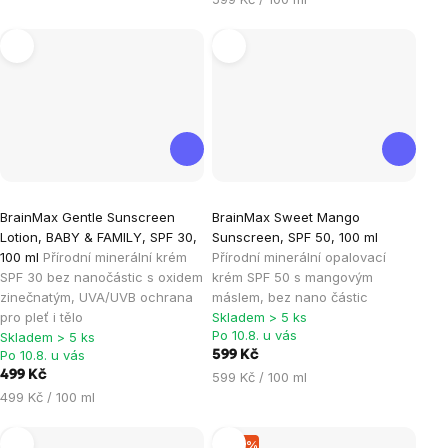
cena:
Průměrné
Průměrné
BrainMax Gentle Sunscreen
BrainMax Sweet Mango
hodnocení
hodnocení
Lotion, BABY & FAMILY, SPF 30,
Sunscreen, SPF 50, 100 ml
produktu
produktu
100 ml
Přírodní minerální krém
Přírodní minerální opalovací
je
je
SPF 30 bez nanočástic s oxidem
krém SPF 50 s mangovým
zinečnatým, UVA/UVB ochrana
máslem, bez nano částic
4,5
5,0
pro pleť i tělo
Skladem > 5 ks
z
z
Po 10.8. u vás
Skladem > 5 ks
5
5
Po 10.8. u vás
599 Kč
hvězdiček.
hvězdiček.
499 Kč
Měrná
599 Kč / 100 ml
Měrná
cena:
499 Kč / 100 ml
cena:
–10 %