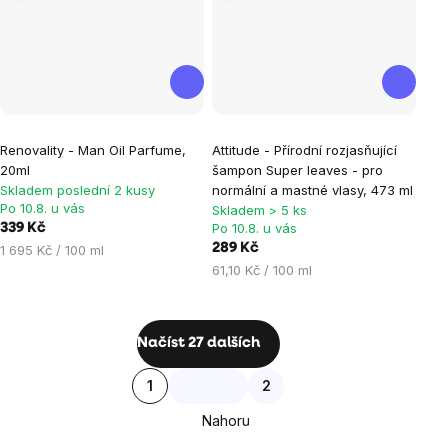
Renovality - Man Oil Parfume,
Attitude - Přírodní rozjasňující
20ml
šampon Super leaves - pro
Skladem poslední 2 kusy
normální a mastné vlasy, 473 ml
Po 10.8. u vás
Skladem > 5 ks
Po 10.8. u vás
339 Kč
Měrná
289 Kč
1 695 Kč / 100 ml
cena:
Měrná
61,10 Kč / 100 ml
cena:
Ovládací
Načíst 27 dalších
prvky
Stránkování
1
2
výpisu
Nahoru