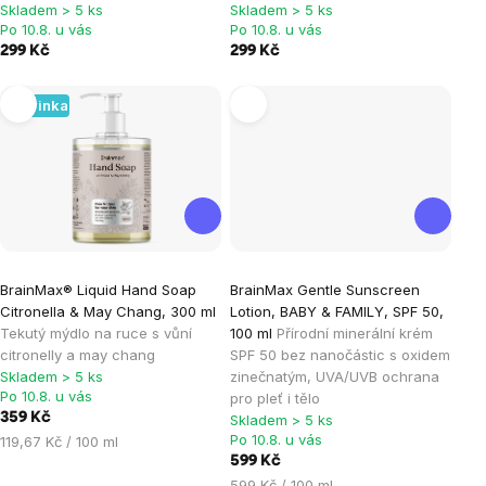
Skladem > 5 ks
Skladem > 5 ks
Po 10.8. u vás
Po 10.8. u vás
299 Kč
299 Kč
Novinka
Průměrné
BrainMax® Liquid Hand Soap
BrainMax Gentle Sunscreen
hodnocení
Citronella & May Chang, 300 ml
Lotion, BABY & FAMILY, SPF 50,
produktu
Tekutý mýdlo na ruce s vůní
100 ml
Přírodní minerální krém
je
citronelly a may chang
SPF 50 bez nanočástic s oxidem
Skladem > 5 ks
zinečnatým, UVA/UVB ochrana
5,0
Po 10.8. u vás
pro pleť i tělo
z
359 Kč
Skladem > 5 ks
5
Po 10.8. u vás
Měrná
119,67 Kč / 100 ml
hvězdiček.
cena:
599 Kč
Měrná
599 Kč / 100 ml