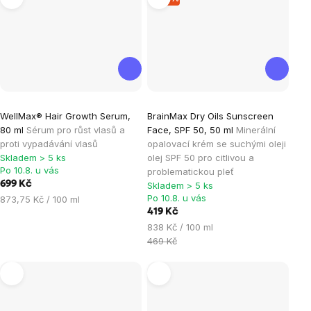
Průměrné
Průměrné
WellMax® Hair Growth Serum,
BrainMax Dry Oils Sunscreen
hodnocení
hodnocení
80 ml
Sérum pro růst vlasů a
Face, SPF 50, 50 ml
Minerální
produktu
produktu
proti vypadávání vlasů
opalovací krém se suchými oleji
je
je
Skladem > 5 ks
olej SPF 50 pro citlivou a
Po 10.8. u vás
problematickou pleť
5,0
5,0
699 Kč
Skladem > 5 ks
z
z
Po 10.8. u vás
Měrná
873,75 Kč / 100 ml
5
5
cena:
419 Kč
hvězdiček.
hvězdiček.
Měrná
838 Kč / 100 ml
cena:
469 Kč