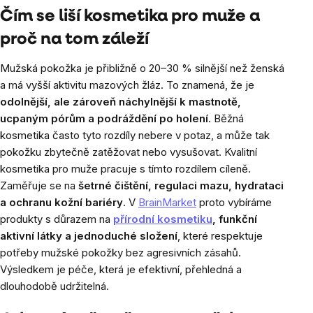
Čím se liší kosmetika pro muže a
proč na tom záleží
Mužská pokožka je přibližně o 20–30 % silnější než ženská
a má vyšší aktivitu mazových žláz. To znamená, že je
odolnější, ale zároveň náchylnější k mastnotě,
ucpaným pórům a podráždění po holení
. Běžná
kosmetika často tyto rozdíly nebere v potaz, a může tak
pokožku zbytečně zatěžovat nebo vysušovat. Kvalitní
kosmetika pro muže pracuje s tímto rozdílem cíleně.
Zaměřuje se na
šetrné čištění, regulaci mazu, hydrataci
a ochranu kožní bariéry
. V
BrainMarket
proto vybíráme
produkty s důrazem na
přírodní kosmetiku
, funkční
aktivní látky a jednoduché složení
, které respektuje
potřeby mužské pokožky bez agresivních zásahů.
Výsledkem je péče, která je efektivní, přehledná a
dlouhodobě udržitelná.