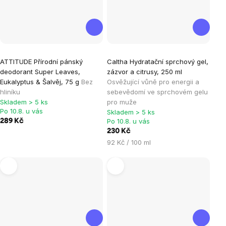
ATTITUDE Přírodní pánský
Caltha Hydratační sprchový gel,
deodorant Super Leaves,
zázvor a citrusy, 250 ml
Eukalyptus & Šalvěj, 75 g
Bez
Osvěžující vůně pro energii a
hliníku
sebevědomí ve sprchovém gelu
Skladem > 5 ks
pro muže
Po 10.8. u vás
Skladem > 5 ks
Po 10.8. u vás
289 Kč
230 Kč
Měrná
92 Kč / 100 ml
cena: