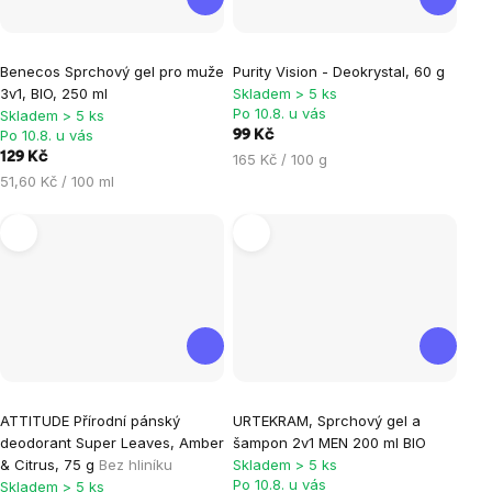
Průměrné
Benecos Sprchový gel pro muže
Purity Vision - Deokrystal, 60 g
hodnocení
3v1, BIO, 250 ml
Skladem > 5 ks
produktu
Po 10.8. u vás
Skladem > 5 ks
je
Po 10.8. u vás
99 Kč
129 Kč
Měrná
165 Kč / 100 g
5,0
Měrná
cena:
51,60 Kč / 100 ml
z
cena:
5
hvězdiček.
Průměrné
Průměrné
ATTITUDE Přírodní pánský
URTEKRAM, Sprchový gel a
hodnocení
hodnocení
deodorant Super Leaves, Amber
šampon 2v1 MEN 200 ml BIO
produktu
produktu
& Citrus, 75 g
Bez hliníku
Skladem > 5 ks
je
je
Po 10.8. u vás
Skladem > 5 ks