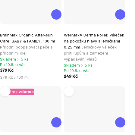
Průměrné
Průměrné
BrainMax Organic After-sun
WellMax® Derma Roller, váleček
hodnocení
hodnocení
Care, BABY & FAMILY, 100 ml
na pokožku hlavy s jehličkami
produktu
produktu
Přírodní poopalovací péče s
0,25 mm
Jehličkový váleček
je
je
přírodními oleji
proti lupům a zamezení
Skladem > 5 ks
vypadávání vlasů
5,0
5,0
Po 10.8. u vás
Skladem > 5 ks
z
z
Po 10.8. u vás
379 Kč
5
5
Měrná
249 Kč
379 Kč / 100 ml
hvězdiček.
hvězdiček.
cena:
+ Dárek zdarma