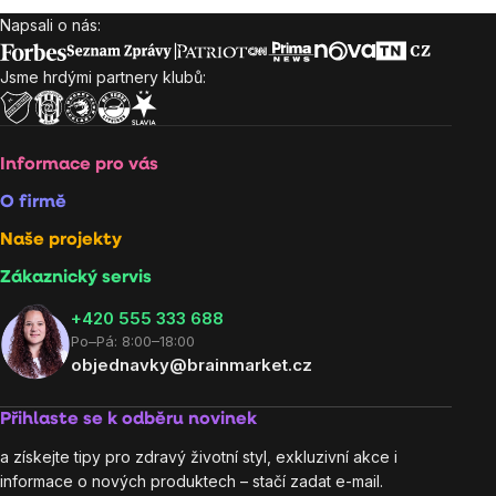
Napsali o nás:
Zápatí
Jsme hrdými partnery klubů:
Informace pro vás
O firmě
Naše projekty
Zákaznický servis
‭+420 555 333 688
Po–Pá: 8:00–18:00
objednavky@brainmarket.cz
Přihlaste se k odběru novinek
a získejte tipy pro zdravý životní styl, exkluzivní akce i
informace o nových produktech – stačí zadat e-mail.