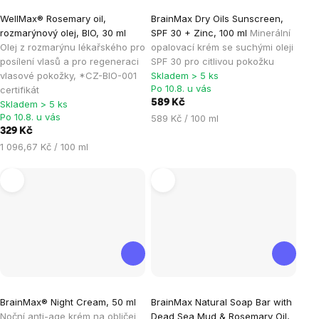
Průměrné
Průměrné
WellMax® Rosemary oil,
BrainMax Dry Oils Sunscreen,
hodnocení
hodnocení
rozmarýnový olej, BIO, 30 ml
SPF 30 + Zinc, 100 ml
Minerální
produktu
produktu
Olej z rozmarýnu lékařského pro
opalovací krém se suchými oleji
je
je
posílení vlasů a pro regeneraci
SPF 30 pro citlivou pokožku
vlasové pokožky, *CZ-BIO-001
Skladem > 5 ks
5,0
4,0
Po 10.8. u vás
certifikát
z
z
589 Kč
Skladem > 5 ks
5
5
Po 10.8. u vás
Měrná
589 Kč / 100 ml
hvězdiček.
hvězdiček.
329 Kč
cena:
Měrná
1 096,67 Kč / 100 ml
cena:
Průměrné
BrainMax® Night Cream, 50 ml
BrainMax Natural Soap Bar with
hodnocení
Noční anti-age krém na obličej
Dead Sea Mud & Rosemary Oil,