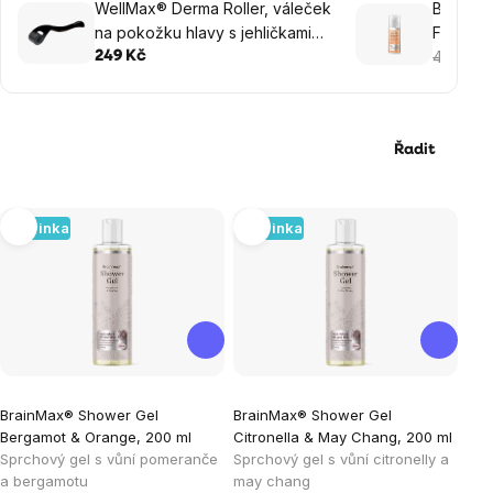
WellMax® Derma Roller, váleček
BrainMa
na pokožku hlavy s jehličkami
Face, S
0,25 mm
469 Kč
249 Kč
Řadit
Výpis
Novinka
Novinka
produktů
BrainMax® Shower Gel
BrainMax® Shower Gel
Bergamot & Orange, 200 ml
Citronella & May Chang, 200 ml
Sprchový gel s vůní pomeranče
Sprchový gel s vůní citronelly a
a bergamotu
may chang