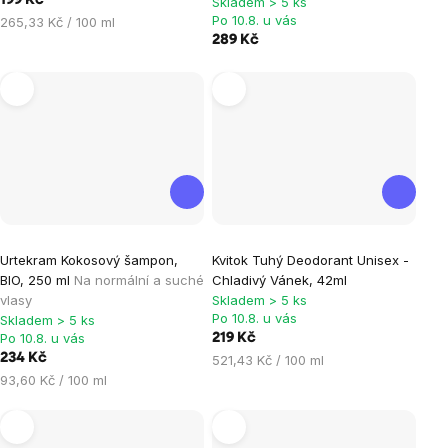
199 Kč
Skladem > 5 ks
Po 10.8. u vás
Měrná
265,33 Kč / 100 ml
cena:
289 Kč
Průměrné
Urtekram Kokosový šampon,
Kvitok Tuhý Deodorant Unisex -
hodnocení
BIO, 250 ml
Na normální a suché
Chladivý Vánek, 42ml
produktu
vlasy
Skladem > 5 ks
je
Po 10.8. u vás
Skladem > 5 ks
Po 10.8. u vás
219 Kč
5,0
234 Kč
Měrná
521,43 Kč / 100 ml
z
Měrná
cena:
93,60 Kč / 100 ml
5
cena:
hvězdiček.