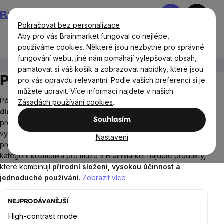
Přejít
Nákupní
na
košík
Pokračovat bez personalizace
obsah
Aby pro vás Brainmarket fungoval co nejlépe,
používáme cookies. Některé jsou nezbytné pro správné
fungování webu, jiné nám pomáhají vylepšovat obsah,
Přírodní kosmetika
Pro muže
pamatovat si váš košík a zobrazovat nabídky, které jsou
Přírodní kosmetika pro muže
pro vás opravdu relevantní. Podle vašich preferencí si je
můžete upravit. Více informací najdete v našich
Péče o tělo a pleť není otázkou marnivosti, ale
funkčnosti a
Zásadách používání cookies
.
dlouhodobého komfortu
. Mužská pokožka má svá specifika,
Souhlasím
protože je silnější, produkuje více mazu a je pravidelně
vystavována zátěži v podobě holení, potu nebo stresu. Právě
Nastavení
proto si zaslouží
kosmetiku navrženou přímo pro muže
. V
kategorii kosmetika pro muže v BrainMarket najdete produkty,
které kombinují
přírodní složení, vysokou účinnost a
jednoduché používání
.
Zobrazit více
NEJPRODÁVANĚJŠÍ
High-contrast mode