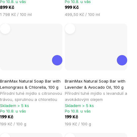
Po 10.8. u vás
Po 10.8. u vás
z
z
899 Kč
999 Kč
5
5
Měrná
Měrná
1 798 Kč / 100 ml
499,50 Kč / 100 ml
hvězdiček.
hvězdiček.
cena:
cena:
BrainMax Natural Soap Bar with
BrainMax Natural Soap Bar with
Lemongrass & Chlorella, 100 g
Lavender & Avocado Oil, 100 g
Přírodní tuhé mýdlo s citronovou
Přírodní tuhé mýdlo s levandulí a
trávou, spirulinou a chlorellou
avokádovým olejem
Skladem > 5 ks
Skladem > 5 ks
Po 10.8. u vás
Po 10.8. u vás
199 Kč
199 Kč
Měrná
Měrná
199 Kč / 100 g
199 Kč / 100 g
cena:
cena: