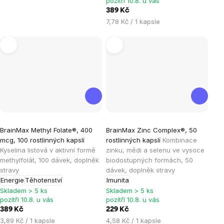
cena:
pozítří 10.8. u vás
389 Kč
Měrná
7,78 Kč / 1 kapsle
cena:
Průměrné
Průměrné
BrainMax Methyl Folate®, 400
BrainMax Zinc Complex®, 50
hodnocení
hodnocení
mcg, 100 rostlinných kapslí
rostlinných kapslí
Kombinace
produktu
produktu
Kyselina listová v aktivní formě
zinku, mědi a selenu ve vysoce
je
je
methylfolát, 100 dávek, doplněk
biodostupných formách, 50
stravy
dávek, doplněk stravy
5,0
5,0
Energie
Těhotenství
Imunita
z
z
Skladem > 5 ks
Skladem > 5 ks
5
5
pozítří 10.8. u vás
pozítří 10.8. u vás
hvězdiček.
hvězdiček.
389 Kč
229 Kč
Měrná
Měrná
3,89 Kč / 1 kapsle
4,58 Kč / 1 kapsle