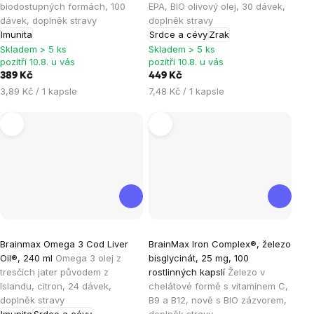
je
je
biodostupných formách, 100
EPA, BIO olivový olej, 30 dávek,
dávek, doplněk stravy
doplněk stravy
4,9
5,0
Imunita
Srdce a cévy
Zrak
z
z
Skladem > 5 ks
Skladem > 5 ks
5
5
pozítří 10.8. u vás
pozítří 10.8. u vás
hvězdiček.
hvězdiček.
389 Kč
449 Kč
Měrná
Měrná
3,89 Kč / 1 kapsle
7,48 Kč / 1 kapsle
cena:
cena:
Průměrné
Průměrné
Brainmax Omega 3 Cod Liver
BrainMax Iron Complex®, železo
hodnocení
hodnocení
Oil®, 240 ml
Omega 3 olej z
bisglycinát, 25 mg, 100
produktu
produktu
tresčích jater původem z
rostlinných kapslí
Železo v
je
je
Islandu, citron, 24 dávek,
chelátové formě s vitamínem C,
doplněk stravy
B9 a B12, nově s BIO zázvorem,
5,0
4,8
Imunita
Srdce a cévy
doplněk stravy