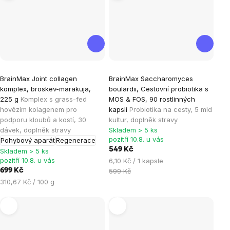
Průměrné
Průměrné
BrainMax Joint collagen
BrainMax Saccharomyces
hodnocení
hodnocení
komplex, broskev-marakuja,
boulardii, Cestovní probiotika s
produktu
produktu
225 g
Komplex s grass-fed
MOS & FOS, 90 rostlinných
je
je
hovězím kolagenem pro
kapslí
Probiotika na cesty, 5 mld
podporu kloubů a kostí, 30
kultur, doplněk stravy
5,0
4,6
dávek, doplněk stravy
Skladem > 5 ks
z
z
pozítří 10.8. u vás
Pohybový aparát
Regenerace
5
5
549 Kč
Skladem > 5 ks
hvězdiček.
hvězdiček.
pozítří 10.8. u vás
Měrná
6,10 Kč / 1 kapsle
cena:
699 Kč
599 Kč
Měrná
310,67 Kč / 100 g
cena: