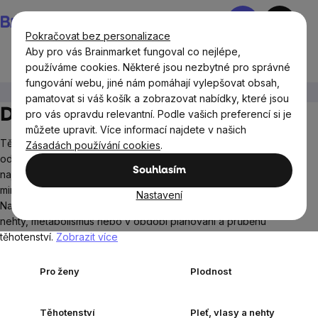
Přejít
Nákupní
na
košík
Pokračovat bez personalizace
obsah
Aby pro vás Brainmarket fungoval co nejlépe,
používáme cookies. Některé jsou nezbytné pro správné
fungování webu, jiné nám pomáhají vylepšovat obsah,
Ženy
Doplňky stravy pro ženy
pamatovat si váš košík a zobrazovat nabídky, které jsou
Doplňky stravy pro ženy
pro vás opravdu relevantní. Podle vašich preferencí si je
můžete upravit. Více informací najdete v našich
Tělo ženy má specifické potřeby v různých životních fázích –
Zásadách používání cookies
.
od každodenní péče až po období těhotenství. Proto zde
Souhlasím
najdete doplňky stravy s obsahem základních vitamínů,
minerálů a dalších látek, které ženy běžně vyhledávají.
Nastavení
Nabídka zahrnuje produkty vhodné pro péči o pokožku, vlasy,
nehty, metabolismus nebo v období plánování a průběhu
těhotenství.
Zobrazit více
Pro ženy
Plodnost
Těhotenství
Pleť, vlasy a nehty