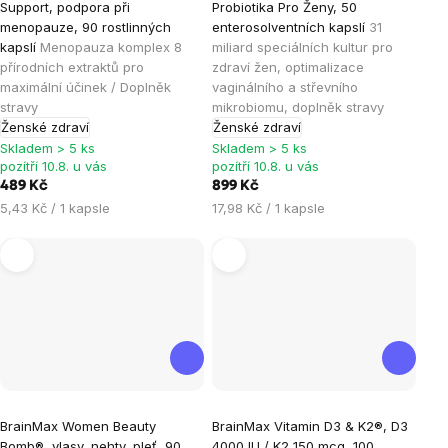
Support, podpora při
Probiotika Pro Ženy, 50
produktu
produktu
menopauze, 90 rostlinných
enterosolventních kapslí
31
je
je
kapslí
Menopauza komplex 8
miliard speciálních kultur pro
přírodních extraktů pro
zdraví žen, optimalizace
4,9
5,0
maximální účinek / Doplněk
vaginálního a střevního
z
z
stravy
mikrobiomu, doplněk stravy
5
5
Ženské zdraví
Ženské zdraví
hvězdiček.
hvězdiček.
Skladem > 5 ks
Skladem > 5 ks
pozítří 10.8. u vás
pozítří 10.8. u vás
489 Kč
899 Kč
Měrná
Měrná
5,43 Kč / 1 kapsle
17,98 Kč / 1 kapsle
cena:
cena:
Průměrné
Průměrné
BrainMax Women Beauty
BrainMax Vitamin D3 & K2®, D3
hodnocení
hodnocení
Bomb®, vlasy, nehty, pleť, 90
4000 IU / K2 150 mcg, 100