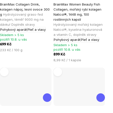
Průměrné
Průměrné
BrainMax Collagen Drink,
BrainMax Women Beauty Fish
hodnocení
hodnocení
kolagen nápoj, lesní ovoce 300
Collagen, mořský rybí kolagen
produktu
produktu
g
Hydrolyzovaný grass-fed
Naticol®, 1448 mg, 100
je
je
kolagen, téměř 9000 mg na
rostlinných kapslí
dávku! Doplněk stravy
Hydrolyzovaný mořský kolagen
5,0
5,0
Pohybový aparát
Pleť a vlasy
Naticol®, kyselina hyaluronová
z
z
a vitamín C, doplněk stravy
Skladem > 5 ks
5
5
pozítří 10.8. u vás
Pohybový aparát
Pleť a vlasy
hvězdiček.
hvězdiček.
699 Kč
Skladem > 5 ks
pozítří 10.8. u vás
Měrná
233 Kč / 100 g
cena:
899 Kč
Měrná
8,99 Kč / 1 kapsle
cena:
Průměrné
Průměrné