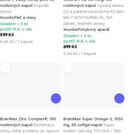
produktu
produktu
rostlinných kapslí
Doplněk
rostlinných kapslí
Vysoká dávka
je
je
stravy
D3 a patentovaná forma K2 jako
Imunita
Pleť a vlasy
MK-7 K2VITAL®DELTA, 100
4,9
5,0
dávek, doplněk stravy
Skladem > 5 ks
z
z
pozítří 10.8. u vás
Imunita
Pohybový aparát
5
5
599 Kč
Skladem > 5 ks
hvězdiček.
hvězdiček.
pozítří 10.8. u vás
Měrná
6,66 Kč / 1 kapsle
cena:
699 Kč
Měrná
6,99 Kč / 1 kapsle
cena:
Průměrné
Průměrné
BrainMax Zinc Complex®, 100
BrainMax Super Omega-3, 1050
hodnocení
hodnocení
rostlinných kapslí
Kombinace
mg, 60 softgel kapslí
Super
produktu
produktu
zinku, mědi a selenu ve vysoce
kvalitní rybí olej 700 DHA / 280