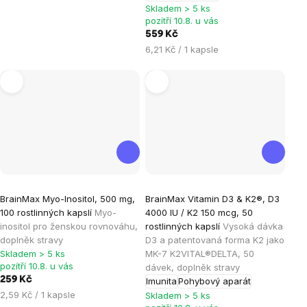
5
5
cena:
Skladem > 5 ks
hvězdiček.
hvězdiček.
pozítří 10.8. u vás
559 Kč
Měrná
6,21 Kč / 1 kapsle
cena:
Průměrné
Průměrné
BrainMax Myo-Inositol, 500 mg,
BrainMax Vitamin D3 & K2®, D3
hodnocení
hodnocení
100 rostlinných kapslí
Myo-
4000 IU / K2 150 mcg, 50
produktu
produktu
inositol pro ženskou rovnováhu,
rostlinných kapslí
Vysoká dávka
je
je
doplněk stravy
D3 a patentovaná forma K2 jako
Skladem > 5 ks
MK-7 K2VITAL®DELTA, 50
5,0
5,0
pozítří 10.8. u vás
dávek, doplněk stravy
z
z
259 Kč
Imunita
Pohybový aparát
5
5
Měrná
2,59 Kč / 1 kapsle
Skladem > 5 ks
hvězdiček.
hvězdiček.