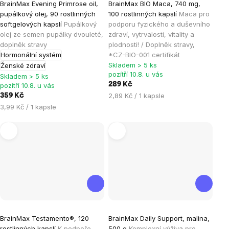
BrainMax Evening Primrose oil,
BrainMax BIO Maca, 740 mg,
hodnocení
hodnocení
pupálkový olej, 90 rostlinných
100 rostlinných kapslí
Maca pro
produktu
produktu
softgelových kapslí
Pupálkový
podporu fyzického a duševního
je
je
olej ze semen pupálky dvouleté,
zdraví, vytrvalosti, vitality a
doplněk stravy
plodnosti! / Doplněk stravy,
5,0
5,0
Hormonální systém
*CZ-BIO-001 certifikát
z
z
Skladem > 5 ks
Ženské zdraví
5
5
pozítří 10.8. u vás
Skladem > 5 ks
hvězdiček.
hvězdiček.
289 Kč
pozítří 10.8. u vás
Měrná
2,89 Kč / 1 kapsle
359 Kč
cena:
Měrná
3,99 Kč / 1 kapsle
cena:
Průměrné
Průměrné
BrainMax Testamento®, 120
BrainMax Daily Support, malina,
hodnocení
hodnocení
rostlinných kapslí
K podpoře
500 g
Komplexní výživa pro