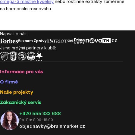
omega-3 mastné kyseliny
nebo rostlinné extrakty zaměřené
na hormonální rovnováhu.
Napsali o nás:
Zápatí
Jsme hrdými partnery klubů:
Informace pro vás
O firmě
Naše projekty
Zákaznický servis
‭+420 555 333 688
Po–Pá: 8:00–18:00
objednavky@brainmarket.cz