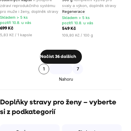
produktu
produktu
zdraví reprodukčního systému
svaly a výkon, doplněk stravy
je
je
pro muže i ženy, doplněk stravy
Regenerace
Skladem > 5 ks
4,8
4,2
Skladem > 5 ks
pozítří 10.8. u vás
pozítří 10.8. u vás
z
z
699 Kč
549 Kč
5
5
Měrná
5,83 Kč / 1 kapsle
Měrná
109,80 Kč / 100 g
hvězdiček.
hvězdiček.
cena:
cena:
Ovládací
Načíst 36 dalších
prvky
Stránkování
1
7
výpisu
Nahoru
Doplňky stravy pro ženy – vyberte
si z podkategorií