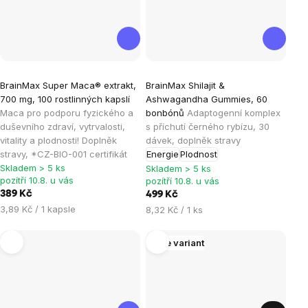
Průměrné
Průměrné
BrainMax Super Maca® extrakt,
BrainMax Shilajit &
hodnocení
hodnocení
700 mg, 100 rostlinných kapslí
Ashwagandha Gummies, 60
produktu
produktu
Maca pro podporu fyzického a
bonbónů
Adaptogenní komplex
je
je
duševního zdraví, vytrvalosti,
s příchutí černého rybízu, 30
vitality a plodnosti! Doplněk
dávek, doplněk stravy
4,7
4,7
stravy, *CZ-BIO-001 certifikát
Energie
Plodnost
z
z
Skladem > 5 ks
Skladem > 5 ks
5
5
pozítří 10.8. u vás
pozítří 10.8. u vás
hvězdiček.
hvězdiček.
389 Kč
499 Kč
Měrná
3,89 Kč / 1 kapsle
Měrná
8,32 Kč / 1 ks
cena:
cena:
Více variant