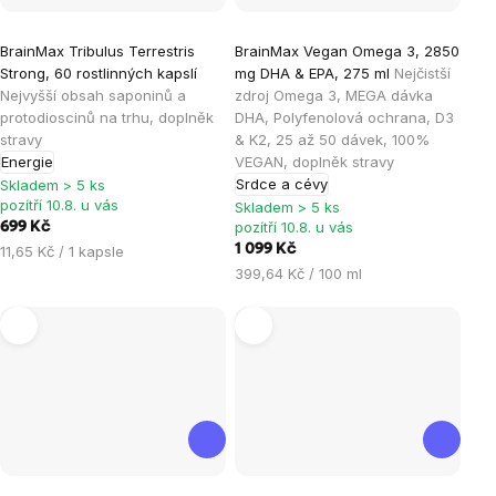
Průměrné
Průměrné
BrainMax Tribulus Terrestris
BrainMax Vegan Omega 3, 2850
hodnocení
hodnocení
Strong, 60 rostlinných kapslí
mg DHA & EPA, 275 ml
Nejčistší
produktu
produktu
Nejvyšší obsah saponinů a
zdroj Omega 3, MEGA dávka
je
je
protodioscinů na trhu, doplněk
DHA, Polyfenolová ochrana, D3
stravy
& K2, 25 až 50 dávek, 100%
5,0
4,9
Energie
VEGAN, doplněk stravy
z
z
Srdce a cévy
Skladem > 5 ks
5
5
pozítří 10.8. u vás
Skladem > 5 ks
hvězdiček.
hvězdiček.
pozítří 10.8. u vás
699 Kč
Měrná
1 099 Kč
11,65 Kč / 1 kapsle
cena:
Měrná
399,64 Kč / 100 ml
cena: