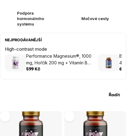
Podpora
hormonálního
Močové cesty
systému
NEJPRODÁVANĚJŠÍ
High-contrast mode
Performance Magnesium®, 1000
BrainMa
mg, Hořčík 200 mg + Vitamín B6
4000 IU
P5P, 100 vegan kapslí
rostlinn
599 Kč
699 Kč
Řadit
Výpis
produktů