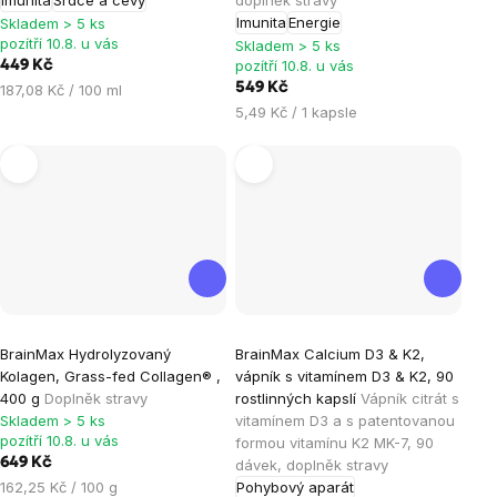
z
z
Imunita
Energie
Skladem > 5 ks
5
5
pozítří 10.8. u vás
Skladem > 5 ks
hvězdiček.
hvězdiček.
pozítří 10.8. u vás
449 Kč
Měrná
549 Kč
187,08 Kč / 100 ml
cena:
Měrná
5,49 Kč / 1 kapsle
cena:
Průměrné
Průměrné
BrainMax Hydrolyzovaný
BrainMax Calcium D3 & K2,
hodnocení
hodnocení
Kolagen, Grass-fed Collagen® ,
vápník s vitamínem D3 & K2, 90
produktu
produktu
400 g
Doplněk stravy
rostlinných kapslí
Vápník citrát s
je
je
Skladem > 5 ks
vitamínem D3 a s patentovanou
pozítří 10.8. u vás
formou vitamínu K2 MK-7, 90
4,8
4,8
649 Kč
dávek, doplněk stravy
z
z
Měrná
162,25 Kč / 100 g
Pohybový aparát