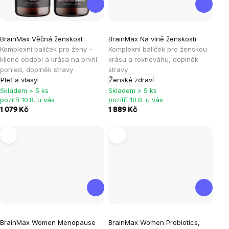
Průměrné
Průměrné
BrainMax Věčná ženskost
BrainMax Na vlně ženskosti
hodnocení
hodnocení
Komplexní balíček pro ženy –
Komplexní balíček pro ženskou
produktu
produktu
klidné období a krása na první
krásu a rovnováhu, doplněk
je
je
pohled, doplněk stravy
stravy
Pleť a vlasy
Ženské zdraví
5,0
5,0
Skladem > 5 ks
Skladem > 5 ks
z
z
pozítří 10.8. u vás
pozítří 10.8. u vás
5
5
1 079 Kč
1 889 Kč
hvězdiček.
hvězdiček.
Průměrné
Průměrné
BrainMax Women Menopause
BrainMax Women Probiotics,
hodnocení
hodnocení