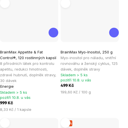
Průměrné
Průměrné
BrainMax Appetite & Fat
BrainMax Myo-Inositol, 250 g
hodnocení
hodnocení
Control®, 120 rostlinných kapslí
Myo-inositol pro náladu, vnitřní
produktu
produktu
8 přírodních látek pro kontrolu
rovnováhu a ženský cyklus, 125
je
je
apetitu, redukci hmotnosti,
dávek, doplněk stravy
zdravé hubnutí, doplněk stravy,
Skladem > 5 ks
4,9
4,8
pozítří 10.8. u vás
30 dávek
z
z
499 Kč
Energie
5
5
Měrná
199,60 Kč / 100 g
Skladem > 5 ks
hvězdiček.
hvězdiček.
pozítří 10.8. u vás
cena:
999 Kč
Měrná
8,33 Kč / 1 kapsle
cena:
–8 %