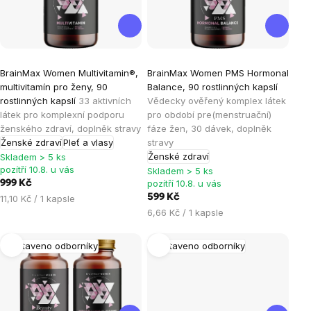
Průměrné
Průměrné
BrainMax Women Multivitamin®,
BrainMax Women PMS Hormonal
hodnocení
hodnocení
multivitamín pro ženy, 90
Balance, 90 rostlinných kapslí
produktu
produktu
rostlinných kapslí
33 aktivních
Vědecky ověřený komplex látek
je
je
látek pro komplexní podporu
pro období pre(menstruační)
ženského zdraví, doplněk stravy
fáze žen, 30 dávek, doplněk
4,9
5,0
Ženské zdraví
Pleť a vlasy
stravy
z
z
Ženské zdraví
Skladem > 5 ks
5
5
pozítří 10.8. u vás
Skladem > 5 ks
hvězdiček.
hvězdiček.
pozítří 10.8. u vás
999 Kč
Měrná
599 Kč
11,10 Kč / 1 kapsle
cena:
Měrná
6,66 Kč / 1 kapsle
cena:
Sestaveno odborníky
Sestaveno odborníky