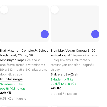
cena:
cena:
Průměrné
Průměrné
BrainMax Iron Complex®, železo
BrainMax Vegan Omega 3, 90
hodnocení
hodnocení
bisglycinát, 25 mg, 50
softgel kapslí
Veganský omega
produktu
produktu
rostlinných kapslí
Železo v
3 olej získaný z mikrořas v
je
je
chelátové formě s vitamínem C,
rostlinných kapslích, doplněk
B9 a B12, nově s BIO zázvorem,
stravy
5,0
4,5
doplněk stravy
Srdce a cévy
Zrak
z
z
Imunita
Energie
Skladem > 5 ks
5
5
pozítří 10.8. u vás
Skladem > 5 ks
hvězdiček.
hvězdiček.
pozítří 10.8. u vás
749 Kč
329 Kč
Měrná
8,32 Kč / 1 kapsle
Měrná
cena:
6,58 Kč / 1 kapsle
cena: