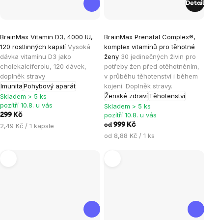
Detail
Průměrné
Průměrné
BrainMax Vitamin D3, 4000 IU,
BrainMax Prenatal Complex®,
hodnocení
hodnocení
120 rostlinných kapslí
Vysoká
komplex vitamínů pro těhotné
produktu
produktu
dávka vitamínu D3 jako
ženy
30 jedinečných živin pro
je
je
cholekalciferolu, 120 dávek,
potřeby žen před otěhotněním,
doplněk stravy
v průběhu těhotenství i během
5,0
5,0
Imunita
Pohybový aparát
kojení. Doplněk stravy.
z
z
Ženské zdraví
Těhotenství
Skladem > 5 ks
5
5
pozítří 10.8. u vás
Skladem > 5 ks
hvězdiček.
hvězdiček.
pozítří 10.8. u vás
299 Kč
Měrná
999 Kč
2,49 Kč / 1 kapsle
od
cena:
Měrná
od 8,88 Kč / 1 ks
cena: