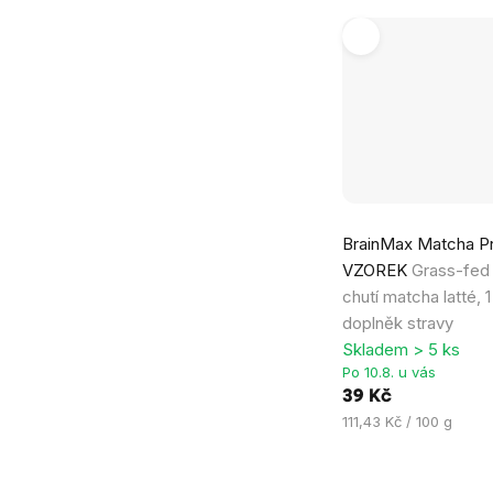
BrainMax Matcha Pro
VZOREK
Grass-fed 
chutí matcha latté, 
doplněk stravy
Skladem > 5 ks
Po 10.8. u vás
39 Kč
Měrná
111,43 Kč / 100 g
cena: