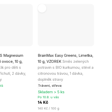
Průměrné
DS Magnesium
BrainMax Easy Greens, Limetka,
hodnocení
 ovoce, 10 g,
10 g, VZOREK
Směs zelených
produktu
ík pro děti s
potravin s BIO kurkumou, stévií a
je
říchutí, 2 dávky,
citronovou trávou, 1 dávka,
5,0
y
doplněk stravy
z
ks
Trávení, střeva
5
Skladem > 5 ks
hvězdiček.
Po 10.8. u vás
14 Kč
Měrná
140 Kč / 100 g