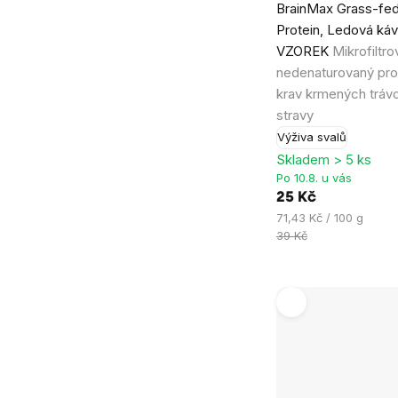
BrainMax Grass-fe
hodnocení
Protein, Ledová káv
produktu
VZOREK
Mikrofiltr
je
nedenaturovaný pro
5,0
krav krmených tráv
z
stravy
5
Výživa svalů
hvězdiček.
Skladem > 5 ks
Po 10.8. u vás
25 Kč
Měrná
71,43 Kč / 100 g
cena:
39 Kč