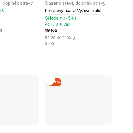
í, doplněk stravy
Slazeno stévií, doplněk stravy
5,0
ks
Pohybový aparát
Výživa svalů
z
Skladem > 5 ks
5
Po 10.8. u vás
hvězdiček.
 g
19 Kč
Měrná
54,29 Kč / 100 g
cena:
39 Kč
–40 %
Průměrné