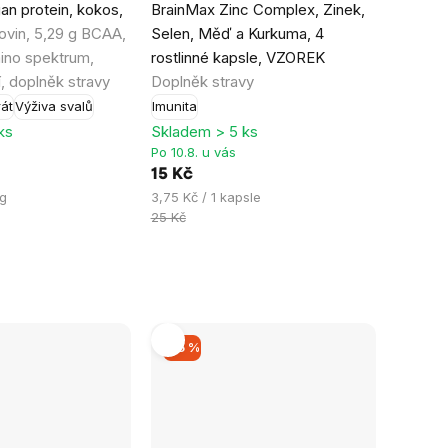
n protein, kokos,
BrainMax Zinc Complex, Zinek,
hodnocení
kovin, 5,29 g BCAA,
Selen, Měď a Kurkuma, 4
produktu
ino spektrum,
rostlinné kapsle, VZOREK
je
í, doplněk stravy
Doplněk stravy
5,0
át
Výživa svalů
Imunita
z
ks
Skladem > 5 ks
5
Po 10.8. u vás
hvězdiček.
15 Kč
Měrná
 g
3,75 Kč / 1 kapsle
cena:
25 Kč
–15 %