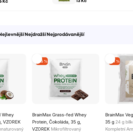
n B6), 4 rostlinné
13 Kč
6 Kč
e, VZOREK
Nejlevnější
Nejdražší
Nejprodávanější
–35 %
–51 %
d Whey
BrainMax Grass-fed Whey
BrainMax Vega
 g, VZOREK
Protein, Čokoláda, 35 g,
35 g
24 g bíl
enaturovaný
VZOREK
Mikrofiltrovaný
Kompletní Am