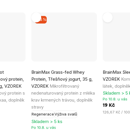
–35 %
Průměrné
Průměrné
ot
BrainMax Grass-fed Whey
BrainMax Slee
hodnocení
hodnocení
ový protein,
Protein, Třešňový jogurt, 35 g,
VZOREK
Komp
produktu
produktu
 g, VZOREK
VZOREK
Mikrofiltrovaný
látek, doplně
je
je
vý protein s
nedenaturovaný protein z mléka
Skladem > 5 
5,0
2,0
Po 10.8. u vás
kaa, doplněk
krav krmených trávou, doplněk
z
z
19 Kč
stravy
5
5
Měrná
126,67 Kč / 100
Regenerace
Výživa svalů
hvězdiček.
hvězdiček.
cena:
Skladem > 5 ks
Po 10.8. u vás