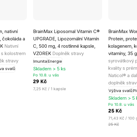
Průměrné
, nativní
BrainMax Liposomal Vitamin C®
BrainMax Wo
hodnocení
, čokoláda a
UPGRADE, Lipozomální Vitamín
Protein, prote
produktu
EK
Nativní
C, 500 mg, 4 rostlinné kapsle,
kolagenem, k
je
 s kolostrem
VZOREK
Doplněk stravy
vitamíny, 35
5,0
ěk stravy
syrovátkový p
Imunita
Energie
z
kvality s pr
Skladem > 5 ks
va svalů
5
Po 10.8. u vás
Naticol® a dal
hvězdiček.
29 Kč
doplněk strav
Měrná
7,25 Kč / 1 kapsle
Výživa svalů
Pl
cena:
Skladem > 5 
Po 10.8. u vás
25 Kč
Měrná
71,43 Kč / 100 
cena:
25 Kč