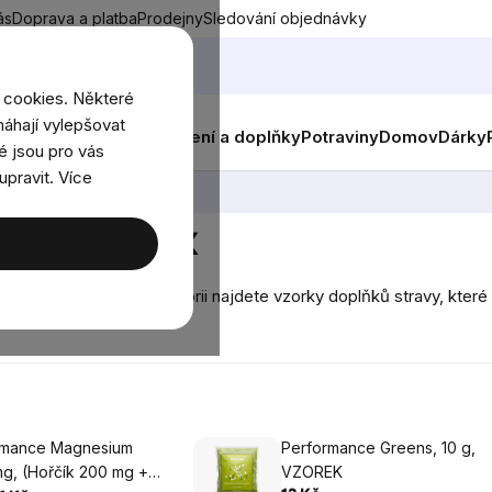
ás
Doprava a platba
Prodejny
Sledování objednávky
 cookies. Některé
áhají vylepšovat
nky
Muži
Ženy
Děti
Oblečení a doplňky
Potraviny
Domov
Dárky
é jsou pro vás
upravit. Více
 BrainMax
í vzorek! V této kategorii najdete vzorky doplňků stravy, kter
rmance Magnesium
Performance Greens, 10 g,
g, (Hořčík 200 mg +
VZOREK