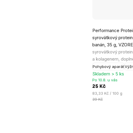
Průměrné
Performance Protein
hodnocení
syrovátkový protein
produktu
banán, 35 g, VZOR
je
syrovátkový protein
0,0
a kolagenem, dopln
z
Pohybový aparát
Výži
5
Skladem > 5 ks
hvězdiček.
Po 10.8. u vás
25 Kč
Měrná
83,33 Kč / 100 g
cena:
39 Kč