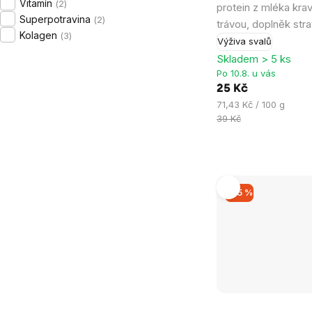
Vitamín
2
protein z mléka kr
Superpotravina
2
trávou, doplněk str
Kolagen
3
Výživa svalů
Skladem > 5 ks
Po 10.8. u vás
25 Kč
Měrná
71,43 Kč / 100 g
cena:
39 Kč
–35 %
Průměrné