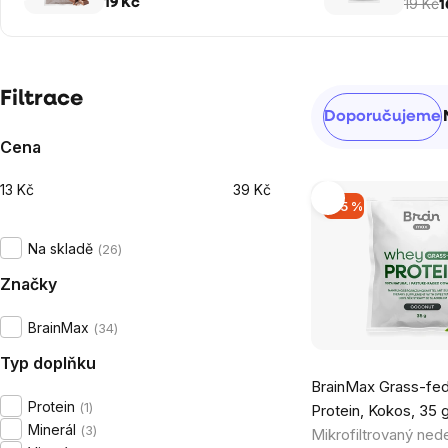
35 g, VZOREK
Vitamí
19 Kč
19 Kč
1
kapsl
Postranní
Filtrace
Řazení
Doporučujeme
panel
produktů
Cena
13
Kč
39
Kč
Výpis
–35 %
produktů
Na skladě
26
Značky
BrainMax
34
Typ doplňku
BrainMax Grass-fe
Protein
1
Protein, Kokos, 35
Minerál
3
Mikrofiltrovaný ned