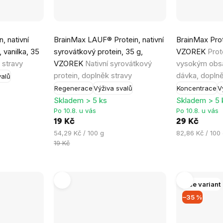
Průměrné
, nativní
BrainMax LAUF® Protein, nativní
BrainMax Prot
hodnocení
 vanilka, 35
syrovátkový protein, 35 g,
VZOREK
Prot
produktu
 stravy
VZOREK
Nativní syrovátkový
vysokým obsa
je
protein, doplněk stravy
dávka, doplně
valů
5,0
Regenerace
Výživa svalů
Koncentrace
V
z
Skladem > 5 ks
Skladem > 5 
5
Po 10.8. u vás
Po 10.8. u vás
hvězdiček.
19 Kč
29 Kč
Měrná
Měrná
54,29 Kč / 100 g
82,86 Kč / 100
cena:
cena:
19 Kč
Více variant
–35 %