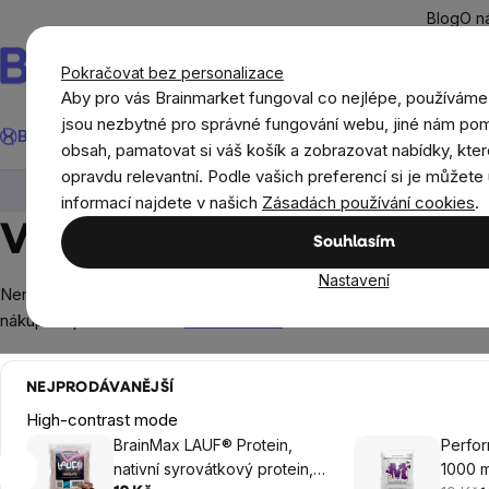
Přejít
Blog
O n
na
obsah
Pokračovat bez personalizace
Aby pro vás Brainmarket fungoval co nejlépe, používáme
Hledat
jsou nezbytné pro správné fungování webu, jiné nám pom
BrainMax®
Léto
Ušetři
Cíle
Doplňky stravy a výživa
Novi
obsah, pamatovat si váš košík a zobrazovat nabídky, kter
opravdu relevantní. Podle vašich preferencí si je můžete 
BrainMax®
Vzorky
Vzorky doplňků stravy
informací najdete v našich
Zásadách používání cookies
.
Vzorky doplňků stravy
Souhlasím
Nastavení
Nemůžete se rozhodnout, zda produkt koupit? Možná vás přesvědč
nákupem plného balení.
Zobrazit více
NEJPRODÁVANĚJŠÍ
High-contrast mode
BrainMax LAUF® Protein,
Perfo
nativní syrovátkový protein,
1000 m