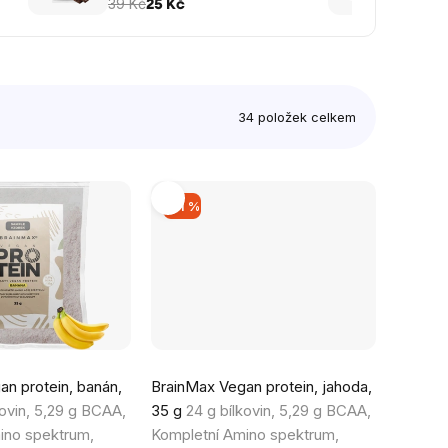
VZOREK
39 Kč
39 Kč
25 Kč
34
položek celkem
–51 %
Průměrné
n protein, banán,
BrainMax Vegan protein, jahoda,
hodnocení
kovin, 5,29 g BCAA,
35 g
24 g bílkovin, 5,29 g BCAA,
produktu
ino spektrum,
Kompletní Amino spektrum,
je