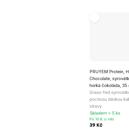
PRUYEM Protein, H
Chocolate, syrovátk
horká čokoláda, 35
Grass-fed syrovátko
poctivou dávkou ka
stravy
Skladem > 5 ks
Po 10.8. u vás
39 Kč