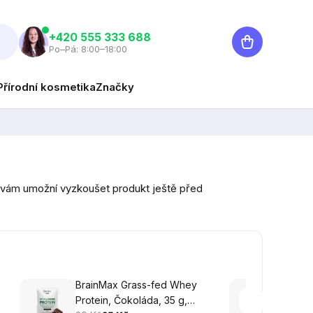
Nákupní
‭+420 555 333 688
Po–Pá: 8:00–18:00
košík
Přírodní kosmetika
Značky
é vám umožní vyzkoušet produkt ještě před
BrainMax Grass-fed Whey
Brain
Protein, Čokoláda, 35 g,
Prote