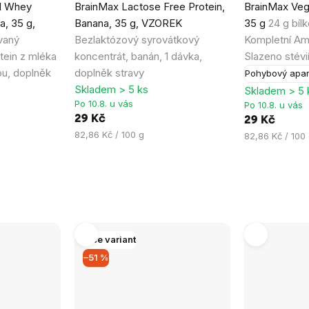
d Whey
BrainMax Lactose Free Protein,
BrainMax Vega
hodnocení
a, 35 g,
Banana, 35 g, VZOREK
35 g
24 g bíl
produktu
ovaný
Bezlaktózový syrovátkový
Kompletní Am
je
tein z mléka
koncentrát, banán, 1 dávka,
Slazeno stévi
5,0
ou, doplněk
doplněk stravy
Pohybový apar
z
Skladem > 5 ks
Skladem > 5 
5
Po 10.8. u vás
Po 10.8. u vás
hvězdiček.
29 Kč
29 Kč
Měrná
82,86 Kč / 100 g
Měrná
82,86 Kč / 100
cena:
cena:
Více variant
–51 %