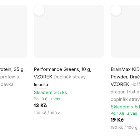
Průměrné
tein, 35 g,
Performance Greens, 10 g,
BrainMax KI
hodnocení
protein s
VZOREK
Doplněk stravy
Powder, Dračí
produktu
1 dávka,
VZOREK
Hořč
Imunita
je
dragon fruit p
Skladem > 5 ks
5,0
Po 10.8. u vás
doplněk strav
z
13 Kč
Skladem > 5 
5
Měrná
130 Kč / 100 g
Po 10.8. u vás
hvězdiček.
cena:
19 Kč
Měrná
190 Kč / 100 g
cena: