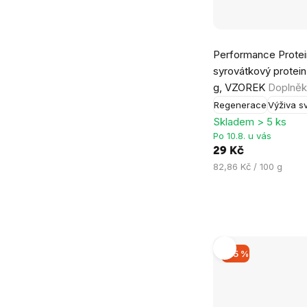
Průměrné
Performance Protein
hodnocení
syrovátkový protein,
produktu
g, VZOREK
Doplněk
je
Regenerace
Výživa s
5,0
Skladem > 5 ks
z
Po 10.8. u vás
5
29 Kč
hvězdiček.
Měrná
82,86 Kč / 100 g
cena:
–35 %