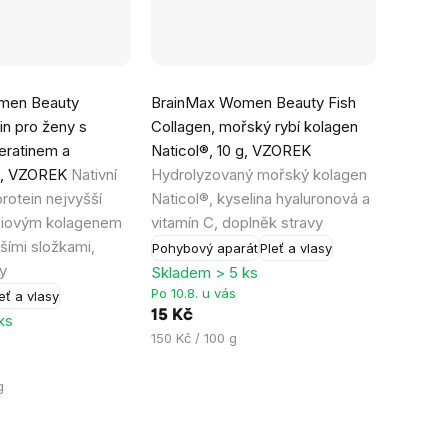
men Beauty
BrainMax Women Beauty Fish
in pro ženy s
Collagen, mořský rybí kolagen
eratinem a
Naticol®, 10 g, VZOREK
 g, VZOREK
Nativní
Hydrolyzovaný mořský kolagen
rotein nejvyšší
Naticol®, kyselina hyaluronová a
émiovým kolagenem
vitamín C, doplněk stravy
šími složkami,
Pohybový aparát
Pleť a vlasy
y
Skladem > 5 ks
Po 10.8. u vás
eť a vlasy
15 Kč
ks
Měrná
150 Kč / 100 g
cena:
g