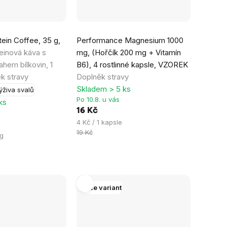
Průměrné
ein Coffee, 35 g,
Performance Magnesium 1000
hodnocení
einová káva s
mg, (Hořčík 200 mg + Vitamín
produktu
hem bílkovin, 1
B6), 4 rostlinné kapsle, VZOREK
je
k stravy
Doplněk stravy
5,0
Skladem > 5 ks
ýživa svalů
z
Po 10.8. u vás
ks
5
16 Kč
hvězdiček.
Měrná
4 Kč / 1 kapsle
cena:
19 Kč
 g
Více variant