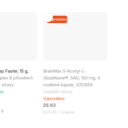
cena:
Vyprodáno
Průměrné
p Faster, 15 g,
BrainMax S-Acetyl-L-
hodnocení
lex 8 přírodních
Glutathione®, SAG, 100 mg, 4
produktu
k stravy
rostlinné kapsle, VZOREK
je
ks
Doplněk stravy
5,0
Vyprodáno
z
25 Kč
5
 g
Měrná
6,25 Kč / 1 kapsle
hvězdiček.
cena: