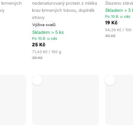
av krmených
nedenaturovaný protein z mléka
Slazeno stévi
avy
krav krmených trávou, doplněk
Skladem > 5 
Po 10.8. u vás
stravy
19 Kč
Výživa svalů
Měrná
54,29 Kč / 100
Skladem > 5 ks
cena:
39 Kč
Po 10.8. u vás
25 Kč
Měrná
71,43 Kč / 100 g
cena:
39 Kč
Průměrné