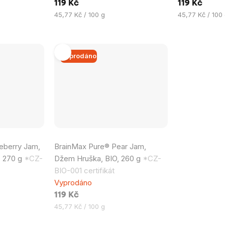
119 Kč
119 Kč
5
5
Měrná
Měrná
45,77 Kč / 100 g
45,77 Kč / 100
hvězdiček.
hvězdiček.
cena:
cena:
Vyprodáno
Průměrné
eberry Jam,
BrainMax Pure® Pear Jam,
hodnocení
, 270 g
*CZ-
Džem Hruška, BIO, 260 g
*CZ-
produktu
BIO-001 certifikát
je
Vyprodáno
5,0
119 Kč
z
Měrná
45,77 Kč / 100 g
5
cena:
hvězdiček.