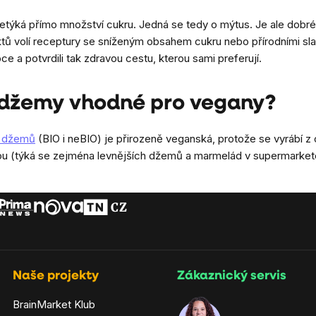
netýká přímo množství cukru. Jedná se tedy o mýtus. Je ale dobr
tů volí receptury se sníženým obsahem cukru nebo přírodními sladi
e a potvrdili tak zdravou cestu, kterou sami preferují.
 džemy vhodné pro vegany?
a džemů
(BIO i neBIO) je přirozeně veganská, protože se vyrábí z 
nou (týká se zejména levnějších džemů a marmelád v supermark
Naše projekty
Zákaznický servis
BrainMarket Klub