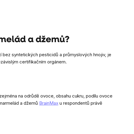
rmelád a džemů?
 bez syntetických pesticidů a průmyslových hnojiv, je
ezávislým certifikačním orgánem.
sí zejména na odrůdě ovoce, obsahu cukru, podílu ovoce
IO marmelád a džemů
BrainMax
u respondentů právě