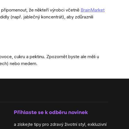
é připomenout, že někteří výrobci včetně
BrainMarket
dly (např. jablečný koncentrát), aby zdůraznili
ovoce, cukru a pektinu. Zpozornět byste ale měli u
etech) nebo medem.
Přihlaste se k odběru novinek
a získejte tipy pro zdravý životní styl, exkluzivní