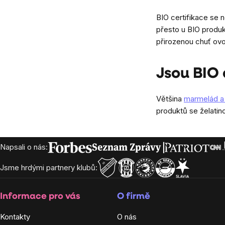
BIO certifikace se 
přesto u BIO produk
přirozenou chuť ovoc
Jsou BIO
Většina
marmelád 
produktů se želati
Zápatí
Napsali o nás:
Jsme hrdými partnery klubů:
Informace pro vás
O firmě
Kontakty
O nás