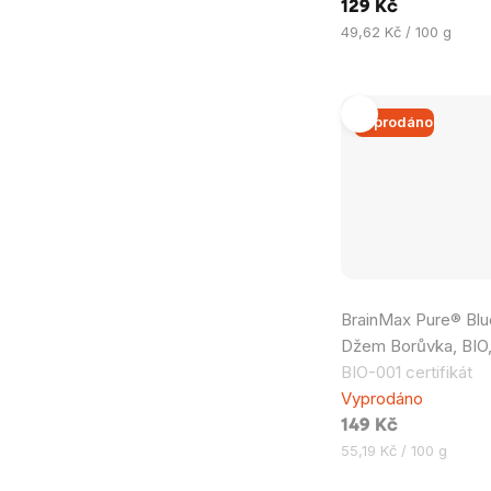
129 Kč
5
Měrná
49,62 Kč / 100 g
hvězdiček.
cena:
Vyprodáno
Průměrné
BrainMax Pure® Blu
hodnocení
Džem Borůvka, BIO
produktu
BIO-001 certifikát
je
Vyprodáno
5,0
149 Kč
z
Měrná
55,19 Kč / 100 g
5
cena:
hvězdiček.