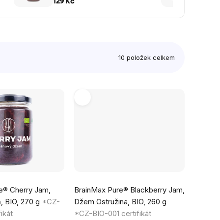
g
260 g
129 Kč
129 K
10
položek celkem
Průměrné
e® Cherry Jam,
BrainMax Pure® Blackberry Jam,
hodnocení
 BIO, 270 g
*CZ-
Džem Ostružina, BIO, 260 g
produktu
ikát
*CZ-BIO-001 certifikát
je