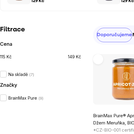
260 g
129 Kč
129 Kč
Postranní
Filtrace
Řazení
Doporučujeme
panel
produktů
Cena
115
Kč
149
Kč
Výpis
produktů
Na skladě
7
Značky
BrainMax Pure
9
Průměrné
BrainMax Pure® Apr
hodnocení
Džem Meruňka, BIO
produktu
*CZ-BIO-001 certifi
je