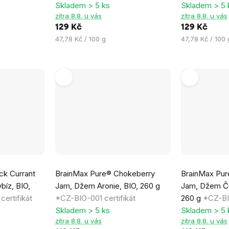
Skladem > 5 ks
Skladem > 5 
0,0
0,0
zítra 8.8. u vás
zítra 8.8. u vás
z
z
129 Kč
129 Kč
5
5
Měrná
Měrná
47,78 Kč / 100 g
47,78 Kč / 100 
hvězdiček.
hvězdiček.
cena:
cena:
Průměrné
Průměrné
ck Currant
BrainMax Pure® Chokeberry
BrainMax Pur
hodnocení
hodnocení
bíz, BIO,
Jam, Džem Aronie, BIO, 260 g
Jam, Džem Če
produktu
produktu
ertifikát
*CZ-BIO-001 certifikát
260 g
*CZ-BIO
je
je
Skladem > 5 ks
Skladem > 5 
0,0
0,0
zítra 8.8. u vás
zítra 8.8. u vás
z
z