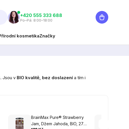
Nákupní
‭+420 555 333 688
Po–Pá: 8:00–18:00
košík
Přírodní kosmetika
Značky
d. Jsou v
BIO kvalitě, bez doslazení
a tím i
BrainMax Pure® Strawberry
Brain
Jam, Džem Jahoda, BIO, 270
Jam, 