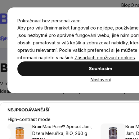
Přejít
Blog
O n
na
obsah
Pokračovat bez personalizace
Aby pro vás Brainmarket fungoval co nejlépe, používáme
Hledat
jsou nezbytné pro správné fungování webu, jiné nám pom
BrainMax®
Léto
Ušetři
Cíle
Doplňky stravy a výživa
Novi
obsah, pamatovat si váš košík a zobrazovat nabídky, kter
opravdu relevantní. Podle vašich preferencí si je můžete 
Potraviny
Ořechové krémy, džemy a marmelády
informací najdete v našich
Zásadách používání cookies
.
BIO džemy a marmelá
Souhlasím
Nastavení
V této kategorii naleznete širokou nabídku těch nejchutnějších 
ideální pro obohacení snídaně, toastů, waflí či dezertů. Díky to
NEJPRODÁVANĚJŠÍ
High-contrast mode
BrainMax Pure® Apricot Jam,
BrainM
Džem Meruňka, BIO, 260 g
Jam, D