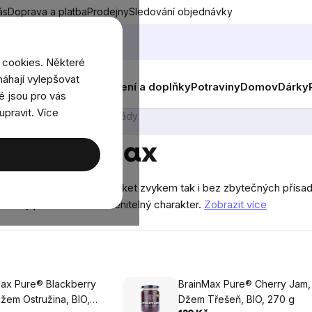
ás
Doprava a platba
Prodejny
Sledování objednávky
 cookies. Některé
áhají vylepšovat
nky
Muži
Ženy
Děti
Oblečení a doplňky
Potraviny
Domov
Dárky
é jsou pro vás
upravit. Více
BIO džemy a marmelády
dy BrainMax
džemů a jak je pro BrainMarket zvykem tak i bez zbytečných přísa
mu dodají pokrmům nezaměnitelný charakter.
Zobrazit více
ax Pure® Blackberry
BrainMax Pure® Cherry Jam,
žem Ostružina, BIO,
Džem Třešeň, BIO, 270 g