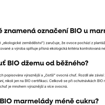
ě znamená označení BIO u ma
 „ekologické zemědělství“) zaručuje, že ovoce pochází z plantáží
ované a výroba splňuje přísná ekologická kritéria kontrolovaná n
huť BIO džemu od běžného?
ích popisována výraznější a „čistší“ ovocná chuť. Rozdíl ale závi
í, nikoli jen na BIO certifikaci. Celkově se při ochutnávkách B
 chuť je mnohem výraznější a více ovocná.
 BIO marmelády méně cukru?