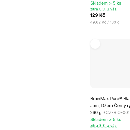
Skladem > 5 ks
0,0
zítra 8.8. u vás
z
129 Kč
5
Měrná
49,62 Kč / 100 g
hvězdiček.
cena:
Průměrné
BrainMax Pure® Bla
hodnocení
Jam, Džem Černý ry
produktu
260 g
*CZ-BIO-001 c
je
Skladem > 5 ks
0,0
zítra 8.8. u vás
z