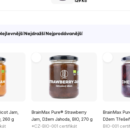
129 Kč
Nejlevnější
Nejdražší
Nejprodávanější
Průměrné
Průměrné
icot Jam,
BrainMax Pure® Strawberry
BrainMax Pur
hodnocení
hodnocení
, 260 g
Jam, Džem Jahoda, BIO, 270 g
Džem Třešeň,
produktu
produktu
kát
*CZ-BIO-001 certifikát
BIO-001 certif
je
je