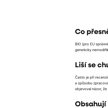
Ovládací
prvky
výpisu
Co přesn
BIO (pro EU správně
geneticky nemodifik
Liší se c
Často je při recenz
a způsobu zpracován
objevoval názor, že
Obsahují