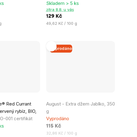
ks
Skladem > 5 ks
5,0
zítra 8.8. u vás
z
129 Kč
5
Měrná
g
49,62 Kč / 100 g
hvězdiček.
cena:
Vyprodáno
e® Red Currant
August - Extra džem Jablko, 350
rvený rybíz, BIO,
g
-001 certifikát
Vyprodáno
ks
115 Kč
Měrná
32,86 Kč / 100 g