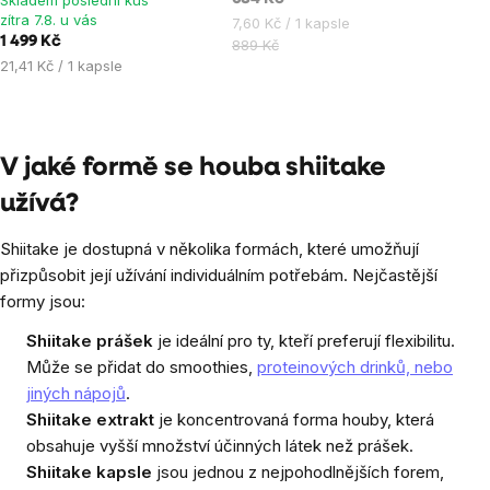
zítra 7.8. u vás
Měrná
7,60 Kč / 1 kapsle
1 499 Kč
cena:
889 Kč
Měrná
21,41 Kč / 1 kapsle
cena:
Ovládací
prvky
V jaké formě se houba shiitake
výpisu
užívá?
Shiitake je dostupná v několika formách, které umožňují
přizpůsobit její užívání individuálním potřebám. Nejčastější
formy jsou:
Shiitake prášek
je ideální pro ty, kteří preferují flexibilitu.
Může se přidat do smoothies,
proteinových drinků, nebo
jiných nápojů
.
Shiitake extrakt
je koncentrovaná forma houby, která
obsahuje vyšší množství účinných látek než prášek.
Shiitake kapsle
jsou jednou z nejpohodlnějších forem,