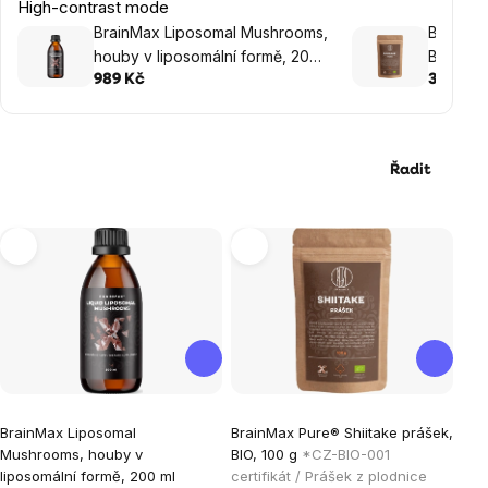
High-contrast mode
BrainMax Liposomal Mushrooms,
BrainMa
houby v liposomální formě, 200
BIO, 100
ml
989 Kč
360 Kč
Řadit
Výpis
produktů
Průměrné
BrainMax Liposomal
BrainMax Pure® Shiitake prášek,
hodnocení
Mushrooms, houby v
BIO, 100 g
*CZ-BIO-001
produktu
liposomální formě, 200 ml
certifikát / Prášek z plodnice