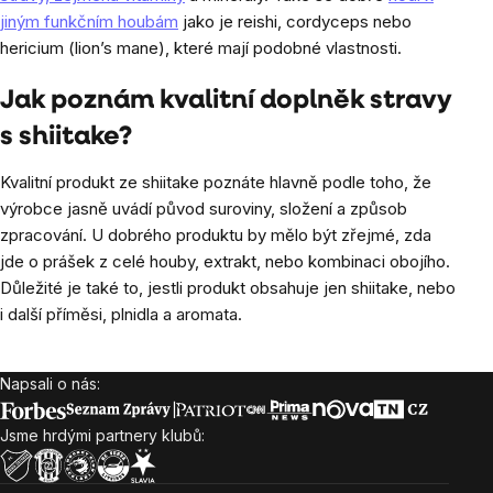
jiným funkčním houbám
jako je reishi, cordyceps nebo
hericium (lion’s mane), které mají podobné vlastnosti.
Jak poznám kvalitní doplněk stravy
s shiitake?
Kvalitní produkt ze shiitake poznáte hlavně podle toho, že
výrobce jasně uvádí původ suroviny, složení a způsob
zpracování. U dobrého produktu by mělo být zřejmé, zda
jde o prášek z celé houby, extrakt, nebo kombinaci obojího.
Důležité je také to, jestli produkt obsahuje jen shiitake, nebo
i další příměsi, plnidla a aromata.
Napsali o nás:
Zápatí
Jsme hrdými partnery klubů: