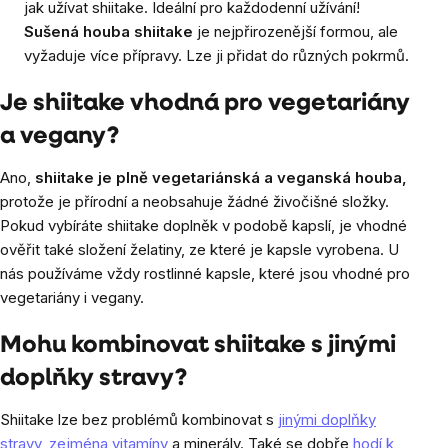
jak užívat shiitake. Ideální pro každodenní užívání!
Sušená houba shiitake
je nejpřirozenější formou, ale
vyžaduje více přípravy. Lze ji přidat do různých pokrmů.
Je shiitake vhodná pro vegetariány
a vegany?
Ano,
shiitake je plně vegetariánská a veganská houba,
protože je přírodní a neobsahuje žádné živočišné složky.
Pokud vybíráte shiitake doplněk v podobě kapslí, je vhodné
ověřit také složení želatiny, ze které je kapsle vyrobena. U
nás používáme vždy rostlinné kapsle, které jsou vhodné pro
vegetariány i vegany.
Mohu kombinovat shiitake s jinými
doplňky stravy?
Shiitake lze bez problémů kombinovat s
jinými doplňky
stravy, zejména vitamíny
a minerály. Také se dobře
hodí k