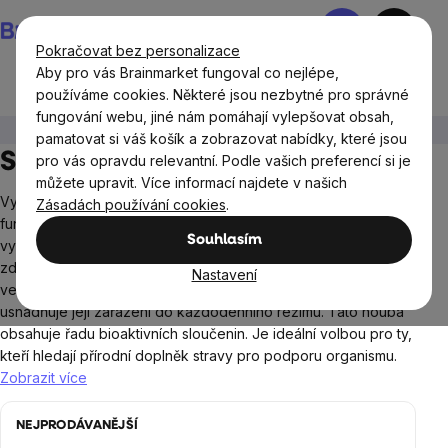
Přejít
Nákupní
na
košík
Pokračovat bez personalizace
obsah
Aby pro vás Brainmarket fungoval co nejlépe,
používáme cookies. Některé jsou nezbytné pro správné
fungování webu, jiné nám pomáhají vylepšovat obsah,
Doplňky stravy a výživa
Houby
Shiitake
pamatovat si váš košík a zobrazovat nabídky, které jsou
Shiitake
pro vás opravdu relevantní. Podle vašich preferencí si je
můžete upravit. Více informací najdete v našich
Vychutnejte si jednu z nejznámějších a nejvíce využívaných
Zásadách používání cookies
.
funkčních hub na světě. Shiitake je ceněná nejen pro své
Souhlasím
vynikající chuťové vlastnosti, ale i pro své přínosy v oblasti
zdravého životního stylu. V doplňcích stravy se shiitake užívá
Nastavení
ve formě prášku, extraktu, kapslí nebo sušené houby, což
usnadňuje její zařazení do každodenního režimu. Tato houba
obsahuje řadu bioaktivních sloučenin. Je ideální volbou pro ty,
kteří hledají přírodní doplněk stravy pro podporu organismu.
Zobrazit více
NEJPRODÁVANĚJŠÍ