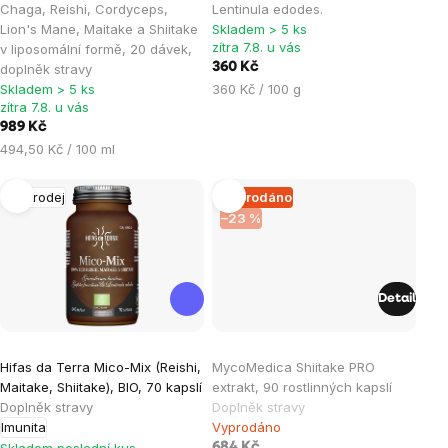
je
Chaga, Reishi, Cordyceps,
Lentinula edodes.
Lion's Mane, Maitake a Shiitake
Skladem > 5 ks
5,0
zítra 7.8. u vás
v liposomální formě, 20 dávek,
z
360 Kč
doplněk stravy
5
Měrná
Skladem > 5 ks
360 Kč / 100 g
hvězdiček.
zítra 7.8. u vás
cena:
989 Kč
Měrná
494,50 Kč / 100 ml
cena:
Výprodej
Vyprodáno
–23 %
Detail
Hifas da Terra Mico-Mix (Reishi,
MycoMedica Shiitake PRO
Maitake, Shiitake), BIO, 70 kapslí
extrakt, 90 rostlinných kapslí
Doplněk stravy
Doplněk stravy
Imunita
Vyprodáno
Skladem poslední kus
684 Kč