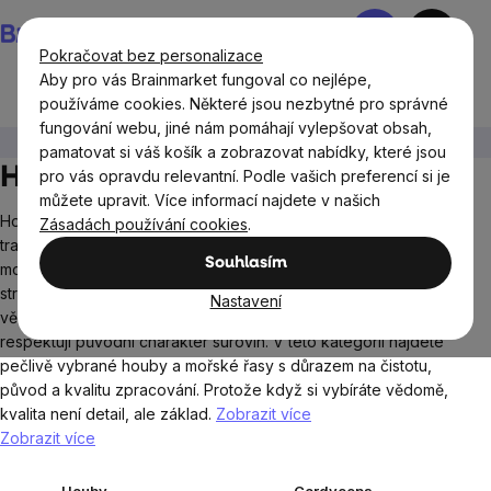
Přejít
Nákupní
na
košík
Pokračovat bez personalizace
obsah
Aby pro vás Brainmarket fungoval co nejlépe,
používáme cookies. Některé jsou nezbytné pro správné
fungování webu, jiné nám pomáhají vylepšovat obsah,
Potraviny
Houby a řasy
pamatovat si váš košík a zobrazovat nabídky, které jsou
Houby a řasy BrainMax
pro vás opravdu relevantní. Podle vašich preferencí si je
můžete upravit. Více informací najdete v našich
Houby a mořské řasy patří mezi potraviny, které mají hlubokou
Zásadách používání cookies
.
tradici napříč kulturami. Dnes ale znovu získávají své místo v
Souhlasím
moderním životním stylu. Sportovci, minimalisti, milovníci funkční
stravy i biohackeři je zařazují do svého jídelníčku jako součást
Nastavení
vědomého přístupu k výživě. Jsou přirozené, komplexní a
respektují původní charakter surovin. V této kategorii najdete
pečlivě vybrané houby a mořské řasy s důrazem na čistotu,
původ a kvalitu zpracování. Protože když si vybíráte vědomě,
kvalita není detail, ale základ.
Zobrazit více
Zobrazit více