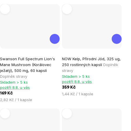
cena:
Průměrné
Průměrné
Swanson Full Spectrum Lion's
NOW Kelp, Přírodní Jód, 325 ug,
hodnocení
hodnocení
Mane Mushroom (Korálovec
250 rostlinných kapslí
Doplněk
produktu
produktu
ježatý), 500 mg, 60 kapslí
stravy
je
je
Doplněk stravy
Skladem > 5 ks
pozítří 8.8. u vás
Skladem > 5 ks
5,0
4,3
pozítří 8.8. u vás
359 Kč
z
z
169 Kč
Měrná
1,44 Kč / 1 kapsle
5
5
Měrná
cena:
2,82 Kč / 1 kapsle
hvězdiček.
hvězdiček.
cena: