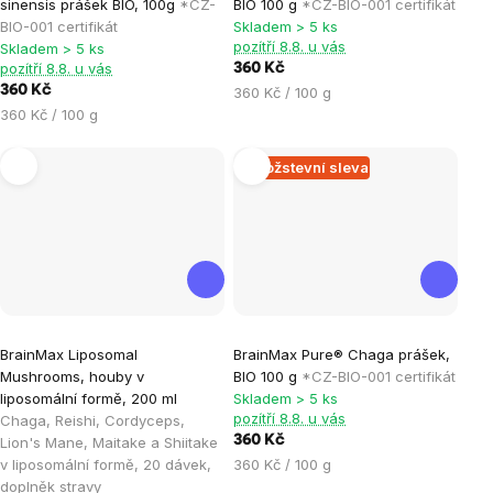
sinensis prášek BIO, 100g
*CZ-
BIO 100 g
*CZ-BIO-001 certifikát
produktu
produktu
BIO-001 certifikát
Skladem > 5 ks
je
je
pozítří 8.8. u vás
Skladem > 5 ks
pozítří 8.8. u vás
360 Kč
5,0
5,0
360 Kč
Měrná
360 Kč / 100 g
z
z
Měrná
cena:
360 Kč / 100 g
5
5
cena:
hvězdiček.
hvězdiček.
Množstevní sleva
Průměrné
BrainMax Liposomal
BrainMax Pure® Chaga prášek,
hodnocení
Mushrooms, houby v
BIO 100 g
*CZ-BIO-001 certifikát
produktu
liposomální formě, 200 ml
Skladem > 5 ks
je
pozítří 8.8. u vás
Chaga, Reishi, Cordyceps,
360 Kč
Lion's Mane, Maitake a Shiitake
5,0
Měrná
v liposomální formě, 20 dávek,
360 Kč / 100 g
z
cena:
doplněk stravy