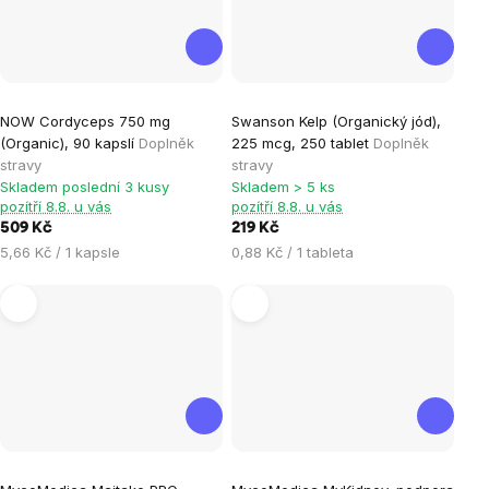
NOW Cordyceps 750 mg
Swanson Kelp (Organický jód),
(Organic), 90 kapslí
Doplněk
225 mcg, 250 tablet
Doplněk
stravy
stravy
Skladem poslední 3 kusy
Skladem > 5 ks
pozítří 8.8. u vás
pozítří 8.8. u vás
509 Kč
219 Kč
Měrná
Měrná
5,66 Kč / 1 kapsle
0,88 Kč / 1 tableta
cena:
cena: