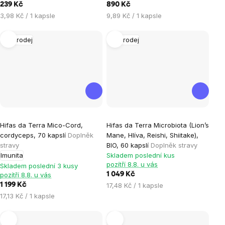
239 Kč
890 Kč
Měrná
Měrná
3,98 Kč / 1 kapsle
9,89 Kč / 1 kapsle
cena:
cena:
Výprodej
Výprodej
Hifas da Terra Mico-Cord,
Hifas da Terra Microbiota (Lion’s
cordyceps, 70 kapslí
Doplněk
Mane, Hlíva, Reishi, Shiitake),
stravy
BIO, 60 kapslí
Doplněk stravy
Imunita
Skladem poslední kus
pozítří 8.8. u vás
Skladem poslední 3 kusy
pozítří 8.8. u vás
1 049 Kč
Měrná
1 199 Kč
17,48 Kč / 1 kapsle
cena:
Měrná
17,13 Kč / 1 kapsle
cena: