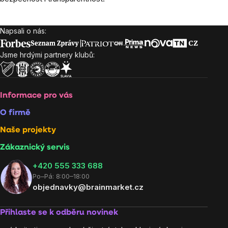
Napsali o nás:
Zápatí
Jsme hrdými partnery klubů:
Informace pro vás
O firmě
Naše projekty
Zákaznický servis
‭+420 555 333 688
Po–Pá: 8:00–18:00
objednavky@brainmarket.cz
Přihlaste se k odběru novinek