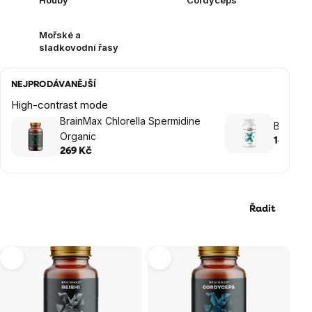
Houby
Cordyceps
Mořské a
sladkovodní řasy
NEJPRODÁVANĚJŠÍ
High-contrast mode
BrainMax Chlorella Spermidine
BrainMax
Organic
149 Kč
269 Kč
Řadit
Výpis
produktů