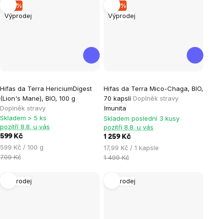
–15 %
–16 %
Výprodej
Výprodej
Hifas da Terra HericiumDigest
Hifas da Terra Mico-Chaga, BIO,
(Lion's Mane), BIO, 100 g
70 kapslí
Doplněk stravy
Doplněk stravy
Imunita
Skladem > 5 ks
Skladem poslední 3 kusy
pozítří 8.8. u vás
pozítří 8.8. u vás
599 Kč
1 259 Kč
Měrná
599 Kč / 100 g
Měrná
17,99 Kč / 1 kapsle
cena:
709 Kč
cena:
1 499 Kč
Výprodej
Výprodej