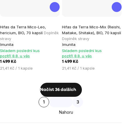
Hifas da Terra Mico-Leo,
Hifas da Terra Mico-Mix (Reishi,
hericium, BIO, 70 kapslí
Doplněk
Maitake, Shiitake), BIO, 70 kapslí
stravy
Doplněk stravy
Imunita
Imunita
Skladem poslední kus
Skladem poslední kus
pozítří 8.8. u vás
pozítří 8.8. u vás
1 499 Kč
1 499 Kč
Měrná
Měrná
21,41 Kč / 1 kapsle
21,41 Kč / 1 kapsle
cena:
cena:
Ovládací
Načíst 36 dalších
prvky
Stránkování
1
3
výpisu
Nahoru