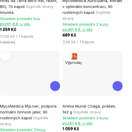
Hifas da Terra Mico-Rei, reishi,
MycoMedica Auricularia, extrakt
hodnocení
BIO, 70 kapslí
Doplněk stravy
v optimální koncentraci, 90
produktu
Imunita
rostlinných kapslí
Doplněk
je
stravy
Skladem poslední kus
pozítří 8.8. u vás
Skladem poslední 2 kusy
5,0
pozítří 8.8. u vás
1 259 Kč
z
689 Kč
Měrná
17,99 Kč / 1 kapsle
5
Měrná
cena:
7,66 Kč / 1 kapsle
1 499 Kč
hvězdiček.
cena:
–24 %
Výprodej
Průměrné
MycoMedica MyLiver, podpora
Anima Mundi Chaga, prášek,
hodnocení
normální činnosti jater, 90
142 g
Doplněk stravy
produktu
rostlinných kapslí
Doplněk
Skladem poslední 3 kusy
je
pozítří 8.8. u vás
stravy
1 059 Kč
Skladem poslední 3 kusy
5,0