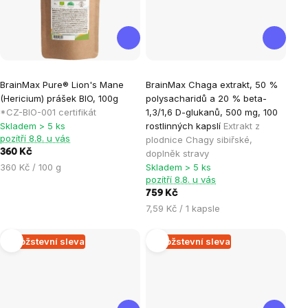
Průměrné
Průměrné
BrainMax Pure® Lion's Mane
BrainMax Chaga extrakt, 50 %
hodnocení
hodnocení
(Hericium) prášek BIO, 100g
polysacharidů a 20 % beta-
produktu
produktu
*CZ-BIO-001 certifikát
1,3/1,6 D-glukanů, 500 mg, 100
je
je
Skladem > 5 ks
rostlinných kapslí
Extrakt z
pozítří 8.8. u vás
plodnice Chagy sibiřské,
5,0
5,0
360 Kč
doplněk stravy
z
z
Měrná
360 Kč / 100 g
Skladem > 5 ks
5
5
pozítří 8.8. u vás
cena:
hvězdiček.
hvězdiček.
759 Kč
Měrná
7,59 Kč / 1 kapsle
cena:
Množstevní sleva
Množstevní sleva