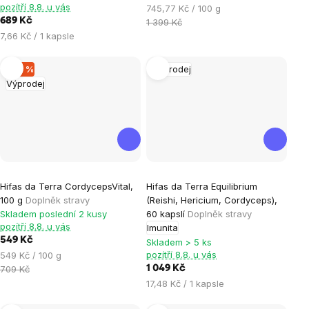
pozítří 8.8. u vás
Měrná
745,77 Kč / 100 g
z
689 Kč
cena:
1 399 Kč
5
Měrná
7,66 Kč / 1 kapsle
hvězdiček.
cena:
–22 %
Výprodej
Výprodej
Hifas da Terra CordycepsVital,
Hifas da Terra Equilibrium
100 g
Doplněk stravy
(Reishi, Hericium, Cordyceps),
Skladem poslední 2 kusy
60 kapslí
Doplněk stravy
pozítří 8.8. u vás
Imunita
549 Kč
Skladem > 5 ks
Měrná
pozítří 8.8. u vás
549 Kč / 100 g
cena:
709 Kč
1 049 Kč
Měrná
17,48 Kč / 1 kapsle
cena: