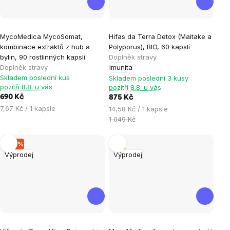
Průměrné
MycoMedica MycoSomat,
Hifas da Terra Detox (Maitake a
hodnocení
kombinace extraktů z hub a
Polyporus), BIO, 60 kapslí
produktu
bylin, 90 rostlinných kapslí
Doplněk stravy
je
Doplněk stravy
Imunita
Skladem poslední kus
5,0
Skladem poslední 3 kusy
pozítří 8.8. u vás
pozítří 8.8. u vás
z
690 Kč
875 Kč
5
Měrná
7,67 Kč / 1 kapsle
Měrná
14,58 Kč / 1 kapsle
hvězdiček.
cena:
cena:
1 049 Kč
–16 %
Tip
Výprodej
Výprodej
Průměrné