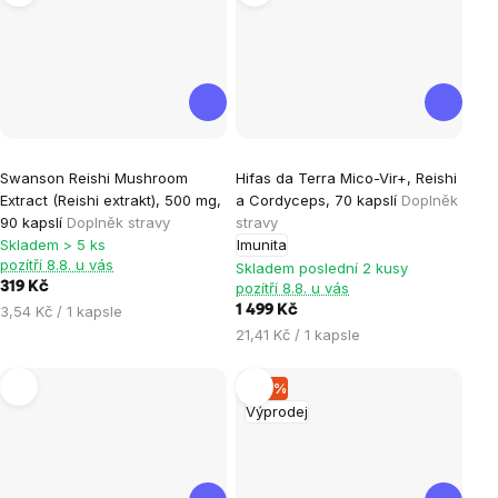
Swanson Reishi Mushroom
Hifas da Terra Mico-Vir+, Reishi
Extract (Reishi extrakt), 500 mg,
a Cordyceps, 70 kapslí
Doplněk
90 kapslí
Doplněk stravy
stravy
Skladem > 5 ks
Imunita
pozítří 8.8. u vás
Skladem poslední 2 kusy
319 Kč
pozítří 8.8. u vás
Měrná
3,54 Kč / 1 kapsle
1 499 Kč
cena:
Měrná
21,41 Kč / 1 kapsle
cena:
–16 %
Výprodej