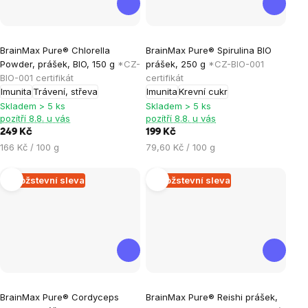
Průměrné
Průměrné
BrainMax Pure® Chlorella
BrainMax Pure® Spirulina BIO
hodnocení
hodnocení
Powder, prášek, BIO, 150 g
*CZ-
prášek, 250 g
*CZ-BIO-001
produktu
produktu
BIO-001 certifikát
certifikát
je
je
Imunita
Trávení, střeva
Imunita
Krevní cukr
5,0
5,0
Skladem > 5 ks
Skladem > 5 ks
pozítří 8.8. u vás
pozítří 8.8. u vás
z
z
249 Kč
199 Kč
5
5
Měrná
Měrná
166 Kč / 100 g
79,60 Kč / 100 g
hvězdiček.
hvězdiček.
cena:
cena:
Množstevní sleva
Množstevní sleva
Průměrné
Průměrné
BrainMax Pure® Cordyceps
BrainMax Pure® Reishi prášek,
hodnocení
hodnocení