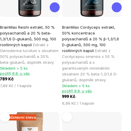
Průměrné
Průměrné
BrainMax Reishi extrakt, 50 %
BrainMax Cordyceps extrakt,
hodnocení
hodnocení
polysacharidů a 20 % beta-
50% koncentrace
produktu
produktu
1,3/1,6 D-glukanů, 500 mg, 100
polysacharidů a 20 % β-1,3/1,6
je
je
rostlinných kapslí
Extrakt z
D-glukanů, 500 mg, 100
Genoderma lucidum s obsahem
rostlinných kapslí
Extrakt z
5,0
5,0
50% polysacharidů a 20%
Cordycepsu sinensis s 50 %
z
z
beta-glukanů, doplněk stravy
polysacharidů a s
5
5
Skladem > 5 ks
garantovaným minimálním
hvězdiček.
hvězdiček.
pozítří 8.8. u vás
obsahem 20 % beta-1,3/1,6 D-
789 Kč
glukanů, doplněk stravy
Měrná
7,89 Kč / 1 kapsle
Skladem > 5 ks
pozítří 8.8. u vás
cena:
999 Kč
Měrná
9,99 Kč / 1 kapsle
cena:
Množstevní sleva