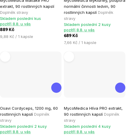
MycoMedica Maitake PRO
MycoMedica MyKidney, podpora
extrakt, 90 rostlinných kapslí
normální činnosti ledvin, 90
Doplněk stravy
rostlinných kapslí
Doplněk
Skladem poslední kus
stravy
pozítří 8.8. u vás
Skladem poslední 2 kusy
pozítří 8.8. u vás
889 Kč
Měrná
689 Kč
9,88 Kč / 1 kapsle
cena:
Měrná
7,66 Kč / 1 kapsle
cena:
Osavi Cordyceps, 1200 mg, 60
MycoMedica Hlíva PRO extrakt,
rostlinných kapslí
Doplněk
90 rostlinných kapslí
Doplněk
stravy
stravy
Skladem poslední 2 kusy
Skladem poslední 4 kusy
pozítří 8.8. u vás
pozítří 8.8. u vás