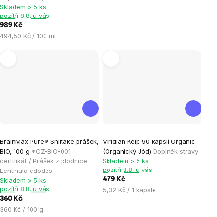
5
Skladem > 5 ks
hvězdiček.
pozítří 8.8. u vás
989 Kč
Měrná
494,50 Kč / 100 ml
cena:
Průměrné
Průměrné
BrainMax Pure® Shiitake prášek,
Viridian Kelp 90 kapslí Organic
hodnocení
hodnocení
BIO, 100 g
*CZ-BIO-001
(Organický Jód)
Doplněk stravy
produktu
produktu
certifikát / Prášek z plodnice
Skladem > 5 ks
je
je
pozítří 8.8. u vás
Lentinula edodes.
479 Kč
Skladem > 5 ks
5,0
5,0
pozítří 8.8. u vás
Měrná
5,32 Kč / 1 kapsle
z
z
360 Kč
cena:
5
5
Měrná
360 Kč / 100 g
hvězdiček.
hvězdiček.