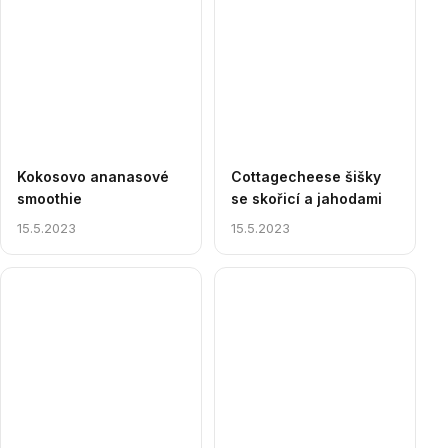
Kokosovo ananasové
Cottagecheese šišky
smoothie
se skořicí a jahodami
15.5.2023
15.5.2023