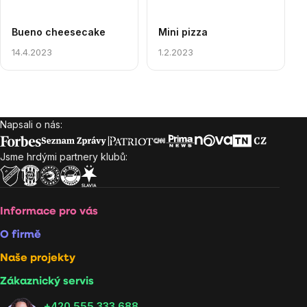
Bueno cheesecake
Mini pizza
14.4.2023
1.2.2023
Ovládací
prvky
Napsali o nás:
Zápatí
výpisu
Jsme hrdými partnery klubů:
Informace pro vás
O firmě
Naše projekty
Zákaznický servis
‭+420 555 333 688