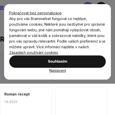
Přejít
Nákupní
na
košík
Pokračovat bez personalizace
obsah
Aby pro vás Brainmarket fungoval co nejlépe,
používáme cookies. Některé jsou nezbytné pro správné
fungování webu, jiné nám pomáhají vylepšovat obsah,
Recepty
pamatovat si váš košík a zobrazovat nabídky, které jsou
Recepty
pro vás opravdu relevantní. Podle vašich preferencí si je
můžete upravit. Více informací najdete v našich
Zásadách používání cookies
.
Snídaně
Nápoje
Saláty
Rychlá jídla
Souhlasím
Polévky
Obědy a večeře
Vegetariánské recepty
Nastavení
Sladké recepty
Výpis
Roman recept
článků
1.6.2025