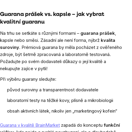
Ovládací
prvky
Guarana prášek vs. kapsle – jak vybrat
kvalitní guaranu
výpisu
Na trhu se setkáte s různými formami –
guarana prášek
,
kapsle nebo směsi. Zásadní ale není forma, nýbrž
kvalita
suroviny
. Prémiová guarana by měla pocházet z ověřeného
zdroje, být šetrně zpracovaná a laboratorně testovaná.
Požadujte po svém dodavateli důkazy o její kvalitě a
nekupujte zajíce v pytli!
Při výběru guarany sledujte:
původ suroviny a transparentnost dodavatele
laboratorní testy na těžké kovy, plísně a mikrobiologii
obsah aktivních látek, nikoliv jen „marketingový kofein“
Guarana v kvalitě BrainMarket
zapadá do konceptu
funkční