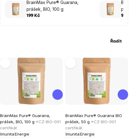
BrainMax Pure® Guarana,
BrainMa
prášek, BIO, 100 g
prášek,
199 Kč
99 Kč
Řadit
Výpis
produktů
Průměrné
Průměrné
BrainMax Pure® Guarana,
BrainMax Pure® Guarana BIO
hodnocení
hodnocení
prášek, BIO, 100 g
*CZ-BIO-001
prášek, 50 g
*CZ-BIO-001
produktu
produktu
certifikát
certifikát
je
je
Imunita
Energie
Imunita
Energie