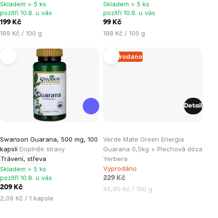
5,0
5,0
Skladem > 5 ks
Skladem > 5 ks
pozítří 10.8. u vás
pozítří 10.8. u vás
z
z
199 Kč
99 Kč
5
5
Měrná
Měrná
199 Kč / 100 g
198 Kč / 100 g
hvězdiček.
hvězdiček.
cena:
cena:
Vyprodáno
Detail
Průměrné
Průměrné
Swanson Guarana, 500 mg, 100
Verde Mate Green Energia
hodnocení
hodnocení
kapslí
Doplněk stravy
Guarana 0,5kg + Plechová dóza
produktu
produktu
Trávení, střeva
Yerbera
je
je
Vyprodáno
Skladem > 5 ks
pozítří 10.8. u vás
4,7
5,0
229 Kč
209 Kč
Měrná
45,80 Kč / 100 g
z
z
Měrná
2,09 Kč / 1 kapsle
cena:
5
5
cena:
hvězdiček.
hvězdiček.