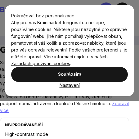
Přejít
Nákupní
na
košík
Pokračovat bez personalizace
obsah
Aby pro vás Brainmarket fungoval co nejlépe,
používáme cookies. Některé jsou nezbytné pro správné
fungování webu, jiné nám pomáhají vylepšovat obsah,
Potraviny
Superpotraviny
Guarana
pamatovat si váš košík a zobrazovat nabídky, které jsou
Guarana BrainMax
pro vás opravdu relevantní. Podle vašich preferencí si je
můžete upravit. Více informací najdete v našich
Silnější než káva, jemnější k nervovému systému. To je
Zásadách používání cookies
.
Guarana! Guaranu můžeme považovat za přirozený zdroj
Souhlasím
kofeinu, který se uvolňuje postupně, tedy bez prudkých
výkyvů energie. Chcete zůstat mentálně svěží a podpořit svou
Nastavení
fyzickou i psychickou vitalitu? Guarana je ideální volbou. A
třešnička na dortu? Guaranu využijí i ti z vás, kteří chtějí
podpořit normální trávení a kontrolu tělesné hmotnosti.
Zobrazit
více
NEJPRODÁVANĚJŠÍ
High-contrast mode