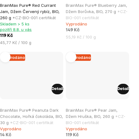
Průměrné
Průměrné
BrainMax Pure® Red Currant
BrainMax Pure® Blueberry Jam,
hodnocení
hodnocení
Jam, Džem Červený rybíz, BIO,
Džem Borůvka, BIO, 270 g
*CZ-
produktu
produktu
260 g
*CZ-BIO-001 certifikát
BIO-001 certifikát
je
je
Skladem > 5 ks
Vyprodáno
pozítří 8.8. u vás
0,0
5,0
149 Kč
119 Kč
Měrná
55,19 Kč / 100 g
z
z
Měrná
45,77 Kč / 100 g
cena:
5
5
cena:
hvězdiček.
hvězdiček.
Vyprodáno
Vyprodáno
Detail
Detail
Průměrné
Průměrné
BrainMax Pure® Peanuta Dark
BrainMax Pure® Pear Jam,
hodnocení
hodnocení
Chocolate, Hořká čokoláda, BIO,
Džem Hruška, BIO, 260 g
*CZ-
produktu
produktu
30 g
*CZ-BIO-001 certifikát
BIO-001 certifikát
je
je
Vyprodáno
Vyprodáno
0,0
5,0
14 Kč
119 Kč