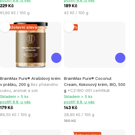
4,6
4,8
229 Kč
189 Kč
z
z
Měrná
Měrná
91,60 Kč / 100 g
42 Kč / 100 g
5
5
cena:
cena:
hvězdiček.
hvězdiček.
Množstevní sleva
–15 %
Průměrné
Průměrné
BrainMax Pure® Arašídový krém
BrainMax Pure® Coconut
hodnocení
hodnocení
v prášku, 200 g
Bez přidaného
Cream, Kokosový krém, BIO, 500
produktu
produktu
cukru, aromat a soli
g
*CZ-BIO-001 certifikát
je
je
Skladem > 5 ks
Skladem > 5 ks
pozítří 8.8. u vás
pozítří 8.8. u vás
5,0
5,0
179 Kč
143 Kč
z
z
Měrná
Měrná
89,50 Kč / 100 g
28,60 Kč / 100 g
5
5
cena:
cena:
169 Kč
hvězdiček.
hvězdiček.
Množstevní sleva