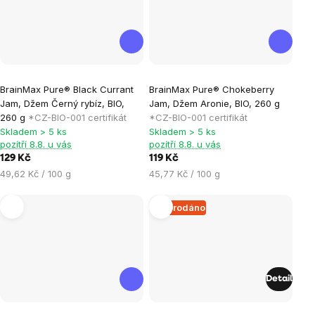
Průměrné
Průměrné
BrainMax Pure® Black Currant
BrainMax Pure® Chokeberry
hodnocení
hodnocení
Jam, Džem Černý rybíz, BIO,
Jam, Džem Aronie, BIO, 260 g
produktu
produktu
260 g
*CZ-BIO-001 certifikát
*CZ-BIO-001 certifikát
je
je
Skladem > 5 ks
Skladem > 5 ks
pozítří 8.8. u vás
pozítří 8.8. u vás
0,0
0,0
129 Kč
119 Kč
z
z
Měrná
Měrná
49,62 Kč / 100 g
45,77 Kč / 100 g
5
5
cena:
cena:
hvězdiček.
hvězdiček.
Vyprodáno
Detail