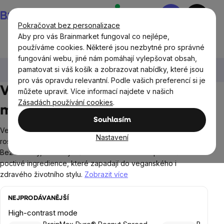
Přejít
Nákupní
na
košík
Pokračovat bez personalizace
obsah
Aby pro vás Brainmarket fungoval co nejlépe,
používáme cookies. Některé jsou nezbytné pro správné
fungování webu, jiné nám pomáhají vylepšovat obsah,
Potraviny
Potraviny pro vegany
Vegan krémy, džemy
pamatovat si váš košík a zobrazovat nabídky, které jsou
a marmelády
pro vás opravdu relevantní. Podle vašich preferencí si je
Vegan krémy, džemy a
můžete upravit. Více informací najdete v našich
Zásadách používání cookies
.
marmelády
Souhlasím
Vegan marmelády, džemy a krémy jsou o čisté chuti ovoce,
Nastavení
rostlinných surovinách a složení, za které se nemusíte stydět.
Bez želatiny, bez zbytečné chemie a bez kompromisů. Jen
poctivé ingredience, které zapadají do veganského i
zdravého životního stylu.
Zobrazit více
NEJPRODÁVANĚJŠÍ
High-contrast mode