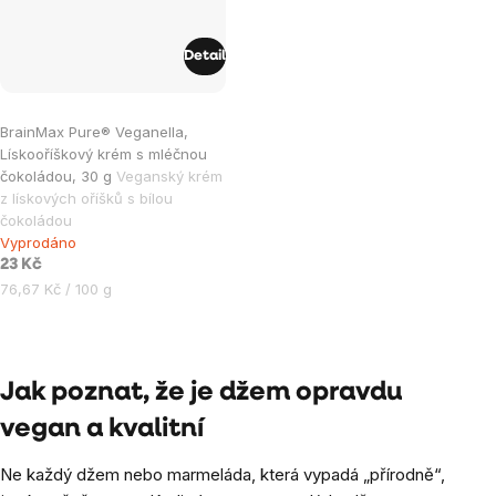
Detail
BrainMax Pure® Veganella,
Lískooříškový krém s mléčnou
čokoládou, 30 g
Veganský krém
z lískových oříšků s bílou
čokoládou
Vyprodáno
23 Kč
Měrná
76,67 Kč / 100 g
cena:
Ovládací
prvky
Jak poznat, že je džem opravdu
výpisu
vegan a kvalitní
Ne každý džem nebo marmeláda, která vypadá „přírodně“,