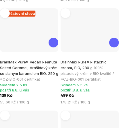
5
5
cena:
cena:
hvězdiček.
hvězdiček.
Množstevní sleva
Průměrné
Průměrné
BrainMax Pure® Vegan Peanuta
BrainMax Pure® Pistachio
hodnocení
hodnocení
Salted Caramel, Arašídový krém
cream, BIO, 280 g
100%
produktu
produktu
se slaným karamelem BIO, 250 g
pistáciový krém v BIO kvalitě /
je
je
*CZ-BIO-001 certifikát
*CZ-BIO-001 certifikát
Skladem > 5 ks
Skladem > 5 ks
0,0
5,0
pozítří 8.8. u vás
pozítří 8.8. u vás
z
z
139 Kč
499 Kč
5
5
Měrná
Měrná
55,60 Kč / 100 g
178,21 Kč / 100 g
hvězdiček.
hvězdiček.
cena:
cena: