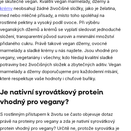
je skutečně vegan. Kvalitní vegan marmelády, džemy a
krémy
neobsahují žádné živočišné složky, jako je želatina,
med nebo mléčné přísady, a místo toho spoléhají na
rostlinné pektiny a vysoký podíl ovoce. Při výběru
veganských džemů a krémů se vyplatí sledovat jednoduché
složení, transparentní původ surovin a minimální množství
přidaného cukru. Právě takové vegan džemy, ovocné
marmelády a sladké krémy u nás najdete. Jsou vhodné pro
vegany, vegetariány i všechny, kdo hledají kvalitní sladké
potraviny bez živočišných složek a zbytečných aditiv. Vegan
marmelády a džemy doporučujeme pro každodenní mlsání,
které respektuje vaše hodnoty i chuťové buňky.
Je nativní syrovátkový protein
vhodný pro vegany?
S rostlinným přístupem k životu se často objevuje dotaz
právě na proteiny pro vegany a zda je nativní syrovátkový
protein vhodný pro vegany? Určitě ne, protože syrovátka je