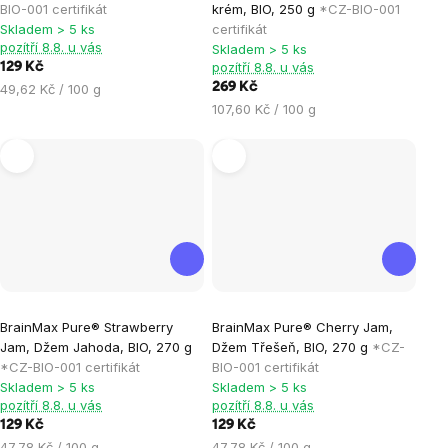
produktu
produktu
BIO-001 certifikát
krém, BIO, 250 g
*CZ-BIO-001
je
je
Skladem > 5 ks
certifikát
pozítří 8.8. u vás
Skladem > 5 ks
0,0
3,7
pozítří 8.8. u vás
129 Kč
z
z
Měrná
269 Kč
49,62 Kč / 100 g
5
5
cena:
Měrná
107,60 Kč / 100 g
hvězdiček.
hvězdiček.
cena:
Průměrné
Průměrné
BrainMax Pure® Strawberry
BrainMax Pure® Cherry Jam,
hodnocení
hodnocení
Jam, Džem Jahoda, BIO, 270 g
Džem Třešeň, BIO, 270 g
*CZ-
produktu
produktu
*CZ-BIO-001 certifikát
BIO-001 certifikát
je
je
Skladem > 5 ks
Skladem > 5 ks
pozítří 8.8. u vás
pozítří 8.8. u vás
0,0
0,0
129 Kč
129 Kč
z
z
Měrná
Měrná
47,78 Kč / 100 g
47,78 Kč / 100 g