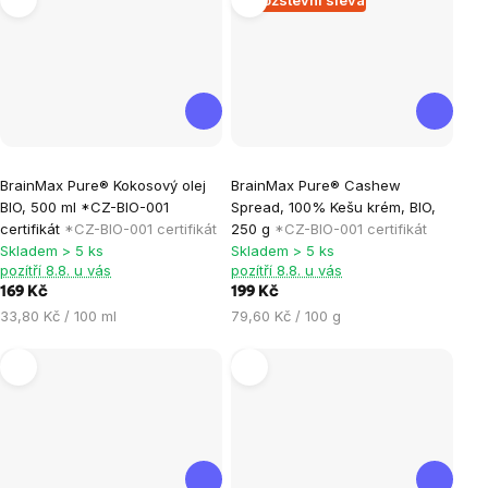
Průměrné
Průměrné
BrainMax Pure® Kokosový olej
BrainMax Pure® Cashew
hodnocení
hodnocení
BIO, 500 ml *CZ-BIO-001
Spread, 100% Kešu krém, BIO,
produktu
produktu
certifikát
*CZ-BIO-001 certifikát
250 g
*CZ-BIO-001 certifikát
je
je
Skladem > 5 ks
Skladem > 5 ks
pozítří 8.8. u vás
pozítří 8.8. u vás
5,0
0,0
169 Kč
199 Kč
z
z
Měrná
Měrná
33,80 Kč / 100 ml
79,60 Kč / 100 g
5
5
cena:
cena:
hvězdiček.
hvězdiček.