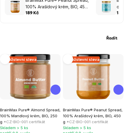
BrainMax Pure® Peanut Spread,
BrainMa
100% Arašídový krém, BIO, 450
olej, BI
g
189 Kč
139 Kč
Řadit
Výpis
Množstevní sleva
Množstevní sleva
produktů
Průměrné
Průměrné
BrainMax Pure® Almond Spread,
BrainMax Pure® Peanut Spread,
hodnocení
hodnocení
100% Mandlový krém, BIO, 250
100% Arašídový krém, BIO, 450
produktu
produktu
g
*CZ-BIO-001 certifikát
g
*CZ-BIO-001 certifikát
je
je
Skladem > 5 ks
Skladem > 5 ks
pozítří 8.8. u vás
pozítří 8.8. u vás