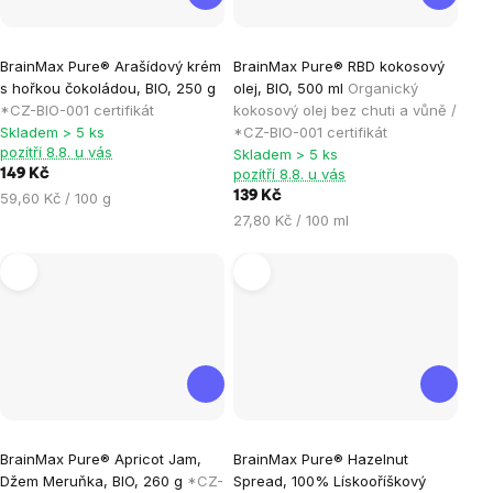
Průměrné
BrainMax Pure® Arašídový krém
BrainMax Pure® RBD kokosový
hodnocení
s hořkou čokoládou, BIO, 250 g
olej, BIO, 500 ml
Organický
produktu
*CZ-BIO-001 certifikát
kokosový olej bez chuti a vůně /
je
Skladem > 5 ks
*CZ-BIO-001 certifikát
pozítří 8.8. u vás
Skladem > 5 ks
5,0
pozítří 8.8. u vás
149 Kč
z
Měrná
139 Kč
59,60 Kč / 100 g
5
cena:
Měrná
27,80 Kč / 100 ml
hvězdiček.
cena:
Průměrné
Průměrné
BrainMax Pure® Apricot Jam,
BrainMax Pure® Hazelnut
hodnocení
hodnocení
Džem Meruňka, BIO, 260 g
*CZ-
Spread, 100% Lískooříškový