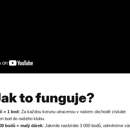
Jak to funguje?
č = 1 bod:
Za každou korunu utracenou v našem obchodě získáte
en bod do našeho klubu.
00 bodů = malý dárek:
Jakmile nasbíráte 3 000 bodů, odměníme vá