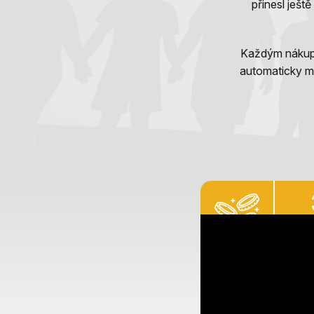
přinesl ješt
Každým nákupem
automaticky mě