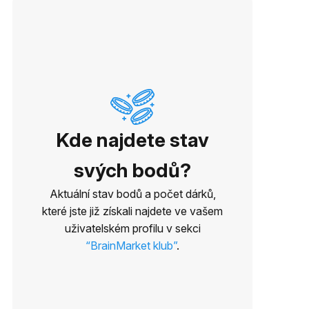
Kde najdete stav
svých bodů?
Aktuální stav bodů a počet dárků,
které jste již získali najdete ve vašem
uživatelském profilu v sekci
299 Kč
499 Kč
399 
“BrainMarket klub”
.
BrainMax Ajurvédské brýle
BrainMax Fisetin 100 mg,
Brain
A3
60 rostlinných kapslí
Caps,
★★★★★
★★