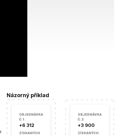
Názorný příklad
OBJEDNÁVKA
OBJEDNÁVKA
Č. 1
Č. 2
+6 312
+3 900
s
ZÍSKANÝCH
ZÍSKANÝCH