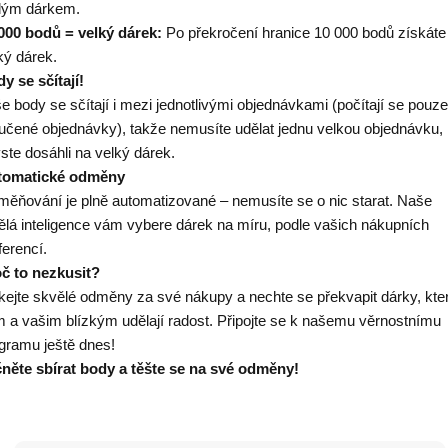
lým dárkem.
000 bodů = velký dárek:
Po překročení hranice 10 000 bodů získáte
ký dárek.
y se sčítají!
e body se sčítají i mezi jednotlivými objednávkami (počítají se pouze
učené objednávky), takže nemusíte udělat jednu velkou objednávku,
ste dosáhli na velký dárek.
tomatické odměny
ěňování je plně automatizované – nemusíte se o nic starat. Naše
lá inteligence vám vybere dárek na míru, podle vašich nákupních
ferencí.
č to nezkusit?
kejte skvělé odměny za své nákupy a nechte se překvapit dárky, kte
 a vašim blízkým udělají radost. Připojte se k našemu věrnostnímu
gramu ještě dnes!
něte sbírat body a těšte se na své odměny!