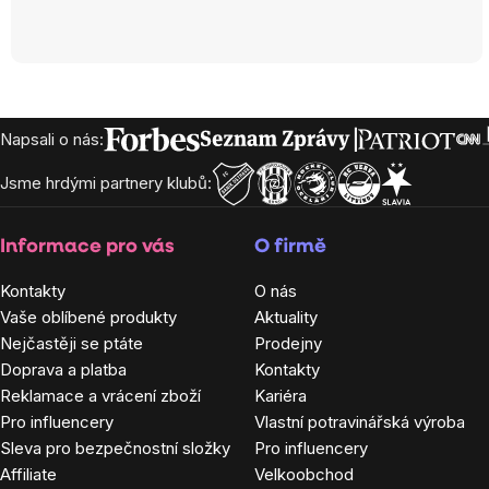
Zápatí
Napsali o nás:
Jsme hrdými partnery klubů:
Informace pro vás
O firmě
Kontakty
O nás
Vaše oblíbené produkty
Aktuality
Nejčastěji se ptáte
Prodejny
Doprava a platba
Kontakty
Reklamace a vrácení zboží
Kariéra
Pro influencery
Vlastní potravinářská výroba
Sleva pro bezpečnostní složky
Pro influencery
Affiliate
Velkoobchod