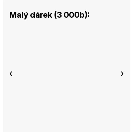
Malý dárek (3 000b):
❮
❯