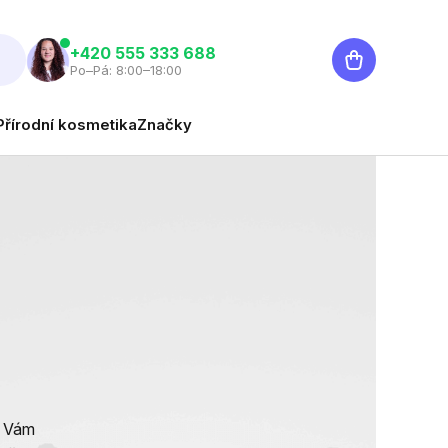
Nákupní
‭+420 555 333 688
Po–Pá: 8:00–18:00
košík
Přírodní kosmetika
Značky
y Vám