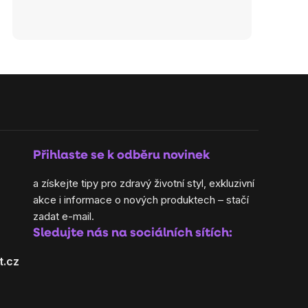
Přihlaste se k odběru novinek
a získejte tipy pro zdravý životní styl, exkluzivní
akce i informace o nových produktech – stačí
zadat e-mail.
Sledujte nás na sociálních sítích:
t.cz