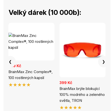
Velký dárek (10 000b):
❮
❯
389 Kč
BrainMax Zinc Complex®,
100 rostlinných kapslí
399 Kč
★★★★★
BrainMax brýle blokující
100% modrého a zeleného
světla, TRON
★★★★★