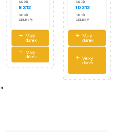
BODŮ
BODŮ
6 312
10 212
BODŮ
BODŮ
CELKEM
CELKEM
+
+
Malý
Malý
dárek
dárek
+
Malý
+
dárek
Velký
dárek
ré