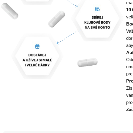
ma
10 
vel
Bod
Vaš
dor
aby
Au
Odm
umě
pre
Pro
Zís
vám
pro
Zač