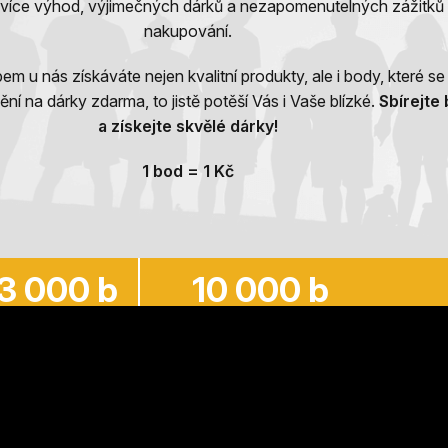
ě více výhod, výjimečných dárků a nezapomenutelných zážitků 
nakupování.
 u nás získáváte nejen kvalitní produkty, ale i body, které s
ní na dárky zdarma, to jistě potěší Vás i Vaše blízké.
Sbírejte
a získejte skvělé dárky!
1 bod = 1 Kč
3 000 b
10 000 b
= Malý dárek
= Velký dárek