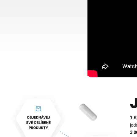
1 K
jed
3 0