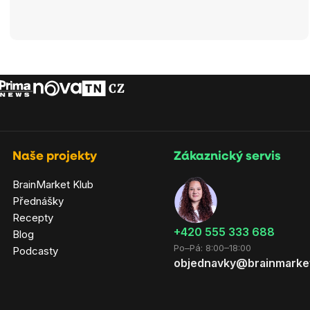
Naše projekty
Zákaznický servis
BrainMarket Klub
Přednášky
Recepty
‭+420 555 333 688
Blog
Po–Pá: 8:00–18:00
Podcasty
objednavky@brainmarke