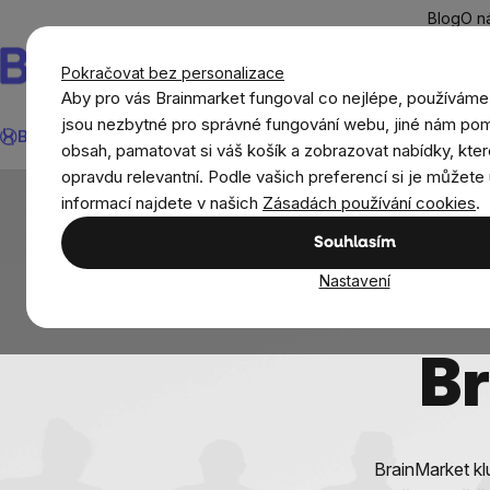
Přejít
Blog
O n
na
obsah
Pokračovat bez personalizace
Aby pro vás Brainmarket fungoval co nejlépe, používáme
Hledat
jsou nezbytné pro správné fungování webu, jiné nám pom
BrainMax®
Léto
Ušetři
Cíle
Doplňky stravy a výživa
Novi
obsah, pamatovat si váš košík a zobrazovat nabídky, kter
opravdu relevantní. Podle vašich preferencí si je můžete 
informací najdete v našich
Zásadách používání cookies
.
Souhlasím
Nastavení
Br
BrainMarket kl