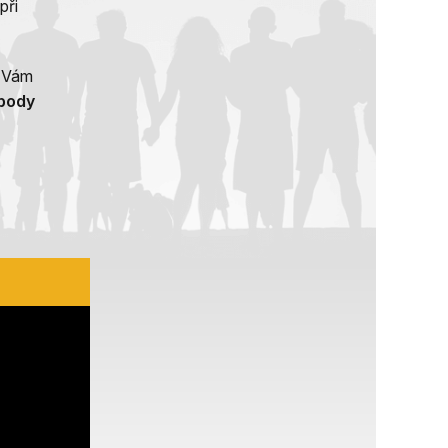
při
e Vám
 body