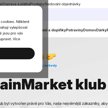
ás
Doprava a platba
Prodejny
Sledování objednávky
 cookies. Některé
áhají vylepšovat
nky
Muži
Ženy
Děti
Oblečení a doplňky
Potraviny
Domov
Dárky
é jsou pro vás
upravit. Více
Dárky za body
ainMarket klub
ub byl vytvořen právě pro Vás, naše nejvěrnější zákazníky, ab