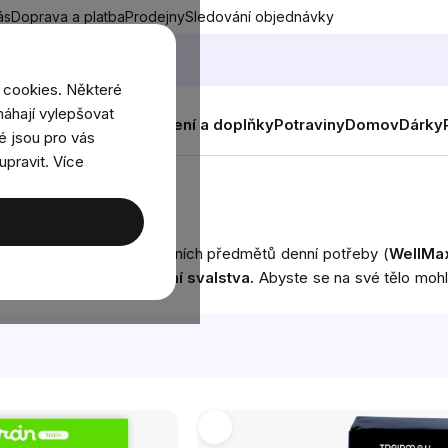
ás
Doprava a platba
Prodejny
Sledování objednávky
 cookies. Některé
áhají vylepšovat
nky
Muži
Ženy
Děti
Oblečení a doplňky
Potraviny
Domov
Dárky
é jsou pro vás
upravit. Více
živy (
BrainMax
) a přírodních předmětů denní potřeby (
WellMa
vému pohybu a posílení svalstva.
Abyste se na své tělo mohli 