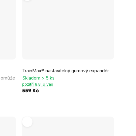
Průměrné
TrainMax® nastavitelný gumový expandér
hodnocení
 pomůže
Skladem > 5 ks
produktu
pozítří 8.8. u vás
je
559 Kč
0,0
z
5
hvězdiček.