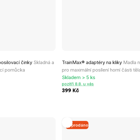
osilovací činky
Skladná a
TrainMax® adaptéry na kliky
Madla n
ací pomůcka
pro maximální posílení horní části těl
Skladem > 5 ks
pozítří 8.8. u vás
399 Kč
Vyprodáno