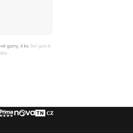
vé gumy, 4 ks
Set gum k
těla