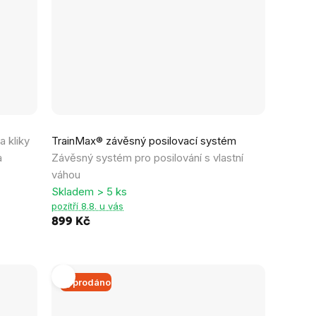
Průměrné
a kliky
TrainMax® závěsný posilovací systém
hodnocení
a
Závěsný systém pro posilování s vlastní
produktu
váhou
je
Skladem > 5 ks
0,0
pozítří 8.8. u vás
z
899 Kč
5
hvězdiček.
Vyprodáno