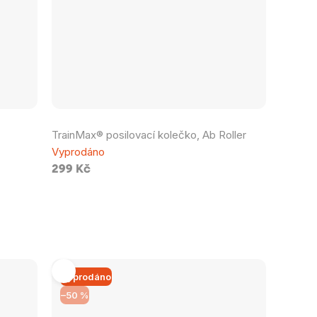
Průměrné
TrainMax® posilovací kolečko, Ab Roller
hodnocení
Vyprodáno
produktu
299 Kč
je
0,0
z
5
hvězdiček.
Vyprodáno
–50 %