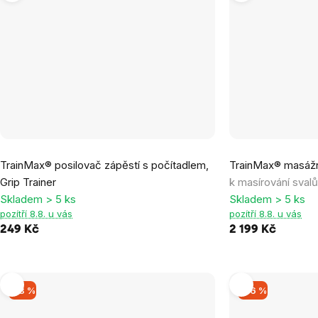
Průměrné
Průměrné
TrainMax® posilovač zápěstí s počítadlem,
TrainMax® masážn
hodnocení
hodnocení
Grip Trainer
k masírování svalů
produktu
produktu
Skladem > 5 ks
Skladem > 5 ks
je
je
pozítří 8.8. u vás
pozítří 8.8. u vás
5,0
5,0
249 Kč
2 199 Kč
z
z
5
5
hvězdiček.
hvězdiček.
–13 %
–46 %