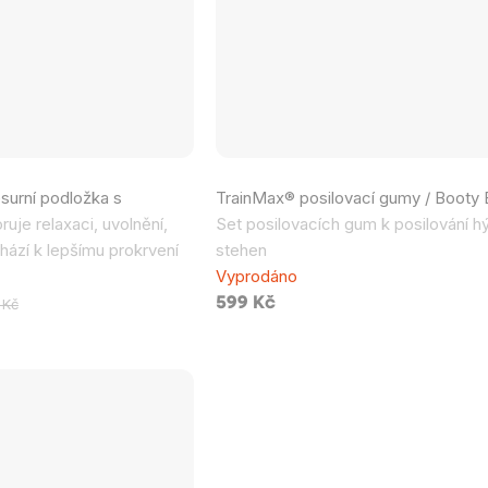
Průměrné
surní podložka s
TrainMax® posilovací gumy / Booty
hodnocení
uje relaxaci, uvolnění,
Set posilovacích gum k posilování hý
produktu
chází k lepšímu prokrvení
stehen
je
Vyprodáno
0,0
599 Kč
 Kč
z
5
hvězdiček.