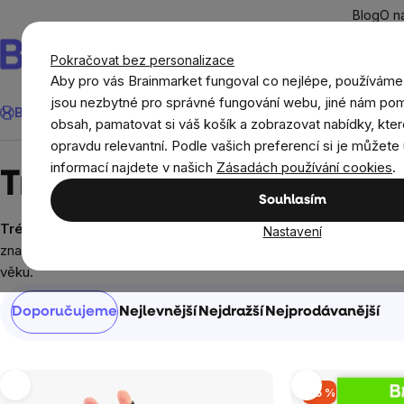
Přejít
Blog
O n
na
obsah
Pokračovat bez personalizace
Aby pro vás Brainmarket fungoval co nejlépe, používáme
Hledat
jsou nezbytné pro správné fungování webu, jiné nám pom
BrainMax®
Léto
Ušetři
Cíle
Doplňky stravy a výživa
Novi
obsah, pamatovat si váš košík a zobrazovat nabídky, kter
opravdu relevantní. Podle vašich preferencí si je můžete 
Prodávané značky
TrainMax
informací najdete v našich
Zásadách používání cookies
.
TrainMax
Souhlasím
Trénuj kdykoliv a kdekoliv. Bez omezení!
Ke zdraví kromě vý
Nastavení
značka, se kterou Vám chceme
zprostředkovat cestu ke zdra
věku.
Řazení
Doporučujeme
Nejlevnější
Nejdražší
Nejprodávanější
produktů
Výpis
–15 %