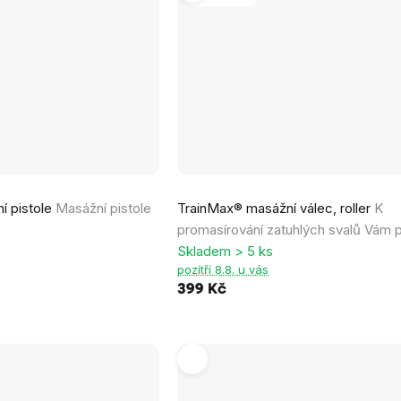
Průměrné
í pistole
Masážní pistole
TrainMax® masážní válec, roller
K
hodnocení
promasírování zatuhlých svalů Vám
produktu
Skladem > 5 ks
je
pozítří 8.8. u vás
0,0
399 Kč
z
5
hvězdiček.