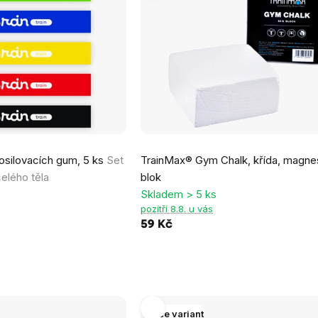
Průměrné
osilovacích gum, 5 ks
Set
TrainMax® Gym Chalk, křída, magne
hodnocení
elého těla
blok
produktu
Skladem > 5 ks
je
pozítří 8.8. u vás
5,0
59 Kč
z
5
hvězdiček.
Více variant