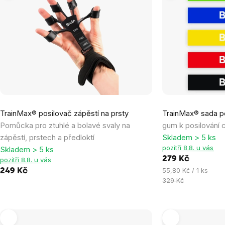
produktů
Průměrné
Průměrné
TrainMax® posilovač zápěstí na prsty
TrainMax® sada p
hodnocení
hodnocení
Pomůcka pro ztuhlé a bolavé svaly na
gum k posilování c
produktu
produktu
zápěstí, prstech a předloktí
Skladem > 5 ks
je
je
pozítří 8.8. u vás
Skladem > 5 ks
5,0
0,0
279 Kč
pozítří 8.8. u vás
z
z
Měrná
55,80 Kč / 1 ks
249 Kč
5
5
cena:
329 Kč
hvězdiček.
hvězdiček.