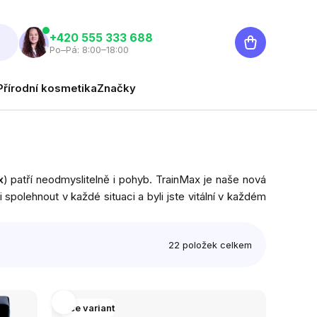
Nákupní
‭+420 555 333 688
Po–Pá: 8:00–18:00
košík
Přírodní kosmetika
Značky
x
) patří neodmyslitelně i pohyb. TrainMax je naše nová
spolehnout v každé situaci a byli jste vitální v každém
22
položek celkem
Více variant