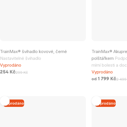
Průměrné
Průměrné
TrainMax® švihadlo kovové, černé
TrainMax® Akupre
hodnocení
hodnocení
Nastavitelné švihadlo
polštářkem
Podpor
produktu
produktu
Vyprodáno
mírní bolesti a do
je
je
Vyprodáno
254 Kč
299 Kč
0,0
5,0
1 799 Kč
2 499
od
z
z
5
5
hvězdiček.
hvězdiček.
Vyprodáno
Vyprodáno