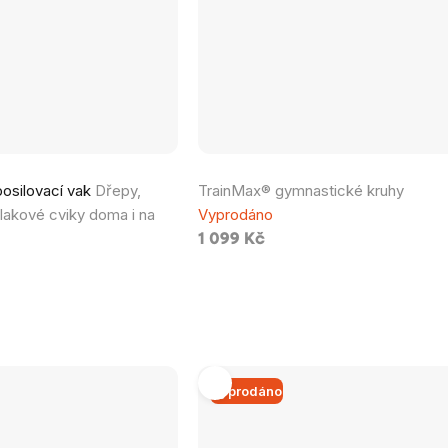
Průměrné
osilovací vak
Dřepy,
TrainMax® gymnastické kruhy
hodnocení
tlakové cviky doma i na
Vyprodáno
produktu
1 099 Kč
je
5,0
z
5
hvězdiček.
Vyprodáno