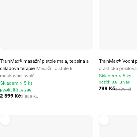
Průměrné
Průměrné
TrainMax® masážní pistole malá, tepelná a
TrainMax® Vodní p
hodnocení
hodnocení
chladová terapie
Masážní pistole k
praktická posilov
produktu
produktu
masírování svalů
Skladem > 5 ks
je
je
pozítří 8.8. u vás
Skladem > 5 ks
5,0
5,0
799 Kč
1 499 Kč
pozítří 8.8. u vás
z
z
2 599 Kč
2 999 Kč
5
5
hvězdiček.
hvězdiček.