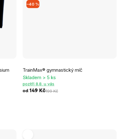
–40 %
Průměrné
sium
TrainMax® gymnastický míč
hodnocení
Skladem > 5 ks
produktu
pozítří 8.8. u vás
je
149 Kč
199 Kč
od
3,0
z
5
hvězdiček.