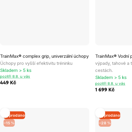
Průměrné
TrainMax® complex grip, univerzální úchopy
TrainMax® Vodní p
hodnocení
Úchopy pro vyšší efektivitu tréninku
výpady, tahové a 
produktu
Skladem > 5 ks
cestách.
je
pozítří 8.8. u vás
Skladem > 5 ks
0,0
449 Kč
pozítří 8.8. u vás
z
1 699 Kč
5
hvězdiček.
Vyprodáno
Vyprodáno
–15 %
–28 %