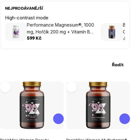
NEJPRODÁVANĚJŠÍ
High-contrast mode
Performance Magnesium®, 1000
BrainMa
mg, Hořčík 200 mg + Vitamín B6
Complex®
P5P, 100 vegan kapslí
499 Kč
599 Kč
Řadit
Výpis
produktů
Průměrné
Průměrné