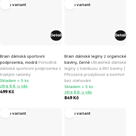
hvězdiček.
hvězdiček.
Více variant
Více variant
Detail
Detail
Průměrné
Brain dámská sportovní
Brain dámské legíny z organické
hodnocení
podprsenka, modrá
Pohodlná
bavlny, černé
Ultralehké dámské
produktu
dámská sportovní podprsenka s
legíny z bambusu a BIO bavlny |
je
trojitými ramínky
Přirozená prodyšnost a komfort
Skladem > 5 ks
bez stahování
5,0
zítra 8.8. u vás
Skladem > 5 ks
z
zítra 8.8. u vás
499 Kč
5
849 Kč
hvězdiček.
Více variant
Více variant