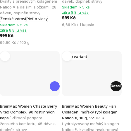
kvality s prémiovým kolagenem
dávek, doplněk stravy
z
z
Naticol® a dalšími složkami, 28
Skladem > 5 ks
5
5
zítra 8.8. u vás
dávek, doplněk stravy
hvězdiček.
hvězdiček.
599 Kč
Ženské zdraví
Pleť a vlasy
Měrná
6,66 Kč / 1 kapsle
Skladem > 5 ks
zítra 8.8. u vás
cena:
999 Kč
Měrná
99,90 Kč / 100 g
cena:
Více variant
Detail
Průměrné
BrainMax Women Chaste Berry
BrainMax Women Beauty Fish
hodnocení
Vitex Complex, 90 rostlinných
Collagen, mořský rybí kolagen
produktu
kapslí
Přírodní podpora
Naticol®, 10 g, VZOREK
je
ženského komfortu, 45 dávek,
Hydrolyzovaný mořský kolagen
doplněk stravy
Naticol®, kyselina hyaluronová
5,0