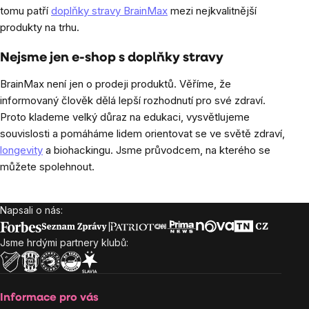
tomu patří
doplňky stravy BrainMax
mezi nejkvalitnější
produkty na trhu.
Nejsme jen e-shop s doplňky stravy
BrainMax není jen o prodeji produktů. Věříme, že
informovaný člověk dělá lepší rozhodnutí pro své zdraví.
Proto klademe velký důraz na edukaci, vysvětlujeme
souvislosti a pomáháme lidem orientovat se ve světě zdraví,
longevity
a biohackingu. Jsme průvodcem, na kterého se
můžete spolehnout.
Napsali o nás:
Zápatí
Jsme hrdými partnery klubů:
Informace pro vás