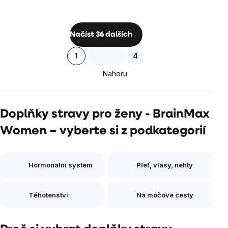
Ovládací
Načíst 36 dalších
prvky
Stránkování
1
4
výpisu
Nahoru
Doplňky stravy pro ženy - BrainMax
Women – vyberte si z podkategorií
Hormonální systém
Pleť, vlasy, nehty
Těhotenství
Na močové cesty