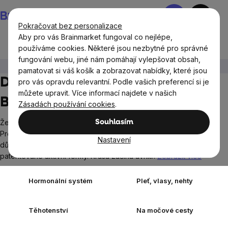
Přejít
Nákupní
na
košík
Pokračovat bez personalizace
obsah
Aby pro vás Brainmarket fungoval co nejlépe,
používáme cookies. Některé jsou nezbytné pro správné
fungování webu, jiné nám pomáhají vylepšovat obsah,
Ženy
Doplňky stravy pro ženy
Pro ženy
pamatovat si váš košík a zobrazovat nabídky, které jsou
Doplňky stravy pro ženy -
pro vás opravdu relevantní. Podle vašich preferencí si je
můžete upravit. Více informací najdete v našich
BrainMax Women
Zásadách používání cookies
.
Ženské tělo je propojený systém, který si zaslouží péči.
Souhlasím
Prémiové produkty značky BrainMax proto osobně vyvíjíme s
Nastavení
důrazem na kvalitu surovin, transparentnost složení a
patentované aktivní formy. Krása začíná uvnitř!
Zobrazit více
Hormonální systém
Pleť, vlasy, nehty
Těhotenství
Na močové cesty