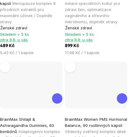
je
je
kapslí
Menopauza komplex 8
miliard speciálních kultur pro
přírodních extraktů pro
zdraví žen, optimalizace
4,9
5,0
maximální účinek / Doplněk
vaginálního a střevního
z
z
stravy
mikrobiomu, doplněk stravy
5
5
Ženské zdraví
Ženské zdraví
hvězdiček.
hvězdiček.
Skladem > 5 ks
Skladem > 5 ks
zítra 8.8. u vás
zítra 8.8. u vás
489 Kč
899 Kč
Měrná
Měrná
5,43 Kč / 1 kapsle
17,98 Kč / 1 kapsle
cena:
cena:
Průměrné
Průměrné
BrainMax Shilajit &
BrainMax Women PMS Hormonal
hodnocení
hodnocení
Ashwagandha Gummies, 60
Balance, 90 rostlinných kapslí
produktu
produktu
bonbónů
Adaptogenní komplex
Vědecky ověřený komplex látek