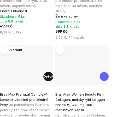
je
je
s příchutí černého rybízu, 30
pro období pre(menstruační)
dávek, doplněk stravy
fáze žen, 30 dávek, doplněk
4,7
5,0
Energie
Plodnost
stravy
z
z
Ženské zdraví
Skladem > 5 ks
5
5
zítra 8.8. u vás
Skladem > 5 ks
hvězdiček.
hvězdiček.
zítra 8.8. u vás
499 Kč
Měrná
599 Kč
8,32 Kč / 1 ks
cena:
Měrná
6,66 Kč / 1 kapsle
cena:
Více variant
Detail
Průměrné
Průměrné
BrainMax Prenatal Complex®,
BrainMax Women Beauty Fish
hodnocení
hodnocení
komplex vitamínů pro těhotné
Collagen, mořský rybí kolagen
produktu
produktu
ženy
30 jedinečných živin pro
Naticol®, 1448 mg, 100
je
je
potřeby žen před otěhotněním,
rostlinných kapslí
v průběhu těhotenství i během
Hydrolyzovaný mořský kolagen
5,0
5,0