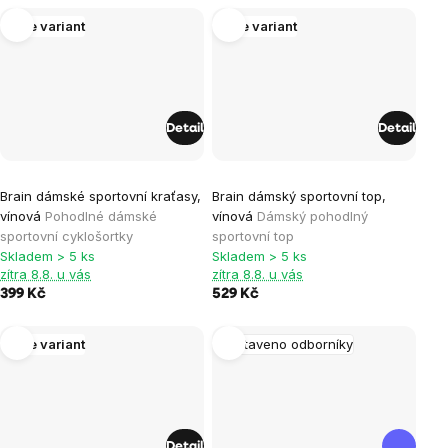
Více variant
Více variant
Detail
Detail
Průměrné
Průměrné
Brain dámské sportovní kraťasy,
Brain dámský sportovní top,
hodnocení
hodnocení
vínová
Pohodlné dámské
vínová
Dámský pohodlný
produktu
produktu
sportovní cyklošortky
sportovní top
je
je
Skladem > 5 ks
Skladem > 5 ks
zítra 8.8. u vás
zítra 8.8. u vás
0,0
0,0
399 Kč
529 Kč
z
z
5
5
Více variant
Sestaveno odborníky
hvězdiček.
hvězdiček.
Detail