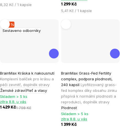
Měrná
8,32 Kč / 1 kapsle
1 299 Kč
cena:
Měrná
5,41 Kč / 1 kapsle
cena:
–20 %
Sestaveno odborníky
Průměrné
Průměrné
BrainMax Kráska k nakousnutí
BrainMax Grass-Fed Fertility
hodnocení
hodnocení
Komplexní balíček pro krásu a
complex, podpora plodnosti,
produktu
produktu
péči zevnitř, doplněk stravy
240 kapslí
Lyofilizovaný grass-
je
je
Ženské zdraví
Pleť a vlasy
fed komplex díky obsahu zinku
přispívá k normální plodnosti a
5,0
0,0
Skladem > 5 ks
zítra 8.8. u vás
reprodukci, doplněk stravy
z
z
1 429 Kč
1 798 Kč
Plodnost
5
5
Skladem > 5 ks
hvězdiček.
hvězdiček.
zítra 8.8. u vás
1 399 Kč