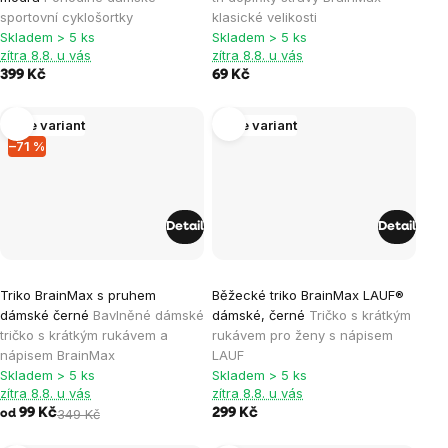
sportovní cyklošortky
klasické velikosti
Skladem > 5 ks
Skladem > 5 ks
zítra 8.8. u vás
zítra 8.8. u vás
399 Kč
69 Kč
Více variant
Více variant
–71 %
Detail
Detail
Průměrné
Průměrné
Triko BrainMax s pruhem
Běžecké triko BrainMax LAUF®
hodnocení
hodnocení
dámské černé
Bavlněné dámské
dámské, černé
Tričko s krátkým
produktu
produktu
tričko s krátkým rukávem a
rukávem pro ženy s nápisem
je
je
nápisem BrainMax
LAUF
Skladem > 5 ks
Skladem > 5 ks
0,0
5,0
zítra 8.8. u vás
zítra 8.8. u vás
z
z
99 Kč
349 Kč
299 Kč
od
5
5