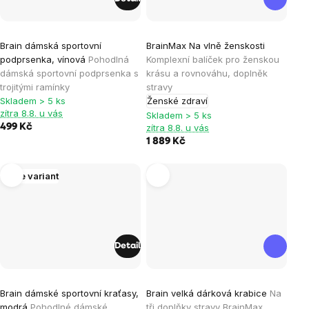
Průměrné
Brain dámská sportovní
BrainMax Na vlně ženskosti
hodnocení
podprsenka, vínová
Pohodlná
Komplexní balíček pro ženskou
produktu
dámská sportovní podprsenka s
krásu a rovnováhu, doplněk
je
trojitými ramínky
stravy
Skladem > 5 ks
Ženské zdraví
5,0
zítra 8.8. u vás
Skladem > 5 ks
z
499 Kč
zítra 8.8. u vás
5
1 889 Kč
hvězdiček.
Více variant
Detail
Brain dámské sportovní kraťasy,
Brain velká dárková krabice
Na
modrá
Pohodlné dámské
tři doplňky stravy BrainMax