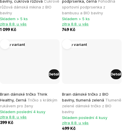
bavlny, cukrová růžová
Cukrově
podprsenka, černá
Pohodlná
produktu
růžová dámská mikina z BIO
sportovní podprsenka z
je
bavlny
bambusu a BIO bavlny
Skladem > 5 ks
Skladem > 5 ks
5,0
zítra 8.8. u vás
zítra 8.8. u vás
z
1 099 Kč
749 Kč
5
hvězdiček.
Více variant
Více variant
Detail
Detail
Brain dámské tričko Think
Brain dámské tričko z BIO
Healthy, černá
Tričko s krátkým
bavlny, tlumená zelená
Tlumeně
rukávem pro ženy
zelené dámské tričko z BIO
Skladem poslední 4 kusy
bavlny
zítra 8.8. u vás
Skladem poslední 4 kusy
zítra 8.8. u vás
399 Kč
499 Kč