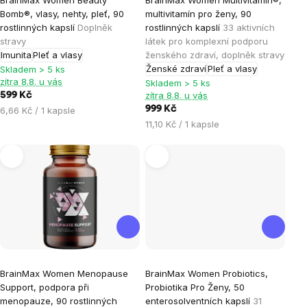
BrainMax Women Beauty
BrainMax Women Multivitamin®,
hodnocení
hodnocení
Bomb®, vlasy, nehty, pleť, 90
multivitamín pro ženy, 90
produktu
produktu
rostlinných kapslí
Doplněk
rostlinných kapslí
33 aktivních
je
je
stravy
látek pro komplexní podporu
Imunita
Pleť a vlasy
ženského zdraví, doplněk stravy
4,9
4,9
Ženské zdraví
Pleť a vlasy
Skladem > 5 ks
z
z
zítra 8.8. u vás
Skladem > 5 ks
5
5
zítra 8.8. u vás
599 Kč
hvězdiček.
hvězdiček.
Měrná
999 Kč
6,66 Kč / 1 kapsle
cena:
Měrná
11,10 Kč / 1 kapsle
cena:
Průměrné
Průměrné
BrainMax Women Menopause
BrainMax Women Probiotics,
hodnocení
hodnocení
Support, podpora při
Probiotika Pro Ženy, 50
produktu
produktu
menopauze, 90 rostlinných
enterosolventních kapslí
31