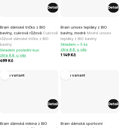
Detail
Detail
Průměrné
Brain dámské tričko z BIO
Brain unisex tepláky z BIO
hodnocení
bavlny, cukrová růžová
Cukrově
bavlny, modré
Modré unisex
produktu
růžové dámské tričko z BIO
tepláky z BIO bavlny
je
bavlny
Skladem > 5 ks
zítra 8.8. u vás
Skladem poslední kus
4,0
zítra 8.8. u vás
1 149 Kč
z
499 Kč
5
hvězdiček.
Více variant
Více variant
Detail
Detail
Průměrné
Brain dámská mikina z BIO
Brain dámská sportovní
hodnocení