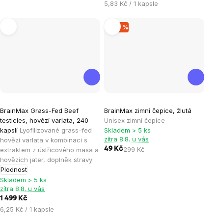
Měrná
5,83 Kč / 1 kapsle
cena:
–83 %
Průměrné
BrainMax Grass-Fed Beef
BrainMax zimní čepice, žlutá
hodnocení
testicles, hovězí varlata, 240
Unisex zimní čepice
produktu
kapslí
Lyofilizované grass-fed
Skladem > 5 ks
je
zítra 8.8. u vás
hovězí varlata v kombinaci s
49 Kč
299 Kč
extraktem z ústřicového masa a
2,0
hovězích jater, doplněk stravy
z
Plodnost
5
Skladem > 5 ks
hvězdiček.
zítra 8.8. u vás
1 499 Kč
Měrná
6,25 Kč / 1 kapsle
cena: