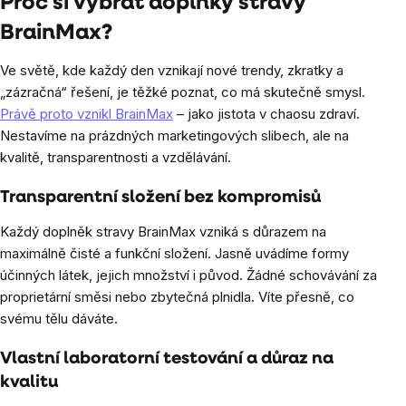
Proč si vybrat doplňky stravy
BrainMax?
Ve světě, kde každý den vznikají nové trendy, zkratky a
„zázračná“ řešení, je těžké poznat, co má skutečně smysl.
Právě proto vznikl BrainMax
– jako jistota v chaosu zdraví.
Nestavíme na prázdných marketingových slibech, ale na
kvalitě, transparentnosti a vzdělávání.
Transparentní složení bez kompromisů
Každý doplněk stravy BrainMax vzniká s důrazem na
maximálně čisté a funkční složení. Jasně uvádíme formy
účinných látek, jejich množství i původ. Žádné schovávání za
proprietární směsi nebo zbytečná plnidla. Víte přesně, co
svému tělu dáváte.
Vlastní laboratorní testování a důraz na
kvalitu