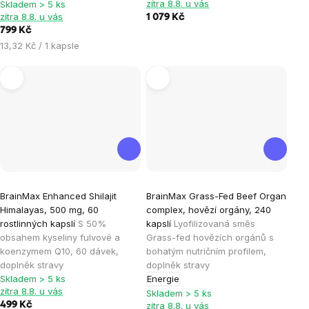
zítra 8.8. u vás
Skladem > 5 ks
5
5
zítra 8.8. u vás
1 079 Kč
hvězdiček.
hvězdiček.
799 Kč
Měrná
13,32 Kč / 1 kapsle
cena:
Průměrné
BrainMax Enhanced Shilajit
BrainMax Grass-Fed Beef Organ
hodnocení
Himalayas, 500 mg, 60
complex, hovězí orgány, 240
produktu
rostlinných kapslí
S 50%
kapslí
Lyofilizovaná směs
je
obsahem kyseliny fulvové a
Grass-fed hovězích orgánů s
koenzymem Q10, 60 dávek,
bohatým nutričním profilem,
5,0
doplněk stravy
doplněk stravy
z
Skladem > 5 ks
Energie
5
zítra 8.8. u vás
Skladem > 5 ks
hvězdiček.
499 Kč
zítra 8.8. u vás