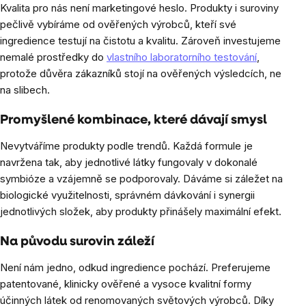
Kvalita pro nás není marketingové heslo. Produkty i suroviny
pečlivě vybíráme od ověřených výrobců, kteří své
ingredience testují na čistotu a kvalitu. Zároveň investujeme
nemalé prostředky do
vlastního laboratorního testování
,
protože důvěra zákazníků stojí na ověřených výsledcích, ne
na slibech.
Promyšlené kombinace, které dávají smysl
Nevytváříme produkty podle trendů. Každá formule je
navržena tak, aby jednotlivé látky fungovaly v dokonalé
symbióze a vzájemně se podporovaly. Dáváme si záležet na
biologické využitelnosti, správném dávkování i synergii
jednotlivých složek, aby produkty přinášely maximální efekt.
Na původu surovin záleží
Není nám jedno, odkud ingredience pochází. Preferujeme
patentované, klinicky ověřené a vysoce kvalitní formy
účinných látek od renomovaných světových výrobců. Díky