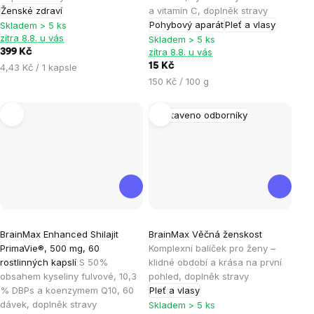
Ženské zdraví
a vitamín C, doplněk stravy
z
Pohybový aparát
Pleť a vlasy
Skladem > 5 ks
5
zítra 8.8. u vás
Skladem > 5 ks
hvězdiček.
zítra 8.8. u vás
399 Kč
Měrná
15 Kč
4,43 Kč / 1 kapsle
cena:
Měrná
150 Kč / 100 g
cena:
Sestaveno odborníky
Průměrné
Průměrné
BrainMax Enhanced Shilajit
BrainMax Věčná ženskost
hodnocení
hodnocení
PrimaVie®, 500 mg, 60
Komplexní balíček pro ženy –
produktu
produktu
rostlinných kapslí
S 50%
klidné období a krása na první
je
je
obsahem kyseliny fulvové, 10,3
pohled, doplněk stravy
% DBPs a koenzymem Q10, 60
Pleť a vlasy
5,0
5,0
dávek, doplněk stravy
Skladem > 5 ks
z
z