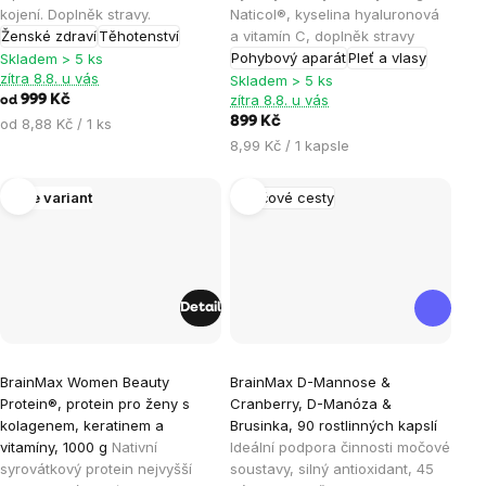
kojení. Doplněk stravy.
Naticol®, kyselina hyaluronová
z
z
Ženské zdraví
Těhotenství
a vitamín C, doplněk stravy
5
5
Pohybový aparát
Pleť a vlasy
Skladem > 5 ks
hvězdiček.
hvězdiček.
zítra 8.8. u vás
Skladem > 5 ks
zítra 8.8. u vás
999 Kč
od
Měrná
899 Kč
od 8,88 Kč / 1 ks
cena:
Měrná
8,99 Kč / 1 kapsle
cena:
Více variant
Močové cesty
Detail
Průměrné
Průměrné
BrainMax Women Beauty
BrainMax D-Mannose &
hodnocení
hodnocení
Protein®, protein pro ženy s
Cranberry, D-Manóza &
produktu
produktu
kolagenem, keratinem a
Brusinka, 90 rostlinných kapslí
je
je
vitamíny, 1000 g
Nativní
Ideální podpora činnosti močové
syrovátkový protein nejvyšší
soustavy, silný antioxidant, 45
4,9
5,0