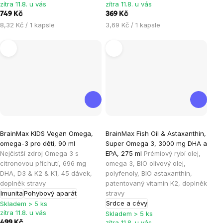
zítra 11.8. u vás
zítra 11.8. u vás
hvězdiček.
hvězdiček.
749 Kč
369 Kč
Měrná
Měrná
8,32 Kč / 1 kapsle
3,69 Kč / 1 kapsle
cena:
cena:
Průměrné
Průměrné
BrainMax KIDS Vegan Omega,
BrainMax Fish Oil & Astaxanthin,
hodnocení
hodnocení
omega-3 pro děti, 90 ml
Super Omega 3, 3000 mg DHA a
produktu
produktu
Nejčistší zdroj Omega 3 s
EPA, 275 ml
Prémiový rybí olej,
je
je
citronovou příchutí, 696 mg
omega 3, BIO olivový olej,
DHA, D3 & K2 & K1, 45 dávek,
polyfenoly, BIO astaxanthin,
4,4
4,8
doplněk stravy
patentovaný vitamín K2, doplněk
z
z
Imunita
Pohybový aparát
stravy
5
5
Srdce a cévy
Skladem > 5 ks
hvězdiček.
hvězdiček.
zítra 11.8. u vás
Skladem > 5 ks
zítra 11.8. u vás
499 Kč