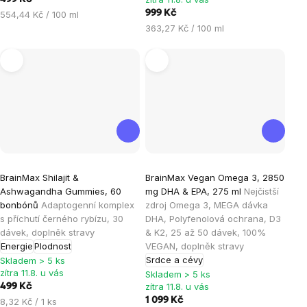
Měrná
999 Kč
554,44 Kč / 100 ml
cena:
Měrná
363,27 Kč / 100 ml
cena:
Průměrné
Průměrné
BrainMax Shilajit &
BrainMax Vegan Omega 3, 2850
hodnocení
hodnocení
Ashwagandha Gummies, 60
mg DHA & EPA, 275 ml
Nejčistší
produktu
produktu
bonbónů
Adaptogenní komplex
zdroj Omega 3, MEGA dávka
je
je
s příchutí černého rybízu, 30
DHA, Polyfenolová ochrana, D3
dávek, doplněk stravy
& K2, 25 až 50 dávek, 100%
4,7
4,9
Energie
Plodnost
VEGAN, doplněk stravy
z
z
Srdce a cévy
Skladem > 5 ks
5
5
zítra 11.8. u vás
Skladem > 5 ks
hvězdiček.
hvězdiček.
zítra 11.8. u vás
499 Kč
Měrná
1 099 Kč
8,32 Kč / 1 ks