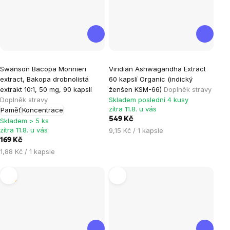
Průměrné
Průměrné
Swanson Bacopa Monnieri
Viridian Ashwagandha Extract
hodnocení
hodnocení
extract, Bakopa drobnolistá
60 kapslí Organic (indický
produktu
produktu
extrakt 10:1, 50 mg, 90 kapslí
ženšen KSM-66)
Doplněk stravy
je
je
Doplněk stravy
Skladem poslední 4 kusy
zítra 11.8. u vás
Paměť
Koncentrace
5,0
5,0
549 Kč
Skladem > 5 ks
z
z
zítra 11.8. u vás
Měrná
9,15 Kč / 1 kapsle
5
5
cena:
169 Kč
hvězdiček.
hvězdiček.
Měrná
1,88 Kč / 1 kapsle
cena:
Tip