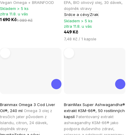
je
je
Vegan Omega + BRAINFOOD
EPA, BIO olivový olej, 30 dávek,
Skladem > 5 ks
doplněk stravy
5,0
5,0
zítra 11.8. u vás
Srdce a cévy
Zrak
z
z
1 690 Kč
1 989 Kč
Skladem > 5 ks
5
5
zítra 11.8. u vás
hvězdiček.
hvězdiček.
449 Kč
Měrná
7,48 Kč / 1 kapsle
cena:
Průměrné
Průměrné
Brainmax Omega 3 Cod Liver
BrainMax Super Ashwagandha®
hodnocení
hodnocení
Oil®, 240 ml
Omega 3 olej z
extrakt KSM-66®, 50 rostlinných
produktu
produktu
tresčích jater původem z
kapslí
Patentovaný extrakt
je
je
Islandu, citron, 24 dávek,
ashwagandhy KSM-66® jako
doplněk stravy
podpora duševního zdraví,
5,0
4,6
Imunita
Srdce a cévy
relaxace a odolnosti organismu