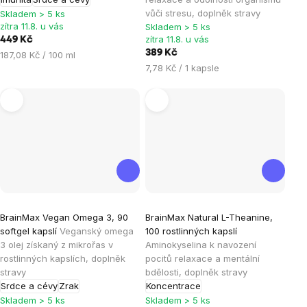
z
z
vůči stresu, doplněk stravy
Skladem > 5 ks
5
5
zítra 11.8. u vás
Skladem > 5 ks
hvězdiček.
hvězdiček.
zítra 11.8. u vás
449 Kč
389 Kč
Měrná
187,08 Kč / 100 ml
Měrná
cena:
7,78 Kč / 1 kapsle
cena:
Průměrné
Průměrné
BrainMax Vegan Omega 3, 90
BrainMax Natural L-Theanine,
hodnocení
hodnocení
softgel kapslí
Veganský omega
100 rostlinných kapslí
produktu
produktu
3 olej získaný z mikrořas v
Aminokyselina k navození
je
je
rostlinných kapslích, doplněk
pocitů relaxace a mentální
stravy
bdělosti, doplněk stravy
4,5
5,0
Srdce a cévy
Zrak
Koncentrace
z
z
Skladem > 5 ks
Skladem > 5 ks
5
5