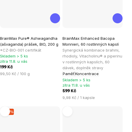
Průměrné
Průměrné
BrainMax Pure® Ashwagandha
BrainMax Enhanced Bacopa
hodnocení
hodnocení
(ašvaganda) prášek, BIO, 200 g
Monnieri, 60 rostlinných kapslí
produktu
produktu
*CZ-BIO-001 certifikát
Synergická kombinace brahmi,
je
je
Skladem > 5 ks
rhodioly, Vitacholinu® a piperinu
zítra 11.8. u vás
v rostlinných kapslích, 60
4,9
5,0
199 Kč
dávek, doplněk stravy
z
z
Měrná
99,50 Kč / 100 g
Paměť
Koncentrace
5
5
cena:
Skladem > 5 ks
hvězdiček.
hvězdiček.
zítra 11.8. u vás
599 Kč
Měrná
9,98 Kč / 1 kapsle
cena:
–10 %