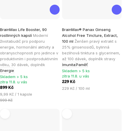
Průměrné
BrainMax Life Booster, 90
BrainMax® Panax Ginseng
hodnocení
rostlinných kapslí
Moderní
Alcohol Free Tincture, Extract,
produktu
životabudič pro podporu
100 ml
Ženšen pravý extrakt s
je
energie, hormonální aktivity a
25% ginsenosidů, bylinná
obranyschopnosti pro jedince v
bezlihová tinktura s glycerinem,
5,0
produktivním i postproduktivním
až 100 dávek, doplněk stravy
z
věku, 30 dávek, doplněk
Imunita
Paměť
5
Energie
Skladem > 5 ks
hvězdiček.
zítra 11.8. u vás
Skladem > 5 ks
zítra 11.8. u vás
229 Kč
899 Kč
Měrná
229 Kč / 100 ml
Měrná
cena:
9,99 Kč / 1 kapsle
cena:
999 Kč