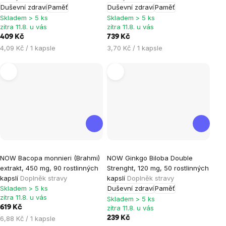
Duševní zdraví
Paměť
Duševní zdraví
Paměť
5,0
5,0
Skladem > 5 ks
Skladem > 5 ks
z
z
zítra 11.8. u vás
zítra 11.8. u vás
5
5
409 Kč
739 Kč
hvězdiček.
hvězdiček.
Měrná
Měrná
4,09 Kč / 1 kapsle
3,70 Kč / 1 kapsle
cena:
cena:
Průměrné
Průměrné
NOW Bacopa monnieri (Brahmi)
NOW Ginkgo Biloba Double
hodnocení
hodnocení
extrakt, 450 mg, 90 rostlinných
Strenght, 120 mg, 50 rostlinných
produktu
produktu
kapslí
Doplněk stravy
kapslí
Doplněk stravy
je
je
Skladem > 5 ks
Duševní zdraví
Paměť
zítra 11.8. u vás
5,0
0,0
Skladem > 5 ks
619 Kč
zítra 11.8. u vás
z
z
Měrná
6,88 Kč / 1 kapsle
239 Kč
5
5