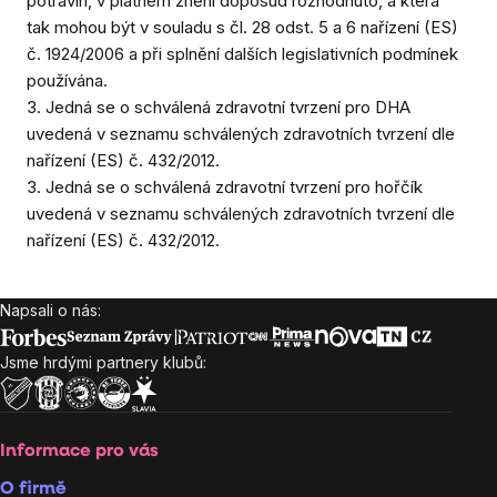
potravin, v platném znění doposud rozhodnuto, a která
tak mohou být v souladu s čl. 28 odst. 5 a 6 nařízení (ES)
č. 1924/2006 a při splnění dalších legislativních podmínek
používána.
3. Jedná se o schválená zdravotní tvrzení pro DHA
uvedená v seznamu schválených zdravotních tvrzení dle
nařízení (ES) č. 432/2012.
3. Jedná se o schválená zdravotní tvrzení pro hořčík
uvedená v seznamu schválených zdravotních tvrzení dle
nařízení (ES) č. 432/2012.
Napsali o nás:
Zápatí
Jsme hrdými partnery klubů:
Informace pro vás
O firmě