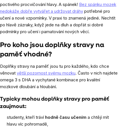
poctivého procvičování hlavy. A spánek!
Bez spánku mozek
nedokáže dobře vytvářet a udržovat dráhy
potřebné pro
učení a nové vzpomínky. V praxi to znamená jediné. Nechtít
po hlavě zázraky, když jede na dluh a dopřát si dobré
podmínky pro učení i pamatování nových věcí.
Pro koho jsou doplňky stravy na
paměť vhodné?
Doplňky stravy na paměť jsou tu pro každého, kdo chce
věnovat
větší pozornost svému mozku
. Často v nich najdete
omega 3 s DHA a vychytané kombinace pro kvalitní
mozkové dloubání a hloubání.
Typicky mohou doplňky stravy pro paměť
zaujmout:
studenty, kteří tráví
hodně času učením
a chtějí mít
hlavu víc pohromadě,