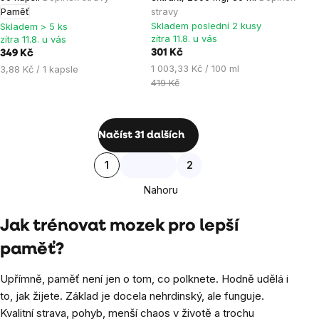
je
Paměť
stravy
Skladem poslední 2 kusy
4,0
Skladem > 5 ks
zítra 11.8. u vás
zítra 11.8. u vás
z
301 Kč
349 Kč
5
Měrná
Měrná
1 003,33 Kč / 100 ml
3,88 Kč / 1 kapsle
hvězdiček.
cena:
cena:
419 Kč
Ovládací
Načíst 31 dalších
prvky
Stránkování
1
2
výpisu
Nahoru
Jak trénovat mozek pro lepší
paměť?
Upřímně, paměť není jen o tom, co polknete. Hodně udělá i
to, jak žijete. Základ je docela nehrdinský, ale funguje.
Kvalitní strava, pohyb, menší chaos v životě a trochu