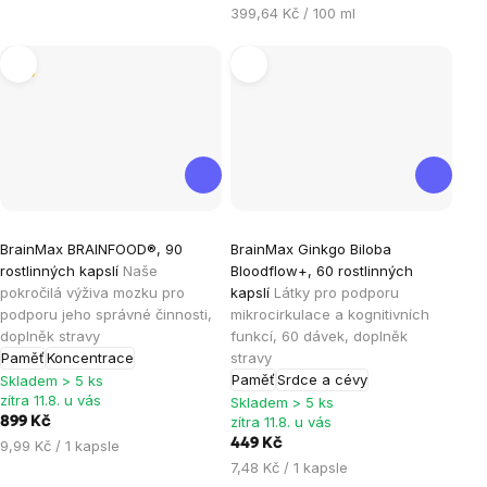
cena:
Měrná
399,64 Kč / 100 ml
cena:
Tip
Průměrné
Průměrné
BrainMax BRAINFOOD®, 90
BrainMax Ginkgo Biloba
hodnocení
hodnocení
rostlinných kapslí
Naše
Bloodflow+, 60 rostlinných
produktu
produktu
pokročilá výživa mozku pro
kapslí
Látky pro podporu
je
je
podporu jeho správné činnosti,
mikrocirkulace a kognitivních
doplněk stravy
funkcí, 60 dávek, doplněk
4,9
5,0
Paměť
Koncentrace
stravy
z
z
Paměť
Srdce a cévy
Skladem > 5 ks
5
5
zítra 11.8. u vás
Skladem > 5 ks
hvězdiček.
hvězdiček.
zítra 11.8. u vás
899 Kč
Měrná
449 Kč
9,99 Kč / 1 kapsle
cena:
Měrná
7,48 Kč / 1 kapsle