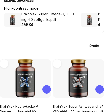
NEJPRODÁVANĚJŠÍ
High-contrast mode
BrainMax Super Omega-3, 1050
BrainM
mg, 60 softgel kapslí
KSM-66®,
449 Kč
699 Kč
Řadit
Výpis
produktů
Průměrné
Průměrné
BrainMax NeuroHacker®,
BrainMax Super Ashwagandha®
hodnocení
hodnocení
Dopamine Upgrade! 60
KSM-66®, 100 rostlinných kapslí