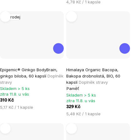
cena:
Měrná
4,78 Kč / 1 kapsle
hvězdiček.
hvězdiček.
cena:
Výprodej
Epigemic® Ginkgo BodyBrain,
Himalaya Organic Bacopa,
ginkgo biloba, 60 kapslí
Doplněk
Bakopa drobnolistá, BIO, 60
stravy
kapslí
Doplněk stravy
Skladem > 5 ks
Paměť
zítra 11.8. u vás
Skladem > 5 ks
310 Kč
zítra 11.8. u vás
Měrná
5,17 Kč / 1 kapsle
329 Kč
cena:
Měrná
5,48 Kč / 1 kapsle
cena: