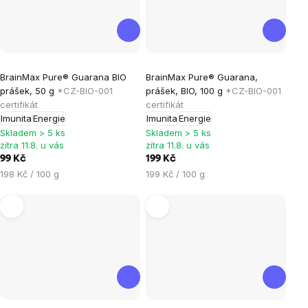
Průměrné
Průměrné
BrainMax Pure® Guarana BIO
BrainMax Pure® Guarana,
hodnocení
hodnocení
prášek, 50 g
*CZ-BIO-001
prášek, BIO, 100 g
*CZ-BIO-001
produktu
produktu
certifikát
certifikát
je
je
Imunita
Energie
Imunita
Energie
5,0
5,0
Skladem > 5 ks
Skladem > 5 ks
zítra 11.8. u vás
zítra 11.8. u vás
z
z
99 Kč
199 Kč
5
5
Měrná
Měrná
198 Kč / 100 g
199 Kč / 100 g
hvězdiček.
hvězdiček.
cena:
cena: