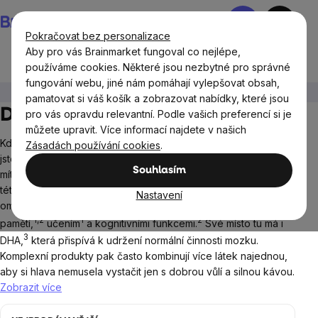
Přejít
Nákupní
na
košík
Pokračovat bez personalizace
obsah
Aby pro vás Brainmarket fungoval co nejlépe,
používáme cookies. Některé jsou nezbytné pro správné
fungování webu, jiné nám pomáhají vylepšovat obsah,
Cíle
Paměť
pamatovat si váš košík a zobrazovat nabídky, které jsou
Doplňky stravy na paměť
pro vás opravdu relevantní. Podle vašich preferencí si je
můžete upravit. Více informací najdete v našich
Když si zvládnete vybavit heslo z roku 2014, ale ne to, proč
Zásadách používání cookies
.
jste přišli do kuchyně. Doplňky stravy pro všechny, kdo chtějí
Souhlasím
mít hlavu ve formě pro každodenní dlouhodobé nasazení. V
této kategorii se nejčastěji potkávají komplexní formule,
Nastavení
omega 3 a vybrané rostlinné extrakty, které se běžně spojují s
1,2
1
2
pamětí,
učením
a kognitivními funkcemi.
Své místo tu má i
3
DHA,
která přispívá k udržení normální činnosti mozku.
Komplexní produkty pak často kombinují více látek najednou,
aby si hlava nemusela vystačit jen s dobrou vůlí a silnou kávou.
Zobrazit více