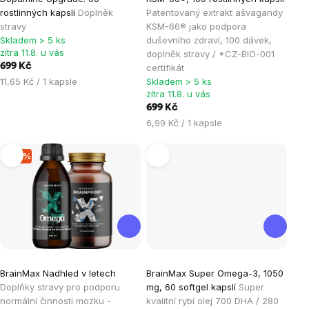
produktu
produktu
rostlinných kapslí
Doplněk
Patentovaný extrakt ašvagandy
je
je
stravy
KSM-66® jako podpora
Skladem > 5 ks
duševního zdraví, 100 dávek,
4,7
4,8
zítra 11.8. u vás
doplněk stravy / *CZ-BIO-001
z
z
699 Kč
certifikát
5
5
Měrná
11,65 Kč / 1 kapsle
Skladem > 5 ks
hvězdiček.
hvězdiček.
zítra 11.8. u vás
cena:
699 Kč
Měrná
6,99 Kč / 1 kapsle
cena:
–15 %
Průměrné
Průměrné
BrainMax Nadhled v letech
BrainMax Super Omega-3, 1050
hodnocení
hodnocení
Doplňky stravy pro podporu
mg, 60 softgel kapslí
Super
produktu
produktu
normální činnosti mozku -
kvalitní rybí olej 700 DHA / 280