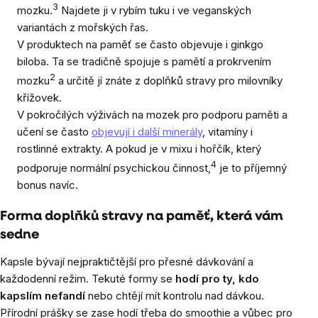
3
mozku.
Najdete ji v rybím tuku i ve veganských
variantách z mořských řas.
V produktech na paměť se často objevuje i ginkgo
biloba. Ta se tradičně spojuje s pamětí a prokrvením
2
mozku
a určitě jí znáte z doplňků stravy pro milovníky
křížovek.
V pokročilých výživách na mozek pro podporu paměti a
učení se často
objevují i další minerály
, vitamíny i
rostlinné extrakty. A pokud je v mixu i hořčík, který
4
podporuje normální psychickou činnost,
je to příjemný
bonus navíc.
Forma doplňků stravy na paměť, která vám
sedne
Kapsle bývají nejpraktičtější pro přesné dávkování a
každodenní režim. Tekuté formy se
hodí pro ty, kdo
kapslím nefandí
nebo chtějí mít kontrolu nad dávkou.
Přírodní prášky se zase hodí třeba do smoothie a vůbec pro