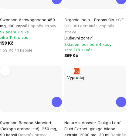
Průměrné
Průměrné
Swanson Ashwagandha 450
Organic India - Brahmi Bio
*CZ-
hodnocení
hodnocení
mg, 100 kapslí
Doplněk stravy
BIO-001 certifikát, doplněk
produktu
produktu
Skladem > 5 ks
stravy
je
je
zítra 11.8. u vás
Duševní zdraví
159 Kč
5,0
5,0
Skladem poslední 4 kusy
Měrná
zítra 11.8. u vás
1,59 Kč / 1 kapsle
z
z
cena:
369 Kč
5
5
hvězdiček.
hvězdiček.
–28 %
Výprodej
Průměrné
Swanson Bacopa Monnieri
Nature's Answer Ginkgo Leaf
hodnocení
(Bakopa drobnolistá), 250 mg,
Fluid Extract, ginkgo biloba,
produktu
90 kapslí
Doplněk stravy
extrakt, 2000 mg, 30 ml
Doplněk