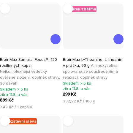
cena:
+ Dárek zdarma
Průměrné
Průměrné
BrainMax Samurai Focus®, 120
BrainMax L-Theanine, L-theanin
hodnocení
hodnocení
rostlinných kapslí
v prášku, 90 g
Aminokyselina
produktu
produktu
Nejkomplexnější vědecky
spojovaná se soustředěním a
je
je
ověřené složení, doplněk stravy,
relaxací, doplněk stravy
30 dávek
Skladem > 5 ks
4,9
4,9
zítra 11.8. u vás
Skladem > 5 ks
z
z
zítra 11.8. u vás
299 Kč
5
5
899 Kč
Měrná
332,22 Kč / 100 g
hvězdiček.
hvězdiček.
Měrná
cena:
7,49 Kč / 1 kapsle
cena:
Množstevní sleva