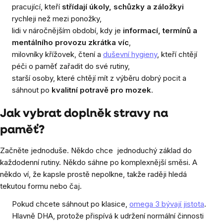
pracující, kteří
střídají úkoly, schůzky a záložkyi
rychleji než mezi ponožky,
lidi v náročnějším období, kdy je
informací, termínů a
mentálního provozu zkrátka víc
,
milovníky křížovek, čtení a
duševní hygieny
, kteří chtějí
péči o paměť zařadit do své rutiny,
starší osoby, které chtějí mít z výběru dobrý pocit a
sáhnout po
kvalitní potravě pro mozek
.
Jak vybrat doplněk stravy na
paměť?
Začněte jednoduše. Někdo chce jednoduchý základ do
každodenní rutiny. Někdo sáhne po komplexnější směsi. A
někdo ví, že kapsle prostě nepolkne, takže raději hledá
tekutou formu nebo čaj.
Pokud chcete sáhnout po klasice,
omega 3 bývají jistota
.
Hlavně DHA, protože přispívá k udržení normální činnosti