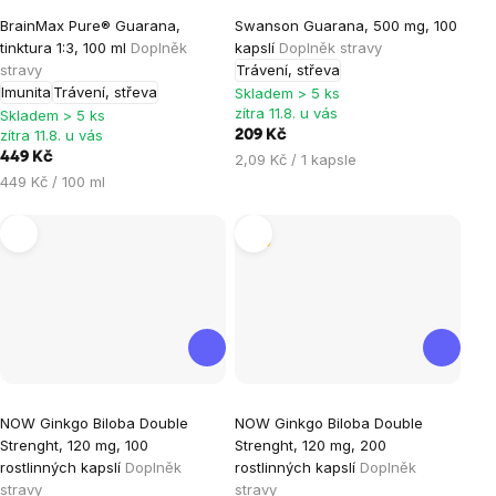
Průměrné
BrainMax Pure® Guarana,
Swanson Guarana, 500 mg, 100
hodnocení
tinktura 1:3, 100 ml
Doplněk
kapslí
Doplněk stravy
produktu
stravy
Trávení, střeva
je
Imunita
Trávení, střeva
Skladem > 5 ks
zítra 11.8. u vás
4,7
Skladem > 5 ks
zítra 11.8. u vás
209 Kč
z
449 Kč
Měrná
2,09 Kč / 1 kapsle
5
Měrná
cena:
449 Kč / 100 ml
hvězdiček.
cena:
Tip
Průměrné
Průměrné
NOW Ginkgo Biloba Double
NOW Ginkgo Biloba Double
hodnocení
hodnocení
Strenght, 120 mg, 100
Strenght, 120 mg, 200
produktu
produktu
rostlinných kapslí
Doplněk
rostlinných kapslí
Doplněk
je
je
stravy
stravy