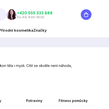
Nákupní
‭+420 555 333 688
Po–Pá: 8:00–18:00
košík
Přírodní kosmetika
Značky
n těla i mysli. Cítit se skvěle není náhoda,
y
Potraviny
Fitness pomůcky