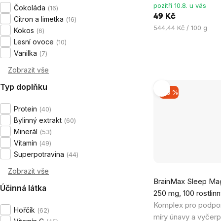
pozítří 10.8. u vás
Čokoláda
16
49 Kč
Citron a limetka
16
Měrná
544,44 Kč / 100 g
Kokos
6
cena:
Lesní ovoce
10
Vanilka
7
Zobrazit vše
Typ doplňku
–10 %
Protein
40
Bylinný extrakt
60
Minerál
53
Vitamín
49
Superpotravina
44
Zobrazit vše
Průměrné
BrainMax Sleep Ma
hodnocení
Účinná látka
250 mg, 100 rostlinn
produktu
Komplex pro podpor
je
Hořčík
62
míry únavy a vyčerp
4,8