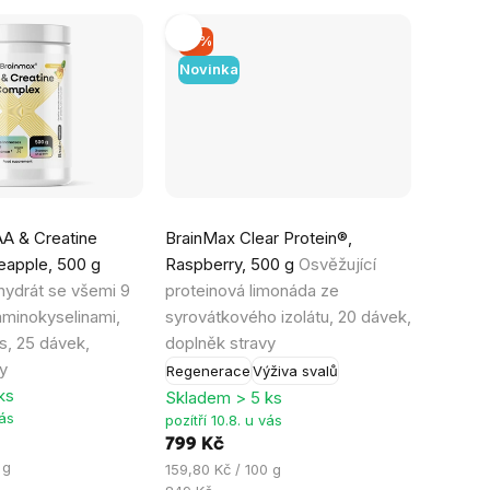
–5 %
Novinka
A & Creatine
BrainMax Clear Protein®,
eapple, 500 g
Raspberry, 500 g
Osvěžující
hydrát se všemi 9
proteinová limonáda ze
aminokyselinami,
syrovátkového izolátu, 20 dávek,
s, 25 dávek,
doplněk stravy
y
Regenerace
Výživa svalů
ks
Skladem > 5 ks
vás
pozítří 10.8. u vás
799 Kč
 g
Měrná
159,80 Kč / 100 g