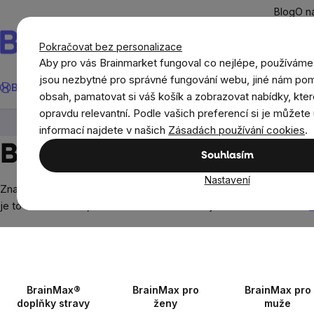
Přejít
Blog
O n
na
obsah
Pokračovat bez personalizace
Aby pro vás Brainmarket fungoval co nejlépe, používáme
Hledat
jsou nezbytné pro správné fungování webu, jiné nám pom
BrainMax®
Léto
Ušetři
Cíle
Doplňky stravy a výživa
Novi
obsah, pamatovat si váš košík a zobrazovat nabídky, kter
opravdu relevantní. Podle vašich preferencí si je můžete 
BrainMax®
informací najdete v našich
Zásadách používání cookies
.
BrainMax®
Souhlasím
Nastavení
Značka, která mění pravidla hry. 💥 BrainMax přináší špičkové dopl
je to volba. Kvalita, která mluví za sebe – to je značka BrainMax!
Z
BrainMax®
BrainMax pro
BrainMax pro
doplňky stravy
ženy
muže