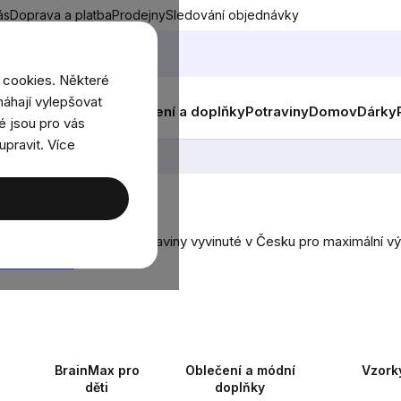
ás
Doprava a platba
Prodejny
Sledování objednávky
 cookies. Některé
áhají vylepšovat
nky
Muži
Ženy
Děti
Oblečení a doplňky
Potraviny
Domov
Dárky
é jsou pro vás
upravit. Více
ňky stravy a funkční potraviny vyvinuté v Česku pro maximální výko
obrazit více
BrainMax pro
Oblečení a módní
Vzork
děti
doplňky