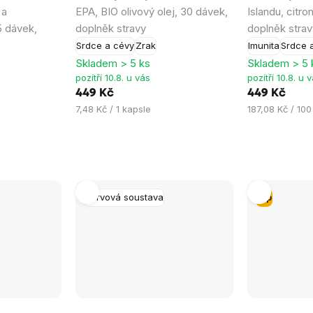
je
je
 a
EPA, BIO olivový olej, 30 dávek,
Islandu, citro
5,0
5,0
 dávek,
doplněk stravy
doplněk strav
z
z
Srdce a cévy
Zrak
Imunita
Srdce 
5
5
Skladem > 5 ks
Skladem > 5 
hvězdiček.
hvězdiček.
pozítří 10.8. u vás
pozítří 10.8. u 
449 Kč
449 Kč
Měrná
Měrná
7,48 Kč / 1 kapsle
187,08 Kč / 100
cena:
cena:
Nervová soustava
Tip
Průměrné
Průměrné