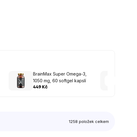
BrainMax Super Omega-3,
Brain
1050 mg, 60 softgel kapslí
Ashw
100 ro
449 Kč
699 K
1258
položek celkem