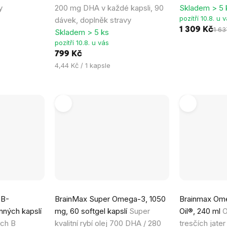
y
200 mg DHA v každé kapsli, 90
Skladem > 5 
z
z
pozítří 10.8. u 
dávek, doplněk stravy
5
5
1 309 Kč
1 63
Skladem > 5 ks
hvězdiček.
hvězdiček.
pozítří 10.8. u vás
799 Kč
Měrná
4,44 Kč / 1 kapsle
cena:
Průměrné
Průměrné
 B-
BrainMax Super Omega-3, 1050
Brainmax Ome
hodnocení
hodnocení
nných kapslí
mg, 60 softgel kapslí
Super
Oil®, 240 ml
O
produktu
produktu
ých B
kvalitní rybí olej 700 DHA / 280
tresčích jate