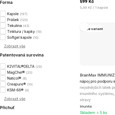
599 Kč
Forma
Měrná
5,99 Kč / 1 kapsle
cena:
Kapsle
197
Prášek
120
Tekutina
43
Více variant
Tinktura / kapky
19
Softgel kapsle
10
Zobrazit vše
Patentovaná surovina
K2VITAL®DELTA
29
Průměrné
MagChel®
25
BrainMax IMMUNIZ
hodnocení
Naticol®
8
nápoj pro podporu 
produktu
Creapure®
10
nejsilnějších látek 
je
KSM-66®
9
imunitního systému,
4,2
Zobrazit vše
stravy
z
Imunita
Příchuť
5
Skladem > 5 ks
hvězdiček.