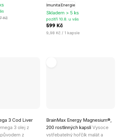
ks
Imunita
Energie
z
vás
Skladem > 5 ks
5
7 Kč
pozítří 10.8. u vás
hvězdiček.
599 Kč
Měrná
9,98 Kč / 1 kapsle
cena:
Průměrné
ga 3 Cod Liver
BrainMax Energy Magnesium®,
hodnocení
mega 3 olej z
200 rostlinných kapslí
Vysoce
produktu
r původem z
vstřebatelný hořčík malát a