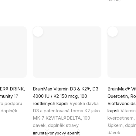
Průměrné
Průměrné
ER® DRINK,
BrainMax Vitamin D3 & K2®, D3
BrainMax® Vi
hodnocení
hodnocení
imunity
17
4000 IU / K2 150 mcg, 100
Quercetin, Ro
produktu
produktu
pro podporu
rostlinných kapslí
Vysoká dávka
Bioflavonoids,
je
je
 doplněk
D3 a patentovaná forma K2 jako
kapslí
Vitamín
5,0
5,0
MK-7 K2VITAL®DELTA, 100
kvercetinem, 
z
z
dávek, doplněk stravy
šípkem, dopln
5
5
dávek
Imunita
Pohybový aparát
hvězdiček.
hvězdiček.