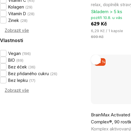
Vitamín C
45
relax, doplněk strav
z
Kolagen
29
Skladem > 5 ks
Vitamín D
5
28
pozítří 10.8. u vás
Zinek
28
hvězdiček.
629 Kč
Zobrazit vše
Měrná
6,29 Kč / 1 kapsle
cena:
699 Kč
Vlastnosti
Vegan
196
BIO
69
–15 %
Bez éček
36
Bez přidaného cukru
26
Bez lepku
17
Zobrazit vše
Průměrné
BrainMax Activated
hodnocení
Complex®, 90 rostli
produktu
Komplex aktivovan