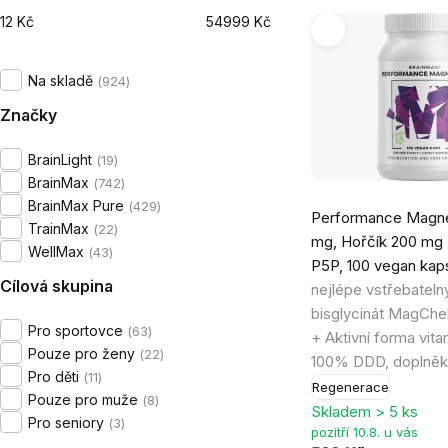
12
Kč
54999
Kč
Výpis
produktů
Na skladě
924
Značky
BrainLight
19
BrainMax
742
Průměrné
BrainMax Pure
429
Performance Magne
hodnocení
TrainMax
22
mg, Hořčík 200 mg 
produktu
WellMax
43
P5P, 100 vegan kap
je
Cílová skupina
nejlépe vstřebateln
4,9
bisglycinát MagCh
z
Pro sportovce
63
+ Aktivní forma vit
5
Pouze pro ženy
22
100% DDD, doplněk
hvězdiček.
Pro děti
11
Regenerace
Pouze pro muže
8
Skladem > 5 ks
Pro seniory
3
pozítří 10.8. u vás