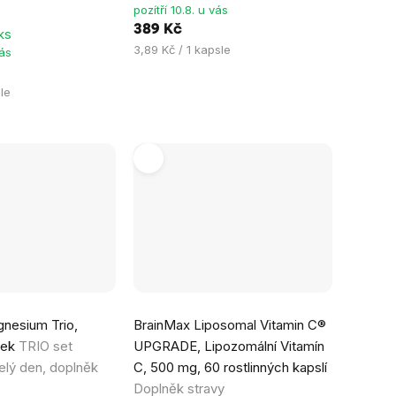
pozítří 10.8. u vás
389 Kč
ks
Měrná
3,89 Kč / 1 kapsle
vás
cena:
le
Průměrné
nesium Trio,
BrainMax Liposomal Vitamin C®
hodnocení
ček
TRIO set
UPGRADE, Lipozomální Vitamín
produktu
elý den, doplněk
C, 500 mg, 60 rostlinných kapslí
je
Doplněk stravy
5,0