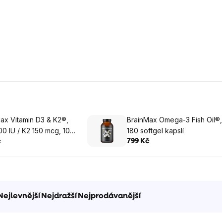
ax Vitamin D3 & K2®,
BrainMax Omega-3 Fish Oil®,
0 IU / K2 150 mcg, 100
180 softgel kapslí
ných kapslí
č
799 Kč
Nejlevnější
Nejdražší
Nejprodávanější