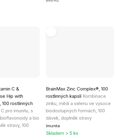
cena:
849 Kč
Průměrné
tamin C &
BrainMax Zinc Complex®, 100
hodnocení
se Hip with
rostlinných kapslí
Kombinace
produktu
 100 rostlinných
zinku, mědi a selenu ve vysoce
je
 C pro imunitu, s
biodostupných formách, 100
4,9
bioflavonoidy a bio
dávek, doplněk stravy
z
ěk stravy, 100
Imunita
5
Skladem > 5 ks
hvězdiček.