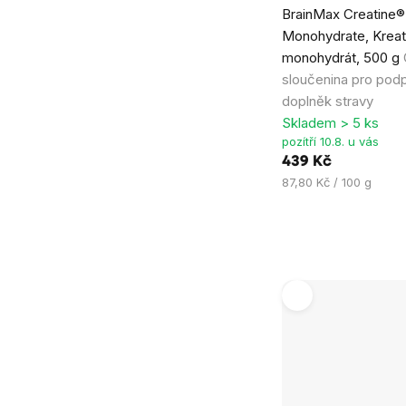
BrainMax Creatine®
hodnocení
Monohydrate, Kreat
produktu
monohydrát, 500 g
je
sloučenina pro pod
4,9
doplněk stravy
z
Skladem > 5 ks
5
pozítří 10.8. u vás
hvězdiček.
439 Kč
Měrná
87,80 Kč / 100 g
cena: