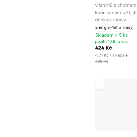
je
vitamínů s cholinem
5,0
koenzymem Q10, 45
z
doplněk stravy
5
Energie
Pleť a vlasy
hvězdiček.
Skladem > 5 ks
pozítří 10.8. u vás
424 Kč
Měrná
4,71 Kč / 1 kapsle
cena:
499 Kč
Průměrné