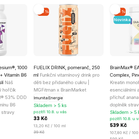
–15 %
–10 %
Novinka
Průměrné
Průměrné
sium®, 1000
FUELIX DRINK, pomeranč, 250
BrainMax® EA
hodnocení
hodnocení
+ Vitamín B6
ml
Funkční vitamínový drink pro
Complex, Pin
produktu
produktu
slí
Náš
děti bez přidaného cukru |
Kreatin mono
je
je
ý hořčík
MGFitman x BrainMarket
esenciálními 
4,2
3,0
el® 53% DDD
příchuť anana
Imunita
Energie
z
z
amínu B6
doplněk strav
Skladem > 5 ks
5
5
 stravy
pozítří 10.8. u vás
Skladem > 5 
hvězdiček.
hvězdiček.
33 Kč
pozítří 10.8. u 
Měrná
539 Kč
13,20 Kč / 100 ml
cena:
39 Kč
Měrná
107,80 Kč / 100
cena:
599 Kč