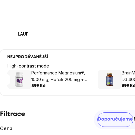
LAUF
NEJPRODÁVANĚJŠÍ
High-contrast mode
Performance Magnesium®,
BrainM
1000 mg, Hořčík 200 mg +
D3 400
Vitamín B6 P5P, 100 vegan
rostlin
599 Kč
699 K
kapslí
Postranní
Filtrace
Řazení
Doporučujeme
panel
produktů
Cena