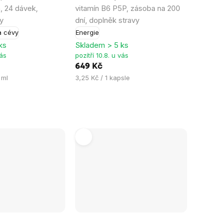
je
n, 24 dávek,
vitamín B6 P5P, zásoba na 200
4,9
y
dní, doplněk stravy
z
a cévy
Energie
5
ks
Skladem > 5 ks
hvězdiček.
vás
pozítří 10.8. u vás
649 Kč
Měrná
 ml
3,25 Kč / 1 kapsle
cena:
Průměrné