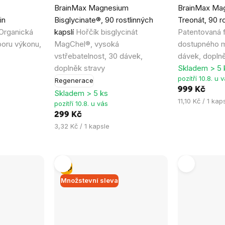
BrainMax Magnesium
BrainMax Mag
hodnocení
hodnocení
in
Bisglycinate®, 90 rostlinných
Treonát, 90 ro
produktu
produktu
Organická
kapslí
Hořčík bisglycinát
Patentovaná 
je
je
poru výkonu,
MagChel®, vysoká
dostupného m
4,9
5,0
vstřebatelnost, 30 dávek,
dávek, doplně
z
z
doplněk stravy
Skladem > 5 
5
5
pozítří 10.8. u 
Regenerace
hvězdiček.
hvězdiček.
999 Kč
Skladem > 5 ks
Měrná
11,10 Kč / 1 kap
pozítří 10.8. u vás
cena:
299 Kč
Měrná
3,32 Kč / 1 kapsle
cena:
Tip
Množstevní sleva