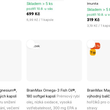
Skladem > 5 ks
Imunita
pozítří 10.8. u vás
Skladem > 5 
699 Kč
pozítří 10.8. u 
Měrná
6,99 Kč / 1 kapsle
319 Kč
cena:
Měrná
3,19 Kč / 1 kaps
cena:
Mozek
–20 %
Tip
Průměrné
Průměrné
gnesium®,
BrainMax Omega-3 Fish Oil®,
BrainMax Mag
hodnocení
hodnocení
ých kapslí
180 softgel kapslí
Prémiový rybí
výhodný balí
produktu
produktu
u snížení
olej, nízká oxidace, vysoká
hořčíků pro c
je
je
ání, večerní
vstřebatelnost, 300 mg EPA a
stravy
4,9
5,0