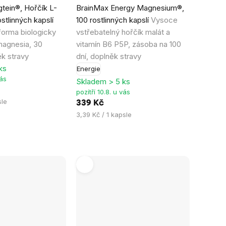
tein®, Hořčík L-
BrainMax Energy Magnesium®,
hodnocení
stlinných kapslí
100 rostlinných kapslí
Vysoce
produktu
forma biologicky
vstřebatelný hořčík malát a
je
agnesia, 30
vitamín B6 P5P, zásoba na 100
5,0
k stravy
dní, doplněk stravy
z
ks
Energie
5
vás
Skladem > 5 ks
hvězdiček.
pozítří 10.8. u vás
sle
339 Kč
Měrná
3,39 Kč / 1 kapsle
cena: