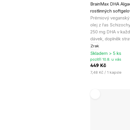
BrainMax DHA Alga
hodnocení
rostlinných softgelo
produktu
Prémiový vegansk
je
olej z řas Schizochy
5,0
250 mg DHA v každé
z
dávek, doplněk stra
5
Zrak
hvězdiček.
Skladem > 5 ks
pozítří 10.8. u vás
449 Kč
Měrná
7,48 Kč / 1 kapsle
cena: