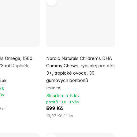
als Omega, 1560
Nordic Naturals Children's DHA
73 ml
Doplněk
Gummy Chews, rybí olej pro děti
3+, tropické ovoce, 30
gumových bonbónů
rak
ks
Imunita
vás
Skladem > 5 ks
pozítří 10.8. u vás
0 ml
599 Kč
Měrná
19,97 Kč / 1 ks
cena: