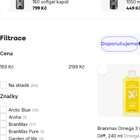
180 softgel kapslí
1050 m
799 Kč
449 K
Postranní
Filtrace
Řazení
Doporučujeme
panel
produktů
Cena
169
Kč
2199
Kč
Výpis
produktů
Na skladě
60
Značky
Arctic Blue
10
Aroha
1
Průměrné
BrainMax
17
Brainmax Omega 3 
hodnocení
BrainMax Pure
1
Oil®, 240 ml
Omega 3
produktu
Garden of life
5