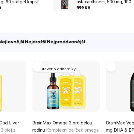
g, 60 softgel kapslí
astaxanthinem, 500 mg, 100
softgel kapslí
č
999 Kč
Nejlevnější
Nejdražší
Nejprodávanější
Sestaveno odborníky
Průměrné
Cod Liver
BrainMax Omega 3 pro celou
BrainMax Ve
hodnocení
 olej z
rodinu
Komplexní balíček omega
mg DHA & EP
produktu