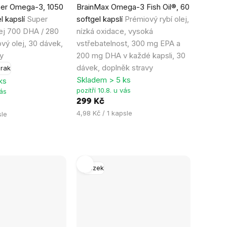
er Omega-3, 1050
BrainMax Omega-3 Fish Oil®, 60
hodnocení
l kapslí
Super
softgel kapslí
Prémiový rybí olej,
produktu
olej 700 DHA / 280
nízká oxidace, vysoká
je
ový olej, 30 dávek,
vstřebatelnost, 300 mg EPA a
4,4
y
200 mg DHA v každé kapsli, 30
z
dávek, doplněk stravy
rak
5
Skladem > 5 ks
ks
hvězdiček.
pozítří 10.8. u vás
vás
299 Kč
Měrná
4,98 Kč / 1 kapsle
sle
cena:
Mozek