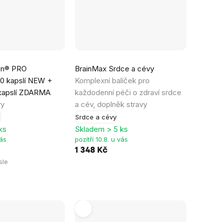
en® PRO
BrainMax Srdce a cévy
90 kapslí NEW +
Komplexní balíček pro
kapslí ZDARMA
každodenní péči o zdraví srdce
vy
a cév, doplněk stravy
e
Srdce a cévy
ks
Skladem > 5 ks
vás
pozítří 10.8. u vás
1 348 Kč
sle