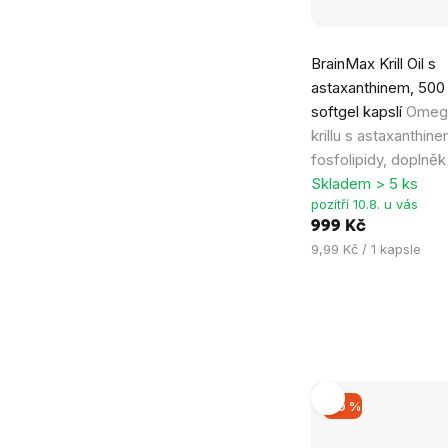
Průměrné
BrainMax Krill Oil s
hodnocení
astaxanthinem, 500
produktu
softgel kapslí
Omega
je
krillu s astaxanthin
4,9
fosfolipidy, doplněk
z
Skladem > 5 ks
5
pozítří 10.8. u vás
hvězdiček.
999 Kč
Měrná
9,99 Kč / 1 kapsle
cena:
–10 %