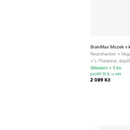
Průměrné
BrainMax Mozek v k
hodnocení
Neurohacker + Veg
produktu
+ L-Theanine, doplň
je
Skladem > 5 ks
5,0
pozítří 10.8. u vás
z
2 089 Kč
5
hvězdiček.