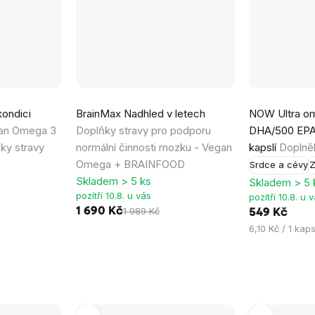
Průměrné
Průměrné
ondici
BrainMax Nadhled v letech
NOW Ultra o
hodnocení
hodnocení
an Omega 3
Doplňky stravy pro podporu
DHA/500 EPA,
produktu
produktu
ky stravy
normální činnosti mozku - Vegan
kapslí
Doplněk
je
je
Omega + BRAINFOOD
Srdce a cévy
Z
5,0
5,0
Skladem > 5 ks
Skladem > 5 
z
z
pozítří 10.8. u vás
pozítří 10.8. u 
5
5
1 690 Kč
1 989 Kč
549 Kč
hvězdiček.
hvězdiček.
Měrná
6,10 Kč / 1 kaps
cena: