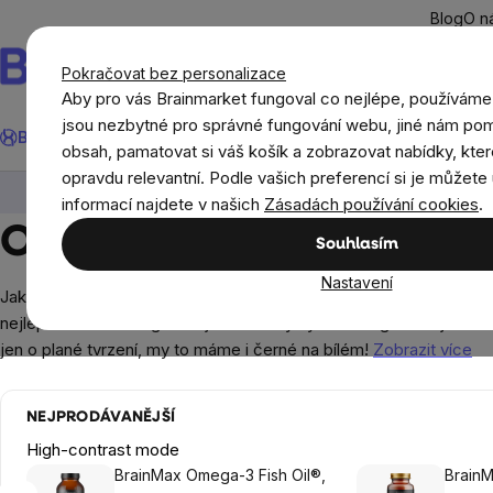
Přejít
Blog
O n
na
obsah
Pokračovat bez personalizace
Aby pro vás Brainmarket fungoval co nejlépe, používáme
Hledat
jsou nezbytné pro správné fungování webu, jiné nám pom
BrainMax®
Léto
Ušetři
Cíle
Doplňky stravy a výživa
Novi
obsah, pamatovat si váš košík a zobrazovat nabídky, kter
opravdu relevantní. Podle vašich preferencí si je můžete 
Doplňky stravy a výživa
Tuky
Omega 3
informací najdete v našich
Zásadách používání cookies
.
Omega kyseliny - Omega 
Souhlasím
Nastavení
Jak vybrat ten správný omega 3 olej?
Chtějte po svém dodavate
nejlepší! V této kategorii najdete široký výběr omega 3 olejů v té 
jen o plané tvrzení, my to máme i černé na bílém!
Zobrazit více
NEJPRODÁVANĚJŠÍ
High-contrast mode
BrainMax Omega-3 Fish Oil®,
Brain