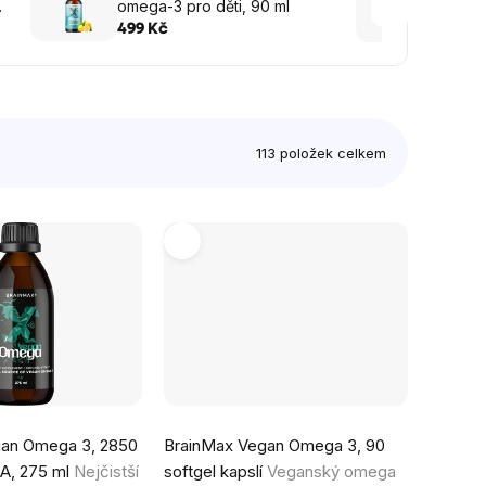
omega-3 pro děti, 90 ml
Multi
Omega
748 K
499 Kč
113
položek celkem
Průměrné
gan Omega 3, 2850
BrainMax Vegan Omega 3, 90
hodnocení
A, 275 ml
Nejčistší
softgel kapslí
Veganský omega
produktu