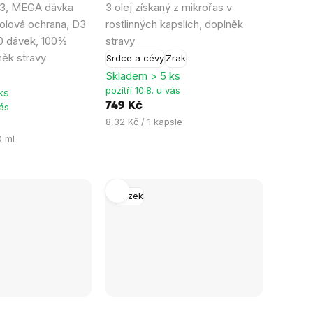
 3, MEGA dávka
3 olej získaný z mikrořas v
je
olová ochrana, D3
rostlinných kapslích, doplněk
4,5
50 dávek, 100%
stravy
z
ěk stravy
Srdce a cévy
Zrak
5
Skladem > 5 ks
hvězdiček.
pozítří 10.8. u vás
ks
749 Kč
vás
Měrná
8,32 Kč / 1 kapsle
cena:
0 ml
Mozek
Průměrné