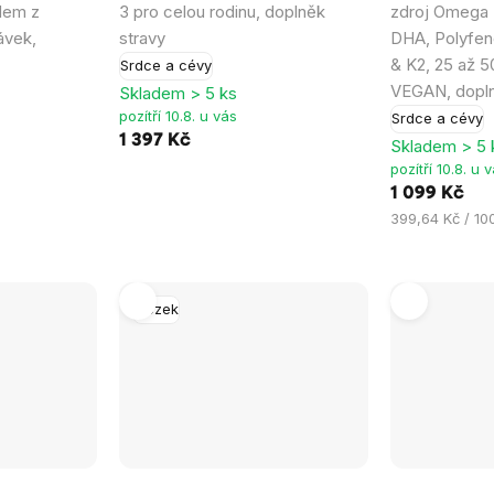
dem z
3 pro celou rodinu, doplněk
zdroj Omega
je
dávek,
stravy
DHA, Polyfen
4,9
& K2, 25 až 
Srdce a cévy
z
VEGAN, dopln
Skladem > 5 ks
5
pozítří 10.8. u vás
Srdce a cévy
hvězdiček.
1 397 Kč
Skladem > 5 
pozítří 10.8. u 
1 099 Kč
Měrná
399,64 Kč / 10
cena:
Mozek
Průměrné
Průměrné