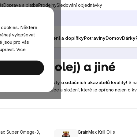
ás
Doprava a platba
Prodejny
Sledování objednávky
 cookies. Některé
áhají vylepšovat
nky
Muži
Ženy
Děti
Oblečení a doplňky
Potraviny
Domov
Dárky
é jsou pro vás
upravit. Více
3 (rybí olej) a jiné
li omega 3
aktuální hodnoty oxidačních ukazatelů kvality!
S na
nejlepší kvalitě, bez oxidace a složení, které je opřeno nejen o kva
Max Super Omega-3,
BrainMax Krill Oil s