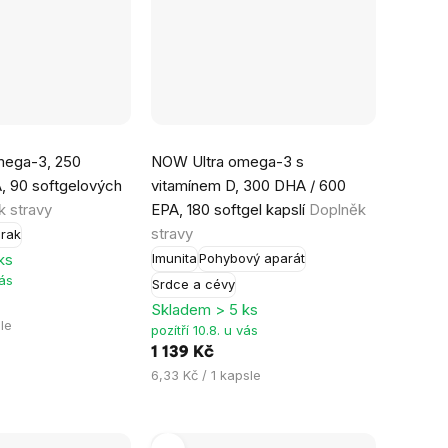
Průměrné
mega-3, 250
NOW Ultra omega-3 s
hodnocení
 90 softgelových
vitamínem D, 300 DHA / 600
produktu
 stravy
EPA, 180 softgel kapslí
Doplněk
je
stravy
rak
5,0
ks
Imunita
Pohybový aparát
z
vás
Srdce a cévy
5
Skladem > 5 ks
hvězdiček.
le
pozítří 10.8. u vás
1 139 Kč
Měrná
6,33 Kč / 1 kapsle
cena: