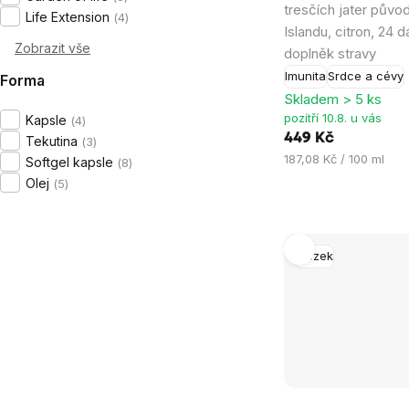
tresčích jater půvo
je
Life Extension
4
Islandu, citron, 24 
5,0
Zobrazit vše
doplněk stravy
z
Imunita
Srdce a cévy
Forma
5
Skladem > 5 ks
hvězdiček.
pozítří 10.8. u vás
Kapsle
4
449 Kč
Tekutina
3
Měrná
187,08 Kč / 100 ml
Softgel kapsle
8
cena:
Olej
5
Mozek
Průměrné