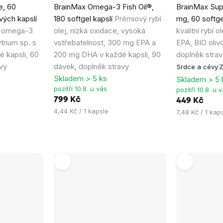
e, 60
BrainMax Omega-3 Fish Oil®,
BrainMax Sup
hodnocení
hodnocení
vých kapslí
180 softgel kapslí
Prémiový rybí
mg, 60 softge
produktu
produktu
ý omega-3
olej, nízká oxidace, vysoká
kvalitní rybí 
je
je
trium sp. s
vstřebatelnost, 300 mg EPA a
EPA, BIO oliv
4,9
5,0
 kapsli, 60
200 mg DHA v každé kapsli, 90
doplněk strav
z
z
vy
dávek, doplněk stravy
Srdce a cévy
Z
5
5
Skladem > 5 ks
Skladem > 5 
hvězdiček.
hvězdiček.
pozítří 10.8. u vás
pozítří 10.8. u 
799 Kč
449 Kč
Měrná
4,44 Kč / 1 kapsle
Měrná
7,48 Kč / 1 kap
cena:
cena: