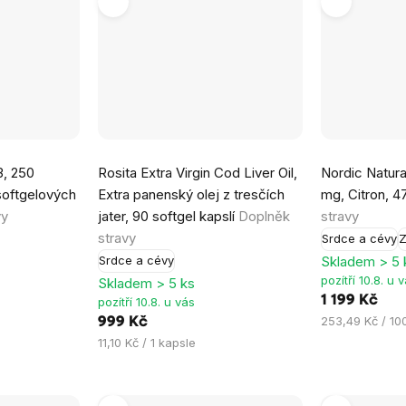
Průměrné
Průměrné
, 250
Rosita Extra Virgin Cod Liver Oil,
Nordic Natur
hodnocení
hodnocení
softgelových
Extra panenský olej z tresčích
mg, Citron, 4
produktu
produktu
vy
jater, 90 softgel kapslí
Doplněk
stravy
je
je
stravy
Srdce a cévy
Z
5,0
5,0
Skladem > 5 
Srdce a cévy
z
z
pozítří 10.8. u 
Skladem > 5 ks
5
5
1 199 Kč
pozítří 10.8. u vás
hvězdiček.
hvězdiček.
Měrná
253,49 Kč / 10
999 Kč
cena:
Měrná
11,10 Kč / 1 kapsle
cena: