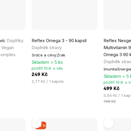
Průměrné
Průměrné
 víc
Doplňky
Reflex Omega 3 - 90 kapslí
Reflex Nexg
hodnocení
hodnocení
- Vegan
Doplněk stravy
Multivitamín 
produktu
produktu
Complex
Omega 3 90 
Srdce a cévy
Zrak
je
je
Doplněk stra
Skladem > 5 ks
5,0
5,0
pozítří 10.8. u vás
Imunita
Energi
z
z
249 Kč
Skladem > 5 
5
5
Měrná
2,77 Kč / 1 kapsle
pozítří 10.8. u 
hvězdiček.
hvězdiček.
cena:
499 Kč
Měrná
5,54 Kč / 1 kap
cena:
748 Kč
–15 %