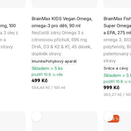
Průměrné
Průměrné
BrainMax KIDS Vegan Omega,
BrainMax Fish
hodnocení
hodnocení
 mg, 100
omega-3 pro děti, 90 ml
Super Omega
produktu
produktu
 3 olej z
Nejčistší zdroj Omega 3 s
a EPA, 275 m
je
je
em a
citronovou příchutí, 696 mg
omega 3, BIO 
4,4
4,8
 stravy
DHA, D3 & K2 & K1, 45 dávek,
polyfenoly, BI
z
z
doplněk stravy
patentovaný v
5
5
stravy
Imunita
Pohybový aparát
hvězdiček.
hvězdiček.
Skladem > 5 ks
Srdce a cévy
pozítří 10.8. u vás
Skladem > 5 
499 Kč
pozítří 10.8. u 
Měrná
554,44 Kč / 100 ml
999 Kč
cena:
Měrná
363,27 Kč / 10
cena:
–33 %