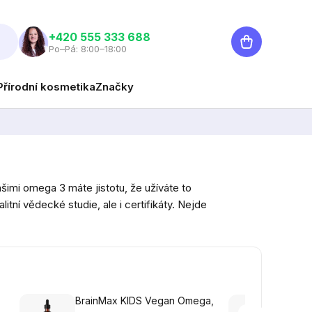
Nákupní
‭+420 555 333 688
Po–Pá: 8:00–18:00
košík
Přírodní kosmetika
Značky
šimi omega 3 máte jistotu, že užíváte to
litní vědecké studie, ale i certifikáty. Nejde
BrainMax KIDS Vegan Omega,
Refle