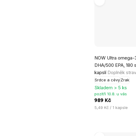
Průměrné
NOW Ultra omega-3
hodnocení
DHA/500 EPA, 180 
produktu
kapslí
Doplněk stra
je
Srdce a cévy
Zrak
4,8
Skladem > 5 ks
z
pozítří 10.8. u vás
5
989 Kč
hvězdiček.
Měrná
5,49 Kč / 1 kapsle
cena: