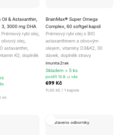
Průměrné
 Oil & Astaxanthin,
BrainMax® Super Omega
hodnocení
 3, 3000 mg DHA
Complex, 60 softgel kapslí
produktu
l
Prémiový rybí olej,
Prémiový rybí olej s BIO
je
olivový olej,
astaxanthinem a olivovým
4,8
O astaxanthin,
olejem, vitamíny D3&K2, 30
z
itamín K2, doplněk
dávek, doplněk stravy
5
Imunita
Zrak
hvězdiček.
Skladem > 5 ks
pozítří 10.8. u vás
ks
699 Kč
vás
Měrná
11,65 Kč / 1 kapsle
cena:
0 ml
Sestaveno odborníky