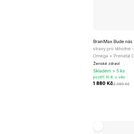
Průměrné
BrainMax Bude nás
hodnocení
stravy pro těhotné 
produktu
Omega + Prenatal 
je
Ženské zdraví
5,0
Skladem > 5 ks
z
pozítří 10.8. u vás
5
1 880 Kč
2 089 Kč
hvězdiček.