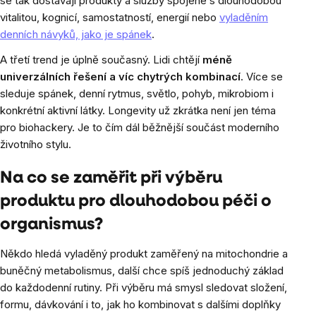
se tak dostávají produkty a služby spojené s dlouhodobou
vitalitou, kognicí, samostatností, energií nebo
vyladěním
denních návyků, jako je spánek
.
A třetí trend je úplně současný. Lidi chtějí
méně
univerzálních řešení a víc chytrých kombinací
. Více se
sleduje spánek, denní rytmus, světlo, pohyb, mikrobiom i
konkrétní aktivní látky. Longevity už zkrátka není jen téma
pro biohackery. Je to čím dál běžnější součást moderního
životního stylu.
Na co se zaměřit při výběru
produktu pro dlouhodobou péči o
organismus?
Někdo hledá vyladěný produkt zaměřený na mitochondrie a
buněčný metabolismus, další chce spíš jednoduchý základ
do každodenní rutiny. Při výběru má smysl sledovat složení,
formu, dávkování i to, jak ho kombinovat s dalšími doplňky