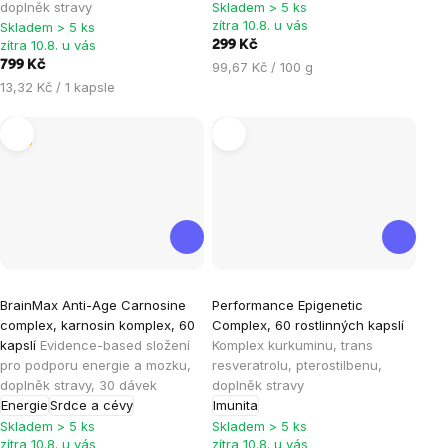
je
doplněk stravy
Skladem > 5 ks
zítra 10.8. u vás
Skladem > 5 ks
4,5
zítra 10.8. u vás
299 Kč
z
799 Kč
Měrná
99,67 Kč / 100 g
5
Měrná
cena:
13,32 Kč / 1 kapsle
hvězdiček.
cena:
Tip
Průměrné
Průměrné
BrainMax Anti-Age Carnosine
Performance Epigenetic
hodnocení
hodnocení
complex, karnosin komplex, 60
Complex, 60 rostlinných kapslí
produktu
produktu
kapslí
Evidence-based složení
Komplex kurkuminu, trans
je
je
pro podporu energie a mozku,
resveratrolu, pterostilbenu,
doplněk stravy, 30 dávek
doplněk stravy
5,0
5,0
Energie
Srdce a cévy
Imunita
z
z
Skladem > 5 ks
Skladem > 5 ks
5
5
zítra 10.8. u vás
zítra 10.8. u vás