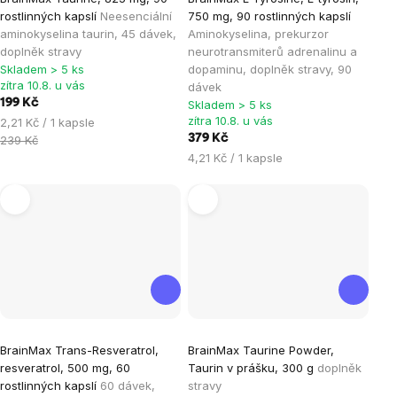
hodnocení
hodnocení
rostlinných kapslí
Neesenciální
750 mg, 90 rostlinných kapslí
produktu
produktu
aminokyselina taurin, 45 dávek,
Aminokyselina, prekurzor
je
je
doplněk stravy
neurotransmiterů adrenalinu a
Skladem > 5 ks
dopaminu, doplněk stravy, 90
5,0
5,0
zítra 10.8. u vás
dávek
z
z
199 Kč
Skladem > 5 ks
5
5
zítra 10.8. u vás
Měrná
2,21 Kč / 1 kapsle
hvězdiček.
hvězdiček.
cena:
379 Kč
239 Kč
Měrná
4,21 Kč / 1 kapsle
cena:
Průměrné
BrainMax Trans-Resveratrol,
BrainMax Taurine Powder,
hodnocení
resveratrol, 500 mg, 60
Taurin v prášku, 300 g
doplněk
produktu
rostlinných kapslí
60 dávek,
stravy