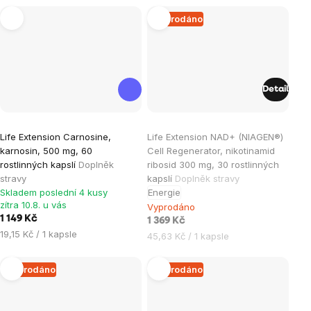
Vyprodáno
Detail
Průměrné
Life Extension Carnosine,
Life Extension NAD+ (NIAGEN®)
hodnocení
karnosin, 500 mg, 60
Cell Regenerator, nikotinamid
produktu
rostlinných kapslí
Doplněk
ribosid 300 mg, 30 rostlinných
je
stravy
kapslí
Doplněk stravy
Skladem poslední 4 kusy
Energie
5,0
zítra 10.8. u vás
Vyprodáno
z
1 149 Kč
1 369 Kč
5
Měrná
19,15 Kč / 1 kapsle
Měrná
45,63 Kč / 1 kapsle
hvězdiček.
cena:
cena:
Vyprodáno
Vyprodáno