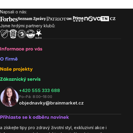
Napsali o nás:
Zápatí
Jsme hrdými partnery klubů:
Informace pro vás
O firmě
Naše projekty
Zákaznický servis
‭+420 555 333 688
Po–Pá: 8:00–18:00
objednavky@brainmarket.cz
Přihlaste se k odběru novinek
a získejte tipy pro zdravý životní styl, exkluzivní akce i