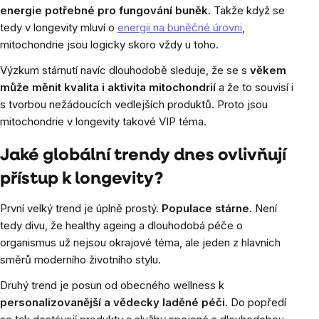
energie potřebné pro fungování buněk
. Takže když se
tedy v longevity mluví o
energii na buněčné úrovni
,
mitochondrie jsou logicky skoro vždy u toho.
Výzkum stárnutí navíc dlouhodobě sleduje, že se s
věkem
může měnit kvalita i aktivita mitochondrií
a že to souvisí i
s tvorbou nežádoucích vedlejších produktů. Proto jsou
mitochondrie v longevity takové VIP téma.
Jaké globální trendy dnes ovlivňují
přístup k longevity?
První velký trend je úplně prostý.
Populace stárne.
Není
tedy divu, že healthy ageing a dlouhodobá péče o
organismus už nejsou okrajové téma, ale jeden z hlavních
směrů moderního životního stylu.
Druhý trend je posun od obecného wellness k
personalizovanější a vědecky laděné péči
. Do popředí