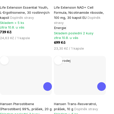
Průměrné
Life Extension Essential Youth,
Life Extension NAD+ Cell
hodnocení
L-Ergothioneine, 30 rostlinných
Formula, Nicotinamide riboside,
produktu
kapslí
Doplněk stravy
100 mg, 30 kapslí EU
Doplněk
je
Skladem > 5 ks
stravy
zítra 10.8. u vás
Energie
5,0
739 Kč
Skladem poslední 2 kusy
z
Měrná
zítra 10.8. u vás
24,63 Kč / 1 kapsle
5
cena:
699 Kč
hvězdiček.
Měrná
23,30 Kč / 1 kapsle
cena:
Výprodej
Hansen Pterostilbene
Hansen Trans-Resveratrol,
(Pterostilben) 99%, prášek, 20 g
prášek, 10 g
Doplněk stravy
Skladem poslední 3 kusy
Skladem > 5 ks