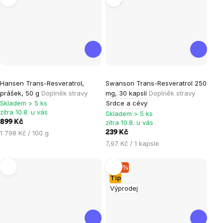
Průměrné
Průměrné
Hansen Trans-Resveratrol,
Swanson Trans-Resveratrol 250
hodnocení
hodnocení
prášek, 50 g
Doplněk stravy
mg, 30 kapslí
Doplněk stravy
produktu
produktu
Skladem > 5 ks
Srdce a cévy
je
je
zítra 10.8. u vás
Skladem > 5 ks
899 Kč
zítra 10.8. u vás
5,0
5,0
Měrná
1 798 Kč / 100 g
239 Kč
z
z
cena:
Měrná
7,97 Kč / 1 kapsle
5
5
cena:
hvězdiček.
hvězdiček.
–16 %
Tip
Výprodej