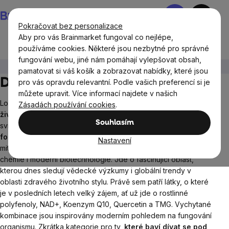
Přejít
Nákupní
na
košík
Pokračovat bez personalizace
obsah
Aby pro vás Brainmarket fungoval co nejlépe,
používáme cookies. Některé jsou nezbytné pro správné
fungování webu, jiné nám pomáhají vylepšovat obsah,
Cíle
Longevity
pamatovat si váš košík a zobrazovat nabídky, které jsou
Doplňky stravy na longevity
pro vás opravdu relevantní. Podle vašich preferencí si je
můžete upravit. Více informací najdete v našich
Longevity je jedno z
nediskutovanějších témat moderního
Zásadách používání cookies
.
životního stylu
. A není divu. Zatímco dřív se řešilo hlavně kolik
Souhlasím
svíček bude na dortu, dnes se mnohem víc mluví o tom,
v jaké
formě je chceme sfouknout
. Do popředí se dostávají
Nastavení
mitochondrie, oxidativní stres, buněčná biologie, molekulární
chemie i moderní biotechnologie. Jde o fascinující oblast,
kterou dnes sledují vědecké výzkumy i globální trendy v
oblasti zdravého životního stylu.
Právě sem patří látky, o které
je v posledních letech velký zájem, ať už jde o rostlinné
polyfenoly, NAD+, Koenzym Q10, Quercetin a TMG. Vychytané
kombinace jsou inspirovány moderním pohledem na fungování
organismu. Zkrátka kategorie pro ty,
které baví dívat se pod