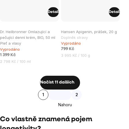
Detail
Detail
Průměrné
Dr. Heilbronner Omlazující a
Hansen Apigenin, prášek, 20 g
hodnocení
pečující denní krém, BIO, 50 ml
Doplněk stravy
produktu
Pleť a vlasy
Vyprodáno
je
Vyprodáno
799 Kč
0,0
Měrná
1 399 Kč
3 995 Kč / 100 g
cena:
Měrná
2 798 Kč / 100 ml
z
cena:
5
hvězdiček.
Ovládací
Načíst 11 dalších
prvky
Stránkování
1
2
výpisu
Nahoru
Co vlastně znamená pojem
longetivity?