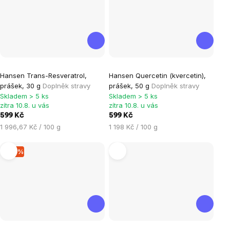
Hansen Trans-Resveratrol,
Hansen Quercetin (kvercetin),
prášek, 30 g
Doplněk stravy
prášek, 50 g
Doplněk stravy
Skladem > 5 ks
Skladem > 5 ks
zítra 10.8. u vás
zítra 10.8. u vás
599 Kč
599 Kč
Měrná
Měrná
1 996,67 Kč / 100 g
1 198 Kč / 100 g
cena:
cena:
–10 %