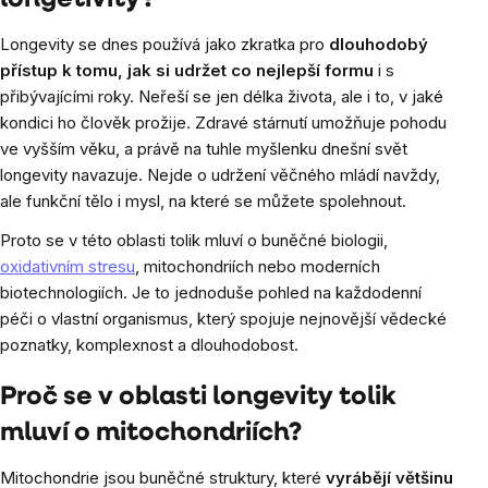
Longevity se dnes používá jako zkratka pro
dlouhodobý
přístup k tomu, jak si udržet co nejlepší formu
i s
přibývajícími roky. Neřeší se jen délka života, ale i to, v jaké
kondici ho člověk prožije. Zdravé stárnutí umožňuje pohodu
ve vyšším věku, a právě na tuhle myšlenku dnešní svět
longevity navazuje. Nejde o udržení věčného mládí navždy,
ale funkční tělo i mysl, na které se můžete spolehnout.
Proto se v této oblasti tolik mluví o buněčné biologii,
oxidativním stresu
, mitochondriích nebo moderních
biotechnologiích. Je to jednoduše pohled na každodenní
péči o vlastní organismus, který spojuje nejnovější vědecké
poznatky, komplexnost a dlouhodobost.
Proč se v oblasti longevity tolik
mluví o mitochondriích?
Mitochondrie jsou buněčné struktury, které
vyrábějí většinu