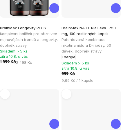
Průměrné
BrainMax Longevity PLUS
BrainMax NAD+ RiaGev®, 750
hodnocení
Komplexní balíček pro příznivce
mg, 100 rostlinných kapslí
produktu
nejnovějších trendů a longevity,
Patentovaná kombinace
je
doplněk stravy
nikotinamidu a D-ribózy, 50
Skladem > 5 ks
dávek, doplněk stravy
4,8
zítra 10.8. u vás
Energie
z
1 999 Kč
2 498 Kč
Skladem > 5 ks
5
zítra 10.8. u vás
hvězdiček.
999 Kč
Měrná
9,99 Kč / 1 kapsle
cena: