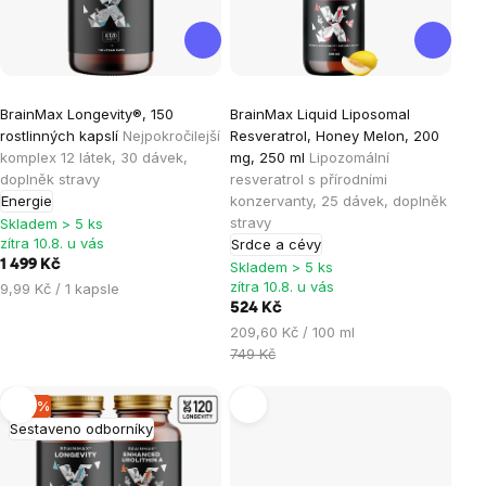
Průměrné
Průměrné
BrainMax Longevity®, 150
BrainMax Liquid Liposomal
hodnocení
hodnocení
rostlinných kapslí
Nejpokročilejší
Resveratrol, Honey Melon, 200
produktu
produktu
komplex 12 látek, 30 dávek,
mg, 250 ml
Lipozomální
je
je
doplněk stravy
resveratrol s přírodními
Energie
konzervanty, 25 dávek, doplněk
5,0
0,0
stravy
Skladem > 5 ks
z
z
zítra 10.8. u vás
Srdce a cévy
5
5
1 499 Kč
Skladem > 5 ks
hvězdiček.
hvězdiček.
zítra 10.8. u vás
Měrná
9,99 Kč / 1 kapsle
cena:
524 Kč
Měrná
209,60 Kč / 100 ml
cena:
749 Kč
–19 %
Sestaveno odborníky