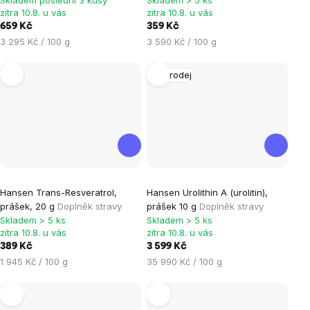
zítra 10.8. u vás
zítra 10.8. u vás
659 Kč
359 Kč
Měrná
Měrná
3 295 Kč / 100 g
3 590 Kč / 100 g
cena:
cena:
Výprodej
Průměrné
Hansen Trans-Resveratrol,
Hansen Urolithin A (urolitin),
hodnocení
prášek, 20 g
Doplněk stravy
prášek 10 g
Doplněk stravy
produktu
Skladem > 5 ks
Skladem > 5 ks
je
zítra 10.8. u vás
zítra 10.8. u vás
389 Kč
3 599 Kč
5,0
Měrná
Měrná
1 945 Kč / 100 g
35 990 Kč / 100 g
z
cena:
cena:
5
hvězdiček.