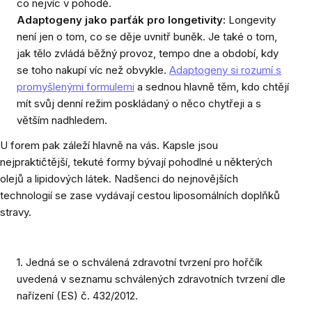
co nejvíc v pohodě.
Adaptogeny jako parťák pro longetivity:
Longevity
není jen o tom, co se děje uvnitř buněk. Je také o tom,
jak tělo zvládá běžný provoz, tempo dne a období, kdy
se toho nakupí víc než obvykle.
Adaptogeny si rozumí s
promyšlenými formulemi
a sednou hlavně těm, kdo chtějí
mít svůj denní režim poskládaný o něco chytřeji a s
větším nadhledem.
U forem pak záleží hlavně na vás. Kapsle jsou
nejpraktičtější, tekuté formy bývají pohodlné u některých
olejů a lipidových látek. Nadšenci do nejnovějších
technologií se zase vydávají cestou liposomálních doplňků
stravy.
1. Jedná se o schválená zdravotní tvrzení pro hořčík
uvedená v seznamu schválených zdravotních tvrzení dle
nařízení (ES) č. 432/2012.