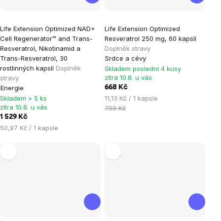
Průměrné
Průměrné
Life Extension Optimized NAD+
Life Extension Optimized
hodnocení
hodnocení
Cell Regenerator™ and Trans-
Resveratrol 250 mg, 60 kapslí
produktu
produktu
Resveratrol, Nikotinamid a
Doplněk stravy
je
je
Trans-Resveratrol, 30
Srdce a cévy
rostlinných kapslí
Doplněk
5,0
3,0
Skladem poslední 4 kusy
zítra 10.8. u vás
stravy
z
z
Energie
668 Kč
5
5
Měrná
Skladem > 5 ks
11,13 Kč / 1 kapsle
hvězdiček.
hvězdiček.
zítra 10.8. u vás
cena:
799 Kč
1 529 Kč
Měrná
50,97 Kč / 1 kapsle
cena:
Tip