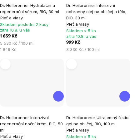
Dr. Heilbronner Hydratační a
Dr. Heilbronner Intenzivní
regenerační sérum, BIO, 30 ml
ochranný olej na obličej a tělo,
Pleť a vlasy
BIO, 30 ml
Pleť a vlasy
Skladem poslední 2 kusy
zítra 10.8. u vás
Skladem > 5 ks
zítra 10.8. u vás
1 659 Kč
Měrná
999 Kč
5 530 Kč / 100 ml
cena:
Měrná
1 849 Kč
3 330 Kč / 100 ml
cena:
Dr. Heilbronner Intenzivní
Dr. Heilbronner Ultrajemný čisticí
regenerační noční krém, BIO, 50
gel na obličej, BIO, 100 ml
ml
Pleť a vlasy
Pleť a vlasy
Skladem > 5 ks