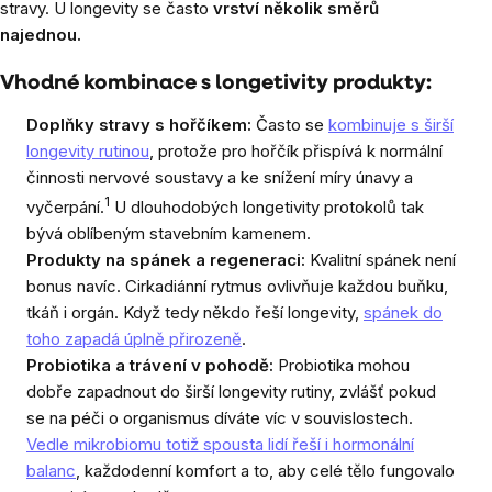
stravy. U longevity se často
vrství několik směrů
najednou.
Vhodné kombinace s longetivity produkty:
Doplňky stravy s hořčíkem:
Často se
kombinuje s širší
longevity rutinou
, protože pro hořčík přispívá k normální
činnosti nervové soustavy a ke snížení míry únavy a
1
vyčerpání.
U dlouhodobých longetivity protokolů tak
bývá oblíbeným stavebním kamenem.
Produkty na spánek a regeneraci:
Kvalitní spánek není
bonus navíc. Cirkadiánní rytmus ovlivňuje každou buňku,
tkáň i orgán. Když tedy někdo řeší longevity,
spánek do
toho zapadá úplně přirozeně
.
Probiotika a trávení v pohodě:
Probiotika mohou
dobře zapadnout do širší longevity rutiny, zvlášť pokud
se na péči o organismus díváte víc v souvislostech.
Vedle mikrobiomu totiž spousta lidí řeší i hormonální
balanc
, každodenní komfort a to, aby celé tělo fungovalo