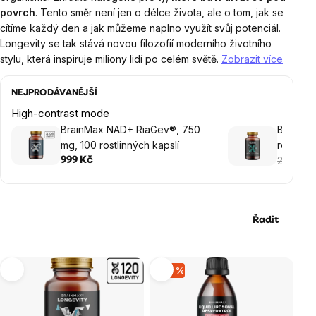
povrch
. Tento směr není jen o délce života, ale o tom, jak se
cítíme každý den a jak můžeme naplno využít svůj potenciál.
Longevity se tak stává novou filozofií moderního životního
stylu, která inspiruje miliony lidí po celém světě.
Zobrazit více
NEJPRODÁVANĚJŠÍ
High-contrast mode
BrainMax NAD+ RiaGev®, 750
BrainMa
mg, 100 rostlinných kapslí
rostlinn
239 Kč
999 Kč
1
Řadit
Výpis
–30 %
produktů