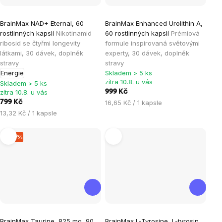
Průměrné
Průměrné
BrainMax NAD+ Eternal, 60
BrainMax Enhanced Urolithin A,
hodnocení
hodnocení
rostlinných kapslí
Nikotinamid
60 rostlinných kapslí
Prémiová
produktu
produktu
ribosid se čtyřmi longevity
formule inspirovaná světovými
je
je
látkami, 30 dávek, doplněk
experty, 30 dávek, doplněk
stravy
stravy
5,0
5,0
Energie
Skladem > 5 ks
z
z
zítra 10.8. u vás
Skladem > 5 ks
5
5
zítra 10.8. u vás
999 Kč
hvězdiček.
hvězdiček.
Měrná
799 Kč
16,65 Kč / 1 kapsle
cena:
Měrná
13,32 Kč / 1 kapsle
cena:
–16 %
Průměrné
Průměrné
BrainMax Taurine, 825 mg, 90
BrainMax L-Tyrosine, L-tyrosin,