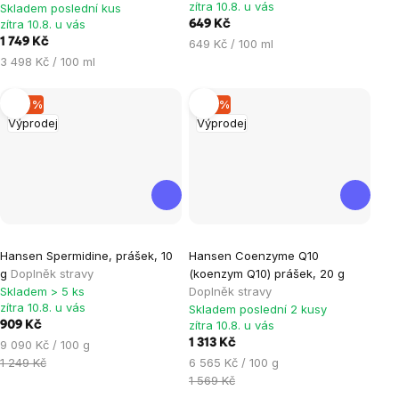
zítra 10.8. u vás
Skladem poslední kus
zítra 10.8. u vás
649 Kč
1 749 Kč
Měrná
649 Kč / 100 ml
Měrná
cena:
3 498 Kč / 100 ml
cena:
–27 %
–16 %
Výprodej
Výprodej
Hansen Spermidine, prášek, 10
Hansen Coenzyme Q10
g
Doplněk stravy
(koenzym Q10) prášek, 20 g
Skladem > 5 ks
Doplněk stravy
zítra 10.8. u vás
Skladem poslední 2 kusy
zítra 10.8. u vás
909 Kč
Měrná
1 313 Kč
9 090 Kč / 100 g
cena:
Měrná
1 249 Kč
6 565 Kč / 100 g
cena:
1 569 Kč