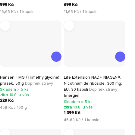
hvězdiček.
hvězdiček.
999 Kč
699 Kč
Měrná
Měrná
16,65 Kč / 1 kapsle
11,65 Kč / 1 kapsle
cena:
cena:
Průměrné
Hansen TMG (Trimethylglycine),
Life Extension NAD+ NIAGEN®,
hodnocení
prášek, 50 g
Doplněk stravy
Nicotinamide riboside, 300 mg,
produktu
Skladem > 5 ks
EU, 30 kapslí
Doplněk stravy
je
zítra 10.8. u vás
Energie
229 Kč
5,0
Skladem > 5 ks
Měrná
zítra 10.8. u vás
458 Kč / 100 g
z
cena:
1 399 Kč
5
Měrná
46,63 Kč / 1 kapsle
hvězdiček.
cena:
Tip