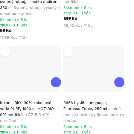
sycený nápoj, Limetka a citron,
certifikát
je
330 ml
Sycený nápoj s vysokým
Skladem > 5 ks
zítra 8.8. u vás
obsahem kofeinu
4,9
599 Kč
Skladem > 5 ks
z
zítra 8.8. u vás
Měrná
59,90 Kč / 100 g
5
59 Kč
cena:
hvězdiček.
Měrná
17,88 Kč / 100 ml
cena:
Průměrné
Průměrné
Kulau - BIO 100% kokosová
3666 by Jiří Langmajer,
hodnocení
hodnocení
voda PURE, 1000 ml *CZ-BIO-
Espresso Tonic, 250 ml
Jemně
produktu
produktu
001 certifikát
*CZ-BIO-001
perlivé nealko s příchutí toniku v
je
je
certifikát
plechu
Skladem > 5 ks
Skladem > 5 ks
0,0
0,0
zítra 8.8. u vás
zítra 8.8. u vás