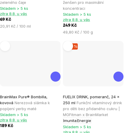
je
je
zeleného čaje
ženšen pro maximální
Skladem > 5 ks
koncentraci
0,0
4,8
zítra 8.8. u vás
Skladem > 5 ks
z
z
zítra 8.8. u vás
69 Kč
5
5
Měrná
249 Kč
20,91 Kč / 100 ml
hvězdiček.
hvězdiček.
cena:
Měrná
49,80 Kč / 100 g
cena:
–20 %
Průměrné
Průměrné
BrainMax Pure® Bombilla,
FUELIX DRINK, pomeranč, 24 x
hodnocení
hodnocení
kovová
Nerezová slámka k
250 ml
Funkční vitamínový drink
produktu
produktu
popíjení yerby maté
pro děti bez přidaného cukru |
je
je
Skladem > 5 ks
MGFitman x BrainMarket
zítra 8.8. u vás
Imunita
Energie
5,0
4,3
189 Kč
Skladem > 5 ks
z
z
zítra 8.8. u vás