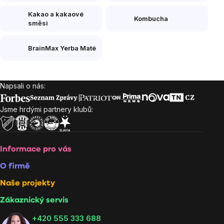
Kakao a kakaové
Kombucha
směsi
BrainMax Yerba Maté
Napsali o nás:
Zápatí
Jsme hrdými partnery klubů:
Informace pro vás
O firmě
Naše projekty
Zákaznický servis
‭+420 555 333 688