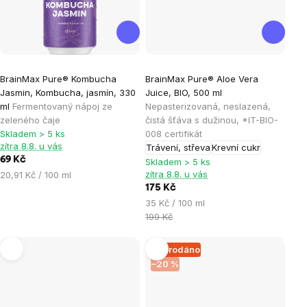
Průměrné
Průměrné
BrainMax Pure® Kombucha
BrainMax Pure® Aloe Vera
hodnocení
hodnocení
Jasmin, Kombucha, jasmín, 330
Juice, BIO, 500 ml
produktu
produktu
ml
Fermentovaný nápoj ze
Nepasterizovaná, neslazená,
je
je
zeleného čaje
čistá šťáva s dužinou, *IT-BIO-
Skladem > 5 ks
008 certifikát
5,0
5,0
zítra 8.8. u vás
Trávení, střeva
Krevní cukr
z
z
69 Kč
Skladem > 5 ks
5
5
Měrná
zítra 8.8. u vás
20,91 Kč / 100 ml
hvězdiček.
hvězdiček.
cena:
175 Kč
Měrná
35 Kč / 100 ml
cena:
199 Kč
Vyprodáno
–20 %