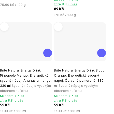
z
z
zítra 8.8. u vás
Měrná
75,60 Kč / 100 g
5
5
cena:
89 Kč
hvězdiček.
hvězdiček.
Měrná
178 Kč / 100 g
cena:
Brite Natural Energy Drink
Brite Natural Energy Drink Blood
Pineapple Mango, Energetický
Orange, Energetický sycený
sycený nápoj, Ananas a mango,
nápoj, Červený pomeranč, 330
330 ml
Sycený nápoj s vysokým
ml
Sycený nápoj s vysokým
obsahem kofeinu
obsahem kofeinu
Skladem > 5 ks
Skladem > 5 ks
zítra 8.8. u vás
zítra 8.8. u vás
59 Kč
59 Kč
Měrná
Měrná
17,88 Kč / 100 ml
17,88 Kč / 100 ml