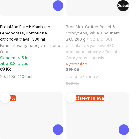
Detail
Průměrné
Průměrné
BrainMax Pure® Kombucha
BrainMax Coffee Reishi &
hodnocení
hodnocení
Lemongrass, Kombucha,
Cordyceps, káva s houbami,
produktu
produktu
citronová tráva, 330 ml
BIO, 200 g
*CZ-BIO-001
je
je
Fermentovaný nápoj z černého
certifikát / Výběrová BIO
čaje
arabica s extrakty z Reishi a
5,0
5,0
Skladem > 5 ks
Cordyceps sinensis
z
z
zítra 8.8. u vás
Vyprodáno
5
5
69 Kč
319 Kč
hvězdiček.
hvězdiček.
Měrná
20,91 Kč / 100 ml
Měrná
159,50 Kč / 100 g
cena:
cena:
399 Kč
–20 %
Množstevní sleva