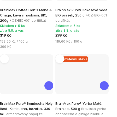
Průměrné
Průměrné
BrainMax Coffee Lion's Mane &
BrainMax Pure® Kokosová voda
hodnocení
hodnocení
Chaga, káva s houbami, BIO,
BIO prášek, 250 g
*CZ-BIO-001
produktu
produktu
200g
*CZ-BIO-001 certifikát
certifikát
je
je
Skladem > 5 ks
Skladem > 5 ks
zítra 8.8. u vás
zítra 8.8. u vás
4,6
5,0
319 Kč
299 Kč
z
z
Měrná
Měrná
159,50 Kč / 100 g
119,60 Kč / 100 g
5
5
cena:
cena:
399 Kč
hvězdiček.
hvězdiček.
Množstevní sleva
Průměrné
Průměrné
BrainMax Pure® Kombucha Holy
BrainMax Pure® Yerba Maté,
hodnocení
hodnocení
Basil, Kombucha, bazalka, 330
Brainiac, 500 g
Brazilská yerba
produktu
produktu
ml
Fermentovaný nápoj ze
obohacena o ginkgo bilobu a