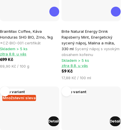
Průměrné
Průměrné
BrainMax Coffee, Káva
Brite Natural Energy Drink
hodnocení
hodnocení
Honduras SHG BIO, Zrno, 1kg
Rapsberry Mint, Energetický
produktu
produktu
*CZ-BIO-001 certifikát
sycený nápoj, Malina a máta,
je
je
Skladem > 5 ks
330 ml
Sycený nápoj s vysokým
zítra 8.8. u vás
obsahem kofeinu
3,5
5,0
699 Kč
Skladem > 5 ks
z
z
zítra 8.8. u vás
Měrná
69,90 Kč / 100 g
5
5
cena:
59 Kč
hvězdiček.
hvězdiček.
Měrná
17,88 Kč / 100 ml
cena:
Více variant
Více variant
Množstevní sleva
Detail
Detail