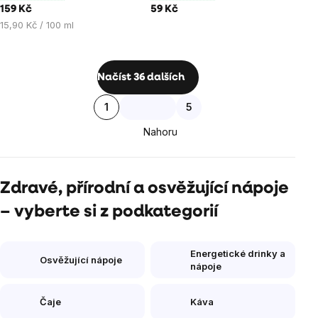
z
z
159 Kč
59 Kč
5
5
Měrná
15,90 Kč / 100 ml
hvězdiček.
hvězdiček.
cena:
Ovládací
Načíst 36 dalších
prvky
Stránkování
1
5
výpisu
Nahoru
Zdravé, přírodní a osvěžující nápoje
– vyberte si z podkategorií
Energetické drinky a
Osvěžující nápoje
nápoje
Čaje
Káva