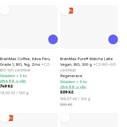
–15 %
Průměrné
Průměrné
BrainMax Coffee, Káva Peru
BrainMax Pure® Matcha Latte
hodnocení
hodnocení
Grade 1, BIO, 1kg, Zrno
*CZ-
Vegan, BIO, 300 g
*CZ-BIO-001
produktu
produktu
BIO-001 certifikát
certifikát
je
je
Skladem > 5 ks
Regenerace
zítra 8.8. u vás
3,8
3,9
Skladem > 5 ks
749 Kč
zítra 8.8. u vás
z
z
Měrná
74,90 Kč / 100 g
509 Kč
5
5
cena:
Měrná
169,67 Kč / 100 g
hvězdiček.
hvězdiček.
cena:
599 Kč
–17 %