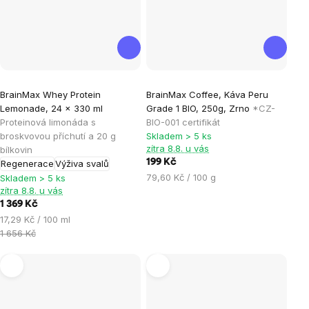
Průměrné
BrainMax Whey Protein
BrainMax Coffee, Káva Peru
hodnocení
Lemonade, 24 x 330 ml
Grade 1 BIO, 250g, Zrno
*CZ-
produktu
Proteinová limonáda s
BIO-001 certifikát
je
broskvovou příchutí a 20 g
Skladem > 5 ks
zítra 8.8. u vás
bílkovin
0,0
199 Kč
Regenerace
Výživa svalů
z
Měrná
79,60 Kč / 100 g
Skladem > 5 ks
5
zítra 8.8. u vás
cena:
hvězdiček.
1 369 Kč
Měrná
17,29 Kč / 100 ml
cena:
1 656 Kč