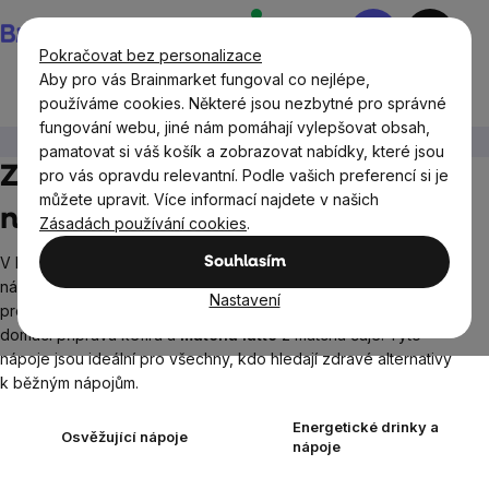
Přejít
Nákupní
na
košík
Pokračovat bez personalizace
obsah
Aby pro vás Brainmarket fungoval co nejlépe,
používáme cookies. Některé jsou nezbytné pro správné
fungování webu, jiné nám pomáhají vylepšovat obsah,
Potraviny
Nápoje
pamatovat si váš košík a zobrazovat nabídky, které jsou
Zdravé, přírodní a osvěžující
pro vás opravdu relevantní. Podle vašich preferencí si je
můžete upravit. Více informací najdete v našich
nápoje
Zásadách používání cookies
.
V kategorii najdete širokou škálu zdravých a osvěžujících
Souhlasím
nápojů, které podporují celkové zdraví a pohodu. Zahrnuje
Nastavení
produkty jako
kombucha
,
maca cacao
,
kefírová zrna
pro
domácí přípravu kefíru a
matcha latte
z matcha čaje. Tyto
nápoje jsou ideální pro všechny, kdo hledají zdravé alternativy
k běžným nápojům.
Energetické drinky a
Osvěžující nápoje
nápoje