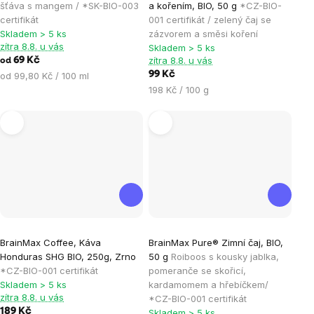
produktu
produktu
šťáva s mangem / *SK-BIO-003
a kořením, BIO, 50 g
*CZ-BIO-
je
je
certifikát
001 certifikát / zelený čaj se
Skladem > 5 ks
zázvorem a směsi koření
5,0
0,0
zítra 8.8. u vás
Skladem > 5 ks
z
z
zítra 8.8. u vás
69 Kč
od
5
5
Měrná
99 Kč
od 99,80 Kč / 100 ml
hvězdiček.
hvězdiček.
cena:
Měrná
198 Kč / 100 g
cena:
Průměrné
Průměrné
BrainMax Coffee, Káva
BrainMax Pure® Zimní čaj, BIO,
hodnocení
hodnocení
Honduras SHG BIO, 250g, Zrno
50 g
Roiboos s kousky jablka,
produktu
produktu
*CZ-BIO-001 certifikát
pomeranče se skořicí,
je
je
Skladem > 5 ks
kardamomem a hřebíčkem/
zítra 8.8. u vás
*CZ-BIO-001 certifikát
4,5
0,0
189 Kč
Skladem > 5 ks