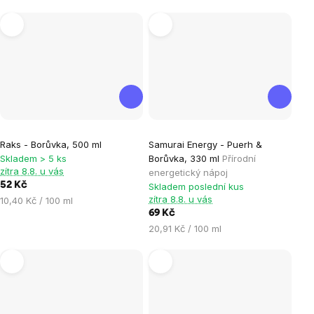
cena:
cena:
Raks - Borůvka, 500 ml
Samurai Energy - Puerh &
Skladem > 5 ks
Borůvka, 330 ml
Přírodní
zítra 8.8. u vás
energetický nápoj
52 Kč
Skladem poslední kus
zítra 8.8. u vás
Měrná
10,40 Kč / 100 ml
cena:
69 Kč
Měrná
20,91 Kč / 100 ml
cena: