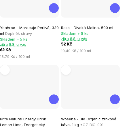
Průměrné
Průměrné
Yeahrba - Maracuja Perlivá, 330
Raks - Divoká Malina, 500 ml
hodnocení
hodnocení
ml
Doplněk stravy
Skladem > 5 ks
produktu
produktu
zítra 8.8. u vás
Skladem > 5 ks
je
je
zítra 8.8. u vás
52 Kč
62 Kč
Měrná
10,40 Kč / 100 ml
5,0
0,0
Měrná
cena:
18,79 Kč / 100 ml
z
z
cena:
5
5
hvězdiček.
hvězdiček.
Průměrné
Brite Natural Energy Drink
Woseba - Bio Organic zrnková
hodnocení
Lemon Lime, Energetický
káva, 1 kg
*CZ-BIO-001
produktu