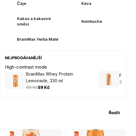
Čaje
Káva
Kakao a kakaové
Kombucha
směsi
BrainMax Yerba Maté
NEJPRODÁVANĚJŠÍ
High-contrast mode
BrainMax Whey Protein
FUELIX 
Lemonade, 330 ml
39 Kč
33
69 Kč
59 Kč
Řadit
Výpis
–15 %
–14 %