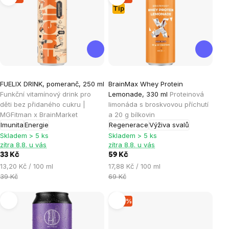
Tip
produktů
Průměrné
Průměrné
FUELIX DRINK, pomeranč, 250 ml
BrainMax Whey Protein
hodnocení
hodnocení
Funkční vitamínový drink pro
Lemonade, 330 ml
Proteinová
produktu
produktu
děti bez přidaného cukru |
limonáda s broskvovou příchutí
je
je
MGFitman x BrainMarket
a 20 g bílkovin
Imunita
Energie
Regenerace
Výživa svalů
4,2
4,8
Skladem > 5 ks
Skladem > 5 ks
z
z
zítra 8.8. u vás
zítra 8.8. u vás
5
5
33 Kč
59 Kč
hvězdiček.
hvězdiček.
Měrná
Měrná
13,20 Kč / 100 ml
17,88 Kč / 100 ml
cena:
cena:
39 Kč
69 Kč
–12 %