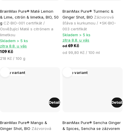
BrainMax Pure® Maté Lemon
BrainMax Pure® Turmeric &
& Lime, citrón & limetka, BIO, 50
Ginger Shot, BIO
Zázvorová
g
CZ-BIO-001 certifikát /
šťáva s kurkumou / *SK-BIO-
Osvěžující Maté s citrónem a
003 certifikát
limetkou
Skladem > 5 ks
zítra 8.8. u vás
Skladem > 5 ks
zítra 8.8. u vás
69 Kč
od
109 Kč
Měrná
od 99,80 Kč / 100 ml
Měrná
cena:
218 Kč / 100 g
cena:
Více variant
Více variant
Detail
Detail
Průměrné
Průměrné
BrainMax Pure® Mango &
BrainMax Pure® Sencha Ginger
hodnocení
hodnocení
Ginger Shot, BIO
Zázvorová
& Spices, Sencha se zázvorem