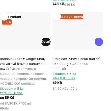
5
5
748 Kč
936 Kč
hvězdiček.
hvězdiček.
Více variant
Množstevní sleva
–18 %
Detail
Průměrné
Průměrné
BrainMax Pure® Ginger Shot,
BrainMax Pure® Carob (Karob)
hodnocení
hodnocení
zázvorová štáva s kurkumou,
BIO, 200 g
*CZ-BIO-001
produktu
produktu
BIO
Šťáva ze zázvoru s
certifikát
je
je
kurkumou, medem, kokosovou
Skladem > 5 ks
zítra 8.8. u vás
vodou a kampotským pepřem,
5,0
5,0
69 Kč
*CZ-BIO-001 certifikát
z
z
Měrná
Skladem > 5 ks
34,50 Kč / 100 g
5
5
zítra 8.8. u vás
cena:
hvězdiček.
hvězdiček.
59 Kč
od
Měrná
od 81,80 Kč / 100 ml
cena:
69 Kč