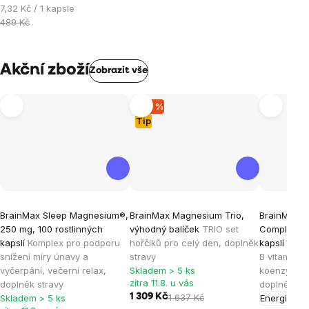
Měrná
7,32 Kč / 1 kapsle
cena:
489 Kč
Akční zboží
Zobrazit vše
–20 %
Tip
Průměrné
Průměrné
Průměrné
BrainMax Sleep Magnesium®,
BrainMax Magnesium Trio,
BrainMax A
hodnocení
hodnocení
hodnocen
250 mg, 100 rostlinných
výhodný balíček
TRIO set
Complex®, 
produktu
produktu
produktu
kapslí
Komplex pro podporu
hořčíků pro celý den, doplněk
kapslí
Komp
je
je
je
snížení míry únavy a
stravy
B vitamínů 
vyčerpání, večerní relax,
Skladem > 5 ks
koenzymem 
4,8
5,0
5,0
zítra 11.8. u vás
doplněk stravy
doplněk st
z
z
z
1 309 Kč
1 637 Kč
Skladem > 5 ks
Energie
Ple
5
5
5