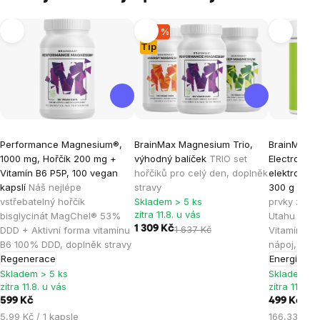
–20 %
Tip
Průměrné
Průměrné
Průměrné
Performance Magnesium®,
BrainMax Magnesium Trio,
BrainMax H
hodnocení
hodnocení
hodnocen
1000 mg, Hořčík 200 mg +
výhodný balíček
TRIO set
Electrolyte
produktu
produktu
produktu
Vitamín B6 P5P, 100 vegan
hořčíků pro celý den, doplněk
elektrolyty,
je
je
je
kapslí
Náš nejlépe
stravy
300 g
Elekt
vstřebatelný hořčík
Skladem > 5 ks
prvky ze So
4,9
5,0
4,8
zítra 11.8. u vás
bisglycinát MagChel® 53%
Utahu + Tau
z
z
z
1 309 Kč
1 637 Kč
DDD + Aktivní forma vitamínu
Vitamín B6 
5
5
5
B6 100% DDD, doplněk stravy
nápoj, dopl
hvězdiček.
hvězdiček.
hvězdiček
Regenerace
Energie
Hyd
Skladem > 5 ks
Skladem > 
zítra 11.8. u vás
zítra 11.8. u
599 Kč
499 Kč
Měrná
Měrná
5,99 Kč / 1 kapsle
166,33 Kč /