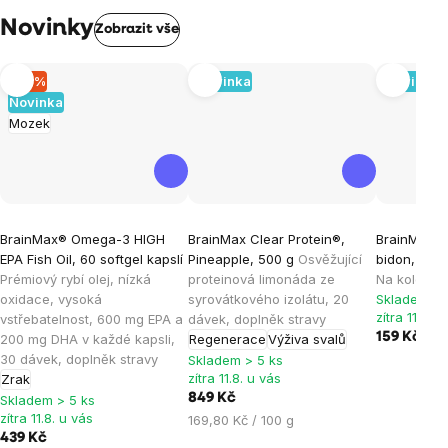
Novinky
Zobrazit vše
–10 %
Novinka
Novinka
Novinka
Mozek
BrainMax® Omega-3 HIGH
BrainMax Clear Protein®,
BrainMax® 
EPA Fish Oil, 60 softgel kapslí
Pineapple, 500 g
Osvěžující
bidon, kou
Prémiový rybí olej, nízká
proteinová limonáda ze
Na kolo a p
oxidace, vysoká
syrovátkového izolátu, 20
Skladem > 
zítra 11.8. u
vstřebatelnost, 600 mg EPA a
dávek, doplněk stravy
159 Kč
200 mg DHA v každé kapsli,
Regenerace
Výživa svalů
30 dávek, doplněk stravy
Skladem > 5 ks
zítra 11.8. u vás
Zrak
849 Kč
Skladem > 5 ks
zítra 11.8. u vás
Měrná
169,80 Kč / 100 g
439 Kč
cena: