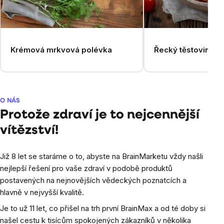
Krémová mrkvová polévka
Řecký těstovinový
O NÁS
Protože zdraví je to nejcennější
vítězství!
Již 8 let se staráme o to, abyste na BrainMarketu vždy našli
nejlepší řešení pro vaše zdraví v podobě produktů
postavených na nejnovějších vědeckých poznatcích a
hlavně v nejvyšší kvalitě.
Je to už 11 let, co přišel na trh první BrainMax a od té doby si
našel cestu k tisícům spokojených zákazníků v několika