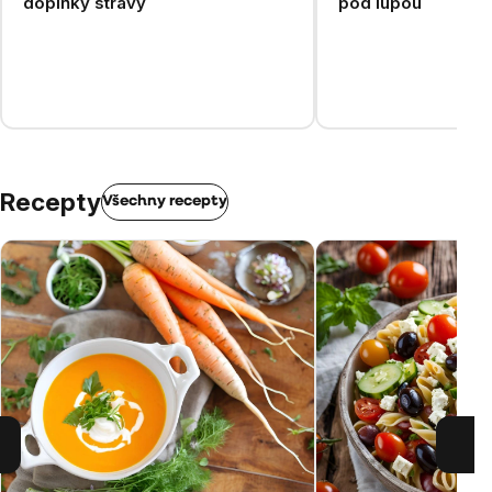
doplňky stravy
pod lupou
Recepty
Všechny recepty