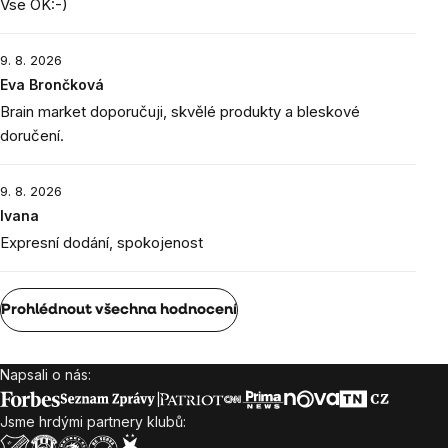
Vse OK:-)
9. 8. 2026
Eva Brončková
Brain market doporučuji, skvělé produkty a bleskové
doručení.
9. 8. 2026
Ivana
Expresní dodání, spokojenost
Prohlédnout všechna hodnocení
Napsali o nás:
Zápatí
Jsme hrdými partnery klubů: