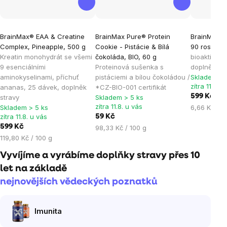
Průměrné
Průměrné
Průměrné
BrainMax® EAA & Creatine
BrainMax Pure® Protein
BrainMax B
hodnocení
hodnocení
hodnocen
Complex, Pineapple, 500 g
Cookie - Pistácie & Bílá
90 rostlinn
produktu
produktu
produktu
Kreatin monohydrát se všemi
čokoláda, BIO, 60 g
bioaktivní 
je
je
je
9 esenciálními
Proteinová sušenka s
doplněk st
aminokyselinami, příchuť
pistáciemi a bílou čokoládou /
Skladem > 
3,0
4,9
5,0
zítra 11.8. u
ananas, 25 dávek, doplněk
*CZ-BIO-001 certifikát
z
z
z
599 Kč
stravy
Skladem > 5 ks
5
5
5
zítra 11.8. u vás
Měrná
Skladem > 5 ks
6,66 Kč / 1
hvězdiček.
hvězdiček.
hvězdiček
zítra 11.8. u vás
59 Kč
cena:
599 Kč
Měrná
98,33 Kč / 100 g
Měrná
cena:
119,80 Kč / 100 g
cena:
Vyvíjíme a vyrábíme doplňky stravy přes 10
let na základě
nejnovějších vědeckých poznatků
Imunita