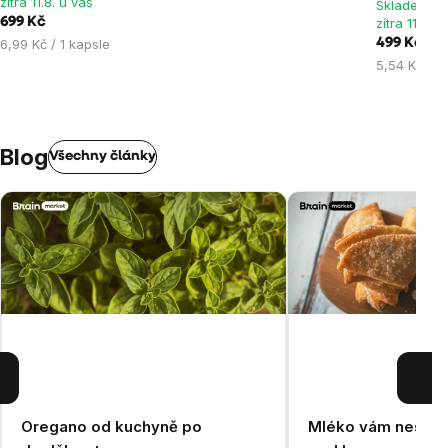
zítra 11.8. u vás
Skladem > 
hvězdiček.
hvězdiček.
hvězdiček
699 Kč
zítra 11.8. u
Měrná
6,99 Kč / 1 kapsle
499 Kč
cena:
Měrná
5,54 Kč / 1
cena:
Blog
Všechny články
Oregano od kuchyně po
Mléko vám nesedí