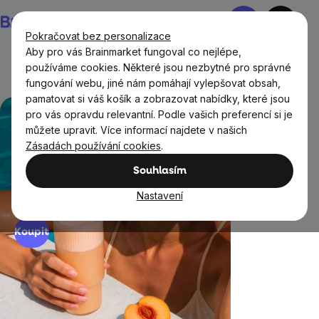
Přejít
Nákupní
na
košík
Pokračovat bez personalizace
obsah
Aby pro vás Brainmarket fungoval co nejlépe,
používáme cookies. Některé jsou nezbytné pro správné
fungování webu, jiné nám pomáhají vylepšovat obsah,
pamatovat si váš košík a zobrazovat nabídky, které jsou
Myslimě
pro vás opravdu relevantní. Podle vašich preferencí si je
Když protein chutná jako letní
Ochutnejte 
můžete upravit. Více informací najdete v našich
drink.
kompromis
zdravě!
Zásadách používání cookies
.
BrainMax Clear Protein® je ideální
BIO složení, p
způsob, jak doplnit bílkoviny bez
doplnění ener
Souhlasím
mléčné chuti. Přes 19 g bílkovin v
Nastavení
dávce! Objevte nové příchutě.
Koupit
Koupit