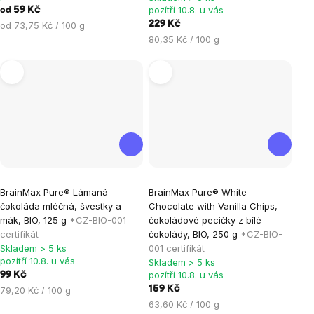
pozítří 10.8. u vás
59 Kč
4,0
5,0
od
Měrná
229 Kč
od 73,75 Kč / 100 g
z
z
cena:
Měrná
80,35 Kč / 100 g
5
5
cena:
hvězdiček.
hvězdiček.
Průměrné
Průměrné
BrainMax Pure® Lámaná
BrainMax Pure® White
hodnocení
hodnocení
čokoláda mléčná, švestky a
Chocolate with Vanilla Chips,
produktu
produktu
mák, BIO, 125 g
*CZ-BIO-001
čokoládové pecičky z bílé
je
je
certifikát
čokolády, BIO, 250 g
*CZ-BIO-
Skladem > 5 ks
001 certifikát
5,0
5,0
pozítří 10.8. u vás
Skladem > 5 ks
z
z
pozítří 10.8. u vás
99 Kč
5
5
Měrná
159 Kč
79,20 Kč / 100 g
hvězdiček.
hvězdiček.
cena:
Měrná
63,60 Kč / 100 g