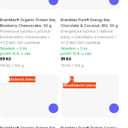
Průměrné
Průměrné
BrainMax® Organic Protein Bar,
BrainMax Pure® Energy Bar,
hodnocení
hodnocení
Blueberry Cheesecake, 50 g
Chocolate & Coconut, BIO, 50 g
produktu
produktu
Proteinová tyčinka s příchutí
Energetická tyčinka z datlové
je
je
borůvkového cheesecake /
pasty s čokoládou a kokosem /
*CZ-BIO-001 certifikát
*CZ-BIO-001 certifikát
5,0
0,0
Skladem > 5 ks
Skladem > 5 ks
z
z
pozítří 10.8. u vás
pozítří 10.8. u vás
5
5
59 Kč
39 Kč
hvězdiček.
hvězdiček.
Měrná
Měrná
118 Kč / 100 g
78 Kč / 100 g
cena:
cena:
Množstevní sleva
–15 %
Množstevní sleva
Průměrné
Průměrné
BrainMax® Organic Protein Bar,
BrainMax Pure® Protein Cookie