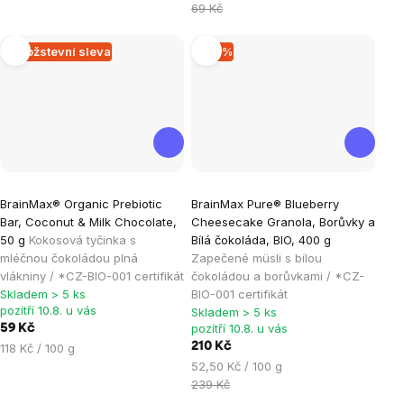
cena:
cena:
69 Kč
Množstevní sleva
–12 %
Průměrné
Průměrné
BrainMax® Organic Prebiotic
BrainMax Pure® Blueberry
hodnocení
hodnocení
Bar, Coconut & Milk Chocolate,
Cheesecake Granola, Borůvky a
produktu
produktu
50 g
Kokosová tyčinka s
Bílá čokoláda, BIO, 400 g
je
je
mléčnou čokoládou plná
Zapečené müsli s bílou
vlákniny / *CZ-BIO-001 certifikát
čokoládou a borůvkami / *CZ-
5,0
4,9
Skladem > 5 ks
BIO-001 certifikát
z
z
pozítří 10.8. u vás
Skladem > 5 ks
5
5
pozítří 10.8. u vás
59 Kč
hvězdiček.
hvězdiček.
Měrná
210 Kč
118 Kč / 100 g
cena:
Měrná
52,50 Kč / 100 g
cena:
239 Kč