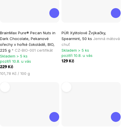
BrainMax Pure® Pecan Nuts in
PÜR Xylitolové Žvýkačky,
Dark Chocolate, Pekanové
Spearmint, 50 ks
Jemná mátová
ořechy v hořké čokoládě, BIO,
chuť
225 g
* CZ-BIO-001 certifikát
Skladem > 5 ks
pozítří 10.8. u vás
Skladem > 5 ks
pozítří 10.8. u vás
129 Kč
229 Kč
Měrná
101,78 Kč / 100 g
cena: