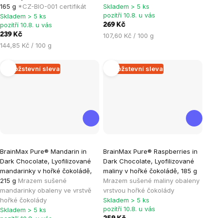
je
je
165 g
*CZ-BIO-001 certifikát
Skladem > 5 ks
pozítří 10.8. u vás
Skladem > 5 ks
5,0
5,0
pozítří 10.8. u vás
269 Kč
z
z
239 Kč
Měrná
107,60 Kč / 100 g
5
5
Měrná
cena:
144,85 Kč / 100 g
hvězdiček.
hvězdiček.
cena:
Množstevní sleva
Množstevní sleva
Průměrné
Průměrné
BrainMax Pure® Mandarin in
BrainMax Pure® Raspberries in
hodnocení
hodnocení
Dark Chocolate, Lyofilizované
Dark Chocolate, Lyofilizované
produktu
produktu
mandarinky v hořké čokoládě,
maliny v hořké čokoládě, 185 g
je
je
215 g
Mrazem sušené
Mrazem sušené maliny obaleny
mandarinky obaleny ve vrstvě
vrstvou hořké čokolády
0,0
5,0
hořké čokolády
Skladem > 5 ks
z
z
pozítří 10.8. u vás
Skladem > 5 ks
5
5