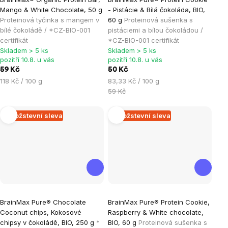
hodnocení
hodnocení
Mango & White Chocolate, 50 g
- Pistácie & Bílá čokoláda, BIO,
produktu
produktu
Proteinová tyčinka s mangem v
60 g
Proteinová sušenka s
je
je
bílé čokoládě / *CZ-BIO-001
pistáciemi a bílou čokoládou /
certifikát
*CZ-BIO-001 certifikát
5,0
4,9
Skladem > 5 ks
Skladem > 5 ks
z
z
pozítří 10.8. u vás
pozítří 10.8. u vás
5
5
59 Kč
50 Kč
hvězdiček.
hvězdiček.
Měrná
Měrná
118 Kč / 100 g
83,33 Kč / 100 g
cena:
cena:
59 Kč
Množstevní sleva
Množstevní sleva
Průměrné
Průměrné
BrainMax Pure® Chocolate
BrainMax Pure® Protein Cookie,
hodnocení
hodnocení
Coconut chips, Kokosové
Raspberry & White chocolate,
produktu
produktu
chipsy v čokoládě, BIO, 250 g
*
BIO, 60 g
Proteinová sušenka s