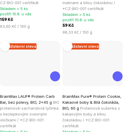
je
je
CZ-BIO-001 certifikát
malinami a bílou čokoládou /
Skladem > 5 ks
*CZ-BIO-001 certifikát
5,0
5,0
pozítří 10.8. u vás
Skladem > 5 ks
z
z
pozítří 10.8. u vás
159 Kč
5
5
Měrná
59 Kč
63,60 Kč / 100 g
hvězdiček.
hvězdiček.
cena:
Měrná
98,33 Kč / 100 g
cena:
Množstevní sleva
Množstevní sleva
Průměrné
Průměrné
BrainMax LAUF® Protein Carb
BrainMax Pure® Protein Cookie,
hodnocení
hodnocení
Bar, bez polevy, BIO, 2x45 g
BIO
Kakaové boby & Bílá čokoláda,
produktu
produktu
proteinová-sacharidová tyčinka
BIO, 60 g
Proteinová sušenka s
je
je
s bezlepkovými ovesnými
kakaovými boby a bílou
vločkami / *CZ-BIO-001
čokoládou / *CZ-BIO-001
5,0
5,0
certifikát
certifikát
z
z
Skladem > 5 ks
Skladem > 5 ks