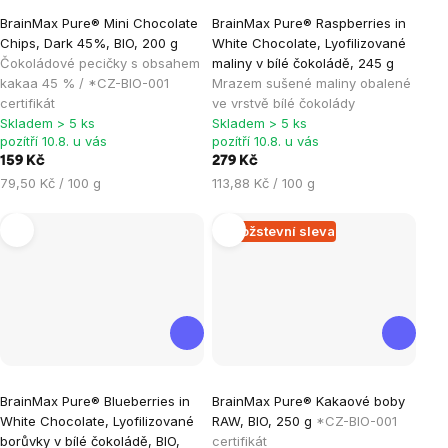
Průměrné
BrainMax Pure® Mini Chocolate
BrainMax Pure® Raspberries in
hodnocení
Chips, Dark 45%, BIO, 200 g
White Chocolate, Lyofilizované
produktu
Čokoládové pecičky s obsahem
maliny v bílé čokoládě, 245 g
je
kakaa 45 % / *CZ-BIO-001
Mrazem sušené maliny obalené
certifikát
ve vrstvě bílé čokolády
5,0
Skladem > 5 ks
Skladem > 5 ks
z
pozítří 10.8. u vás
pozítří 10.8. u vás
5
159 Kč
279 Kč
hvězdiček.
Měrná
Měrná
79,50 Kč / 100 g
113,88 Kč / 100 g
cena:
cena:
Množstevní sleva
Průměrné
Průměrné
BrainMax Pure® Blueberries in
BrainMax Pure® Kakaové boby
hodnocení
hodnocení
White Chocolate, Lyofilizované
RAW, BIO, 250 g
*CZ-BIO-001
produktu
produktu
borůvky v bílé čokoládě, BIO,
certifikát