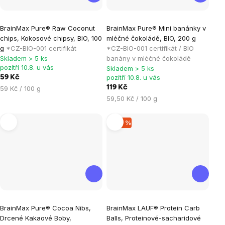
Průměrné
Průměrné
BrainMax Pure® Raw Coconut
BrainMax Pure® Mini banánky v
hodnocení
hodnocení
chips, Kokosové chipsy, BIO, 100
mléčné čokoládě, BIO, 200 g
produktu
produktu
g
*CZ-BIO-001 certifikát
*CZ-BIO-001 certifikát / BIO
je
je
Skladem > 5 ks
banány v mléčné čokoládě
pozítří 10.8. u vás
Skladem > 5 ks
5,0
5,0
pozítří 10.8. u vás
59 Kč
z
z
Měrná
119 Kč
59 Kč / 100 g
5
5
cena:
Měrná
59,50 Kč / 100 g
hvězdiček.
hvězdiček.
cena:
–20 %
Průměrné
BrainMax Pure® Cocoa Nibs,
BrainMax LAUF® Protein Carb
hodnocení
Drcené Kakaové Boby,
Balls, Proteinové-sacharidové
produktu