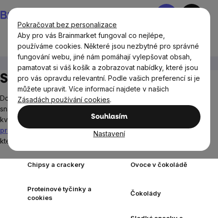
Přejít
Nákupní
na
košík
Pokračovat bez personalizace
obsah
Aby pro vás Brainmarket fungoval co nejlépe,
používáme cookies. Některé jsou nezbytné pro správné
fungování webu, jiné nám pomáhají vylepšovat obsah,
Potraviny
Sladké snacky a slané krekry
pamatovat si váš košík a zobrazovat nabídky, které jsou
Sladké snacky a slané krekry
pro vás opravdu relevantní. Podle vašich preferencí si je
můžete upravit. Více informací najdete v našich
Doplňte bílkoviny nebo si prostě jen pochutnejte. V kategorii
Zásadách používání cookies
.
snacky najdete vhodné potraviny pro vaši svačinu v nejvyšší
Souhlasím
kvalitě. Vyzkoušejte třeba naše
proteinové cookies
či
proteinové tyčinky
s vysokým obsahem bílkovin a vlákniny, u
Nastavení
kterých je většina ingrediencí v BIO kvalitě.
Zobrazit více
Chipsy a crackery
Ovoce v čokoládě
Proteinové tyčinky a
Čokolády
cookies