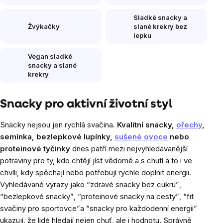
Sladké snacky a
Žvýkačky
slané krekry bez
lepku
Vegan sladké
snacky a slané
krekry
Snacky pro aktivní životní styl
Snacky nejsou jen rychlá svačina.
Kvalitní snacky,
ořechy
,
semínka, bezlepkové lupínky,
sušené ovoce
nebo
proteinové tyčinky
dnes patří mezi nejvyhledávanější
potraviny pro ty, kdo chtějí jíst vědomě a s chutí a to i ve
chvíli, kdy spěchají nebo potřebují rychle doplnit energii.
Vyhledávané výrazy jako
“zdravé snacky bez cukru”
,
“bezlepkové snacky”
,
“proteinové snacky na cesty”
,
“fit
svačiny pro sportovce”
a
“snacky pro každodenní energii”
ukazují, že lidé hledají nejen chuť, ale i hodnotu. Správně