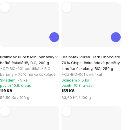
Tip
Průměrné
Průměrné
BrainMax Pure® Mini banánky v
BrainMax Pure® Dark Chocolate
hodnocení
hodnocení
hořké čokoládě, BIO, 200 g
70% Chips, čokoládové pecičky
produktu
produktu
*CZ-BIO-001 certifikát / BIO
z hořké čokolády, BIO, 250 g
je
je
banány v 70% hořké čokoládě
*CZ-BIO-001 certifikát
Skladem > 5 ks
Skladem > 5 ks
5,0
5,0
pozítří 10.8. u vás
pozítří 10.8. u vás
z
z
119 Kč
159 Kč
5
5
Měrná
Měrná
59,50 Kč / 100 g
63,60 Kč / 100 g
hvězdiček.
hvězdiček.
cena:
cena: