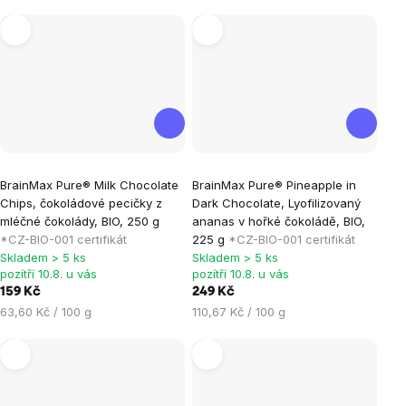
cena:
Průměrné
Průměrné
BrainMax Pure® Milk Chocolate
BrainMax Pure® Pineapple in
hodnocení
hodnocení
Chips, čokoládové pecičky z
Dark Chocolate, Lyofilizovaný
produktu
produktu
mléčné čokolády, BIO, 250 g
ananas v hořké čokoládě, BIO,
je
je
*CZ-BIO-001 certifikát
225 g
*CZ-BIO-001 certifikát
Skladem > 5 ks
Skladem > 5 ks
0,0
5,0
pozítří 10.8. u vás
pozítří 10.8. u vás
z
z
159 Kč
249 Kč
5
5
Měrná
Měrná
63,60 Kč / 100 g
110,67 Kč / 100 g
hvězdiček.
hvězdiček.
cena:
cena: