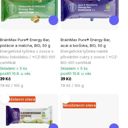
produktů
Průměrné
Průměrné
BrainMax Pure® Energy Bar,
BrainMax Pure® Energy Bar,
hodnocení
hodnocení
pistácie a matcha, BIO, 50 g
acai a borůvka, BIO, 50 g
produktu
produktu
Energetická tyčinka z ovoce s
Energetická tyčinka nabitá
je
je
bílou čokoládou / *CZ-BIO-001
přírodními cukry z ovoce / *CZ-
certifikát
BIO-001 certifikát
5,0
4,8
Skladem > 5 ks
Skladem > 5 ks
z
z
pozítří 10.8. u vás
pozítří 10.8. u vás
5
5
39 Kč
39 Kč
hvězdiček.
hvězdiček.
Měrná
Měrná
78 Kč / 100 g
78 Kč / 100 g
cena:
cena:
Množstevní sleva
Tip
Množstevní sleva