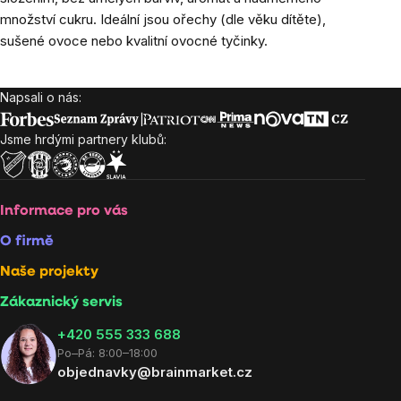
množství cukru. Ideální jsou ořechy (dle věku dítěte),
sušené ovoce nebo kvalitní ovocné tyčinky.
Napsali o nás:
Zápatí
Jsme hrdými partnery klubů:
Informace pro vás
O firmě
Naše projekty
Zákaznický servis
‭+420 555 333 688
Po–Pá: 8:00–18:00
objednavky@brainmarket.cz