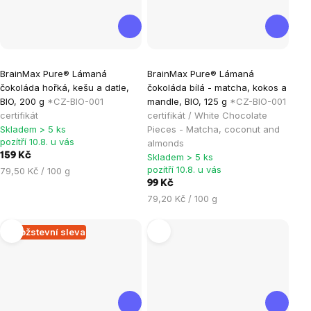
Průměrné
BrainMax Pure® Lámaná
BrainMax Pure® Lámaná
hodnocení
čokoláda hořká, kešu a datle,
čokoláda bílá - matcha, kokos a
produktu
BIO, 200 g
*CZ-BIO-001
mandle, BIO, 125 g
*CZ-BIO-001
je
certifikát
certifikát / White Chocolate
Skladem > 5 ks
Pieces - Matcha, coconut and
5,0
pozítří 10.8. u vás
almonds
z
159 Kč
Skladem > 5 ks
5
pozítří 10.8. u vás
Měrná
79,50 Kč / 100 g
hvězdiček.
cena:
99 Kč
Měrná
79,20 Kč / 100 g
cena:
Množstevní sleva