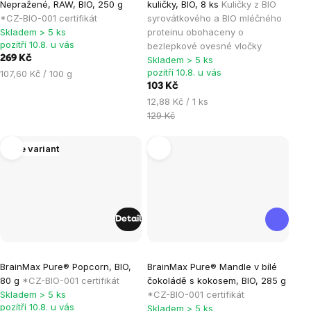
Nepražené, RAW, BIO, 250 g
kuličky, BIO, 8 ks
Kuličky z BIO
je
*CZ-BIO-001 certifikát
syrovátkového a BIO mléčného
Skladem > 5 ks
proteinu obohaceny o
5,0
pozítří 10.8. u vás
bezlepkové ovesné vločky
z
269 Kč
Skladem > 5 ks
5
pozítří 10.8. u vás
Měrná
107,60 Kč / 100 g
hvězdiček.
cena:
103 Kč
Měrná
12,88 Kč / 1 ks
cena:
129 Kč
Více variant
Detail
Průměrné
Průměrné
BrainMax Pure® Popcorn, BIO,
BrainMax Pure® Mandle v bílé
hodnocení
hodnocení
80 g
*CZ-BIO-001 certifikát
čokoládě s kokosem, BIO, 285 g
produktu
produktu
Skladem > 5 ks
*CZ-BIO-001 certifikát
je
je
pozítří 10.8. u vás
Skladem > 5 ks