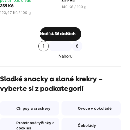
pozítří 10.8. u vás
259 Kč
hvězdiček.
hvězdiček.
259 Kč
Měrná
140 Kč / 100 g
Měrná
cena:
120,47 Kč / 100 g
cena:
Ovládací
Načíst 36 dalších
prvky
Stránkování
1
6
výpisu
Nahoru
Sladké snacky a slané krekry –
vyberte si z podkategorií
Chipsy a crackery
Ovoce v čokoládě
Proteinové tyčinky a
Čokolády
cookies