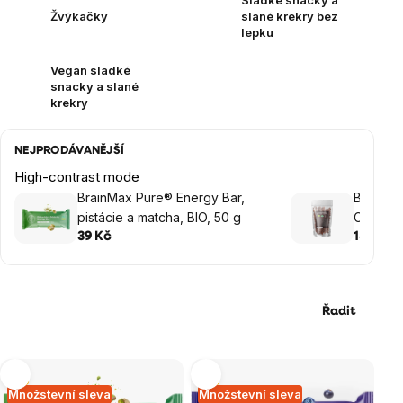
Sladké snacky a
Žvýkačky
slané krekry bez
lepku
Vegan sladké
snacky a slané
krekry
NEJPRODÁVANĚJŠÍ
High-contrast mode
BrainMax Pure® Energy Bar,
BrainMa
pistácie a matcha, BIO, 50 g
Coconut
v čokolá
39 Kč
159 Kč
Řadit
Výpis
Tip
Tip
Množstevní sleva
Množstevní sleva