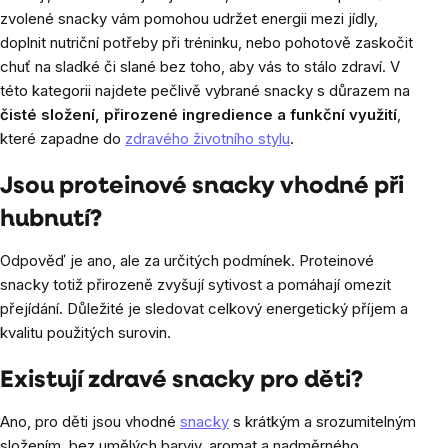
zvolené snacky vám pomohou udržet energii mezi jídly,
doplnit nutriční potřeby při tréninku, nebo pohotově zaskočit
chuť na sladké či slané bez toho, aby vás to stálo zdraví. V
této kategorii najdete pečlivě vybrané snacky s důrazem na
čisté složení, přirozené ingredience a funkční využití
,
které zapadne do
zdravého životního stylu
.
Jsou proteinové snacky vhodné při
hubnutí?
Odpověď je ano, ale za určitých podmínek. Proteinové
snacky totiž přirozeně zvyšují sytivost a pomáhají omezit
přejídání. Důležité je sledovat celkový energetický příjem a
kvalitu použitých surovin.
Existují zdravé snacky pro děti?
Ano, pro děti jsou vhodné
snacky
s krátkým a srozumitelným
složením, bez umělých barviv, aromat a nadměrného