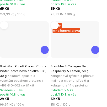
5
5
pozítří 10.8. u vás
pozítří 10.8. u vás
hvězdiček.
hvězdiček.
69 Kč
59 Kč
Měrná
Měrná
153,33 Kč / 100 g
98,33 Kč / 100 g
cena:
cena:
–14 %
Množstevní sleva
Průměrné
Průměrné
BrainMax Pure® Protein Cocoa
BrainMax® Collagen Bar,
hodnocení
hodnocení
Wafer, proteinová oplatka, BIO,
Raspberry & Lemon, 50 g
produktu
produktu
30 g
Kakaová oplatka s
Kolagenová tyčinka s příchutí
je
je
vysokým obsahem proteinu /
maliny a citronu, přes 6 g
*BG-BIO-002 certifikát
kolagenu a 14 g proteinu
4,0
5,0
Skladem > 5 ks
Skladem > 5 ks
z
z
pozítří 10.8. u vás
pozítří 10.8. u vás
5
5
29 Kč
59 Kč
hvězdiček.
hvězdiček.
Měrná
Měrná
96,67 Kč / 100 g
118 Kč / 100 g