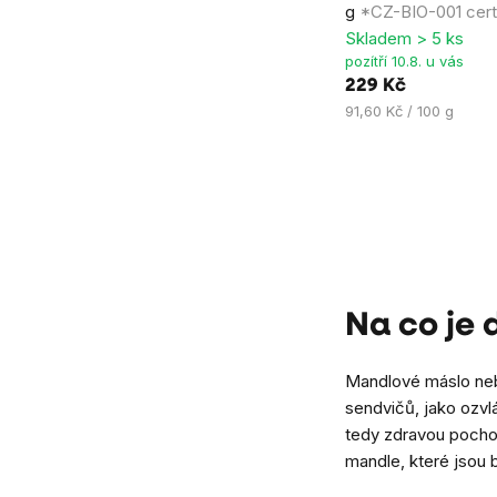
g
*CZ-BIO-001 certi
je
Skladem > 5 ks
4,6
pozítří 10.8. u vás
z
229 Kč
5
Měrná
91,60 Kč / 100 g
hvězdiček.
cena:
Ovládací
prvky
výpisu
Na co je
Mandlové máslo neb
sendvičů, jako ozvl
tedy zdravou pochou
mandle, které jsou