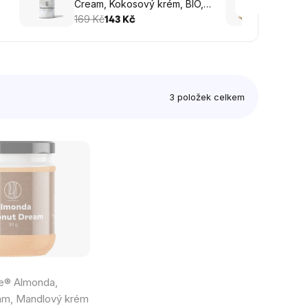
Cream, Kokosový krém, BIO,
Lísko
500 g
169 Kč
čokol
299 K
143 Kč
3
položek celkem
e® Almonda,
am, Mandlový krém