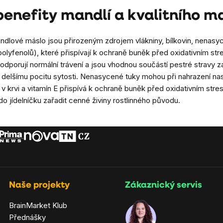
benefity mandlí a kvalitního 
andlové máslo jsou přirozeným zdrojem vlákniny, bílkovin, nenasy
 polyfenolů), které přispívají k ochraně buněk před oxidativním st
odporují normální trávení a jsou vhodnou součástí pestré stravy z
delšímu pocitu sytosti. Nenasycené tuky mohou při nahrazení nasy
 v krvi a vitamín E přispívá k ochraně buněk před oxidativním str
o jídelníčku zařadit cenné živiny rostlinného původu.
Naše projekty
Zákaznický servis
BrainMarket Klub
Přednášky