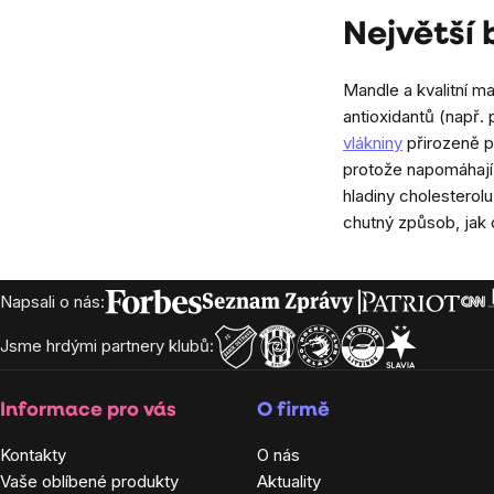
Největší 
Mandle a kvalitní m
antioxidantů (např.
vlákniny
přirozeně p
protože napomáhají 
hladiny cholesterolu
chutný způsob, jak d
Zápatí
Napsali o nás:
Jsme hrdými partnery klubů:
Informace pro vás
O firmě
Kontakty
O nás
Vaše oblíbené produkty
Aktuality