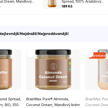
ut Dream, Mandlový
Spread, 100% Arašídový
 kokosem, BIO, 250 g
krém, BIO, 450 g
č
189 Kč
Nejlevnější
Nejdražší
Nejprodávanější
Vyprodáno
Průměrné
Průměrné
mond Spread,
BrainMax Pure® Almonda,
BrainMax Pur
hodnocení
hodnocení
m, BIO, 250
Coconut Dream, Mandlový krém
Coconut Dre
produktu
produktu