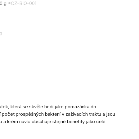
30 g
*CZ-BIO-001
 g
tek, která se skvěle hodí jako pomazánka do
í počet prospěšných bakterií v zažívacích traktu a jsou
o a krém navíc obsahuje stejné benefity jako celé