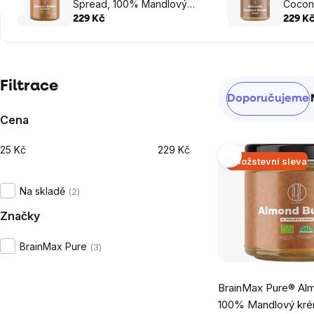
Spread, 100% Mandlový
Cocon
krém, BIO, 250 g
krém s
229 Kč
229 K
Postranní
Filtrace
Řazení
Doporučujeme
panel
produktů
Cena
25
Kč
229
Kč
Výpis
Množstevní sleva
produktů
Na skladě
2
Značky
BrainMax Pure
3
Průměrné
BrainMax Pure® Al
hodnocení
100% Mandlový kré
produktu