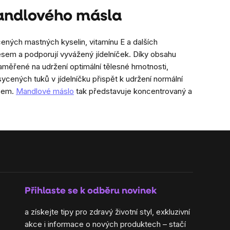
mandlového másla
cených mastných kyselin, vitamínu E a dalších
resem a podporují vyvážený jídelníček. Díky obsahu
aměřené na udržení optimální tělesné hmotnosti,
cených tuků v jídelníčku přispět k udržení normální
esem.
Mandlové máslo
tak představuje koncentrovaný a
Přihlaste se k odběru novinek
a získejte tipy pro zdravý životní styl, exkluzivní
akce i informace o nových produktech – stačí