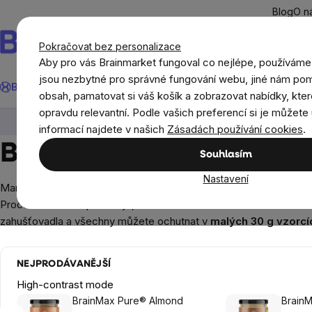
Přejít
Blog
O n
na
obsah
Pokračovat bez personalizace
Aby pro vás Brainmarket fungoval co nejlépe, používáme
Hledat
jsou nezbytné pro správné fungování webu, jiné nám pom
BrainMax®
Léto
Ušetři
Cíle
Doplňky stravy a výživa
Novi
obsah, pamatovat si váš košík a zobrazovat nabídky, kter
opravdu relevantní. Podle vašich preferencí si je můžete 
Potraviny
Ořechové krémy, džemy a marmelády
informací najdete v našich
Zásadách používání cookies
.
BIO mandlové krémy a
Souhlasím
Nastavení
Mandlové krémy vyrábíme z těch
nejkvalitnějších aktivovanýc
Proces aktivace způsobuje, že
hladina bílkovin a esenciálníc
zahušťovadla a všechny můžete ochutnat v
malých 30 g vzorcí
NEJPRODÁVANĚJŠÍ
High-contrast mode
BrainMax Pure® Almond
Brain