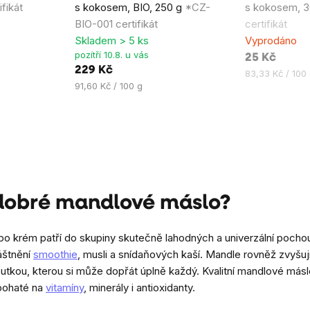
fikát
s kokosem, BIO, 250 g
*CZ-
s kokosem, 
je
je
BIO-001 certifikát
certifikát
5,0
5,0
Skladem > 5 ks
Vyprodáno
z
z
pozítří 10.8. u vás
25 Kč
5
5
229 Kč
Měrná
83,33 Kč / 100
hvězdiček.
hvězdiček.
Měrná
91,60 Kč / 100 g
cena:
cena:
 dobré mandlové máslo?
o krém patří do skupiny skutečně lahodných a univerzální pochou
áštnění
smoothie
, musli a snídaňových kaší. Mandle rovněž zvyšuj
tkou, kterou si může dopřát úplně každý. Kvalitní mandlové másl
 bohaté na
vitamíny
, minerály i antioxidanty.