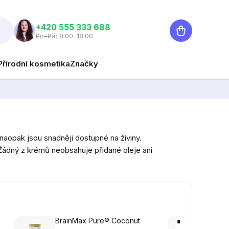
Nákupní
‭+420 555 333 688
Po–Pá: 8:00–18:00
košík
Přírodní kosmetika
Značky
naopak jsou snadněji dostupné na živiny.
ádný z krémů neobsahuje přidané oleje ani
BrainMax Pure® Coconut
Brain