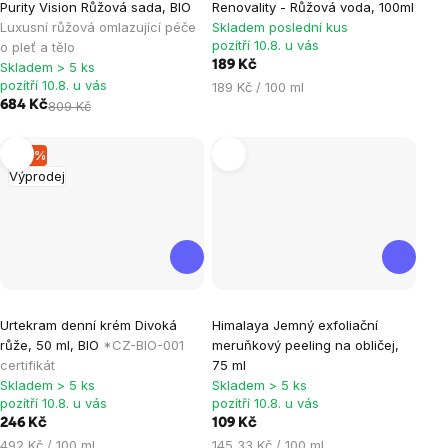
Purity Vision Růžová sada, BIO
Renovality - Růžová voda, 100ml
hodnocení
Luxusní růžová omlazující péče
Skladem poslední kus
produktu
pozítří 10.8. u vás
o pleť a tělo
je
189 Kč
Skladem > 5 ks
pozítří 10.8. u vás
Měrná
189 Kč / 100 ml
5,0
684 Kč
809 Kč
cena:
z
5
–13 %
hvězdiček.
Výprodej
Urtekram denní krém Divoká
Himalaya Jemný exfoliační
růže, 50 ml, BIO
*CZ-BIO-001
meruňkový peeling na obličej,
certifikát
75 ml
Skladem > 5 ks
Skladem > 5 ks
pozítří 10.8. u vás
pozítří 10.8. u vás
246 Kč
109 Kč
Měrná
Měrná
492 Kč / 100 ml
145,33 Kč / 100 ml