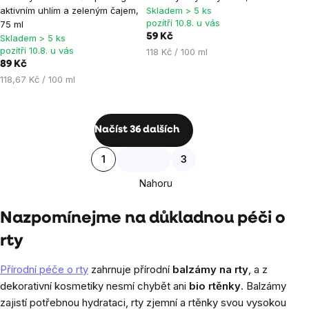
aktivním uhlím a zeleným čajem,
Skladem > 5 ks
pozítří 10.8. u vás
75 ml
59 Kč
Skladem > 5 ks
pozítří 10.8. u vás
Měrná
118 Kč / 100 ml
89 Kč
cena:
Měrná
118,67 Kč / 100 ml
cena:
Ovládací
Načíst 36 dalších
prvky
Stránkování
1
3
výpisu
Nahoru
Nazpomínejme na důkladnou péči o
rty
Přírodní péče o rty
zahrnuje přírodní
balzámy na rty
, a z
dekorativní kosmetiky nesmí chybět ani
bio rtěnky
. Balzámy
zajistí potřebnou hydrataci, rty zjemní a rtěnky svou vysokou