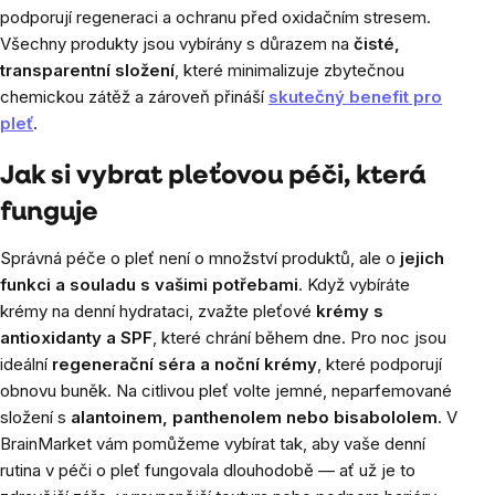
podporují regeneraci a ochranu před oxidačním stresem.
Všechny produkty jsou vybírány s důrazem na
čisté,
transparentní složení
, které minimalizuje zbytečnou
chemickou zátěž a zároveň přináší
skutečný benefit pro
pleť
.
Jak si vybrat pleťovou péči, která
funguje
Správná péče o pleť není o množství produktů, ale o
jejich
funkci a souladu s vašimi potřebami
. Když vybíráte
krémy na denní hydrataci, zvažte pleťové
krémy s
antioxidanty a SPF
, které chrání během dne. Pro noc jsou
ideální
regenerační séra a noční krémy
, které podporují
obnovu buněk. Na citlivou pleť volte jemné, neparfemované
složení s
alantoinem, panthenolem nebo bisabololem
. V
BrainMarket vám pomůžeme vybírat tak, aby vaše denní
rutina v péči o pleť fungovala dlouhodobě — ať už je to