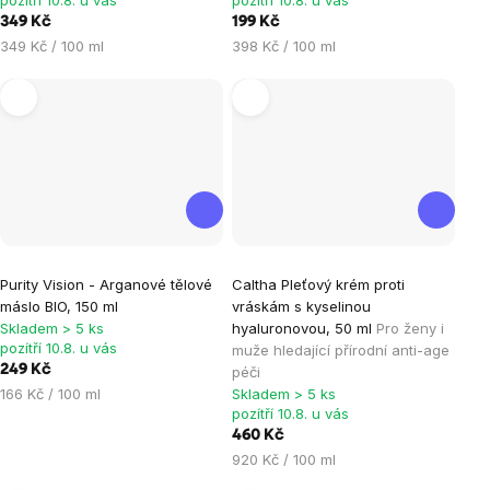
je
je
pozítří 10.8. u vás
pozítří 10.8. u vás
349 Kč
199 Kč
5,0
5,0
Měrná
Měrná
349 Kč / 100 ml
398 Kč / 100 ml
z
z
cena:
cena:
5
5
hvězdiček.
hvězdiček.
Průměrné
Purity Vision - Arganové tělové
Caltha Pleťový krém proti
hodnocení
máslo BIO, 150 ml
vráskám s kyselinou
produktu
Skladem > 5 ks
hyaluronovou, 50 ml
Pro ženy i
je
pozítří 10.8. u vás
muže hledající přírodní anti-age
249 Kč
péči
5,0
Měrná
166 Kč / 100 ml
Skladem > 5 ks
z
pozítří 10.8. u vás
cena:
5
460 Kč
hvězdiček.
Měrná
920 Kč / 100 ml
cena: