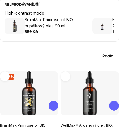
NEJPRODÁVANĚJŠÍ
High-contrast mode
BrainMax Primrose oil BIO,
Koloidní
pupálkový olej, 90 ml
200 ml
359 Kč
109 Kč
Řadit
Výpis
–20 %
produktů
Průměrné
Průměrné
BrainMax Primrose oil BIO,
WellMax® Arganový olej, BIO,
hodnocení
hodnocení