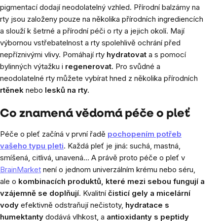
pigmentací dodají neodolatelný vzhled. Přírodní balzámy na
rty jsou založeny pouze na několika přírodních ingrediencích
a slouží k šetrné a přírodní péči o rty a jejich okolí. Mají
výbornou vstřebatelnost a rty spolehlivě ochrání před
nepříznivými vlivy. Pomáhají rty
hydratovat
a s pomocí
bylinných výtažku i
regenerovat.
Pro svůdné a
neodolatelné rty můžete vybírat hned z několika přírodních
rtěnek
nebo
lesků na rty.
Co znamená vědomá péče o pleť
Péče o pleť začíná v první řadě
pochopením potřeb
vašeho typu pleti
. Každá pleť je jiná: suchá, mastná,
smíšená, citlivá, unavená… A právě proto péče o pleť v
BrainMarket
není o jednom univerzálním krému nebo séru,
ale o
kombinacích produktů, které mezi sebou fungují a
vzájemně se doplňují
. Kvalitní
čisticí gely a micelární
vody
efektivně odstraňují nečistoty,
hydratace s
humektanty
dodává vlhkost, a
antioxidanty s peptidy