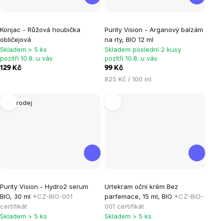
Průměrné
Konjac - Růžová houbička
Purity Vision - Arganový balzám
hodnocení
obličejová
na rty, BIO 12 ml
produktu
Skladem > 5 ks
Skladem poslední 2 kusy
je
pozítří 10.8. u vás
pozítří 10.8. u vás
129 Kč
99 Kč
0,0
Měrná
825 Kč / 100 ml
z
cena:
5
Výprodej
hvězdiček.
Průměrné
Purity Vision - Hydro2 serum
Urtekram oční krém Bez
hodnocení
BIO, 30 ml
*CZ-BIO-001
parfemace, 15 ml, BIO
*CZ-BIO-
produktu
certifikát
001 certifikát
je
Skladem > 5 ks
Skladem > 5 ks