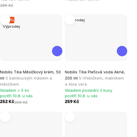
cena:
cena:
285 Kč
–18 %
Výprodej
Výprodej
Nobilis Tilia Měsíčkový krém, 50
Nobilis Tilia Pleťová voda Akné,
ml
S bambuckým máslem a
200 ml
S hřebíčkem, maliníkem
měsíčkem
a Aloe vera
Skladem > 5 ks
Skladem poslední 3 kusy
pozítří 10.8. u vás
pozítří 10.8. u vás
252 Kč
309 Kč
259 Kč