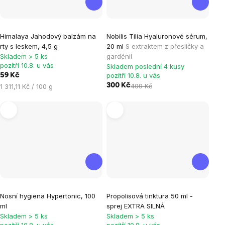
Himalaya Jahodový balzám na
Nobilis Tilia Hyaluronové sérum,
rty s leskem, 4,5 g
20 ml
S extraktem z přesličky a
Skladem > 5 ks
gardénií
pozítří 10.8. u vás
Skladem poslední 4 kusy
pozítří 10.8. u vás
59 Kč
Měrná
300 Kč
409 Kč
1 311,11 Kč / 100 g
cena:
Průměrné
Průměrné
Nosní hygiena Hypertonic, 100
Propolisová tinktura 50 ml -
hodnocení
hodnocení
ml
sprej EXTRA SILNÁ
produktu
produktu
Skladem > 5 ks
Skladem > 5 ks