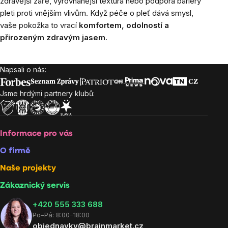
zdravější záře, vyrovnanější textura nebo podpora bariéry
pleti proti vnějším vlivům. Když péče o pleť dává smysl,
vaše pokožka to vrací
komfortem, odolností a
přirozeným zdravým jasem
.
Napsali o nás:
Zápatí
Jsme hrdými partnery klubů:
Informace pro vás
O firmě
Naše projekty
Zákaznický servis
‭+420 555 333 688
Po–Pá: 8:00–18:00
objednavky@brainmarket.cz