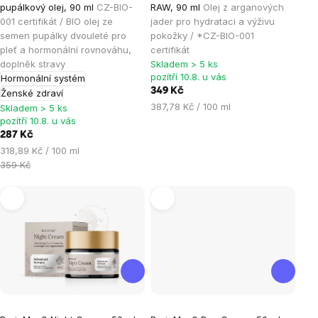
pupálkový olej, 90 ml
CZ-BIO-
RAW, 90 ml
Olej z arganových
produktu
produktu
001 certifikát / BIO olej ze
jader pro hydrataci a výživu
je
je
semen pupálky dvouleté pro
pokožky / *CZ-BIO-001
pleť a hormonální rovnováhu,
certifikát
5,0
5,0
doplněk stravy
Skladem > 5 ks
z
z
pozítří 10.8. u vás
Hormonální systém
5
5
349 Kč
Ženské zdraví
hvězdiček.
hvězdiček.
Měrná
387,78 Kč / 100 ml
Skladem > 5 ks
cena:
pozítří 10.8. u vás
287 Kč
Měrná
318,89 Kč / 100 ml
cena:
359 Kč
Průměrné
Průměrné