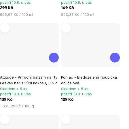
pozítří 10.8. u vás
pozítří 10.8. u vás
5,0
299 Kč
149 Kč
z
Měrná
Měrná
996,67 Kč / 100 ml
993,33 Kč / 100 ml
5
cena:
cena:
hvězdiček.
Attitude - Přírodní balzám na rty
Konjac - Bledozelená houbička
Leaves bar s vůní kokosu, 8,5 g
obličejová
Skladem > 5 ks
Skladem > 5 ks
pozítří 10.8. u vás
pozítří 10.8. u vás
139 Kč
129 Kč
Měrná
1 635,29 Kč / 100 g
cena: