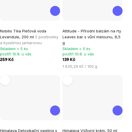
Nobilis Tilia Pleťová voda
Attitude - Přírodní balzám na rty
Levandule, 200 ml
S postbiotiky
Leaves bar s vůní melounu, 8,5
a kyselinou jantarovou
g
Skladem > 5 ks
Skladem > 5 ks
pozítří 10.8. u vás
pozítří 10.8. u vás
259 Kč
139 Kč
Měrná
1 635,29 Kč / 100 g
cena:
Himalaya Detoxikační peeling s
Himalaya Výživný krém, 50 ml