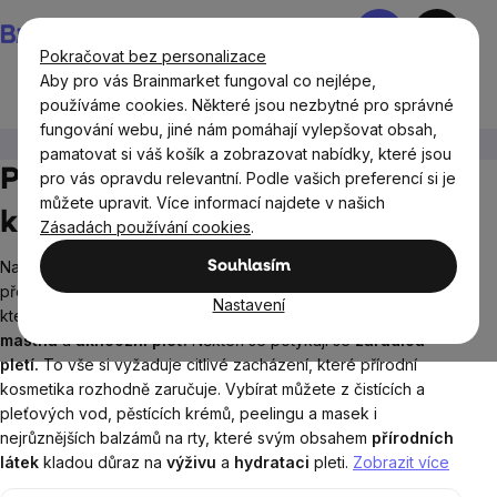
Přejít
Nákupní
na
košík
Pokračovat bez personalizace
obsah
Aby pro vás Brainmarket fungoval co nejlépe,
používáme cookies. Některé jsou nezbytné pro správné
fungování webu, jiné nám pomáhají vylepšovat obsah,
Přírodní kosmetika
Péče o pleť a rty
pamatovat si váš košík a zobrazovat nabídky, které jsou
Péče o pleť a rty - Přírodní
pro vás opravdu relevantní. Podle vašich preferencí si je
můžete upravit. Více informací najdete v našich
krémy, balzámy oleje a spreje
Zásadách používání cookies
.
Naše
tvář
je denně vystavena nejrůznějším toxinům a
Souhlasím
především její péče vyžaduje to nejšetrnější zacházení. Potíže,
Nastavení
které nás s pletí mohou potkat, je její
vysušení
nebo naopak
mastná
a
akneózní pleť.
Někteří se potýkají se
zarudlou
pletí.
To vše si vyžaduje citlivé zacházení, které přírodní
kosmetika rozhodně zaručuje. Vybírat můžete z čistících a
pleťových vod, pěstících krémů, peelingu a masek i
nejrůznějších balzámů na rty, které svým obsahem
přírodních
látek
kladou důraz na
výživu
a
hydrataci
pleti.
Zobrazit více