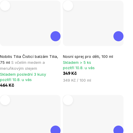
Průměrné
Nobilis Tilia Čisticí balzám Tilia,
Nosní sprej pro děti, 100 ml
hodnocení
75 ml
S včelím medem a
Skladem > 5 ks
produktu
pozítří 10.8. u vás
meruňkovým olejem
je
349 Kč
Skladem poslední 3 kusy
pozítří 10.8. u vás
Měrná
349 Kč / 100 ml
5,0
464 Kč
cena:
z
5
hvězdiček.