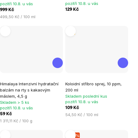
pozítří 10.8. u vás
pozítří 10.8. u vás
z
129 Kč
999 Kč
5
Měrná
499,50 Kč / 100 ml
hvězdiček.
cena:
Tip
Průměrné
Himalaya Intenzivní hydratační
Koloidní stříbro sprej, 10 ppm,
hodnocení
balzám na rty s kakaovým
200 ml
produktu
máslem, 4,5 g
Skladem poslední kus
je
pozítří 10.8. u vás
Skladem > 5 ks
pozítří 10.8. u vás
109 Kč
5,0
59 Kč
Měrná
54,50 Kč / 100 ml
z
Měrná
cena:
1 311,11 Kč / 100 g
5
cena:
hvězdiček.
–14 %