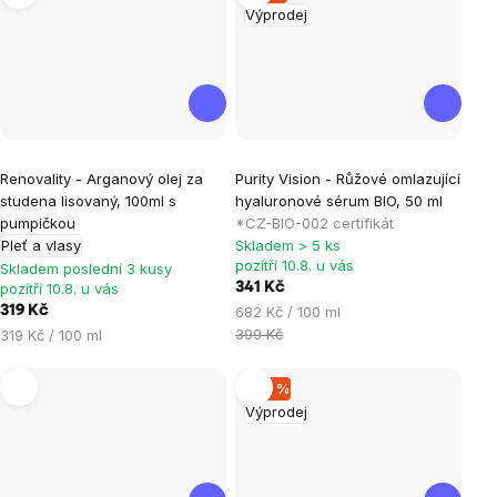
Výprodej
Průměrné
Renovality - Arganový olej za
Purity Vision - Růžové omlazující
hodnocení
studena lisovaný, 100ml s
hyaluronové sérum BIO, 50 ml
produktu
pumpičkou
*CZ-BIO-002 certifikát
je
Pleť a vlasy
Skladem > 5 ks
pozítří 10.8. u vás
5,0
Skladem poslední 3 kusy
pozítří 10.8. u vás
341 Kč
z
Měrná
319 Kč
682 Kč / 100 ml
5
cena:
Měrná
399 Kč
319 Kč / 100 ml
hvězdiček.
cena:
–26 %
Výprodej