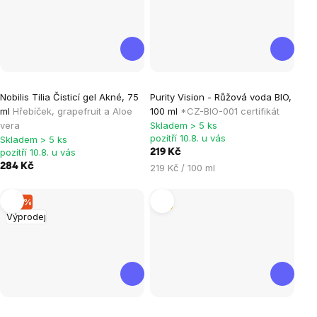
Průměrné
Nobilis Tilia Čisticí gel Akné, 75
Purity Vision - Růžová voda BIO,
hodnocení
ml
Hřebíček, grapefruit a Aloe
100 ml
*CZ-BIO-001 certifikát
produktu
vera
Skladem > 5 ks
je
pozítří 10.8. u vás
Skladem > 5 ks
pozítří 10.8. u vás
219 Kč
5,0
284 Kč
Měrná
219 Kč / 100 ml
z
cena:
5
–15 %
Tip
hvězdiček.
Výprodej
Průměrné