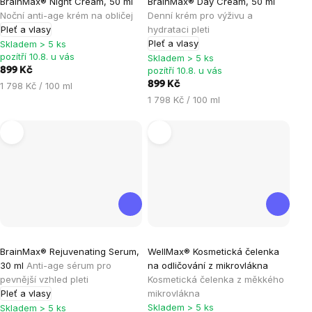
BrainMax® Night Cream, 50 ml
BrainMax® Day Cream, 50 ml
hodnocení
hodnocení
Noční anti-age krém na obličej
Denní krém pro výživu a
produktu
produktu
Pleť a vlasy
hydrataci pleti
je
je
Pleť a vlasy
Skladem > 5 ks
pozítří 10.8. u vás
5,0
5,0
Skladem > 5 ks
pozítří 10.8. u vás
899 Kč
z
z
Měrná
899 Kč
1 798 Kč / 100 ml
5
5
cena:
Měrná
1 798 Kč / 100 ml
hvězdiček.
hvězdiček.
cena:
Průměrné
BrainMax® Rejuvenating Serum,
WellMax® Kosmetická čelenka
hodnocení
30 ml
Anti-age sérum pro
na odličování z mikrovlákna
produktu
pevnější vzhled pleti
Kosmetická čelenka z měkkého
je
Pleť a vlasy
mikrovlákna
Skladem > 5 ks
5,0
Skladem > 5 ks