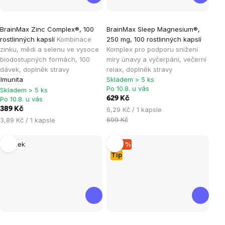
Průměrné
Průměrné
BrainMax Zinc Complex®, 100
BrainMax Sleep Magnesium®,
hodnocení
hodnocení
rostlinných kapslí
Kombinace
250 mg, 100 rostlinných kapslí
produktu
produktu
zinku, mědi a selenu ve vysoce
Komplex pro podporu snížení
je
je
biodostupných formách, 100
míry únavy a vyčerpání, večerní
dávek, doplněk stravy
relax, doplněk stravy
4,9
4,8
Imunita
Skladem > 5 ks
z
z
Po 10.8. u vás
Skladem > 5 ks
5
5
Po 10.8. u vás
629 Kč
hvězdiček.
hvězdiček.
Měrná
389 Kč
6,29 Kč / 1 kapsle
cena:
Měrná
699 Kč
3,89 Kč / 1 kapsle
cena:
Mozek
–20 %
Tip
Průměrné
Průměrné