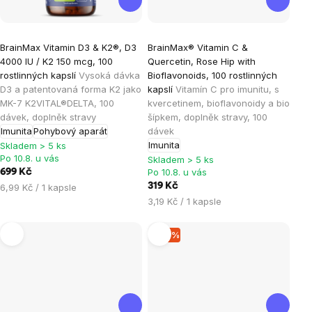
Průměrné
Průměrné
BrainMax Vitamin D3 & K2®, D3
BrainMax® Vitamin C &
hodnocení
hodnocení
4000 IU / K2 150 mcg, 100
Quercetin, Rose Hip with
produktu
produktu
rostlinných kapslí
Vysoká dávka
Bioflavonoids, 100 rostlinných
je
je
D3 a patentovaná forma K2 jako
kapslí
Vitamín C pro imunitu, s
MK-7 K2VITAL®DELTA, 100
kvercetinem, bioflavonoidy a bio
5,0
5,0
dávek, doplněk stravy
šípkem, doplněk stravy, 100
z
z
Imunita
Pohybový aparát
dávek
5
5
Imunita
Skladem > 5 ks
hvězdiček.
hvězdiček.
Po 10.8. u vás
Skladem > 5 ks
Po 10.8. u vás
699 Kč
Měrná
319 Kč
6,99 Kč / 1 kapsle
cena:
Měrná
3,19 Kč / 1 kapsle
cena:
–10 %