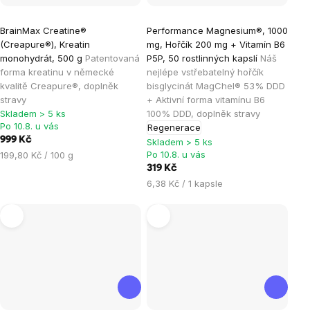
Průměrné
Průměrné
BrainMax Creatine®
Performance Magnesium®, 1000
hodnocení
hodnocení
(Creapure®), Kreatin
mg, Hořčík 200 mg + Vitamín B6
produktu
produktu
monohydrát, 500 g
Patentovaná
P5P, 50 rostlinných kapslí
Náš
je
je
forma kreatinu v německé
nejlépe vstřebatelný hořčík
kvalitě Creapure®, doplněk
bisglycinát MagChel® 53% DDD
4,9
4,9
stravy
+ Aktivní forma vitamínu B6
z
z
Skladem > 5 ks
100% DDD, doplněk stravy
5
5
Po 10.8. u vás
Regenerace
hvězdiček.
hvězdiček.
999 Kč
Skladem > 5 ks
Měrná
Po 10.8. u vás
199,80 Kč / 100 g
cena:
319 Kč
Měrná
6,38 Kč / 1 kapsle
cena: