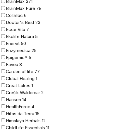
BrainMax
371
BrainMax Pure
78
Collalloc
6
Doctor's Best
23
Ecce Vita
7
Ekolife Natura
5
Enervit
50
Enzymedica
25
Epigemic®
5
Favea
8
Garden of life
77
Global Healing
1
Great Lakes
1
Grešík Waldemar
2
Hansen
14
HealthForce
4
Hifas da Terra
15
Himalaya Herbals
12
ChildLife Essentials
11