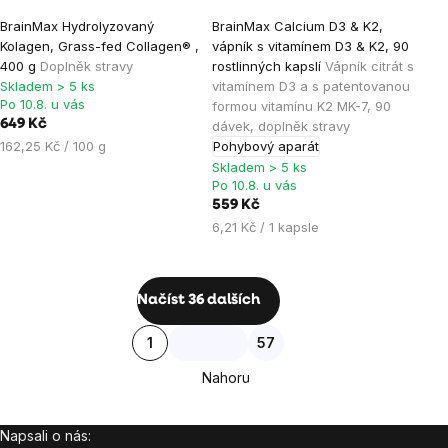
Průměrné
Průměrné
BrainMax Hydrolyzovaný
BrainMax Calcium D3 & K2,
hodnocení
hodnocení
Kolagen, Grass-fed Collagen® ,
vápník s vitamínem D3 & K2, 90
produktu
produktu
400 g
Doplněk stravy
rostlinných kapslí
Vápník citrát s
je
je
Skladem > 5 ks
vitamínem D3 a s patentovanou
Po 10.8. u vás
formou vitamínu K2 MK-7, 90
4,8
4,8
649 Kč
dávek, doplněk stravy
z
z
Měrná
162,25 Kč / 100 g
Pohybový aparát
5
5
cena:
Skladem > 5 ks
hvězdiček.
hvězdiček.
Po 10.8. u vás
559 Kč
Měrná
6,21 Kč / 1 kapsle
cena:
Ovládací
Načíst 36 dalších
prvky
Stránkování
1
57
výpisu
Nahoru
Napsali o nás:
Zápatí