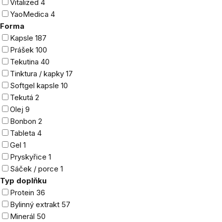
Vitalized
4
YaoMedica
4
Forma
Kapsle
187
Prášek
100
Tekutina
40
Tinktura / kapky
17
Softgel kapsle
10
Tekutá
2
Olej
9
Bonbon
2
Tableta
4
Gel
1
Pryskyřice
1
Sáček / porce
1
Typ doplňku
Protein
36
Bylinný extrakt
57
Minerál
50