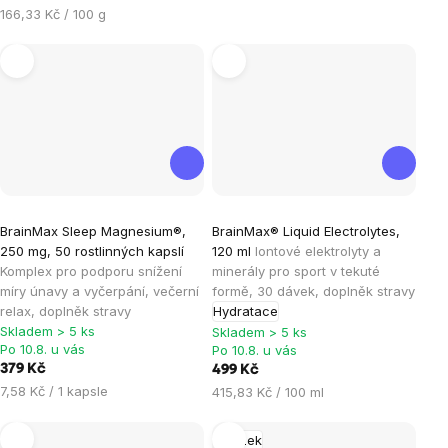
Měrná
166,33 Kč / 100 g
cena:
Průměrné
Průměrné
BrainMax Sleep Magnesium®,
BrainMax® Liquid Electrolytes,
hodnocení
hodnocení
250 mg, 50 rostlinných kapslí
120 ml
Iontové elektrolyty a
produktu
produktu
Komplex pro podporu snížení
minerály pro sport v tekuté
je
je
míry únavy a vyčerpání, večerní
formě, 30 dávek, doplněk stravy
relax, doplněk stravy
Hydratace
4,6
5,0
Skladem > 5 ks
Skladem > 5 ks
z
z
Po 10.8. u vás
Po 10.8. u vás
5
5
379 Kč
499 Kč
hvězdiček.
hvězdiček.
Měrná
7,58 Kč / 1 kapsle
Měrná
415,83 Kč / 100 ml
cena:
cena:
Mozek