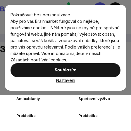
Přejít
Nákupní
na
košík
Pokračovat bez personalizace
obsah
Aby pro vás Brainmarket fungoval co nejlépe,
používáme cookies. Některé jsou nezbytné pro správné
fungování webu, jiné nám pomáhají vylepšovat obsah,
Doplňky stravy a výživa
30 softgelových kapslí
pamatovat si váš košík a zobrazovat nabídky, které jsou
30 softgelových kapslí
pro vás opravdu relevantní. Podle vašich preferencí si je
můžete upravit. Více informací najdete v našich
Zásadách používání cookies
.
Doplňky stravy
Vitamíny a
podle cíle
multivitamíny
Souhlasím
Minerály a
Nastavení
Elektrolyty
Multiminerály
Antioxidanty
Sportovní výživa
Probiotika
Prebiotika