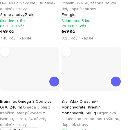
je
je
EPA, BIO olivový olej, 30 dávek,
vitamín B6 P5P, zásoba na 200
doplněk stravy
dní, doplněk stravy
5,0
4,9
Srdce a cévy
Zrak
Energie
z
z
Skladem > 5 ks
Skladem > 5 ks
5
5
Po 10.8. u vás
Po 10.8. u vás
hvězdiček.
hvězdiček.
449 Kč
649 Kč
Měrná
Měrná
7,48 Kč / 1 kapsle
3,25 Kč / 1 kapsle
cena:
cena:
Průměrné
Průměrné
Brainmax Omega 3 Cod Liver
BrainMax Creatine®
hodnocení
hodnocení
Oil®, 240 ml
Omega 3 olej z
Monohydrate, Kreatin
produktu
produktu
tresčích jater původem z
monohydrát, 500 g
Organická
je
je
Islandu, citron, 24 dávek,
sloučenina pro podporu výkonu,
doplněk stravy
doplněk stravy
5,0
4,9