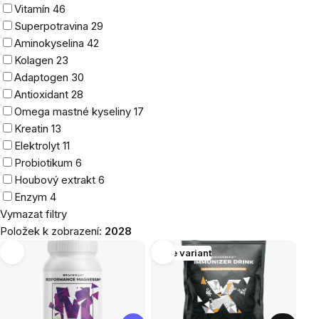
Vitamín
46
Superpotravina
29
Aminokyselina
42
Kolagen
23
Adaptogen
30
Antioxidant
28
Omega mastné kyseliny
17
Kreatin
13
Elektrolyt
11
Probiotikum
6
Houbový extrakt
6
Enzym
4
Vymazat filtry
Položek k zobrazení:
2028
Výpis
Více variant
produktů