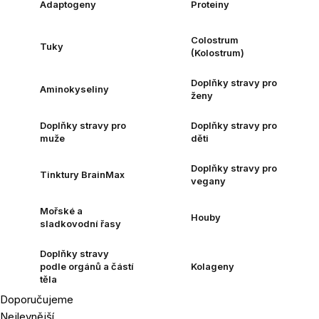
Adaptogeny
Proteiny
Colostrum
Tuky
(Kolostrum)
Doplňky stravy pro
Aminokyseliny
ženy
Doplňky stravy pro
Doplňky stravy pro
muže
děti
Doplňky stravy pro
Tinktury BrainMax
vegany
Mořské a
Houby
sladkovodní řasy
Doplňky stravy
podle orgánů a částí
Kolageny
těla
Doporučujeme
Řazení
Nejlevnější