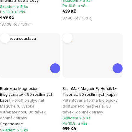
Imunita
Srdce a cévy
Skladem > 5 ks
z
z
Po 10.8. u vás
Skladem > 5 ks
5
5
Po 10.8. u vás
439 Kč
hvězdiček.
hvězdiček.
Měrná
449 Kč
87,80 Kč / 100 g
cena:
Měrná
187,08 Kč / 100 ml
cena:
Nervová soustava
Tip
Průměrné
Průměrné
BrainMax Magnesium
BrainMax Magtein®, Hořčík L-
hodnocení
hodnocení
Bisglycinate®, 90 rostlinných
Treonát, 90 rostlinných kapslí
produktu
produktu
kapslí
Hořčík bisglycinát
Patentovaná forma biologicky
je
je
MagChel®, vysoká
dostupného magnesia, 30
vstřebatelnost, 30 dávek,
dávek, doplněk stravy
4,9
5,0
doplněk stravy
Skladem > 5 ks
z
z
Po 10.8. u vás
Regenerace
5
5
999 Kč
Skladem > 5 ks