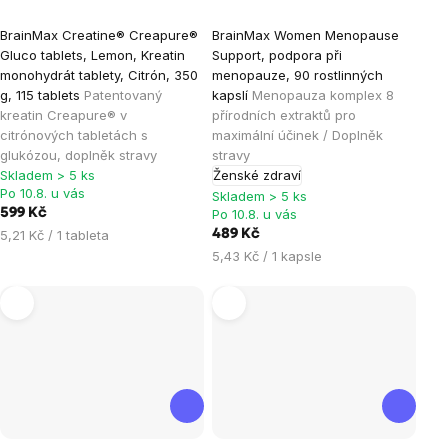
Průměrné
Průměrné
BrainMax Creatine® Creapure®
BrainMax Women Menopause
hodnocení
hodnocení
Gluco tablets, Lemon, Kreatin
Support, podpora při
produktu
produktu
monohydrát tablety, Citrón, 350
menopauze, 90 rostlinných
je
je
g, 115 tablets
Patentovaný
kapslí
Menopauza komplex 8
kreatin Creapure® v
přírodních extraktů pro
5,0
4,9
citrónových tabletách s
maximální účinek / Doplněk
z
z
glukózou, doplněk stravy
stravy
5
5
Skladem > 5 ks
Ženské zdraví
hvězdiček.
hvězdiček.
Po 10.8. u vás
Skladem > 5 ks
599 Kč
Po 10.8. u vás
Měrná
5,21 Kč / 1 tableta
489 Kč
cena:
Měrná
5,43 Kč / 1 kapsle
cena: