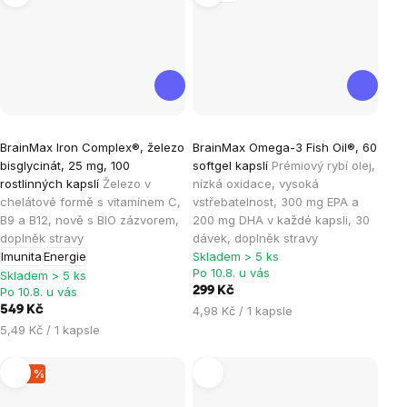
Průměrné
Průměrné
BrainMax Iron Complex®, železo
BrainMax Omega-3 Fish Oil®, 60
hodnocení
hodnocení
bisglycinát, 25 mg, 100
softgel kapslí
Prémiový rybí olej,
produktu
produktu
rostlinných kapslí
Železo v
nízká oxidace, vysoká
je
je
chelátové formě s vitamínem C,
vstřebatelnost, 300 mg EPA a
B9 a B12, nově s BIO zázvorem,
200 mg DHA v každé kapsli, 30
4,8
4,4
doplněk stravy
dávek, doplněk stravy
z
z
Imunita
Energie
Skladem > 5 ks
5
5
Po 10.8. u vás
Skladem > 5 ks
hvězdiček.
hvězdiček.
Po 10.8. u vás
299 Kč
Měrná
549 Kč
4,98 Kč / 1 kapsle
cena:
Měrná
5,49 Kč / 1 kapsle
cena:
–40 %