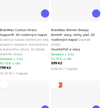
Průměrné
Průměrné
BrainMax Cortisol Stress
BrainMax Women Beauty
hodnocení
hodnocení
Support®, 60 rostlinných kapslí
Bomb®, vlasy, nehty, pleť, 90
produktu
produktu
Evidence-based složení pro klid,
rostlinných kapslí
Doplněk
je
je
podporu relaxace, koncentrace
stravy
a duševního zdraví, 30 dávek,
Imunita
Pleť a vlasy
4,7
4,9
doplněk stravy
Skladem > 5 ks
z
z
Po 10.8. u vás
Skladem > 5 ks
5
5
Po 10.8. u vás
599 Kč
hvězdiček.
hvězdiček.
799 Kč
Měrná
6,66 Kč / 1 kapsle
Měrná
13,32 Kč / 1 kapsle
cena:
cena:
–15 %