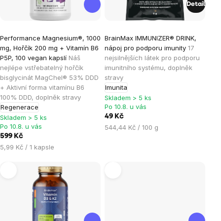
Detail
Průměrné
Průměrné
Performance Magnesium®, 1000
BrainMax IMMUNIZER® DRINK,
hodnocení
hodnocení
mg, Hořčík 200 mg + Vitamín B6
nápoj pro podporu imunity
17
produktu
produktu
P5P, 100 vegan kapslí
Náš
nejsilnějších látek pro podporu
je
je
nejlépe vstřebatelný hořčík
imunitního systému, doplněk
bisglycinát MagChel® 53% DDD
stravy
4,9
4,2
+ Aktivní forma vitamínu B6
Imunita
z
z
100% DDD, doplněk stravy
Skladem > 5 ks
5
5
Po 10.8. u vás
Regenerace
hvězdiček.
hvězdiček.
49 Kč
Skladem > 5 ks
Po 10.8. u vás
Měrná
544,44 Kč / 100 g
599 Kč
cena:
Měrná
5,99 Kč / 1 kapsle
cena: