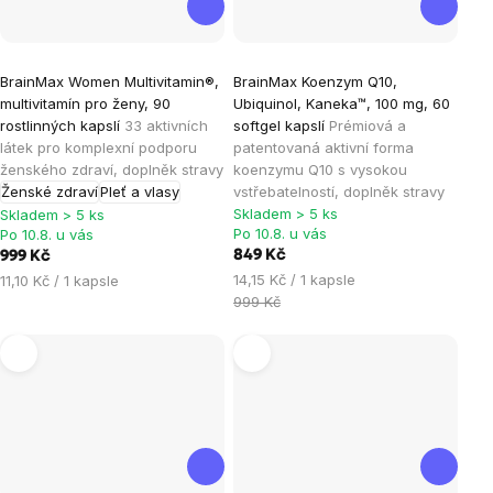
Průměrné
Průměrné
BrainMax Women Multivitamin®,
BrainMax Koenzym Q10,
hodnocení
hodnocení
multivitamín pro ženy, 90
Ubiquinol, Kaneka™, 100 mg, 60
produktu
produktu
rostlinných kapslí
33 aktivních
softgel kapslí
Prémiová a
je
je
látek pro komplexní podporu
patentovaná aktivní forma
ženského zdraví, doplněk stravy
koenzymu Q10 s vysokou
4,9
4,9
Ženské zdraví
Pleť a vlasy
vstřebatelností, doplněk stravy
z
z
Skladem > 5 ks
Skladem > 5 ks
5
5
Po 10.8. u vás
Po 10.8. u vás
hvězdiček.
hvězdiček.
849 Kč
999 Kč
Měrná
Měrná
14,15 Kč / 1 kapsle
11,10 Kč / 1 kapsle
cena:
cena:
999 Kč