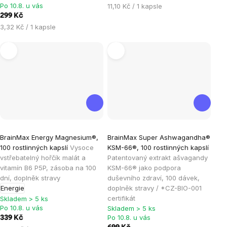
hvězdiček.
hvězdiček.
Po 10.8. u vás
Měrná
11,10 Kč / 1 kapsle
cena:
299 Kč
Měrná
3,32 Kč / 1 kapsle
cena:
Průměrné
Průměrné
BrainMax Energy Magnesium®,
BrainMax Super Ashwagandha®
hodnocení
hodnocení
100 rostlinných kapslí
Vysoce
KSM-66®, 100 rostlinných kapslí
produktu
produktu
vstřebatelný hořčík malát a
Patentovaný extrakt ašvagandy
je
je
vitamín B6 P5P, zásoba na 100
KSM-66® jako podpora
dní, doplněk stravy
duševního zdraví, 100 dávek,
5,0
4,8
Energie
doplněk stravy / *CZ-BIO-001
z
z
certifikát
Skladem > 5 ks
5
5
Po 10.8. u vás
Skladem > 5 ks
hvězdiček.
hvězdiček.
Po 10.8. u vás
339 Kč