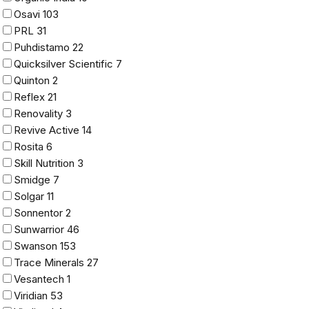
Osavi
103
PRL
31
Puhdistamo
22
Quicksilver Scientific
7
Quinton
2
Reflex
21
Renovality
3
Revive Active
14
Rosita
6
Skill Nutrition
3
Smidge
7
Solgar
11
Sonnentor
2
Sunwarrior
46
Swanson
153
Trace Minerals
27
Vesantech
1
Viridian
53