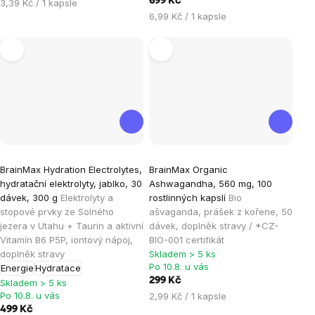
699 Kč
Měrná
3,39 Kč / 1 kapsle
Měrná
cena:
6,99 Kč / 1 kapsle
cena:
Průměrné
Průměrné
BrainMax Hydration Electrolytes,
BrainMax Organic
hodnocení
hodnocení
hydratační elektrolyty, jablko, 30
Ashwagandha, 560 mg, 100
produktu
produktu
dávek, 300 g
Elektrolyty a
rostlinných kapslí
Bio
je
je
stopové prvky ze Solného
ašvaganda, prášek z kořene, 50
jezera v Utahu + Taurin a aktivní
dávek, doplněk stravy / *CZ-
4,8
5,0
Vitamín B6 P5P, iontový nápoj,
BIO-001 certifikát
z
z
doplněk stravy
Skladem > 5 ks
5
5
Po 10.8. u vás
Energie
Hydratace
hvězdiček.
hvězdiček.
299 Kč
Skladem > 5 ks
Po 10.8. u vás
Měrná
2,99 Kč / 1 kapsle
cena:
499 Kč