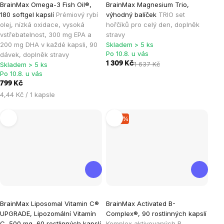
BrainMax Omega-3 Fish Oil®,
BrainMax Magnesium Trio,
hodnocení
hodnocení
180 softgel kapslí
Prémiový rybí
výhodný balíček
TRIO set
produktu
produktu
olej, nízká oxidace, vysoká
hořčíků pro celý den, doplněk
je
je
vstřebatelnost, 300 mg EPA a
stravy
200 mg DHA v každé kapsli, 90
Skladem > 5 ks
4,9
5,0
Po 10.8. u vás
dávek, doplněk stravy
z
z
1 309 Kč
1 637 Kč
Skladem > 5 ks
5
5
Po 10.8. u vás
hvězdiček.
hvězdiček.
799 Kč
Měrná
4,44 Kč / 1 kapsle
cena:
–15 %
Průměrné
Průměrné
BrainMax Liposomal Vitamin C®
BrainMax Activated B-
hodnocení
hodnocení
UPGRADE, Lipozomální Vitamín
Complex®, 90 rostlinných kapslí
produktu
produktu
C, 500 mg, 60 rostlinných kapslí
Komplex aktivovaných B