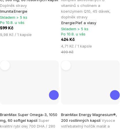
je
je
Doplněk stravy
vitamínů s cholinem a
Imunita
Energie
koenzymem Q10, 45 dávek,
5,0
5,0
doplněk stravy
Skladem > 5 ks
z
z
Po 10.8. u vás
Energie
Pleť a vlasy
5
5
599 Kč
Skladem > 5 ks
hvězdiček.
hvězdiček.
Po 10.8. u vás
Měrná
9,98 Kč / 1 kapsle
cena:
424 Kč
Měrná
4,71 Kč / 1 kapsle
cena:
499 Kč
Průměrné
Průměrné
BrainMax Super Omega-3, 1050
BrainMax Energy Magnesium®,
hodnocení
hodnocení
mg, 60 softgel kapslí
Super
200 rostlinných kapslí
Vysoce
produktu
produktu
kvalitní rybí olej 700 DHA / 280
vstřebatelný hořčík malát a