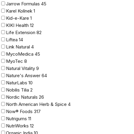
Jarrow Formulas
45
Karel Kolínek
1
Kid-e-Kare
1
KIKI Health
12
Life Extension
82
Liftea
14
Link Natural
4
MycoMedica
45
MyoTec
8
Natural Vitality
9
Nature's Answer
64
NaturLabs
10
Nobilis Tilia
2
Nordic Naturals
26
North American Herb & Spice
4
Now® Foods
317
Nutrigums
11
NutriWorks
12
Organic India
10