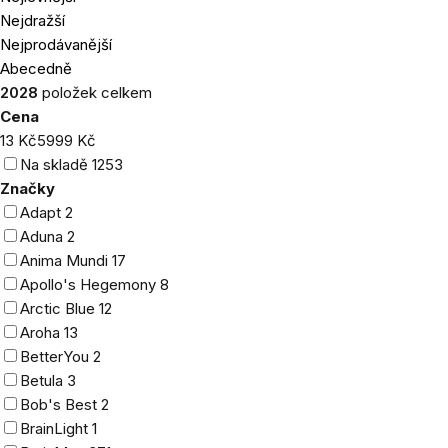
produktů
Nejdražší
Nejprodávanější
Abecedně
2028
položek celkem
Cena
13
Kč
5999
Kč
Na skladě
1253
Značky
Adapt
2
Aduna
2
Anima Mundi
17
Apollo's Hegemony
8
Arctic Blue
12
Aroha
13
BetterYou
2
Betula
3
Bob's Best
2
BrainLight
1