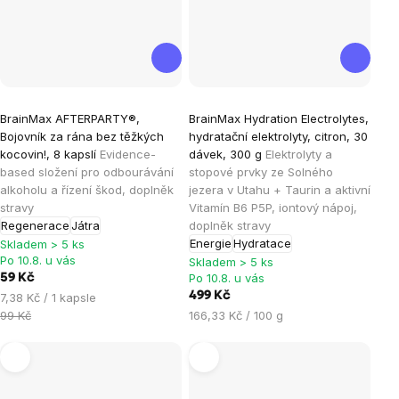
Průměrné
BrainMax AFTERPARTY®,
BrainMax Hydration Electrolytes,
hodnocení
Bojovník za rána bez těžkých
hydratační elektrolyty, citron, 30
produktu
kocovin!, 8 kapslí
Evidence-
dávek, 300 g
Elektrolyty a
je
based složení pro odbourávání
stopové prvky ze Solného
alkoholu a řízení škod, doplněk
jezera v Utahu + Taurin a aktivní
4,8
stravy
Vitamín B6 P5P, iontový nápoj,
z
Regenerace
Játra
doplněk stravy
5
Energie
Hydratace
Skladem > 5 ks
hvězdiček.
Po 10.8. u vás
Skladem > 5 ks
Po 10.8. u vás
59 Kč
Měrná
499 Kč
7,38 Kč / 1 kapsle
cena:
Měrná
99 Kč
166,33 Kč / 100 g
cena: