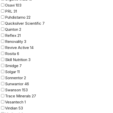
Osavi
103
PRL
31
Puhdistamo
22
Quicksilver Scientific
7
Quinton
2
Reflex
21
Renovality
3
Revive Active
14
Rosita
6
Skill Nutrition
3
Smidge
7
Solgar
11
Sonnentor
2
Sunwarrior
46
Swanson
153
Trace Minerals
27
Vesantech
1
Viridian
53