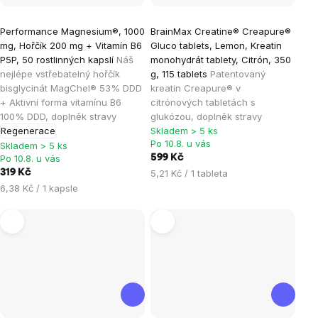
Průměrné
Průměrné
Performance Magnesium®, 1000
BrainMax Creatine® Creapure®
hodnocení
hodnocení
mg, Hořčík 200 mg + Vitamín B6
Gluco tablets, Lemon, Kreatin
produktu
produktu
P5P, 50 rostlinných kapslí
Náš
monohydrát tablety, Citrón, 350
je
je
nejlépe vstřebatelný hořčík
g, 115 tablets
Patentovaný
bisglycinát MagChel® 53% DDD
kreatin Creapure® v
4,9
5,0
+ Aktivní forma vitamínu B6
citrónových tabletách s
z
z
100% DDD, doplněk stravy
glukózou, doplněk stravy
5
5
Regenerace
Skladem > 5 ks
hvězdiček.
hvězdiček.
Po 10.8. u vás
Skladem > 5 ks
Po 10.8. u vás
599 Kč
Měrná
319 Kč
5,21 Kč / 1 tableta
cena:
Měrná
6,38 Kč / 1 kapsle
cena: