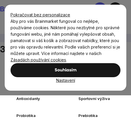
Přejít
Nákupní
na
košík
Pokračovat bez personalizace
obsah
Aby pro vás Brainmarket fungoval co nejlépe,
používáme cookies. Některé jsou nezbytné pro správné
fungování webu, jiné nám pomáhají vylepšovat obsah,
Doplňky stravy a výživa
300 kapslí
pamatovat si váš košík a zobrazovat nabídky, které jsou
300 kapslí
pro vás opravdu relevantní. Podle vašich preferencí si je
můžete upravit. Více informací najdete v našich
Zásadách používání cookies
.
Doplňky stravy
Vitamíny a
podle cíle
multivitamíny
Souhlasím
Minerály a
Nastavení
Elektrolyty
Multiminerály
Antioxidanty
Sportovní výživa
Probiotika
Prebiotika