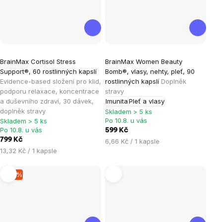
Průměrné
Průměrné
BrainMax Cortisol Stress
BrainMax Women Beauty
hodnocení
hodnocení
Support®, 60 rostlinných kapslí
Bomb®, vlasy, nehty, pleť, 90
produktu
produktu
Evidence-based složení pro klid,
rostlinných kapslí
Doplněk
je
je
podporu relaxace, koncentrace
stravy
a duševního zdraví, 30 dávek,
Imunita
Pleť a vlasy
4,7
4,9
doplněk stravy
Skladem > 5 ks
z
z
Po 10.8. u vás
Skladem > 5 ks
5
5
Po 10.8. u vás
599 Kč
hvězdiček.
hvězdiček.
799 Kč
Měrná
6,66 Kč / 1 kapsle
Měrná
13,32 Kč / 1 kapsle
cena:
cena:
–15 %