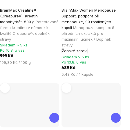
Průměrné
Průměrné
BrainMax Creatine®
BrainMax Women Menopause
hodnocení
hodnocení
(Creapure®), Kreatin
Support, podpora při
produktu
produktu
monohydrát, 500 g
Patentovaná
menopauze, 90 rostlinných
je
je
forma kreatinu v německé
kapslí
Menopauza komplex 8
kvalitě Creapure®, doplněk
přírodních extraktů pro
4,9
4,9
stravy
maximální účinek / Doplněk
z
z
Skladem > 5 ks
stravy
5
5
Po 10.8. u vás
Ženské zdraví
hvězdiček.
hvězdiček.
999 Kč
Skladem > 5 ks
Měrná
Po 10.8. u vás
199,80 Kč / 100 g
cena:
489 Kč
Měrná
5,43 Kč / 1 kapsle
cena: