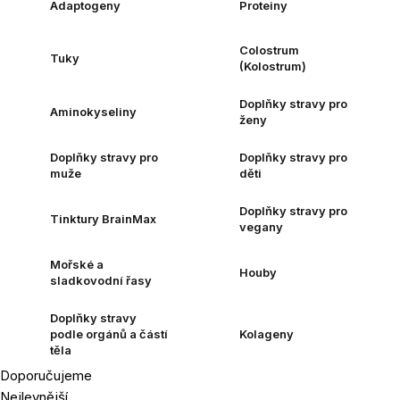
Adaptogeny
Proteiny
Colostrum
Tuky
(Kolostrum)
Doplňky stravy pro
Aminokyseliny
ženy
Doplňky stravy pro
Doplňky stravy pro
muže
děti
Doplňky stravy pro
Tinktury BrainMax
vegany
Mořské a
Houby
sladkovodní řasy
Doplňky stravy
podle orgánů a částí
Kolageny
těla
Doporučujeme
Řazení
Nejlevnější