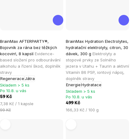
Průměrné
BrainMax AFTERPARTY®,
BrainMax Hydration Electrolytes,
hodnocení
Bojovník za rána bez těžkých
hydratační elektrolyty, citron, 30
produktu
kocovin!, 8 kapslí
Evidence-
dávek, 300 g
Elektrolyty a
je
based složení pro odbourávání
stopové prvky ze Solného
alkoholu a řízení škod, doplněk
jezera v Utahu + Taurin a aktivní
4,8
stravy
Vitamín B6 P5P, iontový nápoj,
z
Regenerace
Játra
doplněk stravy
5
Energie
Hydratace
Skladem > 5 ks
hvězdiček.
Po 10.8. u vás
Skladem > 5 ks
Po 10.8. u vás
59 Kč
Měrná
499 Kč
7,38 Kč / 1 kapsle
cena:
Měrná
99 Kč
166,33 Kč / 100 g
cena: