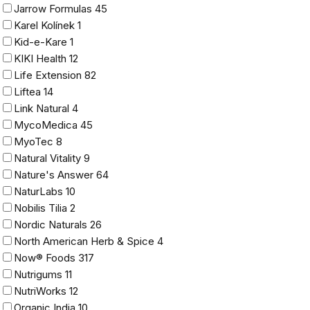
Jarrow Formulas
45
Karel Kolínek
1
Kid-e-Kare
1
KIKI Health
12
Life Extension
82
Liftea
14
Link Natural
4
MycoMedica
45
MyoTec
8
Natural Vitality
9
Nature's Answer
64
NaturLabs
10
Nobilis Tilia
2
Nordic Naturals
26
North American Herb & Spice
4
Now® Foods
317
Nutrigums
11
NutriWorks
12
Organic India
10