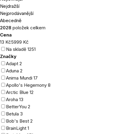
produktů
Nejdražší
Nejprodávanější
Abecedně
2028
položek celkem
Cena
13
Kč
5999
Kč
Na skladě
1251
Značky
Adapt
2
Aduna
2
Anima Mundi
17
Apollo's Hegemony
8
Arctic Blue
12
Aroha
13
BetterYou
2
Betula
3
Bob's Best
2
BrainLight
1