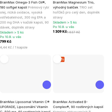
BrainMax Omega-3 Fish Oil®,
BrainMax Magnesium Trio,
hodnocení
hodnocení
180 softgel kapslí
Prémiový rybí
výhodný balíček
TRIO set
produktu
produktu
olej, nízká oxidace, vysoká
hořčíků pro celý den, doplněk
je
je
vstřebatelnost, 300 mg EPA a
stravy
200 mg DHA v každé kapsli, 90
Skladem > 5 ks
4,9
5,0
Po 10.8. u vás
dávek, doplněk stravy
z
z
1 309 Kč
1 637 Kč
Skladem > 5 ks
5
5
Po 10.8. u vás
hvězdiček.
hvězdiček.
799 Kč
Měrná
4,44 Kč / 1 kapsle
cena:
–15 %
Průměrné
Průměrné
BrainMax Liposomal Vitamin C®
BrainMax Activated B-
hodnocení
hodnocení
UPGRADE, Lipozomální Vitamín
Complex®, 90 rostlinných kapslí
produktu
produktu
C, 500 mg, 60 rostlinných kapslí
Komplex aktivovaných B