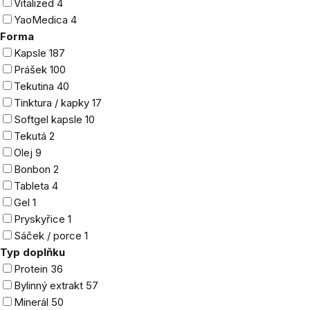
Vitalized
4
YaoMedica
4
Forma
Kapsle
187
Prášek
100
Tekutina
40
Tinktura / kapky
17
Softgel kapsle
10
Tekutá
2
Olej
9
Bonbon
2
Tableta
4
Gel
1
Pryskyřice
1
Sáček / porce
1
Typ doplňku
Protein
36
Bylinný extrakt
57
Minerál
50