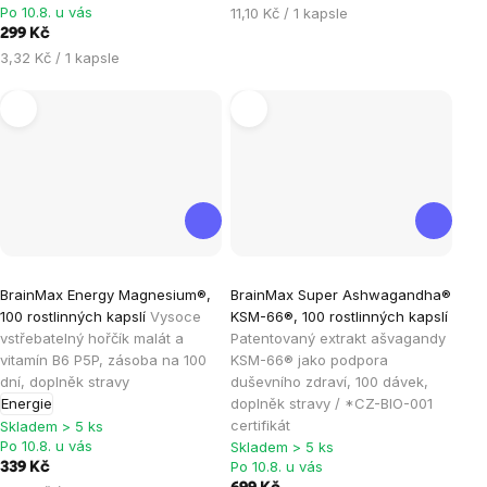
hvězdiček.
hvězdiček.
Po 10.8. u vás
Měrná
11,10 Kč / 1 kapsle
cena:
299 Kč
Měrná
3,32 Kč / 1 kapsle
cena:
Průměrné
Průměrné
BrainMax Energy Magnesium®,
BrainMax Super Ashwagandha®
hodnocení
hodnocení
100 rostlinných kapslí
Vysoce
KSM-66®, 100 rostlinných kapslí
produktu
produktu
vstřebatelný hořčík malát a
Patentovaný extrakt ašvagandy
je
je
vitamín B6 P5P, zásoba na 100
KSM-66® jako podpora
dní, doplněk stravy
duševního zdraví, 100 dávek,
5,0
4,8
Energie
doplněk stravy / *CZ-BIO-001
z
z
certifikát
Skladem > 5 ks
5
5
Po 10.8. u vás
Skladem > 5 ks
hvězdiček.
hvězdiček.
Po 10.8. u vás
339 Kč