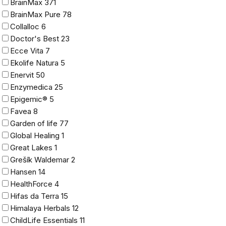
BrainMax
371
BrainMax Pure
78
Collalloc
6
Doctor's Best
23
Ecce Vita
7
Ekolife Natura
5
Enervit
50
Enzymedica
25
Epigemic®
5
Favea
8
Garden of life
77
Global Healing
1
Great Lakes
1
Grešík Waldemar
2
Hansen
14
HealthForce
4
Hifas da Terra
15
Himalaya Herbals
12
ChildLife Essentials
11