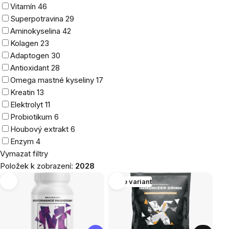
Vitamín
46
Superpotravina
29
Aminokyselina
42
Kolagen
23
Adaptogen
30
Antioxidant
28
Omega mastné kyseliny
17
Kreatin
13
Elektrolyt
11
Probiotikum
6
Houbový extrakt
6
Enzym
4
Vymazat filtry
Položek k zobrazení:
2028
Výpis
Více variant
produktů