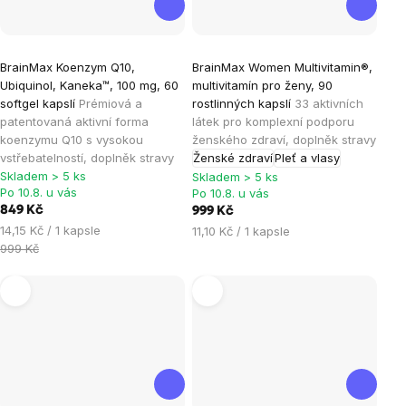
Průměrné
Průměrné
BrainMax Koenzym Q10,
BrainMax Women Multivitamin®,
hodnocení
hodnocení
Ubiquinol, Kaneka™, 100 mg, 60
multivitamín pro ženy, 90
produktu
produktu
softgel kapslí
Prémiová a
rostlinných kapslí
33 aktivních
je
je
patentovaná aktivní forma
látek pro komplexní podporu
koenzymu Q10 s vysokou
ženského zdraví, doplněk stravy
4,9
4,9
vstřebatelností, doplněk stravy
Ženské zdraví
Pleť a vlasy
z
z
Skladem > 5 ks
Skladem > 5 ks
5
5
Po 10.8. u vás
Po 10.8. u vás
hvězdiček.
hvězdiček.
849 Kč
999 Kč
Měrná
14,15 Kč / 1 kapsle
Měrná
11,10 Kč / 1 kapsle
cena:
999 Kč
cena: