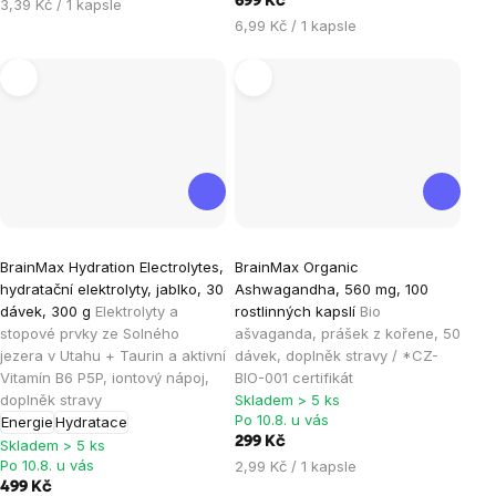
699 Kč
Měrná
3,39 Kč / 1 kapsle
Měrná
cena:
6,99 Kč / 1 kapsle
cena:
Průměrné
Průměrné
BrainMax Hydration Electrolytes,
BrainMax Organic
hodnocení
hodnocení
hydratační elektrolyty, jablko, 30
Ashwagandha, 560 mg, 100
produktu
produktu
dávek, 300 g
Elektrolyty a
rostlinných kapslí
Bio
je
je
stopové prvky ze Solného
ašvaganda, prášek z kořene, 50
jezera v Utahu + Taurin a aktivní
dávek, doplněk stravy / *CZ-
4,8
5,0
Vitamín B6 P5P, iontový nápoj,
BIO-001 certifikát
z
z
doplněk stravy
Skladem > 5 ks
5
5
Po 10.8. u vás
Energie
Hydratace
hvězdiček.
hvězdiček.
299 Kč
Skladem > 5 ks
Po 10.8. u vás
Měrná
2,99 Kč / 1 kapsle
cena:
499 Kč