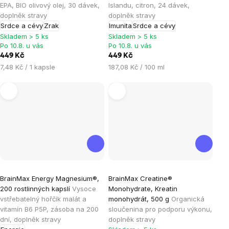
je
je
EPA, BIO olivový olej, 30 dávek,
Islandu, citron, 24 dávek,
doplněk stravy
doplněk stravy
5,0
5,0
Srdce a cévy
Zrak
Imunita
Srdce a cévy
z
z
Skladem > 5 ks
Skladem > 5 ks
5
5
Po 10.8. u vás
Po 10.8. u vás
hvězdiček.
hvězdiček.
449 Kč
449 Kč
Měrná
Měrná
7,48 Kč / 1 kapsle
187,08 Kč / 100 ml
cena:
cena:
Průměrné
Průměrné
BrainMax Energy Magnesium®,
BrainMax Creatine®
hodnocení
hodnocení
200 rostlinných kapslí
Vysoce
Monohydrate, Kreatin
produktu
produktu
vstřebatelný hořčík malát a
monohydrát, 500 g
Organická
je
je
vitamín B6 P5P, zásoba na 200
sloučenina pro podporu výkonu,
dní, doplněk stravy
doplněk stravy
4,9
4,9