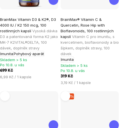
Průměrné
Průměrné
BrainMax Vitamin D3 & K2®, D3
BrainMax® Vitamin C &
hodnocení
hodnocení
4000 IU / K2 150 mcg, 100
Quercetin, Rose Hip with
produktu
produktu
rostlinných kapslí
Vysoká dávka
Bioflavonoids, 100 rostlinných
je
je
D3 a patentovaná forma K2 jako
kapslí
Vitamín C pro imunitu, s
MK-7 K2VITAL®DELTA, 100
kvercetinem, bioflavonoidy a bio
5,0
5,0
dávek, doplněk stravy
šípkem, doplněk stravy, 100
z
z
Imunita
Pohybový aparát
dávek
5
5
Imunita
Skladem > 5 ks
hvězdiček.
hvězdiček.
Po 10.8. u vás
Skladem > 5 ks
Po 10.8. u vás
699 Kč
Měrná
319 Kč
6,99 Kč / 1 kapsle
cena:
Měrná
3,19 Kč / 1 kapsle
cena:
–10 %