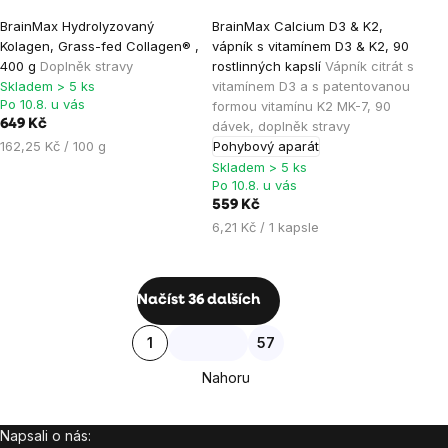
Průměrné
Průměrné
BrainMax Hydrolyzovaný
BrainMax Calcium D3 & K2,
hodnocení
hodnocení
Kolagen, Grass-fed Collagen® ,
vápník s vitamínem D3 & K2, 90
produktu
produktu
400 g
Doplněk stravy
rostlinných kapslí
Vápník citrát s
je
je
Skladem > 5 ks
vitamínem D3 a s patentovanou
Po 10.8. u vás
formou vitamínu K2 MK-7, 90
4,8
4,8
649 Kč
dávek, doplněk stravy
z
z
Měrná
162,25 Kč / 100 g
Pohybový aparát
5
5
cena:
Skladem > 5 ks
hvězdiček.
hvězdiček.
Po 10.8. u vás
559 Kč
Měrná
6,21 Kč / 1 kapsle
cena:
Ovládací
Načíst 36 dalších
prvky
Stránkování
1
57
výpisu
Nahoru
Napsali o nás:
Zápatí