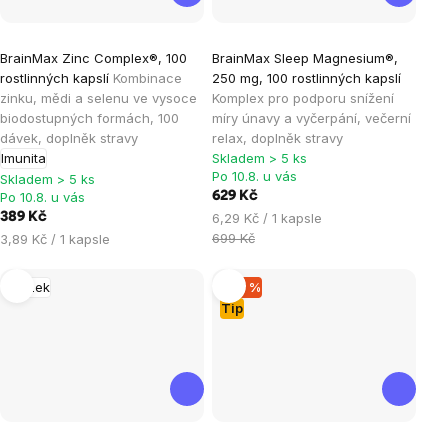
Průměrné
Průměrné
BrainMax Zinc Complex®, 100
BrainMax Sleep Magnesium®,
hodnocení
hodnocení
rostlinných kapslí
Kombinace
250 mg, 100 rostlinných kapslí
produktu
produktu
zinku, mědi a selenu ve vysoce
Komplex pro podporu snížení
je
je
biodostupných formách, 100
míry únavy a vyčerpání, večerní
dávek, doplněk stravy
relax, doplněk stravy
4,9
4,8
Imunita
Skladem > 5 ks
z
z
Po 10.8. u vás
Skladem > 5 ks
5
5
Po 10.8. u vás
629 Kč
hvězdiček.
hvězdiček.
Měrná
389 Kč
6,29 Kč / 1 kapsle
cena:
Měrná
699 Kč
3,89 Kč / 1 kapsle
cena:
Mozek
–20 %
Tip
Průměrné
Průměrné