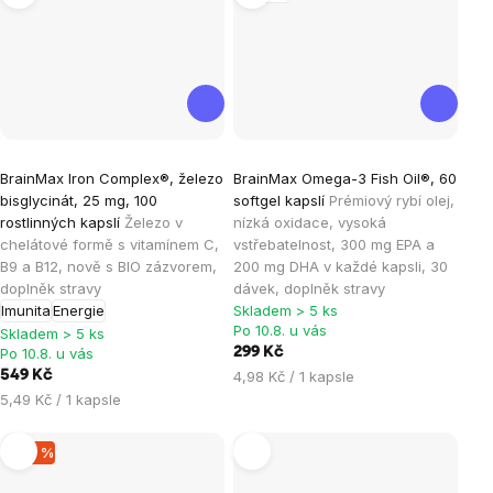
Průměrné
Průměrné
BrainMax Iron Complex®, železo
BrainMax Omega-3 Fish Oil®, 60
hodnocení
hodnocení
bisglycinát, 25 mg, 100
softgel kapslí
Prémiový rybí olej,
produktu
produktu
rostlinných kapslí
Železo v
nízká oxidace, vysoká
je
je
chelátové formě s vitamínem C,
vstřebatelnost, 300 mg EPA a
B9 a B12, nově s BIO zázvorem,
200 mg DHA v každé kapsli, 30
4,8
4,4
doplněk stravy
dávek, doplněk stravy
z
z
Imunita
Energie
Skladem > 5 ks
5
5
Po 10.8. u vás
Skladem > 5 ks
hvězdiček.
hvězdiček.
Po 10.8. u vás
299 Kč
Měrná
549 Kč
4,98 Kč / 1 kapsle
cena:
Měrná
5,49 Kč / 1 kapsle
cena:
–40 %