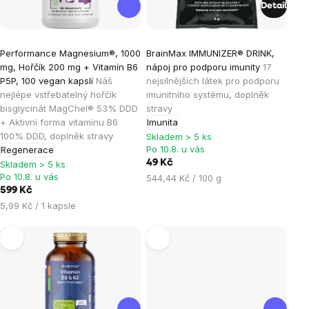
Detail
Průměrné
Průměrné
Performance Magnesium®, 1000
BrainMax IMMUNIZER® DRINK,
hodnocení
hodnocení
mg, Hořčík 200 mg + Vitamín B6
nápoj pro podporu imunity
17
produktu
produktu
P5P, 100 vegan kapslí
Náš
nejsilnějších látek pro podporu
je
je
nejlépe vstřebatelný hořčík
imunitního systému, doplněk
bisglycinát MagChel® 53% DDD
stravy
4,9
4,2
+ Aktivní forma vitamínu B6
Imunita
z
z
100% DDD, doplněk stravy
Skladem > 5 ks
5
5
Po 10.8. u vás
Regenerace
hvězdiček.
hvězdiček.
49 Kč
Skladem > 5 ks
Po 10.8. u vás
Měrná
544,44 Kč / 100 g
599 Kč
cena:
Měrná
5,99 Kč / 1 kapsle
cena: