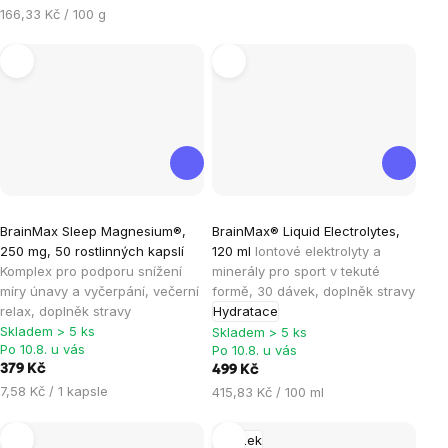
Měrná
166,33 Kč / 100 g
cena:
Průměrné
Průměrné
BrainMax Sleep Magnesium®,
BrainMax® Liquid Electrolytes,
hodnocení
hodnocení
250 mg, 50 rostlinných kapslí
120 ml
Iontové elektrolyty a
produktu
produktu
Komplex pro podporu snížení
minerály pro sport v tekuté
je
je
míry únavy a vyčerpání, večerní
formě, 30 dávek, doplněk stravy
relax, doplněk stravy
Hydratace
4,6
5,0
Skladem > 5 ks
Skladem > 5 ks
z
z
Po 10.8. u vás
Po 10.8. u vás
5
5
379 Kč
499 Kč
hvězdiček.
hvězdiček.
Měrná
7,58 Kč / 1 kapsle
Měrná
415,83 Kč / 100 ml
cena:
cena:
Mozek