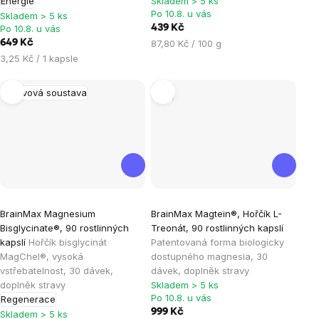
Energie
Skladem > 5 ks
z
z
Po 10.8. u vás
Skladem > 5 ks
5
5
Po 10.8. u vás
439 Kč
hvězdiček.
hvězdiček.
Měrná
649 Kč
87,80 Kč / 100 g
cena:
Měrná
3,25 Kč / 1 kapsle
cena:
Nervová soustava
Tip
Průměrné
Průměrné
BrainMax Magnesium
BrainMax Magtein®, Hořčík L-
hodnocení
hodnocení
Bisglycinate®, 90 rostlinných
Treonát, 90 rostlinných kapslí
produktu
produktu
kapslí
Hořčík bisglycinát
Patentovaná forma biologicky
je
je
MagChel®, vysoká
dostupného magnesia, 30
vstřebatelnost, 30 dávek,
dávek, doplněk stravy
4,9
5,0
doplněk stravy
Skladem > 5 ks
z
z
Po 10.8. u vás
Regenerace
5
5
999 Kč
Skladem > 5 ks