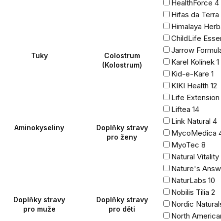
HealthForce
4
Hifas da Terra
Himalaya Herb
ChildLife Esse
Jarrow Formu
Tuky
Colostrum
Karel Kolínek
1
(Kolostrum)
Kid-e-Kare
1
KIKI Health
12
Life Extensio
Liftea
14
Link Natural
4
Aminokyseliny
Doplňky stravy
MycoMedica
pro ženy
MyoTec
8
Natural Vitality
Nature's Ans
NaturLabs
10
Nobilis Tilia
2
Doplňky stravy
Doplňky stravy
Nordic Natura
pro muže
pro děti
North America