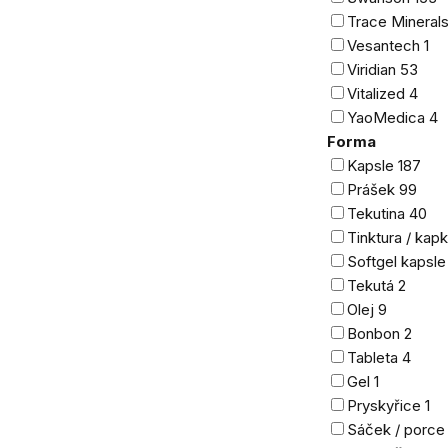
Trace Mineral
Vesantech
1
Viridian
53
Vitalized
4
YaoMedica
4
Forma
Kapsle
187
Prášek
99
Tekutina
40
Tinktura / kap
Softgel kapsl
Tekutá
2
Olej
9
Bonbon
2
Tableta
4
Gel
1
Pryskyřice
1
Sáček / porc