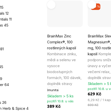
–10 %
15
als
12
ntials
11
las
45
Průměrné
Průměrné
BrainMax Zinc
BrainMax Sle
hodnocení
hodnocení
Complex®, 100
Magnesium®,
produktu
produktu
rostlinných kapslí
mg, 100 rostl
n
81
je
je
Kombinace zinku,
kapslí
Komple
4,9
4,8
mědi a selenu ve
podporu sníže
z
z
vysoce
únavy a vyčer
45
5
5
biodostupných
večerní relax,
hvězdiček.
hvězdiček.
formách, 100 dávek,
doplněk strav
9
doplněk stravy
Skladem > 5 
wer
64
pozítří 10.8. u 
Imunita
629 Kč
Skladem > 5 ks
Měrná
6,29 Kč / 1 kap
pozítří 10.8. u vás
ls
26
cena:
699 Kč
389 Kč
n Herb & Spice
4