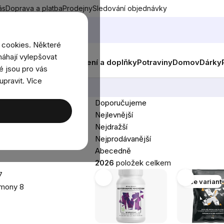
ás
Doprava a platba
Prodejny
Sledování objednávky
 cookies. Některé
áhají vylepšovat
nky
Muži
Ženy
Děti
Oblečení a doplňky
Potraviny
Domov
Dárky
é jsou pro vás
upravit. Více
Doporučujeme
Řazení
Nejlevnější
produktů
2
Nejdražší
Nejprodávanější
Abecedně
2026
položek celkem
7
Výpis
Více variant
emony
8
produktů