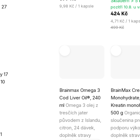
Skladem > 5 
Měrná
9,98 Kč / 1 kapsle
s
27
pozítří 10.8. u 
cena:
424 Kč
Měrná
4,71 Kč / 1 kap
cena:
499 Kč
ky
17
e
10
Průměrné
Průměrné
Brainmax Omega 3
BrainMax Cre
hodnocení
hodnocení
Cod Liver Oil®, 240
Monohydrate
produktu
produktu
ml
Omega 3 olej z
Kreatin monoh
je
je
tresčích jater
500 g
Organi
5,0
4,9
původem z Islandu,
sloučenina pr
z
z
citron, 24 dávek,
podporu výko
5
5
e
1
doplněk stravy
doplněk strav
hvězdiček.
hvězdiček.