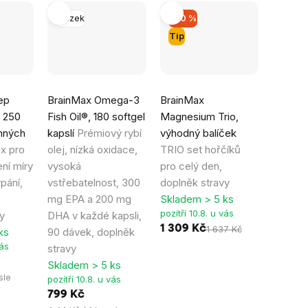
Mozek
–20 %
Tip
Průměrné
Průměrné
ep
BrainMax Omega-3
BrainMax
hodnocení
hodnocení
 250
Fish Oil®, 180 softgel
Magnesium Trio,
produktu
produktu
inných
kapslí
Prémiový rybí
výhodný balíček
je
je
x pro
olej, nízká oxidace,
TRIO set hořčíků
4,9
5,0
ní míry
vysoká
pro celý den,
z
z
pání,
vstřebatelnost, 300
doplněk stravy
5
5
mg EPA a 200 mg
Skladem > 5 ks
hvězdiček.
hvězdiček.
pozítří 10.8. u vás
y
DHA v každé kapsli,
1 309 Kč
1 637 Kč
ks
90 dávek, doplněk
vás
stravy
Skladem > 5 ks
sle
pozítří 10.8. u vás
799 Kč