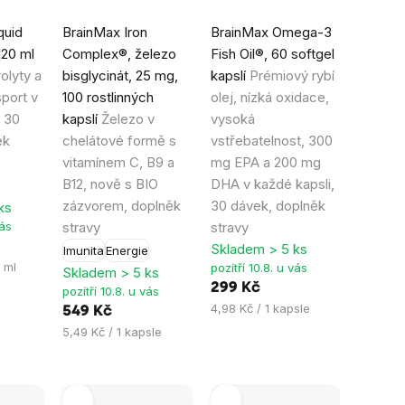
Průměrné
Průměrné
quid
BrainMax Iron
BrainMax Omega-3
hodnocení
hodnocení
120 ml
Complex®, železo
Fish Oil®, 60 softgel
produktu
produktu
olyty a
bisglycinát, 25 mg,
kapslí
Prémiový rybí
je
je
sport v
100 rostlinných
olej, nízká oxidace,
4,8
4,4
 30
kapslí
Železo v
vysoká
z
z
ěk
chelátové formě s
vstřebatelnost, 300
5
5
vitamínem C, B9 a
mg EPA a 200 mg
hvězdiček.
hvězdiček.
B12, nově s BIO
DHA v každé kapsli,
zázvorem, doplněk
30 dávek, doplněk
ks
vás
stravy
stravy
Skladem > 5 ks
Imunita
Energie
 ml
pozítří 10.8. u vás
Skladem > 5 ks
299 Kč
pozítří 10.8. u vás
Měrná
4,98 Kč / 1 kapsle
549 Kč
cena:
Měrná
5,49 Kč / 1 kapsle
cena: