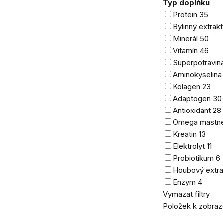
Typ doplňku
Protein
35
Bylinný extrak
Minerál
50
Vitamín
46
Superpotravin
Aminokyselin
Kolagen
23
Adaptogen
30
Antioxidant
28
Omega mastné
Kreatin
13
Elektrolyt
11
Probiotikum
6
Houbový extr
Enzym
4
Vymazat filtry
Položek k zobraz