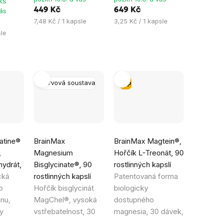
ks
449 Kč
649 Kč
vás
Měrná
Měrná
7,48 Kč / 1 kapsle
3,25 Kč / 1 kapsle
cena:
cena:
sle
Nervová soustava
Tip
Průměrné
Průměrné
atine®
BrainMax
BrainMax Magtein®,
hodnocení
hodnocení
,
Magnesium
Hořčík L-Treonát, 90
produktu
produktu
ydrát,
Bisglycinate®, 90
rostlinných kapslí
je
je
cká
rostlinných kapslí
Patentovaná forma
4,9
5,0
o
Hořčík bisglycinát
biologicky
z
z
nu,
MagChel®, vysoká
dostupného
5
5
y
vstřebatelnost, 30
magnesia, 30 dávek,
hvězdiček.
hvězdiček.