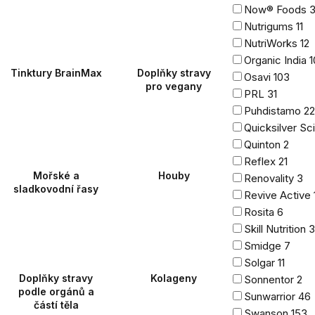
Now® Foods
3
Nutrigums
11
NutriWorks
12
Organic India
1
Tinktury BrainMax
Doplňky stravy
Osavi
103
pro vegany
PRL
31
Puhdistamo
22
Quicksilver Sci
Quinton
2
Reflex
21
Mořské a
Houby
Renovality
3
sladkovodní řasy
Revive Active
Rosita
6
Skill Nutrition
3
Smidge
7
Solgar
11
Doplňky stravy
Kolageny
Sonnentor
2
podle orgánů a
Sunwarrior
46
částí těla
Swanson
153