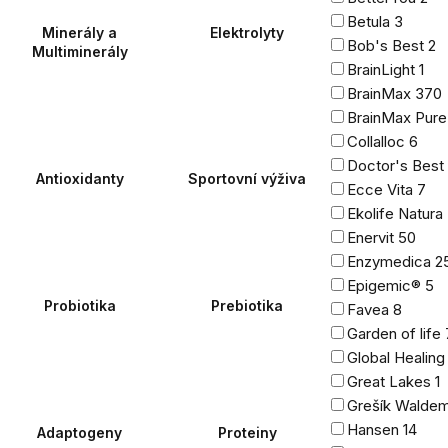
Betula
3
Minerály a
Elektrolyty
Bob's Best
2
Multiminerály
BrainLight
1
BrainMax
370
BrainMax Pur
Collalloc
6
Doctor's Best
Antioxidanty
Sportovní výživa
Ecce Vita
7
Ekolife Natura
Enervit
50
Enzymedica
2
Epigemic®
5
Probiotika
Prebiotika
Favea
8
Garden of life
Global Healin
Great Lakes
1
Grešík Walde
Hansen
14
Adaptogeny
Proteiny