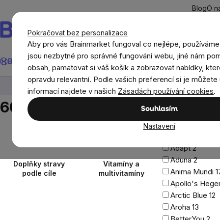
Přejít
Blog
O n
na
obsah
Pokračovat bez personalizace
Aby pro vás Brainmarket fungoval co nejlépe, používáme
Hledat
jsou nezbytné pro správné fungování webu, jiné nám pom
BrainMax®
Léto
Ušetři
Cíle
Doplňky stravy a výživa
Novi
obsah, pamatovat si váš košík a zobrazovat nabídky, kter
opravdu relevantní. Podle vašich preferencí si je můžete 
Doplňky stravy a výživa
60 gumových bonbónů
informací najdete v našich
Zásadách používání cookies
.
Cena
Postranní
60 gumových bonbónů
Souhlasím
13
Kč
5999
Kč
panel
Na skladě
124
Nastavení
Značky
Adapt
2
Aduna
2
Doplňky stravy
Vitamíny a
Anima Mundi
1
podle cíle
multivitamíny
Apollo's Heg
Arctic Blue
12
Aroha
13
BetterYou
2