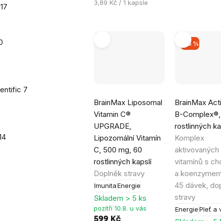
Měrná
3,89 Kč / 1 kapsle
17
cena:
0
–15 %
entific
7
Průměrné
Průměrné
BrainMax Liposomal
BrainMax Act
hodnocení
hodnocení
Vitamin C®
B-Complex®,
produktu
produktu
UPGRADE,
rostlinných ka
je
je
14
Lipozomální Vitamín
Komplex
5,0
5,0
C, 500 mg, 60
aktivovaných
z
z
rostlinných kapslí
vitamínů s ch
5
5
Doplněk stravy
a koenzymem
hvězdiček.
hvězdiček.
45 dávek, do
Imunita
Energie
stravy
Skladem > 5 ks
pozítří 10.8. u vás
Energie
Pleť a 
599 Kč