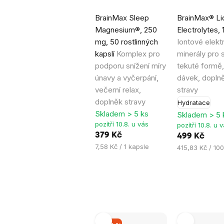
Průměrné
Průměrné
BrainMax Sleep
BrainMax® Li
hodnocení
hodnocení
Magnesium®, 250
Electrolytes, 
produktu
produktu
mg, 50 rostlinných
Iontové elektr
je
je
kapslí
Komplex pro
minerály pro 
4,6
5,0
podporu snížení míry
tekuté formě,
z
z
únavy a vyčerpání,
dávek, dopln
5
5
večerní relax,
stravy
hvězdiček.
hvězdiček.
doplněk stravy
Hydratace
Skladem > 5 ks
Skladem > 5 
pozítří 10.8. u vás
pozítří 10.8. u 
379 Kč
499 Kč
Měrná
7,58 Kč / 1 kapsle
Měrná
415,83 Kč / 100
cena:
cena: