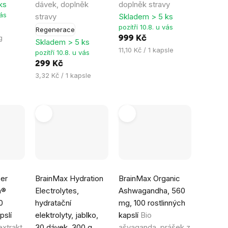
ks
dávek, doplněk
doplněk stravy
vás
stravy
Skladem > 5 ks
pozítří 10.8. u vás
Regenerace
g
999 Kč
Skladem > 5 ks
Měrná
11,10 Kč / 1 kapsle
pozítří 10.8. u vás
cena:
299 Kč
Měrná
3,32 Kč / 1 kapsle
cena:
Průměrné
Průměrné
er
BrainMax Hydration
BrainMax Organic
hodnocení
hodnocení
a®
Electrolytes,
Ashwagandha, 560
produktu
produktu
0
hydratační
mg, 100 rostlinných
je
je
pslí
elektrolyty, jablko,
kapslí
Bio
4,8
5,0
xtrakt
30 dávek, 300 g
ašvaganda, prášek z