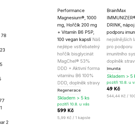
Průměrné
Průměrné
Performance
BrainMax
hodnocení
hodnocení
Magnesium®, 1000
IMMUNIZER
produktu
produktu
mg, Hořčík 200 mg
DRINK, nápoj
je
je
+ Vitamín B6 P5P,
podporu imun
4,9
4,2
e
78
100 vegan kapslí
Náš
nejsilnějších 
z
z
nejlépe vstřebatelný
pro podporu
5
5
23
hořčík bisglycinát
imunitního sy
hvězdiček.
hvězdiček.
MagChel® 53%
doplněk strav
5
DDD + Aktivní forma
Imunita
vitamínu B6 100%
Skladem > 5 
5
DDD, doplněk stravy
pozítří 10.8. u 
49 Kč
Regenerace
Měrná
544,44 Kč / 10
Skladem > 5 ks
77
cena:
pozítří 10.8. u vás
g
1
599 Kč
Měrná
5,99 Kč / 1 kapsle
mar
2
cena: