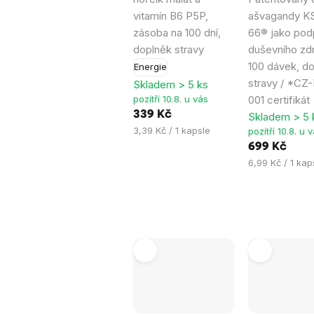
z
z
vitamín B6 P5P,
ašvagandy K
5
5
zásoba na 100 dní,
66® jako pod
hvězdiček.
hvězdiček.
doplněk stravy
duševního zdr
100 dávek, d
Energie
stravy / *CZ
Skladem > 5 ks
pozítří 10.8. u vás
001 certifikát
339 Kč
Skladem > 5 
Měrná
3,39 Kč / 1 kapsle
pozítří 10.8. u 
cena:
699 Kč
Měrná
6,99 Kč / 1 kap
cena: