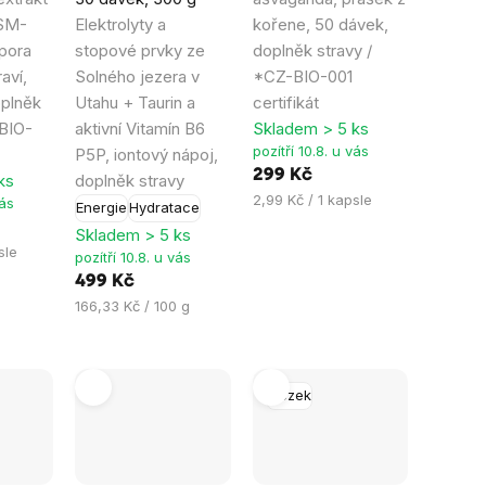
z
z
SM-
Elektrolyty a
kořene, 50 dávek,
5
5
pora
stopové prvky ze
doplněk stravy /
hvězdiček.
hvězdiček.
aví,
Solného jezera v
*CZ-BIO-001
oplněk
Utahu + Taurin a
certifikát
-BIO-
aktivní Vitamín B6
Skladem > 5 ks
pozítří 10.8. u vás
P5P, iontový nápoj,
299 Kč
ks
doplněk stravy
Měrná
2,99 Kč / 1 kapsle
vás
Energie
Hydratace
cena:
Skladem > 5 ks
sle
pozítří 10.8. u vás
499 Kč
Měrná
166,33 Kč / 100 g
cena:
Mozek