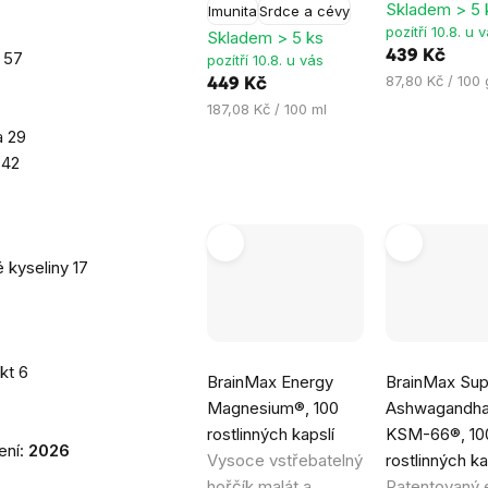
Skladem > 5 
Imunita
Srdce a cévy
pozítří 10.8. u 
Skladem > 5 ks
439 Kč
t
57
pozítří 10.8. u vás
Měrná
87,80 Kč / 100 
449 Kč
cena:
Měrná
187,08 Kč / 100 ml
cena:
a
29
a
42
 kyseliny
17
Průměrné
Průměrné
akt
6
BrainMax Energy
BrainMax Sup
hodnocení
hodnocení
Magnesium®, 100
Ashwagandh
produktu
produktu
rostlinných kapslí
KSM-66®, 10
je
je
ení:
2026
Vysoce vstřebatelný
rostlinných ka
5,0
4,8
hořčík malát a
Patentovaný e