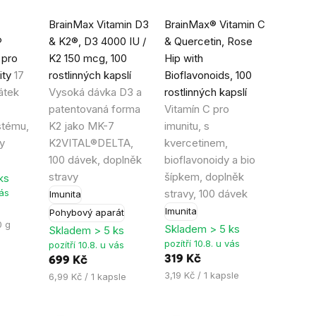
Průměrné
Průměrné
BrainMax Vitamin D3
BrainMax® Vitamin C
hodnocení
hodnocení
®
& K2®, D3 4000 IU /
& Quercetin, Rose
produktu
produktu
 pro
K2 150 mcg, 100
Hip with
je
je
ity
17
rostlinných kapslí
Bioflavonoids, 100
5,0
5,0
látek
Vysoká dávka D3 a
rostlinných kapslí
z
z
patentovaná forma
Vitamín C pro
5
5
stému,
K2 jako MK-7
imunitu, s
hvězdiček.
hvězdiček.
y
K2VITAL®DELTA,
kvercetinem,
100 dávek, doplněk
bioflavonoidy a bio
stravy
šípkem, doplněk
ks
vás
stravy, 100 dávek
Imunita
Imunita
Pohybový aparát
0 g
Skladem > 5 ks
Skladem > 5 ks
pozítří 10.8. u vás
pozítří 10.8. u vás
319 Kč
699 Kč
Měrná
3,19 Kč / 1 kapsle
Měrná
6,99 Kč / 1 kapsle
cena:
cena: