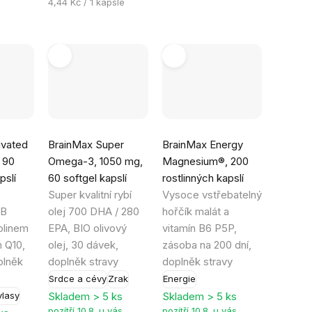
Měrná
4,44 Kč / 1 kapsle
cena:
Průměrné
Průměrné
ivated
BrainMax Super
BrainMax Energy
hodnocení
hodnocení
 90
Omega-3, 1050 mg,
Magnesium®, 200
produktu
produktu
pslí
60 softgel kapslí
rostlinných kapslí
je
je
Super kvalitní rybí
Vysoce vstřebatelný
5,0
4,9
 B
olej 700 DHA / 280
hořčík malát a
z
z
olinem
EPA, BIO olivový
vitamín B6 P5P,
5
5
 Q10,
olej, 30 dávek,
zásoba na 200 dní,
hvězdiček.
hvězdiček.
plněk
doplněk stravy
doplněk stravy
Srdce a cévy
Zrak
Energie
Skladem > 5 ks
Skladem > 5 ks
vlasy
pozítří 10.8. u vás
pozítří 10.8. u vás