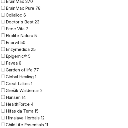
BrainMax
370
BrainMax Pure
78
Collalloc
6
Doctor's Best
23
Ecce Vita
7
Ekolife Natura
5
Enervit
50
Enzymedica
25
Epigemic®
5
Favea
8
Garden of life
77
Global Healing
1
Great Lakes
1
Grešík Waldemar
2
Hansen
14
HealthForce
4
Hifas da Terra
15
Himalaya Herbals
12
ChildLife Essentials
11