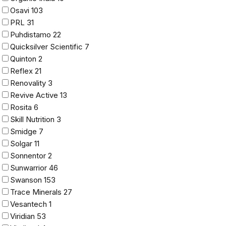
Osavi
103
PRL
31
Puhdistamo
22
Quicksilver Scientific
7
Quinton
2
Reflex
21
Renovality
3
Revive Active
13
Rosita
6
Skill Nutrition
3
Smidge
7
Solgar
11
Sonnentor
2
Sunwarrior
46
Swanson
153
Trace Minerals
27
Vesantech
1
Viridian
53