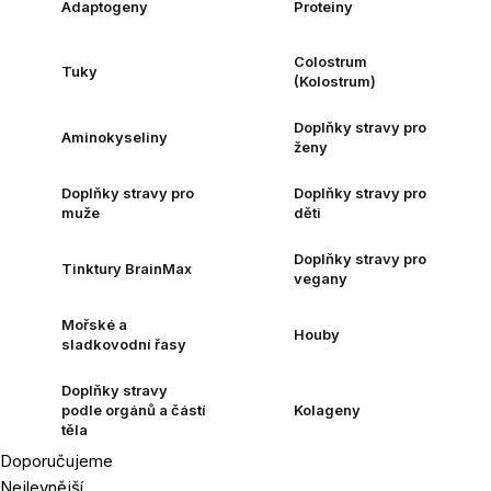
Adaptogeny
Proteiny
Colostrum
Tuky
(Kolostrum)
Doplňky stravy pro
Aminokyseliny
ženy
Doplňky stravy pro
Doplňky stravy pro
muže
děti
Doplňky stravy pro
Tinktury BrainMax
vegany
Mořské a
Houby
sladkovodní řasy
Doplňky stravy
podle orgánů a částí
Kolageny
těla
Doporučujeme
Řazení
Nejlevnější