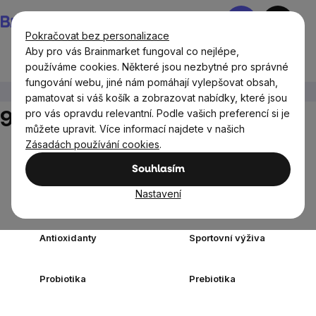
Přejít
Nákupní
na
košík
Pokračovat bez personalizace
obsah
Aby pro vás Brainmarket fungoval co nejlépe,
používáme cookies. Některé jsou nezbytné pro správné
fungování webu, jiné nám pomáhají vylepšovat obsah,
Doplňky stravy a výživa
90 žvýkacích kapslí
pamatovat si váš košík a zobrazovat nabídky, které jsou
90 žvýkacích kapslí
pro vás opravdu relevantní. Podle vašich preferencí si je
můžete upravit. Více informací najdete v našich
Zásadách používání cookies
.
Doplňky stravy
Vitamíny a
podle cíle
multivitamíny
Souhlasím
Minerály a
Nastavení
Elektrolyty
Multiminerály
Antioxidanty
Sportovní výživa
Probiotika
Prebiotika