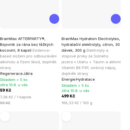
Průměrné
BrainMax AFTERPARTY®,
BrainMax Hydration Electrolytes,
hodnocení
Bojovník za rána bez těžkých
hydratační elektrolyty, citron, 30
produktu
kocovin!, 8 kapslí
Evidence-
dávek, 300 g
Elektrolyty a
je
based složení pro odbourávání
stopové prvky ze Solného
alkoholu a řízení škod, doplněk
jezera v Utahu + Taurin a aktivní
4,8
stravy
Vitamín B6 P5P, iontový nápoj,
z
Regenerace
Játra
doplněk stravy
5
Energie
Hydratace
Skladem > 5 ks
hvězdiček.
zítra 10.8. u vás
Skladem > 5 ks
zítra 10.8. u vás
59 Kč
Měrná
499 Kč
7,38 Kč / 1 kapsle
cena:
Měrná
99 Kč
166,33 Kč / 100 g
cena: