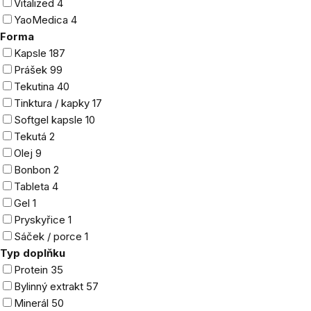
Vitalized
4
YaoMedica
4
Forma
Kapsle
187
Prášek
99
Tekutina
40
Tinktura / kapky
17
Softgel kapsle
10
Tekutá
2
Olej
9
Bonbon
2
Tableta
4
Gel
1
Pryskyřice
1
Sáček / porce
1
Typ doplňku
Protein
35
Bylinný extrakt
57
Minerál
50