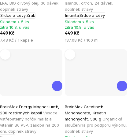
je
je
EPA, BIO olivový olej, 30 dávek,
Islandu, citron, 24 dávek,
doplněk stravy
doplněk stravy
5,0
5,0
Srdce a cévy
Zrak
Imunita
Srdce a cévy
z
z
Skladem > 5 ks
Skladem > 5 ks
5
5
zítra 10.8. u vás
zítra 10.8. u vás
hvězdiček.
hvězdiček.
449 Kč
449 Kč
Měrná
Měrná
7,48 Kč / 1 kapsle
187,08 Kč / 100 ml
cena:
cena:
Průměrné
Průměrné
BrainMax Energy Magnesium®,
BrainMax Creatine®
hodnocení
hodnocení
200 rostlinných kapslí
Vysoce
Monohydrate, Kreatin
produktu
produktu
vstřebatelný hořčík malát a
monohydrát, 500 g
Organická
je
je
vitamín B6 P5P, zásoba na 200
sloučenina pro podporu výkonu,
dní, doplněk stravy
doplněk stravy
4,9
4,9