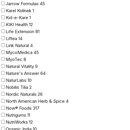
Jarrow Formulas
45
Karel Kolínek
1
Kid-e-Kare
1
KIKI Health
12
Life Extension
81
Liftea
14
Link Natural
4
MycoMedica
45
MyoTec
8
Natural Vitality
9
Nature's Answer
64
NaturLabs
10
Nobilis Tilia
2
Nordic Naturals
26
North American Herb & Spice
4
Now® Foods
317
Nutrigums
11
NutriWorks
12
Organic India
10