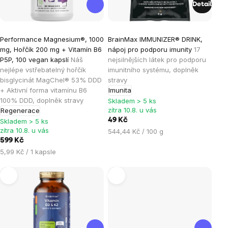
Detail
Průměrné
Průměrné
Performance Magnesium®, 1000
BrainMax IMMUNIZER® DRINK,
hodnocení
hodnocení
mg, Hořčík 200 mg + Vitamín B6
nápoj pro podporu imunity
17
produktu
produktu
P5P, 100 vegan kapslí
Náš
nejsilnějších látek pro podporu
je
je
nejlépe vstřebatelný hořčík
imunitního systému, doplněk
bisglycinát MagChel® 53% DDD
stravy
4,9
4,2
+ Aktivní forma vitamínu B6
Imunita
z
z
100% DDD, doplněk stravy
Skladem > 5 ks
5
5
zítra 10.8. u vás
Regenerace
hvězdiček.
hvězdiček.
49 Kč
Skladem > 5 ks
zítra 10.8. u vás
Měrná
544,44 Kč / 100 g
599 Kč
cena:
Měrná
5,99 Kč / 1 kapsle
cena: