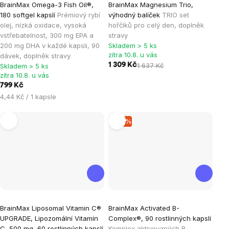
BrainMax Omega-3 Fish Oil®,
BrainMax Magnesium Trio,
hodnocení
hodnocení
180 softgel kapslí
Prémiový rybí
výhodný balíček
TRIO set
produktu
produktu
olej, nízká oxidace, vysoká
hořčíků pro celý den, doplněk
je
je
vstřebatelnost, 300 mg EPA a
stravy
200 mg DHA v každé kapsli, 90
Skladem > 5 ks
4,9
5,0
zítra 10.8. u vás
dávek, doplněk stravy
z
z
1 309 Kč
1 637 Kč
Skladem > 5 ks
5
5
zítra 10.8. u vás
hvězdiček.
hvězdiček.
799 Kč
Měrná
4,44 Kč / 1 kapsle
cena:
–15 %
Průměrné
Průměrné
BrainMax Liposomal Vitamin C®
BrainMax Activated B-
hodnocení
hodnocení
UPGRADE, Lipozomální Vitamín
Complex®, 90 rostlinných kapslí
produktu
produktu
C, 500 mg, 60 rostlinných kapslí
Komplex aktivovaných B