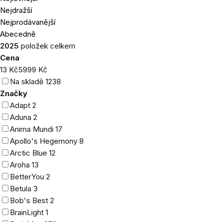
produktů
Nejdražší
Nejprodávanější
Abecedně
2025
položek celkem
Cena
13
Kč
5999
Kč
Na skladě
1238
Značky
Adapt
2
Aduna
2
Anima Mundi
17
Apollo's Hegemony
8
Arctic Blue
12
Aroha
13
BetterYou
2
Betula
3
Bob's Best
2
BrainLight
1