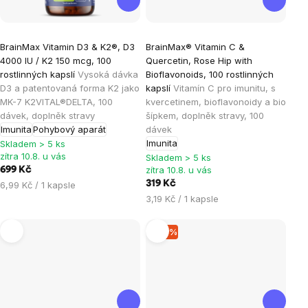
Průměrné
Průměrné
BrainMax Vitamin D3 & K2®, D3
BrainMax® Vitamin C &
hodnocení
hodnocení
4000 IU / K2 150 mcg, 100
Quercetin, Rose Hip with
produktu
produktu
rostlinných kapslí
Vysoká dávka
Bioflavonoids, 100 rostlinných
je
je
D3 a patentovaná forma K2 jako
kapslí
Vitamín C pro imunitu, s
MK-7 K2VITAL®DELTA, 100
kvercetinem, bioflavonoidy a bio
5,0
5,0
dávek, doplněk stravy
šípkem, doplněk stravy, 100
z
z
Imunita
Pohybový aparát
dávek
5
5
Imunita
Skladem > 5 ks
hvězdiček.
hvězdiček.
zítra 10.8. u vás
Skladem > 5 ks
zítra 10.8. u vás
699 Kč
Měrná
319 Kč
6,99 Kč / 1 kapsle
cena:
Měrná
3,19 Kč / 1 kapsle
cena:
–10 %