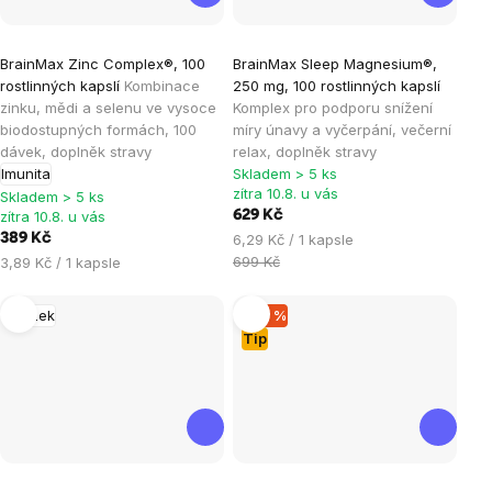
Průměrné
Průměrné
BrainMax Zinc Complex®, 100
BrainMax Sleep Magnesium®,
hodnocení
hodnocení
rostlinných kapslí
Kombinace
250 mg, 100 rostlinných kapslí
produktu
produktu
zinku, mědi a selenu ve vysoce
Komplex pro podporu snížení
je
je
biodostupných formách, 100
míry únavy a vyčerpání, večerní
dávek, doplněk stravy
relax, doplněk stravy
4,9
4,8
Imunita
Skladem > 5 ks
z
z
zítra 10.8. u vás
Skladem > 5 ks
5
5
zítra 10.8. u vás
629 Kč
hvězdiček.
hvězdiček.
Měrná
389 Kč
6,29 Kč / 1 kapsle
cena:
Měrná
699 Kč
3,89 Kč / 1 kapsle
cena:
Mozek
–20 %
Tip
Průměrné
Průměrné