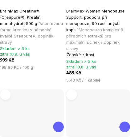
Průměrné
Průměrné
BrainMax Creatine®
BrainMax Women Menopause
hodnocení
hodnocení
(Creapure®), Kreatin
Support, podpora při
produktu
produktu
monohydrát, 500 g
Patentovaná
menopauze, 90 rostlinných
je
je
forma kreatinu v německé
kapslí
Menopauza komplex 8
kvalitě Creapure®, doplněk
přírodních extraktů pro
4,9
4,9
stravy
maximální účinek / Doplněk
z
z
Skladem > 5 ks
stravy
5
5
zítra 10.8. u vás
Ženské zdraví
hvězdiček.
hvězdiček.
999 Kč
Skladem > 5 ks
Měrná
zítra 10.8. u vás
199,80 Kč / 100 g
cena:
489 Kč
Měrná
5,43 Kč / 1 kapsle
cena: