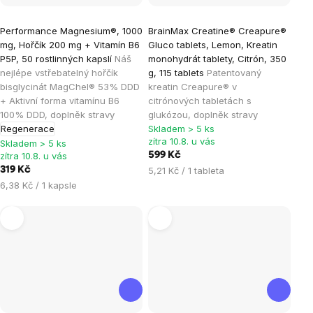
Průměrné
Průměrné
Performance Magnesium®, 1000
BrainMax Creatine® Creapure®
hodnocení
hodnocení
mg, Hořčík 200 mg + Vitamín B6
Gluco tablets, Lemon, Kreatin
produktu
produktu
P5P, 50 rostlinných kapslí
Náš
monohydrát tablety, Citrón, 350
je
je
nejlépe vstřebatelný hořčík
g, 115 tablets
Patentovaný
bisglycinát MagChel® 53% DDD
kreatin Creapure® v
4,9
5,0
+ Aktivní forma vitamínu B6
citrónových tabletách s
z
z
100% DDD, doplněk stravy
glukózou, doplněk stravy
5
5
Regenerace
Skladem > 5 ks
hvězdiček.
hvězdiček.
zítra 10.8. u vás
Skladem > 5 ks
zítra 10.8. u vás
599 Kč
Měrná
319 Kč
5,21 Kč / 1 tableta
cena:
Měrná
6,38 Kč / 1 kapsle
cena: