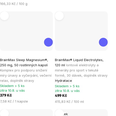
Měrná
166,33 Kč / 100 g
cena:
Průměrné
Průměrné
BrainMax Sleep Magnesium®,
BrainMax® Liquid Electrolytes,
hodnocení
hodnocení
250 mg, 50 rostlinných kapslí
120 ml
Iontové elektrolyty a
produktu
produktu
Komplex pro podporu snížení
minerály pro sport v tekuté
je
je
míry únavy a vyčerpání, večerní
formě, 30 dávek, doplněk stravy
relax, doplněk stravy
Hydratace
4,6
5,0
Skladem > 5 ks
Skladem > 5 ks
z
z
zítra 10.8. u vás
zítra 10.8. u vás
5
5
379 Kč
499 Kč
hvězdiček.
hvězdiček.
Měrná
7,58 Kč / 1 kapsle
Měrná
415,83 Kč / 100 ml
cena:
cena:
Mozek