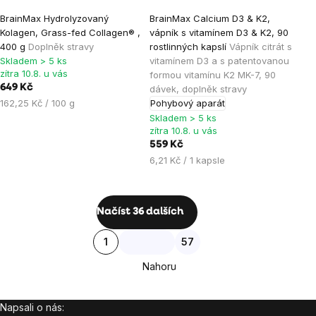
Průměrné
Průměrné
BrainMax Hydrolyzovaný
BrainMax Calcium D3 & K2,
hodnocení
hodnocení
Kolagen, Grass-fed Collagen® ,
vápník s vitamínem D3 & K2, 90
produktu
produktu
400 g
Doplněk stravy
rostlinných kapslí
Vápník citrát s
je
je
Skladem > 5 ks
vitamínem D3 a s patentovanou
zítra 10.8. u vás
formou vitamínu K2 MK-7, 90
4,8
4,8
649 Kč
dávek, doplněk stravy
z
z
Měrná
162,25 Kč / 100 g
Pohybový aparát
5
5
cena:
Skladem > 5 ks
hvězdiček.
hvězdiček.
zítra 10.8. u vás
559 Kč
Měrná
6,21 Kč / 1 kapsle
cena:
Ovládací
Načíst 36 dalších
prvky
Stránkování
1
57
výpisu
Nahoru
Napsali o nás:
Zápatí