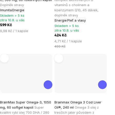
je
je
Doplněk stravy
vitamínů s cholinem a
Imunita
Energie
koenzymem Q10, 45 dávek,
5,0
5,0
doplněk stravy
Skladem > 5 ks
z
z
zítra 10.8. u vás
Energie
Pleť a vlasy
5
5
599 Kč
Skladem > 5 ks
hvězdiček.
hvězdiček.
zítra 10.8. u vás
Měrná
9,98 Kč / 1 kapsle
cena:
424 Kč
Měrná
4,71 Kč / 1 kapsle
cena:
499 Kč
Průměrné
Průměrné
BrainMax Super Omega-3, 1050
Brainmax Omega 3 Cod Liver
hodnocení
hodnocení
mg, 60 softgel kapslí
Super
Oil®, 240 ml
Omega 3 olej z
produktu
produktu
kvalitní rybí olej 700 DHA / 280
tresčích jater původem z