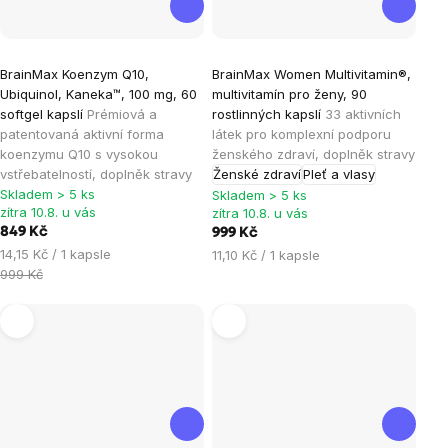
Průměrné
Průměrné
BrainMax Koenzym Q10,
BrainMax Women Multivitamin®,
hodnocení
hodnocení
Ubiquinol, Kaneka™, 100 mg, 60
multivitamín pro ženy, 90
produktu
produktu
softgel kapslí
Prémiová a
rostlinných kapslí
33 aktivních
je
je
patentovaná aktivní forma
látek pro komplexní podporu
koenzymu Q10 s vysokou
ženského zdraví, doplněk stravy
4,9
4,9
vstřebatelností, doplněk stravy
Ženské zdraví
Pleť a vlasy
z
z
Skladem > 5 ks
Skladem > 5 ks
5
5
zítra 10.8. u vás
zítra 10.8. u vás
hvězdiček.
hvězdiček.
849 Kč
999 Kč
Měrná
14,15 Kč / 1 kapsle
Měrná
11,10 Kč / 1 kapsle
cena:
999 Kč
cena: