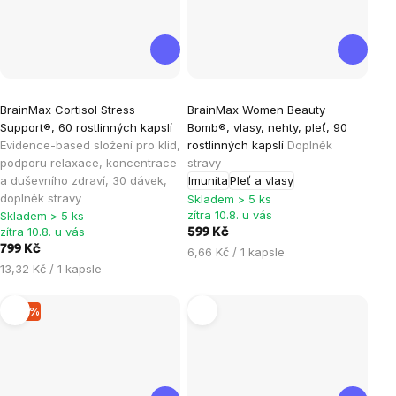
Průměrné
Průměrné
BrainMax Cortisol Stress
BrainMax Women Beauty
hodnocení
hodnocení
Support®, 60 rostlinných kapslí
Bomb®, vlasy, nehty, pleť, 90
produktu
produktu
Evidence-based složení pro klid,
rostlinných kapslí
Doplněk
je
je
podporu relaxace, koncentrace
stravy
a duševního zdraví, 30 dávek,
Imunita
Pleť a vlasy
4,7
4,9
doplněk stravy
Skladem > 5 ks
z
z
zítra 10.8. u vás
Skladem > 5 ks
5
5
zítra 10.8. u vás
599 Kč
hvězdiček.
hvězdiček.
799 Kč
Měrná
6,66 Kč / 1 kapsle
Měrná
13,32 Kč / 1 kapsle
cena:
cena:
–15 %