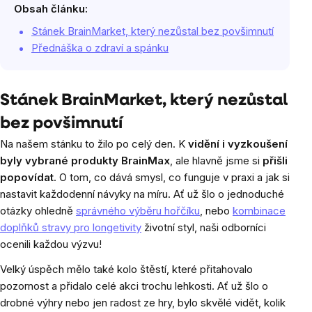
Obsah článku:
Stánek BrainMarket, který nezůstal bez povšimnutí
Přednáška o zdraví a spánku
Stánek BrainMarket, který nezůstal
bez povšimnutí
Na našem stánku to žilo po celý den. K
vidění i vyzkoušení
byly vybrané produkty BrainMax
, ale hlavně jsme si
přišli
popovídat
. O tom, co dává smysl, co funguje v praxi a jak si
nastavit každodenní návyky na míru. Ať už šlo o jednoduché
otázky ohledně
správného výběru hořčíku
, nebo
kombinace
doplňků stravy pro longetivity
životní styl, naši odborníci
ocenili každou výzvu!
Velký úspěch mělo také kolo štěstí, které přitahovalo
pozornost a přidalo celé akci trochu lehkosti. Ať už šlo o
drobné výhry nebo jen radost ze hry, bylo skvělé vidět, kolik