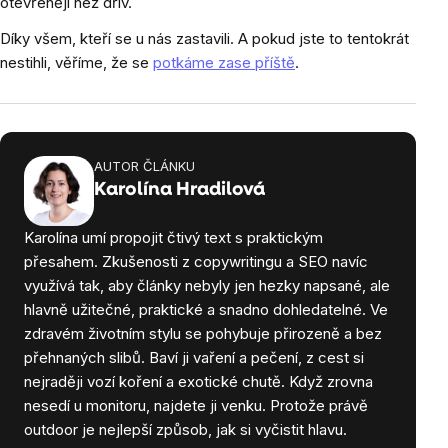
otevřeněji než dřív.
Díky všem, kteří se u nás zastavili. A pokud jste to tentokrát
nestihli, věříme, že se
potkáme zase příště
.
AUTOR ČLÁNKU
Karolína Hradilová
Karolína umí propojit čtivý text s praktickým
přesahem. Zkušenosti z copywritingu a SEO navíc
využívá tak, aby články nebyly jen hezky napsané, ale
hlavně užitečné, praktické a snadno dohledatelné. Ve
zdravém životním stylu se pohybuje přirozeně a bez
přehnaných slibů. Baví ji vaření a pečení, z cest si
nejraději vozí koření a exotické chutě. Když zrovna
nesedí u monitoru, najdete ji venku. Protože právě
outdoor je nejlepší způsob, jak si vyčistit hlavu.