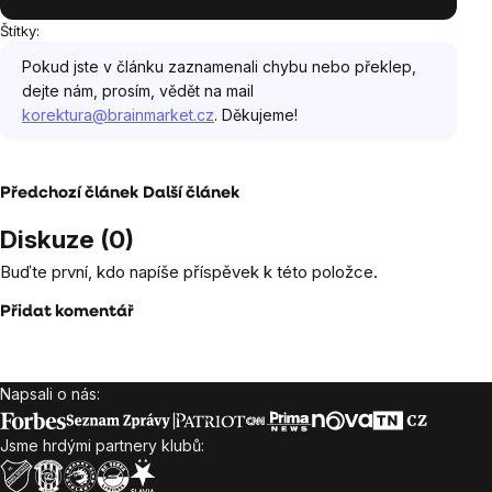
Štítky:
Pokud jste v článku zaznamenali chybu nebo překlep,
dejte nám, prosím, vědět na mail
korektura@brainmarket.cz
. Děkujeme!
Předchozí článek
Další článek
Diskuze (0)
Buďte první, kdo napíše příspěvek k této položce.
Přidat komentář
Napsali o nás:
Zápatí
Jsme hrdými partnery klubů: