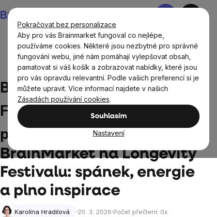
Přejít
Nákupní
na
košík
Pokračovat bez personalizace
obsah
Aby pro vás Brainmarket fungoval co nejlépe,
používáme cookies. Některé jsou nezbytné pro správné
fungování webu, jiné nám pomáhají vylepšovat obsah,
Aktuality
BrainMarket na Longevity Festivalu: spánek,
pamatovat si váš košík a zobrazovat nabídky, které jsou
energie a plno inspirace
pro vás opravdu relevantní. Podle vašich preferencí si je
BrainMarket na Longevity
můžete upravit. Více informací najdete v našich
Zásadách používání cookies
.
Festivalu: spánek, energie a
Souhlasím
plno inspirace
Nastavení
BrainMarket na Longevity
Festivalu: spánek, energie
a plno inspirace
Karolína Hradilová
20. 3. 2026
Počet přečtení:
0
x