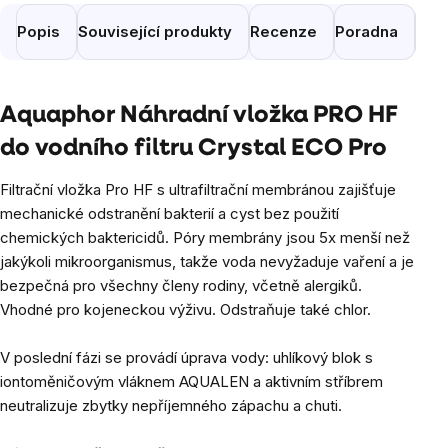
Popis
Související produkty
Recenze
Poradna
Pod
Aquaphor Náhradní vložka PRO HF
do vodního filtru Crystal ECO Pro
Filtrační vložka Pro HF s ultrafiltrační membránou zajišťuje
mechanické odstranění bakterií a cyst bez použití
chemických baktericidů. Póry membrány jsou 5x menší než
jakýkoli mikroorganismus, takže voda nevyžaduje vaření a je
bezpečná pro všechny členy rodiny, včetně alergiků.
Vhodné pro kojeneckou výživu. Odstraňuje také chlor.
V poslední fázi se provádí úprava vody: uhlíkový blok s
iontoměničovým vláknem AQUALEN a aktivním stříbrem
neutralizuje zbytky nepříjemného zápachu a chuti.