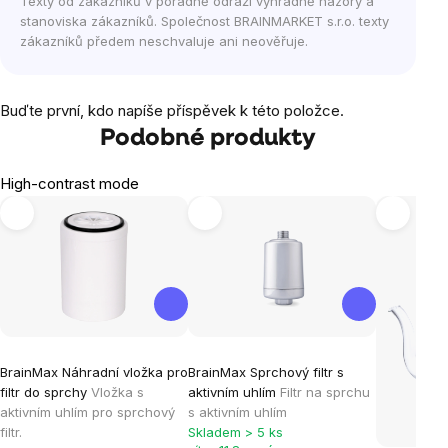
Texty od zákazníků v poradně odráží výhradně názory a
stanoviska zákazníků. Společnost BRAINMARKET s.r.o. texty
zákazníků předem neschvaluje ani neověřuje.
Buďte první, kdo napíše příspěvek k této položce.
Podobné produkty
High-contrast mode
BrainMax Náhradní vložka pro
BrainMax Sprchový filtr s
filtr do sprchy
Vložka s
aktivním uhlím
Filtr na sprchu
aktivním uhlím pro sprchový
s aktivním uhlím
filtr.
Skladem > 5 ks