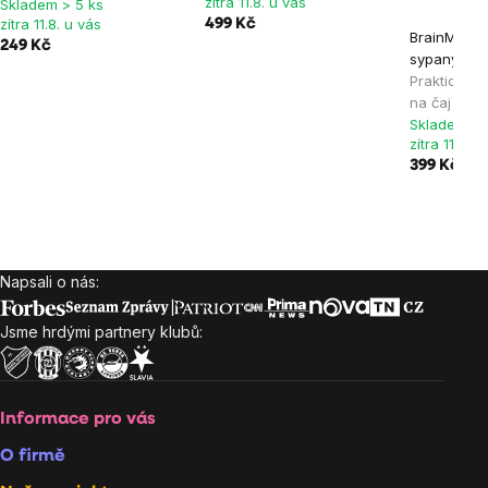
zítra 11.8. u vás
Skladem > 5 ks
zítra 11.8. u vás
499 Kč
BrainMax P
249 Kč
sypaný čaj s
Praktická 
na čaj z bo
Skladem > 
zítra 11.8. u
399 Kč
Napsali o nás:
Zápatí
Jsme hrdými partnery klubů:
Informace pro vás
O firmě