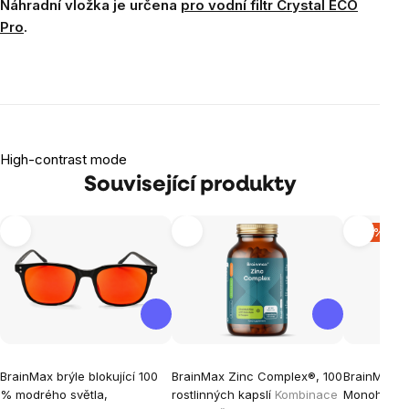
Náhradní vložka je určena
pro vodní filtr Crystal ECO
Pro
.
High-contrast mode
Související produkty
-10 %
BrainMax brýle blokující 100
BrainMax Zinc Complex®, 100
BrainMax C
% modrého světla,
rostlinných kapslí
Kombinace
Monohydrat