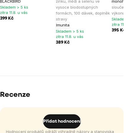
BLACKBIRD
zinku, mědi a selenu ve
monohydrá
Skladem > 5 ks
vysoce biodostupných
sloučenina
zítra 11.8. u vás
formách, 100 dávek, doplněk
výkonu, do
399 Kč
stravy
Skladem > 
zítra 11.8. u
Imunita
395 Kč
439
Skladem > 5 ks
zítra 11.8. u vás
389 Kč
Recenze
Přidat hodnocení
Hodnocení produktů odráží výhradně názory a stanoviska