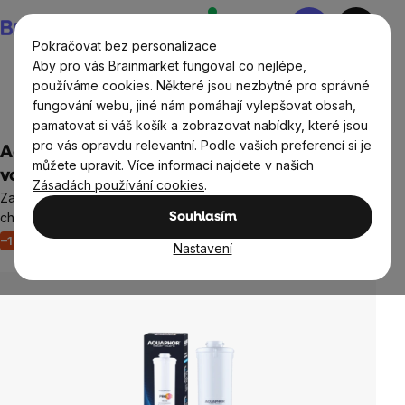
Přejít
Nákupní
na
košík
Pokračovat bez personalizace
obsah
Aby pro vás Brainmarket fungoval co nejlépe,
používáme cookies. Některé jsou nezbytné pro správné
fungování webu, jiné nám pomáhají vylepšovat obsah,
Domov
Vodní filtry a konvice
pamatovat si váš košík a zobrazovat nabídky, které jsou
pro vás opravdu relevantní. Podle vašich preferencí si je
Aquaphor Náhradní vložka PRO HF do
můžete upravit. Více informací najdete v našich
vodního filtru Crystal ECO Pro
Zásadách používání cookies
.
Zajišťuje mechanické odstranění bakterií a cyst bez použití
chemických baktericidů
Souhlasím
–16 %
Akce
Výprodej
Neohodnoceno
Nastavení
Průměrné
hodnocení
produktu
je
0,0
z
5
hvězdiček.