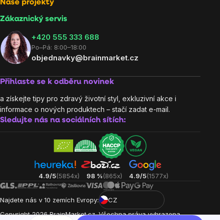
Naše projekty
Zákaznický servis
‭+420 555 333 688
Po–Pá: 8:00–18:00
objednavky@brainmarket.cz
Přihlaste se k odběru novinek
a získejte tipy pro zdravý životní styl, exkluzivní akce i
informace o nových produktech – stačí zadat e-mail.
Sledujte nás na sociálních sítích:
4.9/5
(5854x)
98 %
(865x)
4.9/5
(1577x)
Najdete nás v 10 zemích Evropy:
CZ
Copyright
2026
BrainMarket.cz. Všechna práva vyhrazena.