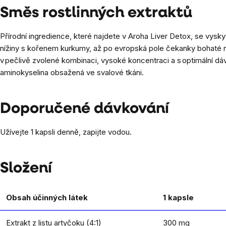
Směs rostlinných extraktů
Přírodní ingredience, které najdete v Aroha Liver Detox, se vysk
nížiny s kořenem kurkumy, až po evropská pole čekanky bohaté na i
v pečlivě zvolené kombinaci, vysoké koncentraci a s optimální dá
aminokyselina obsažená ve svalové tkáni.
Doporučené dávkování
Užívejte 1 kapsli denně, zapijte vodou.
Složení
Obsah účinných látek
1 kapsle
Extrakt z listu artyčoku (4:1)
300 mg