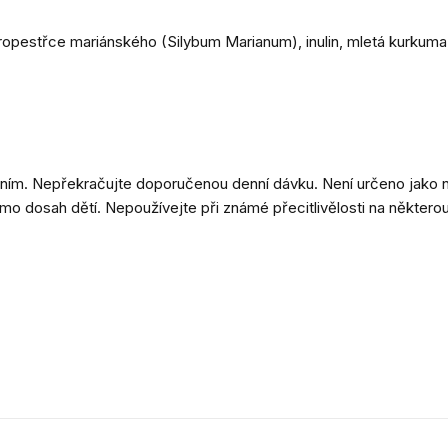
tropestřce mariánského (Silybum Marianum), inulin, mletá kurkum
ním. Nepřekračujte doporučenou denní dávku. Není určeno jako n
mo dosah dětí. Nepoužívejte při známé přecitlivělosti na některou