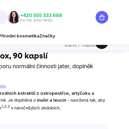
Nákupní
‭+420 555 333 688
Po–Pá: 8:00–18:00
košík
Přírodní kosmetika
Značky
599 Kč
Hlídat
Měrná cena:
6,66 Kč / 1 kapsle
slí
ox, 90 kapslí
oru normální činnosti jater, doplněk
eno
rodních extraktů z ostropestřce, artyčoku a
mě. Je doplněná o
inulin a leucin
- navržená tak, aby
1,2,3
r
v náročnějších obdobích.