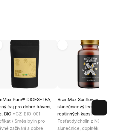
-16
inMax Pure® DIGES-TEA,
BrainMax Sunflower Lecithin,
Perf
inný čaj pro dobré trávení,
slunečnicový lecitin, 90
mg, (
g, BIO
*CZ-BIO-001
rostlinných kapslí
B6), 
tifikát / Směs bylin pro
Fosfatidylcholin z NON-GMO
VZO
ávné zažívání a dobré
slunečnice, doplněk stravy
Sklad