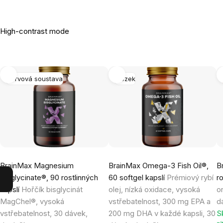
High-contrast mode
Nervová soustava
Mozek
BrainMax Magnesium
BrainMax Omega-3 Fish Oil®,
B
Bisglycinate®, 90 rostlinných
60 softgel kapslí
Prémiový rybí
r
kapslí
Hořčík bisglycinát
olej, nízká oxidace, vysoká
o
MagChel®, vysoká
vstřebatelnost, 300 mg EPA a
d
vstřebatelnost, 30 dávek,
200 mg DHA v každé kapsli, 30
S