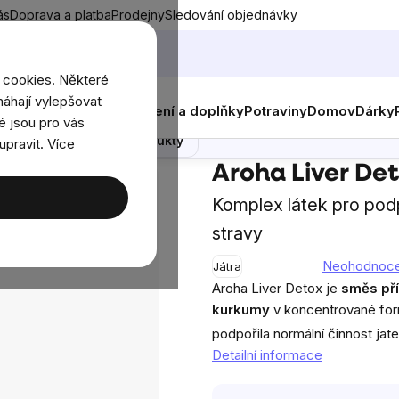
ás
Doprava a platba
Prodejny
Sledování objednávky
 cookies. Některé
áhají vylepšovat
nky
Muži
Ženy
Děti
Oblečení a doplňky
Potraviny
Domov
Dárky
é jsou pro vás
Poradna
Podobné produkty
upravit. Více
gánů a částí těla
Játra, ledviny
Aroha Liver Detox, 90 kap
Aroha Liver Det
Komplex látek pro podp
stravy
Neohodnoc
Játra
Průměrné
Aroha Liver Detox je
směs pří
hodnocení
kurkumy
v koncentrované for
produktu
podpořila normální činnost jate
je
Detailní informace
0,0
z