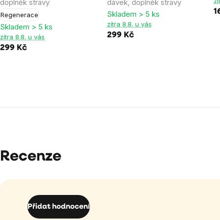
zí
doplněk stravy
dávek, doplněk stravy
1
Skladem > 5 ks
Regenerace
zítra 8.8. u vás
Skladem > 5 ks
299 Kč
zítra 8.8. u vás
299 Kč
Recenze
Přidat hodnocení