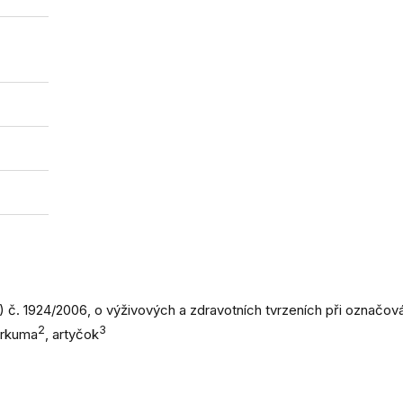
) č. 1924/2006, o výživových a zdravotních tvrzeních při označov
2
3
urkuma
, artyčok