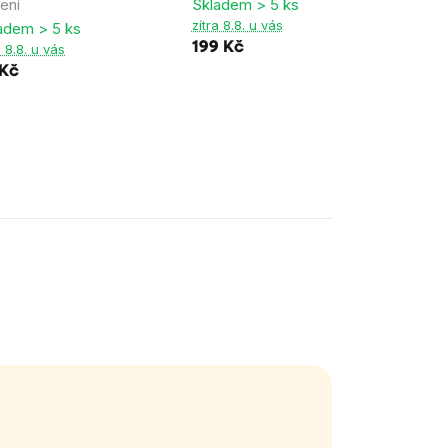
zítra 
vení
Skladem > 5 ks
16 K
zítra 8.8. u vás
adem > 5 ks
199 Kč
a 8.8. u vás
 Kč