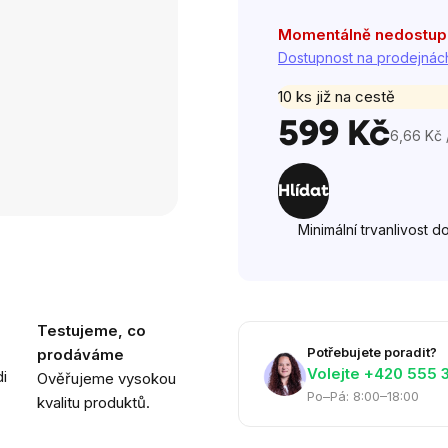
5
hvězdiček.
Momentálně nedostu
Dostupnost na prodejnác
10 ks již na cestě
599 Kč
6,66 Kč 
Měrná
cena:
Hlídat
Minimální trvanlivost d
Testujeme, co
Potřebujete poradit?
prodáváme
Volejte ‭+420 555 
i
Ověřujeme vysokou
Po–Pá: 8:00–18:00
kvalitu produktů.