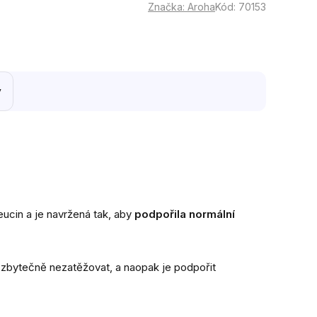
Značka:
Aroha
Kód:
70153
y
eucin a je navržená tak, aby
podpořila normální
 zbytečně nezatěžovat, a naopak je podpořit