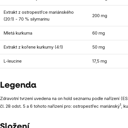
Extrakt z ostropestřce mariánského
200 mg
(20:1) - 70 % silymarinu
Mletá kurkuma
60 mg
Extrakt z kořene kurkumy (4:1)
50 mg
L-leucine
17,5 mg
Legenda
Zdravotní tvrzení uvedena na on hold seznamu podle nařízení (ES
1
čl. 28 odst. 5 a 6 tohoto nařízení pro: ostropestřec mariánský
, k
Složení