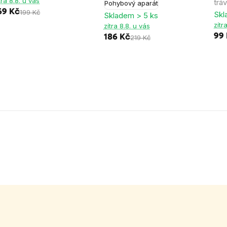
tra 8.8. u vás
trá
Pohybový aparát
69 Kč
199 Kč
Skl
Skladem > 5 ks
zítr
zítra 8.8. u vás
99
186 Kč
219 Kč