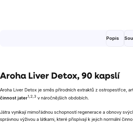
Popis
Sou
Aroha Liver Detox, 90 kapslí
Aroha Liver Detox je směs přírodních extraktů z ostropestřce, ar
1,2,3
činnost jater
v náročnějších obdobích.
Játra vynikají mimořádnou schopností regenerace a obnovy svých
správnou výživou a látkami, které přispívají k jejich normální činnos