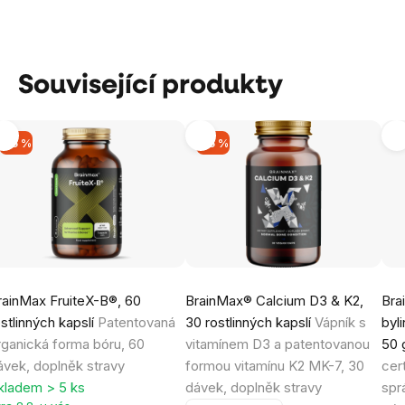
Související produkty
-15 %
-15 %
rainMax FruiteX-B®, 60
BrainMax® Calcium D3 & K2,
Bra
ostlinných kapslí
Patentovaná
30 rostlinných kapslí
Vápník s
byl
rganická forma bóru, 60
vitamínem D3 a patentovanou
50 
ávek, doplněk stravy
formou vitamínu K2 MK-7, 30
cer
kladem > 5 ks
dávek, doplněk stravy
spr