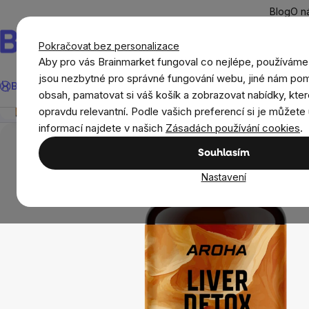
Přejít
Blog
O n
na
obsah
Pokračovat bez personalizace
Aby pro vás Brainmarket fungoval co nejlépe, používáme
Hledat
jsou nezbytné pro správné fungování webu, jiné nám pom
BrainMax®
Léto
Ušetři
Cíle
Doplňky stravy a výživa
Novi
Aroha Liver Detox, 90 kapslí
obsah, pamatovat si váš košík a zobrazovat nabídky, kter
Přehled
Popis
Související produkty
Recenze
opravdu relevantní. Podle vašich preferencí si je můžete 
Doplňky stravy a výživa
Doplňky stravy podle or
informací najdete v našich
Zásadách používání cookies
.
Souhlasím
Nastavení