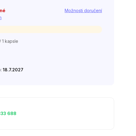
pné
Možnosti doručení
h
/ 1 kapsle
o:
18.7.2027
333 688