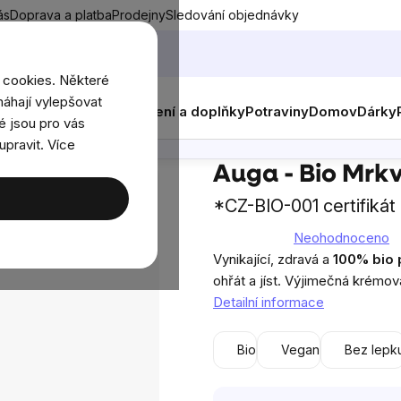
ás
Doprava a platba
Prodejny
Sledování objednávky
 cookies. Některé
áhají vylepšovat
nky
Muži
Ženy
Děti
Oblečení a doplňky
Potraviny
Domov
Dárky
é jsou pro vás
Poradna
upravit. Více
o Mrkvová polévka krémová, 400g
Auga - Bio Mrk
*CZ-BIO-001 certifikát
Neohodnoceno
Průměrné
Vynikající, zdravá a
100% bio
hodnocení
ohřát a jíst. Výjimečná krémov
produktu
Detailní informace
je
0,0
Bio
Vegan
Bez lepk
z
5
hvězdiček.