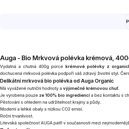
P
Auga - Bio Mrkvová polévka krémová, 40
Vydatná a chutná 400g porce
krémové polévky z organic
dochucená mrkvová polévka podpoří váš zdravý životní styl. Čerst
Delikátní mrkvová bio polévka od Auga Organic
Má vyvážené nutriční hodnoty a
výjimečně krémovou chuť.
Je vyrobena pouze
ze 100% bio ingrediencí
a bez kontaktu s ch
Pěstování s ohledem na udržitelnost krajiny a půdy.
Moderní a lehké obaly s nízkou CO2 emisí.
Roční trvanlivost.
Litevská společnost AUGA patří v současnosti mezi nejmodernější