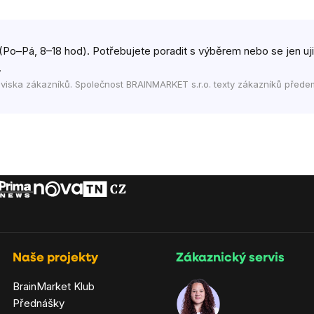
(Po–Pá, 8–18 hod). Potřebujete poradit s výběrem nebo se jen ujist
.
viska zákazníků. Společnost BRAINMARKET s.r.o. texty zákazníků přede
Naše projekty
Zákaznický servis
BrainMarket Klub
Přednášky