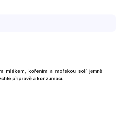
m mlékem, kořením a mořskou solí
jemně
ychlé přípravě a konzumaci
.