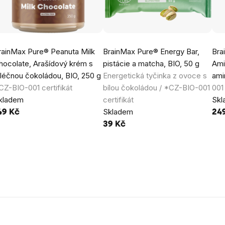
rainMax Pure® Peanuta Milk
BrainMax Pure® Energy Bar,
Bra
hocolate, Arašídový krém s
pistácie a matcha, BIO, 50 g
Ami
léčnou čokoládou, BIO, 250 g
Energetická tyčinka z ovoce s
ami
CZ-BIO-001 certifikát
bílou čokoládou / *CZ-BIO-001
001 
kladem
certifikát
Sk
Skladem
49 Kč
24
39 Kč