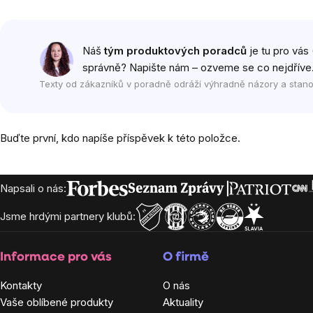
Náš
tým produktových poradců
je tu pro vás 
správně? Napište nám – ozveme se co nejdříve
Texty od zákazníků v poradně odráží výhradně názory a stano
Buďte první, kdo napíše příspěvek k této položce.
Zápatí
Napsali o nás:
Jsme hrdými partnery klubů:
Informace pro vás
O firmě
Kontakty
O nás
Vaše oblíbené produkty
Aktuality