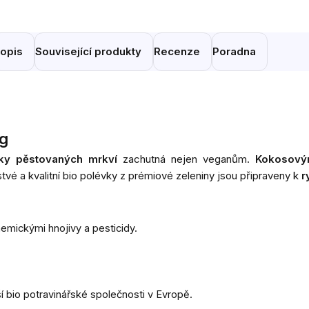
opis
Související produkty
Recenze
Poradna
0g
ky pěstovaných mrkví
zachutná nejen veganům.
Kokosový
vé a kvalitní bio polévky z prémiové zeleniny jsou připraveny k
r
emickými hnojivy a pesticidy.
 bio potravinářské společnosti v Evropě.