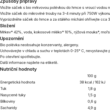
Způsoby přípravy
Vložte sáček s bio mrkvovou polévkou do hrnce s vroucí vodou na
Vložte sáček do mikrovlné trouby na 3-4 minuty při 750W výkonu
Vyprázdněte sáček do hrnce a za stálého míchání ohřívejte cca 3
Složení
Mrkev* 42%, voda, kokosové mléko* 10%, rýžová mouka*, mořská 
Upozornění
Bio polévka neobsahuje konzervanty, alergeny.
Uchovávejte v chladu a suchu v teplotách 0-25° C, nevystavujte 
Po otevření spotřebujte.
Další informace najdete na etiketě.
Nutriční hodnoty
100 g
Energetická hodnota
38 kcal / 162 kJ
Tuk
1,8 g
Nasycené tuky
1,5 g
Bílkoviny
0,6 g
Sacharidy
4,9 g