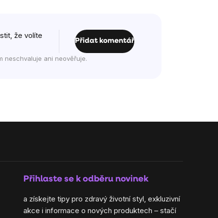
it, že volíte
Přidat komentář
m neschvaluje ani neověřuje.
Přihlaste se k odběru novinek
a získejte tipy pro zdravý životní styl, exkluzivní
akce i informace o nových produktech – stačí