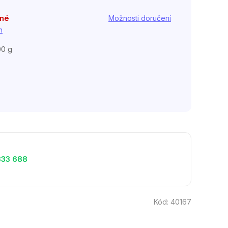
pné
Možnosti doručení
h
00 g
333 688
Kód:
40167