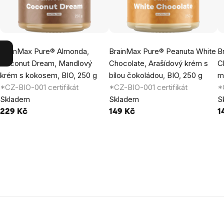
BrainMax Pure® Almonda,
BrainMax Pure® Peanuta White
B
Coconut Dream, Mandlový
Chocolate, Arašídový krém s
C
krém s kokosem, BIO, 250 g
bílou čokoládou, BIO, 250 g
m
*CZ-BIO-001 certifikát
*CZ-BIO-001 certifikát
*
Skladem
Skladem
S
229 Kč
149 Kč
1