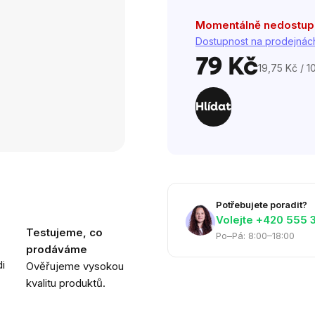
Momentálně nedostu
Dostupnost na prodejnác
79 Kč
19,75 Kč / 1
Měrná
cena:
Hlídat
Potřebujete poradit?
Volejte ‭+420 555 
Testujeme, co
Po–Pá: 8:00–18:00
prodáváme
i
Ověřujeme vysokou
kvalitu produktů.