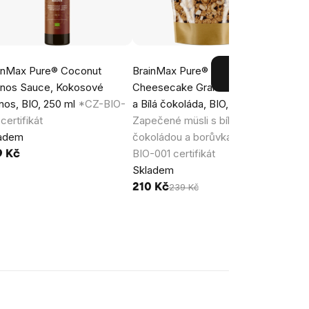
inMax Pure® Coconut
BrainMax Pure® Blueberry
Brain
nos Sauce, Kokosové
Cheesecake Granola, Borůvky
práše
nos, BIO, 250 ml
*CZ-BIO-
a Bílá čokoláda, BIO, 400 g
001 ce
certifikát
Zapečené müsli s bílou
Skla
ladem
čokoládou a borůvkami / *CZ-
69 K
BIO-001 certifikát
9 Kč
Skladem
210 Kč
239 Kč