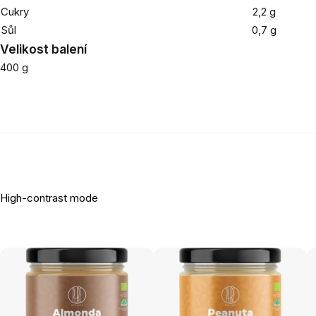
Cukry
2,2 g
Sůl
0,7 g
Velikost balení
400 g
High-contrast mode