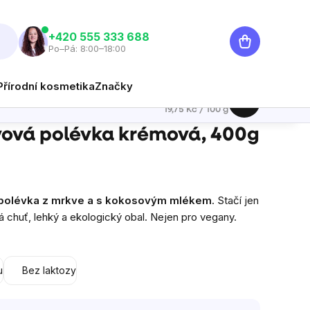
Nákupní
‭+420 555 333 688
Po–Pá: 8:00–18:00
košík
Přírodní kosmetika
Značky
79 Kč
Hlídat
Měrná cena:
19,75 Kč / 100 g
vová polévka krémová, 400g
 polévka z mrkve a s kokosovým mlékem
. Stačí jen
á chuť, lehký a ekologický obal. Nejen pro vegany.
u
Bez laktozy