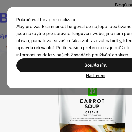
Přejít
Blog
O n
na
obsah
Pokračovat bez personalizace
Aby pro vás Brainmarket fungoval co nejlépe, používáme
Hledat
jsou nezbytné pro správné fungování webu, jiné nám pom
BrainMax®
Léto
Ušetři
Cíle
Doplňky stravy a výživa
Novi
Auga - Bio Mrkvová polévka krémová, 400g
obsah, pamatovat si váš košík a zobrazovat nabídky, kter
Přehled
Popis
Související produkty
Recenze
opravdu relevantní. Podle vašich preferencí si je můžete 
Potraviny
Potraviny pro vegany
Auga - Bi
informací najdete v našich
Zásadách používání cookies
.
Souhlasím
Nastavení