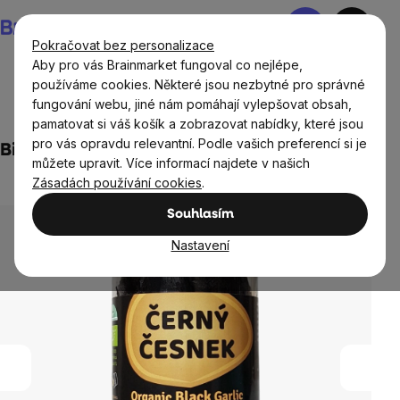
Přejít
Nákupní
na
košík
Pokračovat bez personalizace
obsah
Aby pro vás Brainmarket fungoval co nejlépe,
používáme cookies. Některé jsou nezbytné pro správné
fungování webu, jiné nám pomáhají vylepšovat obsah,
Potraviny
Sušené plody
Sušené ovoce a zelenina
pamatovat si váš košík a zobrazovat nabídky, které jsou
pro vás opravdu relevantní. Podle vašich preferencí si je
Bio černý česnek 200g sklo
můžete upravit. Více informací najdete v našich
4 hodnocení
Zásadách používání cookies
.
Průměrné
hodnocení
Souhlasím
produktu
je
Nastavení
5,0
z
5
hvězdiček.