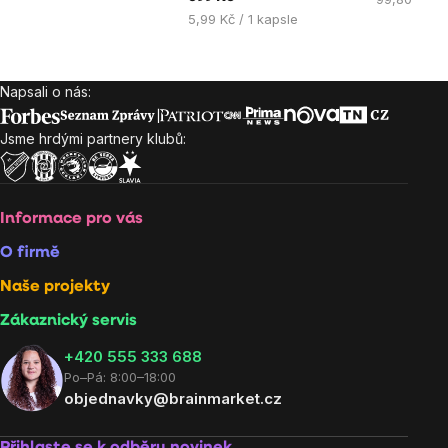
5
5
5
Měrná
cena:
5,99 Kč / 1 kapsle
hvězdiček.
hvězdiček.
hvězdiček
cena:
Napsali o nás:
Zápatí
Jsme hrdými partnery klubů:
Informace pro vás
O firmě
Naše projekty
Zákaznický servis
‭+420 555 333 688
Po–Pá: 8:00–18:00
objednavky@brainmarket.cz