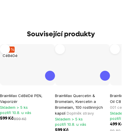
Související produkty
–33 %
CéBéDé
Průměrné
Průměrné
Průměrné
BrainMax CéBéDé PEN,
BrainMax Quercetin &
BrainMax P
hodnocení
hodnocení
hodnocen
Vaporizér
Bromelain, Kvercetin a
Oil C8 BIO,
produktu
produktu
produktu
Skladem > 5 ks
Bromelain, 100 rostlinných
001 certifik
je
je
je
pozítří 10.8. u vás
kapslí
Doplněk stravy
Skladem > 
pozítří 10.8
599 Kč
899 Kč
Skladem > 5 ks
5,0
4,7
5,0
pozítří 10.8. u vás
499 Kč
z
z
z
599 Kč
Měrná
99,80 Kč / 