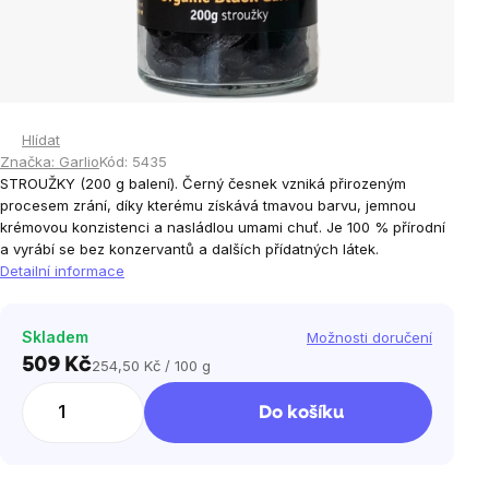
Hlídat
Značka:
Garlio
Kód:
5435
STROUŽKY (200 g balení). Černý česnek vzniká přirozeným
procesem zrání, díky kterému získává tmavou barvu, jemnou
krémovou konzistenci a nasládlou umami chuť. Je 100 % přírodní
a vyrábí se bez konzervantů a dalších přídatných látek.
Detailní informace
Skladem
Možnosti doručení
509 Kč
254,50 Kč / 100 g
Měrná
cena:
Do košíku