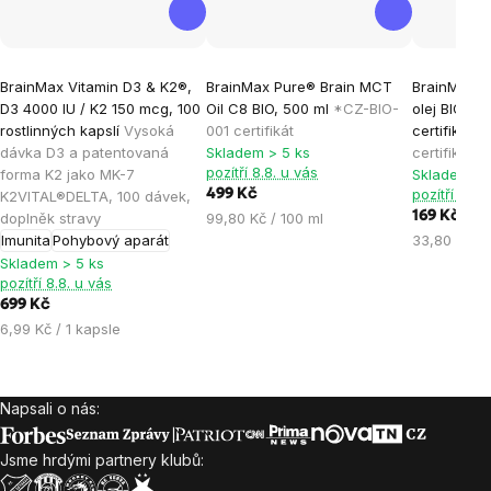
Průměrné
Průměrné
Průměrné
BrainMax Vitamin D3 & K2®,
BrainMax Pure® Brain MCT
BrainMax P
hodnocení
hodnocení
hodnocen
D3 4000 IU / K2 150 mcg, 100
Oil C8 BIO, 500 ml
*CZ-BIO-
olej BIO, 5
produktu
produktu
produktu
rostlinných kapslí
Vysoká
001 certifikát
certifikát
*
je
je
je
dávka D3 a patentovaná
Skladem > 5 ks
certifikát
pozítří 8.8. u vás
forma K2 jako MK-7
Skladem > 
5,0
5,0
5,0
pozítří 8.8.
499 Kč
K2VITAL®DELTA, 100 dávek,
z
z
z
Měrná
169 Kč
doplněk stravy
99,80 Kč / 100 ml
5
5
5
cena:
Měrná
Imunita
Pohybový aparát
33,80 Kč / 
hvězdiček.
hvězdiček.
hvězdiček
cena:
Skladem > 5 ks
pozítří 8.8. u vás
699 Kč
Měrná
6,99 Kč / 1 kapsle
cena:
Napsali o nás:
Zápatí
Jsme hrdými partnery klubů: