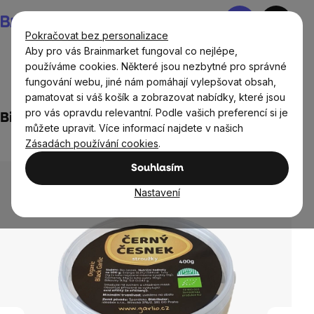
Přejít
Nákupní
na
košík
Pokračovat bez personalizace
obsah
Aby pro vás Brainmarket fungoval co nejlépe,
používáme cookies. Některé jsou nezbytné pro správné
fungování webu, jiné nám pomáhají vylepšovat obsah,
Potraviny
Sušené plody
Sušené ovoce a zelenina
pamatovat si váš košík a zobrazovat nabídky, které jsou
pro vás opravdu relevantní. Podle vašich preferencí si je
Bio černý česnek 400g plast
můžete upravit. Více informací najdete v našich
1 hodnocení
Zásadách používání cookies
.
Průměrné
hodnocení
Souhlasím
produktu
je
Nastavení
5,0
z
5
hvězdiček.