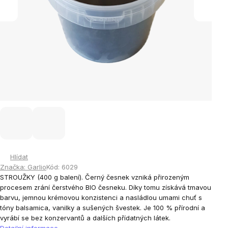
Hlídat
Značka:
Garlio
Kód:
6029
STROUŽKY (400 g balení). Černý česnek vzniká přirozeným
procesem zrání čerstvého BIO česneku. Díky tomu získává tmavou
barvu, jemnou krémovou konzistenci a nasládlou umami chuť s
tóny balsamica, vanilky a sušených švestek. Je 100 % přírodní a
vyrábí se bez konzervantů a dalších přídatných látek.