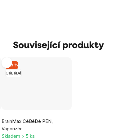
Související produkty
–33 %
CéBéDé
Průměrné
BrainMax CéBéDé PEN,
hodnocení
Vaporizér
produktu
Skladem > 5 ks
je