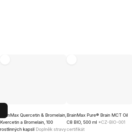
Průměrné
Průměrné
BrainMax Quercetin & Bromelain,
BrainMax Pure® Brain MCT Oil
hodnocení
hodnocení
Kvercetin a Bromelain, 100
C8 BIO, 500 ml
*CZ-BIO-001
produktu
produktu
rostlinných kapslí
Doplněk stravy
certifikát
je
je