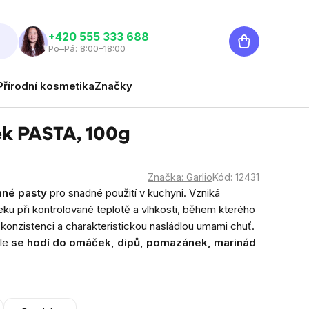
Nákupní
‭+420 555 333 688
Po–Pá: 8:00–18:00
košík
Přírodní kosmetika
Značky
ek PASTA, 100g
Značka:
Garlio
Kód:
12431
mné pasty
pro snadné použití v kuchyni. Vzniká
u při kontrolované teplotě a vlhkosti, během kterého
konzistenci a charakteristickou nasládlou umami chuť.
le
se hodí do omáček, dipů, pomazánek, marinád