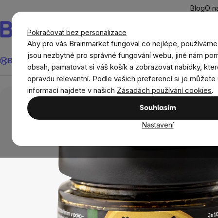
Přejít
Blog
O n
na
obsah
Pokračovat bez personalizace
Aby pro vás Brainmarket fungoval co nejlépe, používáme
Hledat
jsou nezbytné pro správné fungování webu, jiné nám pom
BrainMax®
Léto
Ušetři
Cíle
Doplňky stravy a výživa
Novi
obsah, pamatovat si váš košík a zobrazovat nabídky, kter
opravdu relevantní. Podle vašich preferencí si je můžete 
Potraviny
Sušené plody
Sušené ovoce a z
informací najdete v našich
Zásadách používání cookies
.
Souhlasím
Nastavení