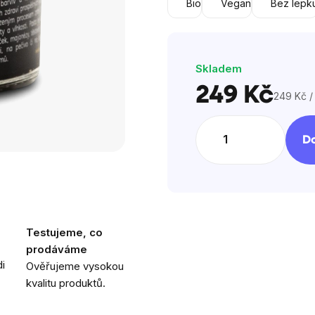
Bio
Vegan
Bez lepk
Skladem
249 Kč
249 Kč /
Měrná
cena:
Do
Testujeme, co
prodáváme
i
Ověřujeme vysokou
kvalitu produktů.