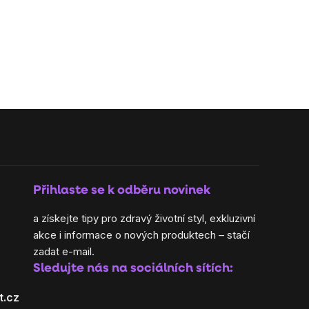
Přihlaste se k odběru novinek
a získejte tipy pro zdravý životní styl, exkluzivní
akce i informace o nových produktech – stačí
zadat e-mail.
Sledujte nás na sociálních sítích:
t.cz