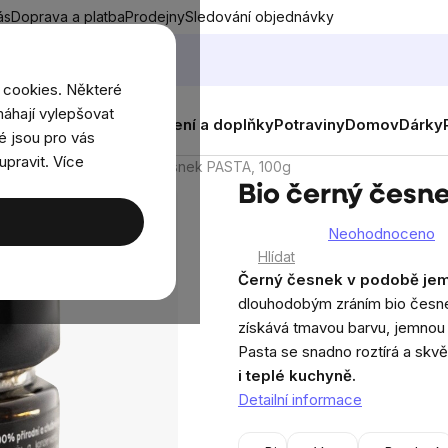
ás
Doprava a platba
Prodejny
Sledování objednávky
 cookies. Některé
áhají vylepšovat
nky
Muži
Ženy
Děti
Oblečení a doplňky
Potraviny
Domov
Dárky
é jsou pro vás
upravit. Více
elenina
Bio černý česnek PASTA, 100g
Bio černý česn
Neohodnoceno
Průměrné
Hlídat
hodnocení
Černý česnek v podobě je
produktu
dlouhodobým zráním bio česnek
je
získává tmavou barvu, jemnou 
0,0
Pasta se snadno roztírá a skvě
z
i teplé kuchyně.
5
Detailní informace
hvězdiček.