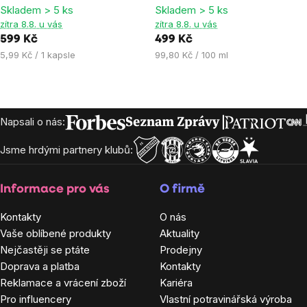
Skladem > 5 ks
Skladem > 5 ks
4,7
5,0
zítra 8.8. u vás
zítra 8.8. u vás
z
z
599 Kč
499 Kč
5
5
Měrná
Měrná
5,99 Kč / 1 kapsle
99,80 Kč / 100 ml
hvězdiček.
hvězdiček.
cena:
cena:
Zápatí
Napsali o nás:
Jsme hrdými partnery klubů:
Informace pro vás
O firmě
Kontakty
O nás
Vaše oblíbené produkty
Aktuality
Nejčastěji se ptáte
Prodejny
Doprava a platba
Kontakty
Reklamace a vrácení zboží
Kariéra
Pro influencery
Vlastní potravinářská výroba