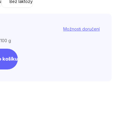
u
Bez laktozy
Možnosti doručení
 100 g
 košíku