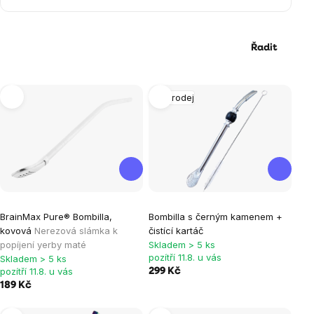
Řadit
Výpis
Výprodej
produktů
Průměrné
Průměrné
BrainMax Pure® Bombilla,
Bombilla s černým kamenem +
hodnocení
hodnocení
kovová
Nerezová slámka k
čistící kartáč
produktu
produktu
popíjení yerby maté
Skladem > 5 ks
je
je
pozítří 11.8. u vás
Skladem > 5 ks
pozítří 11.8. u vás
299 Kč
5,0
0,0
189 Kč
z
z
5
5