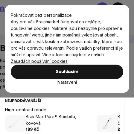
Přejít
Nákupní
na
košík
Pokračovat bez personalizace
obsah
Aby pro vás Brainmarket fungoval co nejlépe,
používáme cookies. Některé jsou nezbytné pro správné
fungování webu, jiné nám pomáhají vylepšovat obsah,
Potraviny
Nápoje
BrainMax Yerba Maté
Bombilly
pamatovat si váš košík a zobrazovat nabídky, které jsou
Bombilly
pro vás opravdu relevantní. Podle vašich preferencí si je
můžete upravit. Více informací najdete v našich
Bombilla je nutná součást tradiční připravy yerby. Jde v
Zásadách používání cookies
.
podstatě o brčko a filtr v jednom. Bombilla funguje jako slámka
Souhlasím
i sítko zároveň, takže nápoj lze usrkávat, zatímco kousky
cesmíny zůstávají v kalabase. Pití yerba maté je pak mnohem
Nastavení
příjemnější.
NEJPRODÁVANĚJŠÍ
High-contrast mode
BrainMax Pure® Bombilla,
Bombill
kovová
čistící k
189 Kč
299 Kč