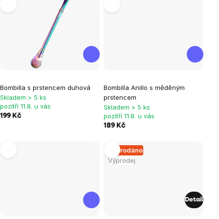
hvězdiček.
hvězdiček.
Průměrné
Bombilla s prstencem duhová
Bombilla Anillo s měděným
hodnocení
Skladem > 5 ks
prstencem
produktu
pozítří 11.8. u vás
Skladem > 5 ks
je
pozítří 11.8. u vás
199 Kč
189 Kč
5,0
z
Vyprodáno
5
Výprodej
hvězdiček.
Detail