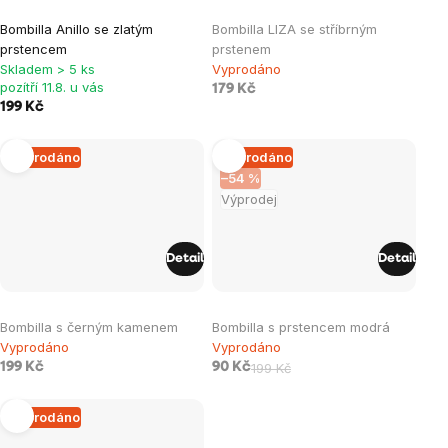
Průměrné
Průměrné
Bombilla Anillo se zlatým
Bombilla LIZA se stříbrným
hodnocení
hodnocení
prstencem
prstenem
produktu
produktu
Skladem > 5 ks
Vyprodáno
je
je
pozítří 11.8. u vás
179 Kč
199 Kč
5,0
0,0
z
z
Vyprodáno
Vyprodáno
5
5
–54 %
hvězdiček.
hvězdiček.
Výprodej
Detail
Detail
Průměrné
Bombilla s černým kamenem
Bombilla s prstencem modrá
hodnocení
Vyprodáno
Vyprodáno
produktu
199 Kč
90 Kč
199 Kč
je
5,0
Vyprodáno
z