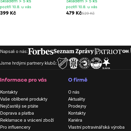
Skladem > 5 ks
Skladem > 5 ks
pozítří 10.8. u vás
pozítří 10.8. u vás
399 Kč
479 Kč
529 Kč
Zápatí
Napsali o nás:
Jsme hrdými partnery klubů:
Informace pro vás
O firmě
Kontakty
O nás
Vaše oblíbené produkty
Aktuality
Nejčastěji se ptáte
Prodejny
Doprava a platba
Kontakty
Reklamace a vrácení zboží
Kariéra
Pro influencery
Vlastní potravinářská výroba