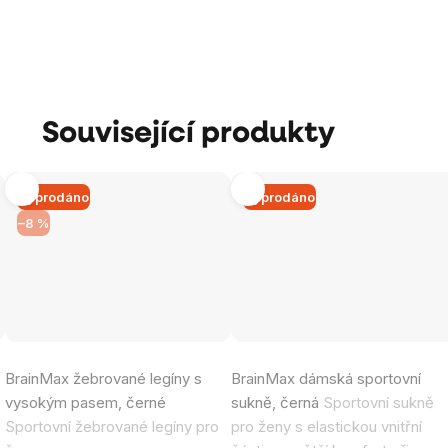
Související produkty
Vyprodáno
Vyprodáno
–8 %
Průměrné
Průměrné
BrainMax žebrované legíny s
BrainMax dámská sportovní
hodnocení
hodnocení
vysokým pasem, černé
sukně, černá
Sportovní sukně
produktu
produktu
Sportovní žebrované legíny pro
pro ženy s elastickou vnitřní
je
je