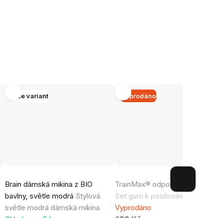
Více variant
Vyprodáno
Průměrné
Brain dámská mikina z BIO
TrainMax® odporové gumy, 4 
hodnocení
bavlny, světle modrá
Stylová
Set gum k posilování celého tě
produktu
světle modrá dámská mikina
Vyprodáno
je