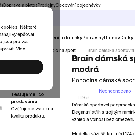
ás
Doprava a platba
Prodejny
Sledování objednávky
 cookies. Některé
áhají vylepšovat
nky
Muži
Ženy
Děti
Oblečení a doplňky
Potraviny
Domov
Dárky
é jsou pro vás
upravit. Více
y
Dámské spodní prádlo na sport
Brain dámská sportovn
Brain dámská s
modrá
Pohodlná dámská sport
Neohodnoceno
Testujeme, co
Průměrné
Hlídat
prodáváme
hodnocení
Dámská sportovní podprsenka B
i
Ověřujeme vysokou
produktu
Elegantní střih s trojitým ra
kvalitu produktů.
je
vzhled a volnost bez omezení. 
0,0
z
Modelka váží 55 kg, měří 174 