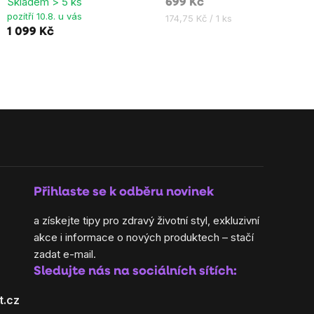
Skladem > 5 ks
699 Kč
5,0
pozítří 10.8. u vás
Měrná
174,75 Kč / 1 ks
z
1 099 Kč
cena:
5
hvězdiček.
Přihlaste se k odběru novinek
a získejte tipy pro zdravý životní styl, exkluzivní
akce i informace o nových produktech – stačí
zadat e-mail.
Sledujte nás na sociálních sítích:
t.cz