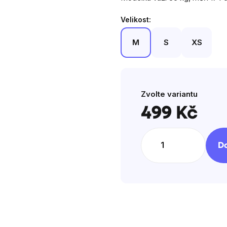
5
hvězdiček.
Velikost:
M
S
XS
Zvolte variantu
499 Kč
Měrná
cena:
Do