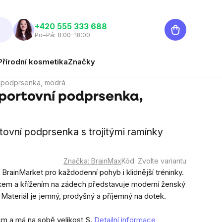
Nákupní
‭+420 555 333 688
Po–Pá: 8:00–18:00
košík
Přírodní kosmetika
Značky
í podprsenka, modrá
portovní podprsenka,
ovní podprsenka s trojitými ramínky
Značka:
BrainMax
Kód:
Zvolte variantu
rainMarket pro každodenní pohyb i klidnější tréninky.
mínkem a křížením na zádech představuje moderní ženský
Materiál je jemný, prodyšný a příjemný na dotek.
cm a má na sobě velikost S.
Detailní informace