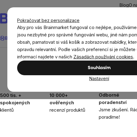
Přejít
Blog
O n
na
obsah
Pokračovat bez personalizace
Aby pro vás Brainmarket fungoval co nejlépe, používáme
Hledat
jsou nezbytné pro správné fungování webu, jiné nám pom
BrainMax®
Léto
Ušetři
Cíle
Doplňky stravy a výživa
Novi
obsah, pamatovat si váš košík a zobrazovat nabídky, kter
opravdu relevantní. Podle vašich preferencí si je můžete 
Oblečení a doplňky
Sportovní oblečení pro žen
informací najdete v našich
Zásadách používání cookies
.
Souhlasím
Nastavení
Odborné
500 tis. +
10 000+
poradenství
spokojených
ověřených
Jsme zkušení. Rád
klientů
recenzí produktů
poradíme!