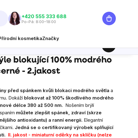
Nákupní
‭+420 555 333 688
Po–Pá: 8:00–18:00
košík
Přírodní kosmetika
Značky
499 Kč
Hlídat
Měrná cena:
ýle blokující 100% modrého
černé - 2.jakost
diny před spánkem kvůli blokaci modrého světla
a
mu. Dokáží
blokovat až 100% škodlivého modrého
lnové délce 380 až 500 nm.
Nošením brýlí
d spaním
můžete zlepšit spánek, zdraví (skrze
nějšího antioxidantu) a ranní energii
. Elegantní
učkami.
Jedná se o certifikovaný výrobek splňující
ti
.
II. jakost - miniaturní oděrky na sklíčku (nelze