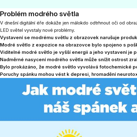
Problém modrého světla
V dnešní digitální éře dokáže jen málokdo odtrhnout oči od obrazo
LED světel vyvstaly nové problémy.
Vystavení se modrému světlu z obrazovek narušuje produk
Modré světlo z expozice na obrazovce bylo spojeno s poš
Viditelné modré světlo je vyšší energii a jeho vystavení je p
Nadměrné nasycení modrého světla může snížit ostrost zraku
Bylo prokázáno, že modré světlo vyvolává fotochemické poš
Poruchy spánku mohou vést k depresi, hromadění neurotox