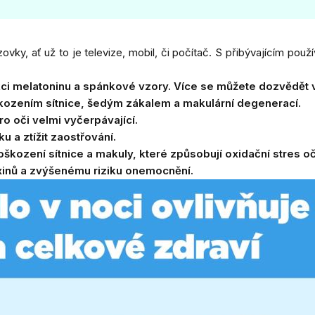
vky, ať už to je televize, mobil, či počítač. S přibývajícím použ
ci meIatoninu a spánkové vzory. Více se můžete dozvědět 
kozením sítnice, šedým zákalem a makulární degenerací.
ro oči velmi vyčerpávající.
 a ztížit zaostřování.
kození sítnice a makuly, které způsobují oxidační stres oč
inů a zvýšenému riziku onemocnění.