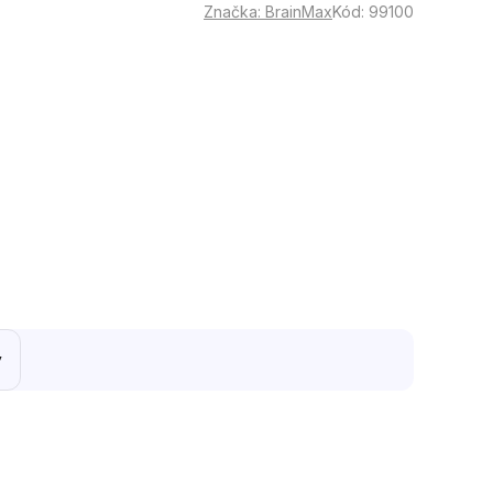
Značka:
BrainMax
Kód:
99100
y