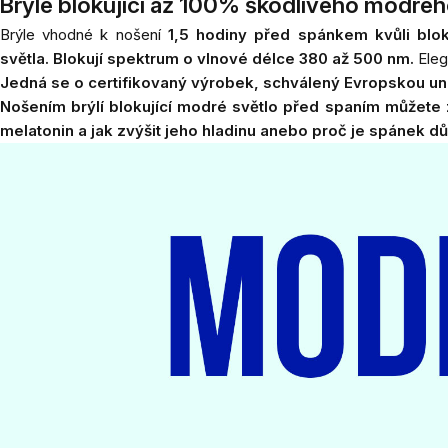
Brýle blokující až 100% škodlivého modréh
Brýle vhodné k nošení
1,5 hodiny před spánkem kvůli blo
světla.
Blokují spektrum
o vlnové délce 380 až 500 nm.
Eleg
Jedná se o certifikovaný výrobek,
schválený Evropskou unií
Nošením brýlí blokující modré světlo před spaním můžete z
meIatonin a jak zvýšit jeho hladinu
anebo
proč je spánek dů