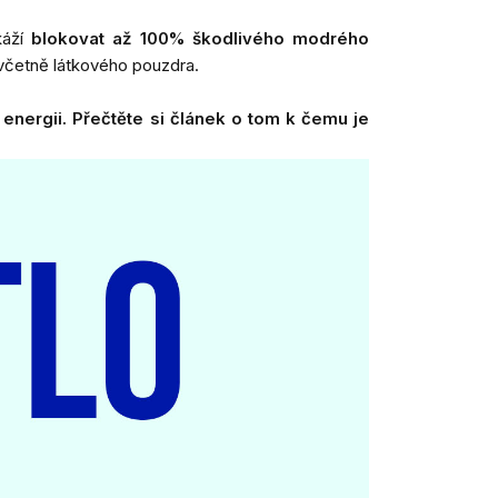
káží
blokovat až 100% škodlivého modrého
 včetně látkového pouzdra.
 energii.
Přečtěte si
článek o tom k čemu je