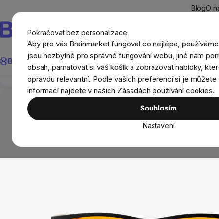
Přejít
Blog
O n
na
obsah
Pokračovat bez personalizace
Aby pro vás Brainmarket fungoval co nejlépe, používáme
Hledat
jsou nezbytné pro správné fungování webu, jiné nám pom
BrainMax®
Léto
Ušetři
Cíle
Doplňky stravy a výživa
Novi
BrainMarket brýle blokující 100% modrého světla, Sta
obsah, pamatovat si váš košík a zobrazovat nabídky, kter
Přehled
Popis
Související produkty
Recenze
opravdu relevantní. Podle vašich preferencí si je můžete 
Domov
Blokace modrého světla
BrainMarke
informací najdete v našich
Zásadách používání cookies
.
Souhlasím
Nastavení