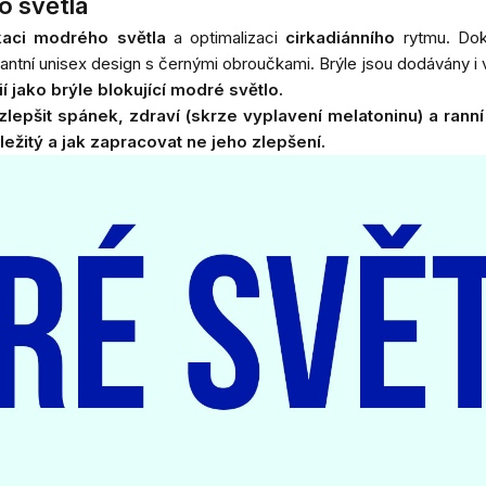
o světla
kaci modrého světla
a optimalizaci
cirkadiánního
rytmu. Do
antní unisex design s černými obroučkami.
Brýle jsou dodávány i
 jako brýle blokující modré světlo.
lepšit spánek, zdraví (skrze vyplavení meIatoninu) a ranní
ležitý a jak zapracovat ne jeho zlepšení
.