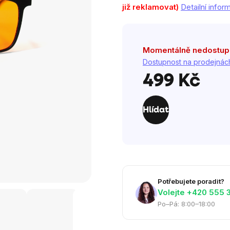
hvězdiček.
již reklamovat)
Detailní info
Momentálně nedostu
Dostupnost na prodejnác
499 Kč
Měrná
cena:
Hlídat
Potřebujete poradit?
Volejte ‭+420 555 
Po–Pá: 8:00–18:00