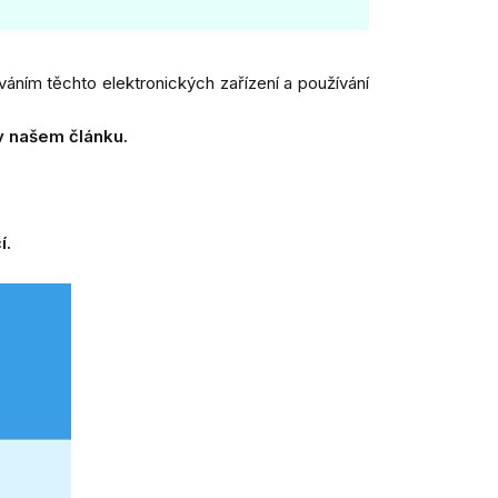
íváním těchto elektronických zařízení a používání
v
našem článku
.
í.