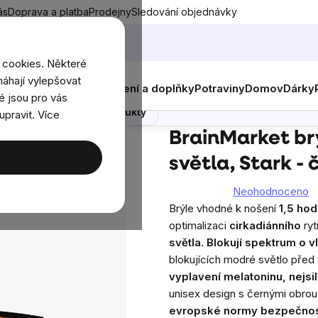
ás
Doprava a platba
Prodejny
Sledování objednávky
 cookies. Některé
áhají vylepšovat
nky
Muži
Ženy
Děti
Oblečení a doplňky
Potraviny
Domov
Dárky
rk - černé - 2.jakost
é jsou pro vás
Poradna
Podobné produkty
upravit. Více
t brýle blokující 100% modrého světla, Stark - černé - 2.jakost
BrainMarket br
světla, Stark - 
Neohodnoceno
Průměrné
Brýle vhodné k nošení
1,5 ho
hodnocení
optimalizaci
cirkadiánního
ryt
produktu
světla. Blokují spektrum
o v
je
blokujících modré světlo pře
0,0
vyplavení meIatoninu, nejsil
z
unisex design s černými obro
5
evropské normy bezpečnos