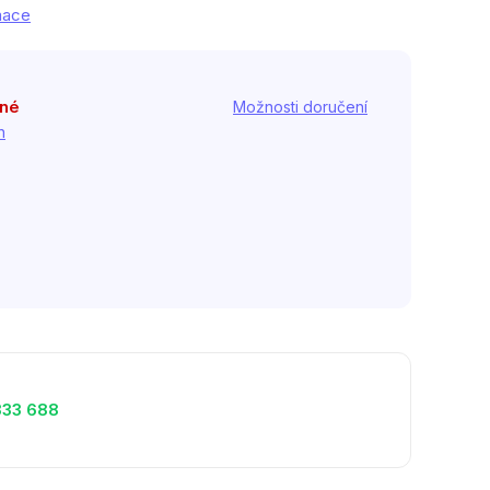
rmace
pné
Možnosti doručení
h
333 688