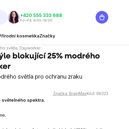
Nákupní
‭+420 555 333 688
Po–Pá: 8:00–18:00
košík
Přírodní kosmetika
Značky
ého světla, Dayworker
ýle blokující 25% modrého
ker
drého světla pro ochranu zraku
Značka:
BrainMax
Kód:
98323
 světelného spektra.
ne.