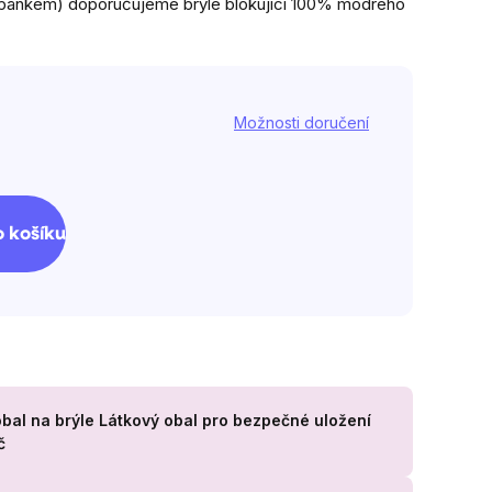
 spánkem) doporučujeme brýle blokující 100% modrého
Možnosti doručení
 košíku
obal na brýle
Látkový obal pro bezpečné uložení
č