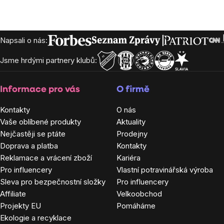
cena:
Zápatí
Napsali o nás:
Jsme hrdými partnery klubů:
Informace pro vás
O firmě
Kontakty
O nás
Vaše oblíbené produkty
Aktuality
Nejčastěji se ptáte
Prodejny
Doprava a platba
Kontakty
Reklamace a vrácení zboží
Kariéra
Pro influencery
Vlastní potravinářská výroba
Sleva pro bezpečnostní složky
Pro influencery
Affiliate
Velkoobchod
Projekty EU
Pomáháme
Ekologie a recyklace