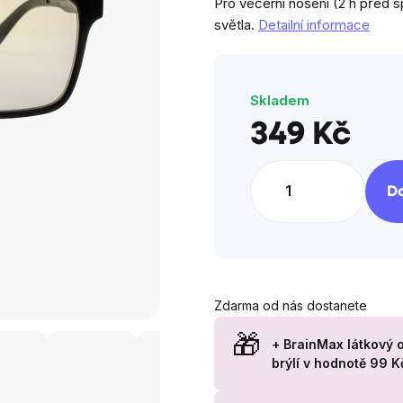
Pro večerní nošení (2 h před
5
světla.
Detailní informace
hvězdiček.
Skladem
349 Kč
Měrná
cena:
Do
Zdarma od nás dostanete
+ BrainMax látkový 
brýlí
v hodnotě 99 K