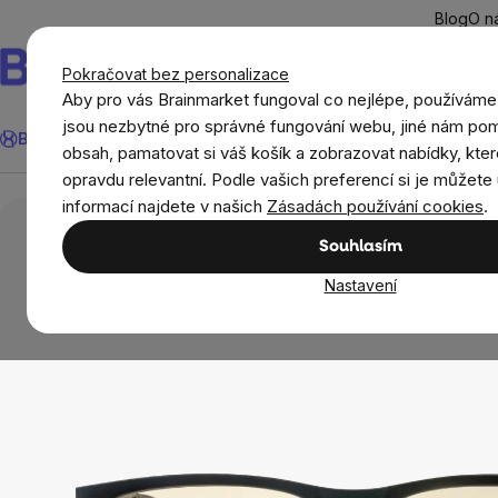
Přejít
Blog
O n
na
obsah
Pokračovat bez personalizace
Aby pro vás Brainmarket fungoval co nejlépe, používáme
Hledat
jsou nezbytné pro správné fungování webu, jiné nám pom
BrainMax®
Léto
Ušetři
Cíle
Doplňky stravy a výživa
Novi
obsah, pamatovat si váš košík a zobrazovat nabídky, kter
opravdu relevantní. Podle vašich preferencí si je můžete 
Domov
Blokace modrého světla
Blokace 2
informací najdete v našich
Zásadách používání cookies
.
Souhlasím
Nastavení