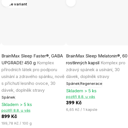
Více variant
Průměrné
Průměrné
BrainMax Sleep Faster®, GABA
BrainMax Sleep Melatonin®, 60
hodnocení
hodnocení
UPGRADE! 450 g
Komplex
rostlinných kapslí
Komplex pro
produktu
produktu
přírodních látek pro podporu
zdravý spánek a usínání, 30
je
je
usínání a zdravého spánku, nově
dávek, doplněk stravy
4,5
4,5
s příchutí lesního ovoce, 30
Spánek
Regenerace
z
z
dávek, doplněk stravy
Skladem > 5 ks
5
5
pozítří 8.8. u vás
Spánek
hvězdiček.
hvězdiček.
399 Kč
Skladem > 5 ks
Měrná
6,65 Kč / 1 kapsle
pozítří 8.8. u vás
cena:
899 Kč
Měrná
199,78 Kč / 100 g