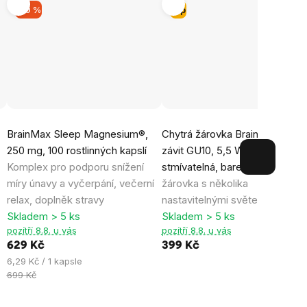
–10 %
Tip
Průměrné
Průměrné
BrainMax Sleep Magnesium®,
Chytrá žárovka BrainLight LED,
hodnocení
hodnocení
250 mg, 100 rostlinných kapslí
závit GU10, 5,5 W, WiFi, APP,
produktu
produktu
Komplex pro podporu snížení
stmívatelná, barevná
Chytrá L
je
je
míry únavy a vyčerpání, večerní
žárovka s několika
4,8
0,0
relax, doplněk stravy
nastavitelnými světelnými reži
z
z
Skladem > 5 ks
Skladem > 5 ks
5
5
pozítří 8.8. u vás
pozítří 8.8. u vás
hvězdiček.
hvězdiček.
629 Kč
399 Kč
Měrná
6,29 Kč / 1 kapsle
cena:
699 Kč