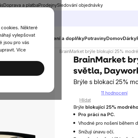
ás
Doprava a platba
Prodejny
Sledování objednávky
 cookies. Některé
áhají vylepšovat
nky
Muži
Ženy
Děti
Oblečení a doplňky
Potraviny
Domov
Dárky
é jsou pro vás
upravit. Více
5-40 % modrého světla
BrainMarket brýle blokující 25% modr
BrainMarket br
světla, Daywor
Brýle s blokací 25% mo
11 hodnocení
Průměrné
Hlídat
hodnocení
Brýle
blokující 25% modrého
produktu
Pro práci na PC.
je
Vhodné pro nošení během d
4,9
Snižují únavu očí.
z