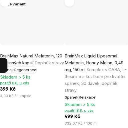
Více variant
Průměrné
Průměrné
BrainMax Natural MeIatonin, 120
BrainMax Liquid Liposomal
hodnocení
hodnocení
rostlinných kapslí
Doplněk stravy
Melatonin, Honey Melon, 0,49
produktu
produktu
mg, 150 ml
Komplex s GABA, L-
Spánek
Regenerace
je
je
theanine a kozlíkem pro kvalitní
Skladem > 5 ks
4,5
5,0
pozítří 8.8. u vás
spánek, 30 dávek, doplněk
z
z
399 Kč
stravy
5
5
Měrná
3,33 Kč / 1 kapsle
Spánek
Relaxace
hvězdiček.
hvězdiček.
cena:
Skladem > 5 ks
pozítří 8.8. u vás
499 Kč
Měrná
332,67 Kč / 100 ml