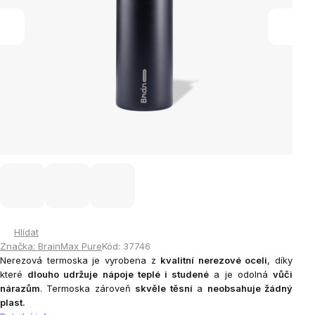
Hlídat
Značka:
BrainMax Pure
Kód:
37746
Nerezová termoska je vyrobena z
kvalitní nerezové oceli
, díky
které
dlouho udržuje nápoje teplé i studené
a je odolná
vůči
nárazům
. Termoska zároveň
skvěle těsní
a
neobsahuje žádný
plast.