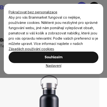
Přejít
Nákupní
na
košík
Pokračovat bez personalizace
obsah
Aby pro vás Brainmarket fungoval co nejlépe,
používáme cookies. Některé jsou nezbytné pro správné
fungování webu, jiné nám pomáhají vylepšovat obsah,
Domov
Boxy na jídlo, lahve, šejkry, tašky
pamatovat si váš košík a zobrazovat nabídky, které jsou
pro vás opravdu relevantní. Podle vašich preferencí si je
BrainMarket Nerezová termoska, 500 ml
můžete upravit. Více informací najdete v našich
Termoska z nerezové oceli pro uchování teplých nápojů
Zásadách používání cookies
.
4 hodnocení
Průměrné
Souhlasím
hodnocení
produktu
Nastavení
je
4,0
z
5
hvězdiček.