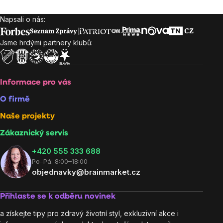
Napsali o nás:
Zápatí
Jsme hrdými partnery klubů:
Informace pro vás
O firmě
Naše projekty
Zákaznický servis
‭+420 555 333 688
Po–Pá: 8:00–18:00
objednavky@brainmarket.cz
Přihlaste se k odběru novinek
a získejte tipy pro zdravý životní styl, exkluzivní akce i