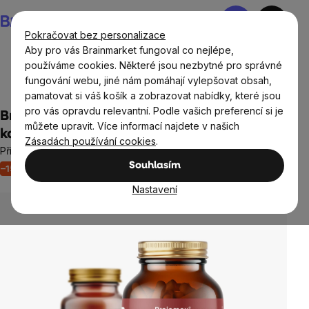
Přejít
Nákupní
na
košík
Pokračovat bez personalizace
obsah
Aby pro vás Brainmarket fungoval co nejlépe,
používáme cookies. Některé jsou nezbytné pro správné
fungování webu, jiné nám pomáhají vylepšovat obsah,
BrainMax®
pamatovat si váš košík a zobrazovat nabídky, které jsou
pro vás opravdu relevantní. Podle vašich preferencí si je
BrainMax Berberine 500 mg, 90 rostlinných
můžete upravit. Více informací najdete v našich
kapslí
Zásadách používání cookies
.
Přírodní bioaktivní látka, 90 dávek, doplněk stravy
Souhlasím
–15 %
Akce
Nový obal
34 hodnocení
Průměrné
hodnocení
Nastavení
produktu
je
5,0
z
5
hvězdiček.