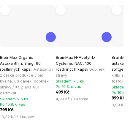
Průměrné
Průměrné
Průměrné
BrainMax Organic
BrainMax N-Acetyl-L-
BrainMax Kri
hodnocení
hodnocení
hodnocen
Astaxanthin, 8 mg, 60
Cysteine, NAC, 100
astaxanthi
produktu
produktu
produktu
rostlinných kapslí
Astaxantin
rostlinných kapslí
Doplněk
softgel kap
je
je
je
z české produkce v bio
stravy
krillu s as
kvalitě, 60 dávek, doplněk
Skladem > 5 ks
fosfolipidy
5,0
4,9
4,9
Po 10.8. u vás
stravy / *CZ-BIO-001
Skladem > 
z
z
z
Po 10.8. u 
499 Kč
certifikát
5
5
5
Měrná
999 Kč
Skladem > 5 ks
4,99 Kč / 1 kapsle
hvězdiček.
hvězdiček.
hvězdiček
Po 10.8. u vás
cena:
Měrná
9,99 Kč / 1
799 Kč
cena:
Měrná
13,32 Kč / 1 kapsle
cena: