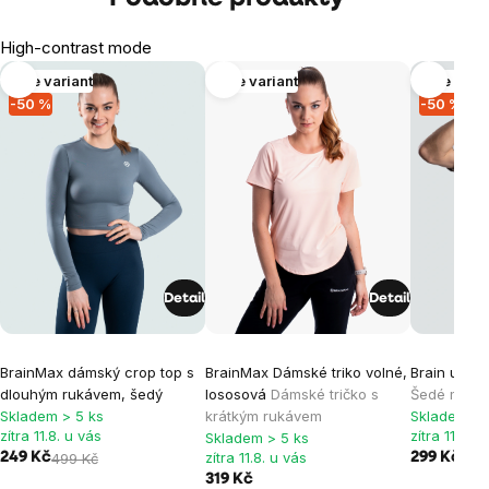
High-contrast mode
Více variant
Více variant
Více vari
-50 %
-50 %
Detail
Detail
BrainMax dámský crop top s
BrainMax Dámské triko volné,
Brain unise
dlouhým rukávem, šedý
lososová
Dámské tričko s
Šedé melíro
Skladem > 5 ks
krátkým rukávem
Skladem > 
zítra 11.8. u vás
zítra 11.8. u
Skladem > 5 ks
zítra 11.8. u vás
249 Kč
499 Kč
299 Kč
599
319 Kč