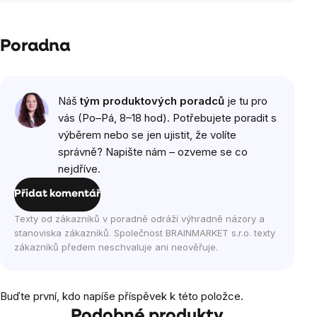
Poradna
Náš
tým produktových poradců
je tu pro
vás (Po–Pá, 8–18 hod). Potřebujete poradit s
výběrem nebo se jen ujistit, že volíte
správně? Napište nám – ozveme se co
nejdříve.
Přidat komentář
Texty od zákazníků v poradně odráží výhradně názory a
stanoviska zákazníků. Společnost BRAINMARKET s.r.o. texty
zákazníků předem neschvaluje ani neověřuje.
Buďte první, kdo napíše příspěvek k této položce.
Podobné produkty