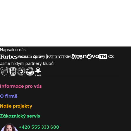
Napsali o nás:
Zápatí
Jsme hrdými partnery klubů:
Informace pro vás
O firmě
Naše projekty
Zákaznický servis
‭+420 555 333 688