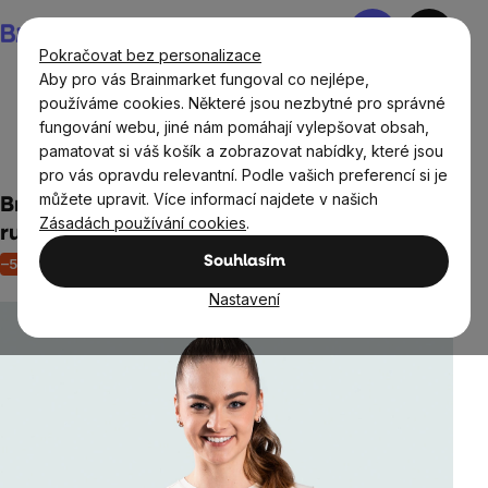
Přejít
Nákupní
na
košík
Pokračovat bez personalizace
obsah
Aby pro vás Brainmarket fungoval co nejlépe,
používáme cookies. Některé jsou nezbytné pro správné
fungování webu, jiné nám pomáhají vylepšovat obsah,
Oblečení a doplňky
Sportovní oblečení pro ženy
pamatovat si váš košík a zobrazovat nabídky, které jsou
Dámská sportovní trička a topy
pro vás opravdu relevantní. Podle vašich preferencí si je
můžete upravit. Více informací najdete v našich
BrainMax dámský crop top s dlouhým
Zásadách používání cookies
.
rukávem, krémový
Souhlasím
–50 %
Akce
Neohodnoceno
Průměrné
hodnocení
Nastavení
produktu
je
0,0
z
5
hvězdiček.