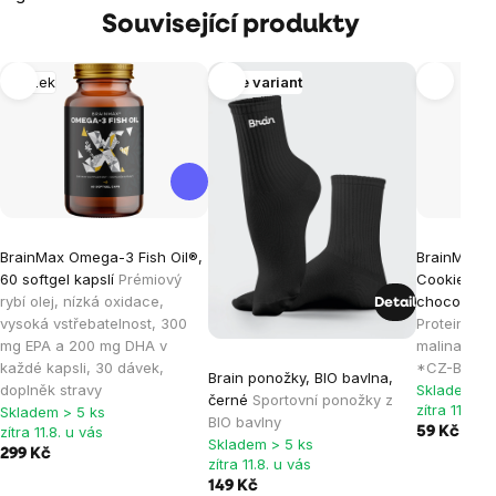
Související produkty
Mozek
Více variant
BrainMax Omega-3 Fish Oil®,
BrainMax P
60 softgel kapslí
Prémiový
Cookie, Ra
rybí olej, nízká oxidace,
chocolate, 
Detail
vysoká vstřebatelnost, 300
Proteinová
mg EPA a 200 mg DHA v
malinami a 
každé kapsli, 30 dávek,
*CZ-BIO-001
Brain ponožky, BIO bavlna,
doplněk stravy
Skladem > 
černé
Sportovní ponožky z
zítra 11.8. u
Skladem > 5 ks
BIO bavlny
zítra 11.8. u vás
59 Kč
Skladem > 5 ks
299 Kč
zítra 11.8. u vás
149 Kč