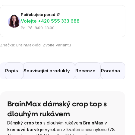
Potřebujete poradit?
Volejte ‭+420 555 333 688
Po–Pá: 8:00–18:00
Značka:
BrainMax
Kód:
Zvolte variantu
Popis
Související produkty
Recenze
Poradna
Pod
BrainMax dámský crop top s
dlouhým rukávem
Dámský
crop top
s dlouhým rukávem
BrainMax
v
krémové barvě
je vyroben z kvalitní směsi nylonu (78