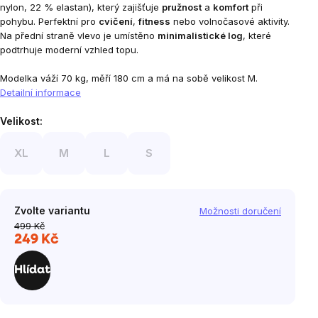
nylon, 22 % elastan), který zajišťuje
pružnost
a
komfort
při
pohybu. Perfektní pro
cvičení
,
fitness
nebo volnočasové aktivity.
Na přední straně vlevo je umístěno
minimalistické log
, které
podtrhuje moderní vzhled topu.
Modelka váží 70 kg, měří 180 cm a má na sobě velikost M.
Detailní informace
Velikost:
XL
M
L
S
Zvolte variantu
Možnosti doručení
499 Kč
249 Kč
Měrná
cena:
Hlídat