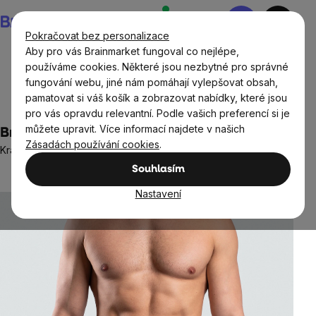
Přejít
Nákupní
na
košík
Pokračovat bez personalizace
obsah
Aby pro vás Brainmarket fungoval co nejlépe,
používáme cookies. Některé jsou nezbytné pro správné
fungování webu, jiné nám pomáhají vylepšovat obsah,
Oblečení a doplňky
Sportovní oblečení pro muže
pamatovat si váš košík a zobrazovat nabídky, které jsou
Pánské sportovní kalhoty, tepláky a kraťasy
pro vás opravdu relevantní. Podle vašich preferencí si je
můžete upravit. Více informací najdete v našich
BrainMax pánské kraťasy, tmavě zelené
Zásadách používání cookies
.
Kraťasy pro muže ze 100% bavlny
Neohodnoceno
Souhlasím
Průměrné
hodnocení
Nastavení
produktu
je
0,0
z
5
hvězdiček.