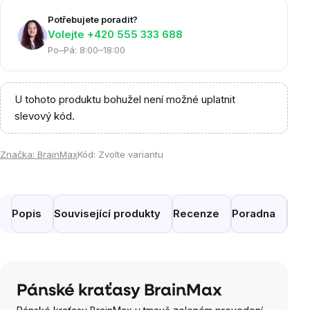
Potřebujete poradit?
Volejte ‭+420 555 333 688
Po–Pá: 8:00–18:00
U tohoto produktu bohužel není možné uplatnit
slevový kód.
Značka:
BrainMax
Kód:
Zvolte variantu
Popis
Související produkty
Recenze
Poradna
Pod
Pánské kraťasy BrainMax