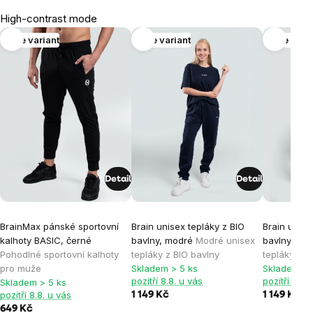
High-contrast mode
Více variant
Více variant
Více vari
Detail
Detail
BrainMax pánské sportovní
Brain unisex tepláky z BIO
Brain unise
kalhoty BASIC, černé
bavlny, modré
Modré unisex
bavlny, še
Pohodlné sportovní kalhoty
tepláky z BIO bavlny
tepláky z B
pro muže
Skladem > 5 ks
Skladem > 
pozítří 8.8. u vás
pozítří 8.8.
Skladem > 5 ks
pozítří 8.8. u vás
1 149 Kč
1 149 Kč
649 Kč