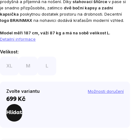
prodyšná a příjemná na nošení. Díky
stahovací šňůrce
v pase si
je snadno přizpůsobíte, zatímco
dvě boční kapsy a zadní
kapsička
poskytnou dostatek prostoru na drobnosti. Decentní
logo BRAINMAX
na nohavici dodává kraťasům moderní vzhled.
Model měří 187 cm, váží 87 kg a má na sobě velikost L.
Detailní informace
Velikost:
XL
M
L
Zvolte variantu
Možnosti doručení
699 Kč
Měrná
cena:
Hlídat