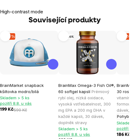
High-contrast mode
Související produkty
-66 %
Mozek
-15 %
BrainMarket snapback
BrainMax Omega-3 Fish Oil®,
BrainMax® 
kšiltovka modro/bílá
60 softgel kapslí
Prémiový
30 rostlinn
Skladem > 5 ks
rybí olej, nízká oxidace,
vitamínem 
pozítří 8.8. u vás
vysoká vstřebatelnost, 300
formou vit
199 Kč
590 Kč
mg EPA a 200 mg DHA v
dávek, dop
každé kapsli, 30 dávek,
Pohybový a
doplněk stravy
Skladem > 
pozítří 8.8.
Skladem > 5 ks
pozítří 8.8. u vás
186 Kč
219 