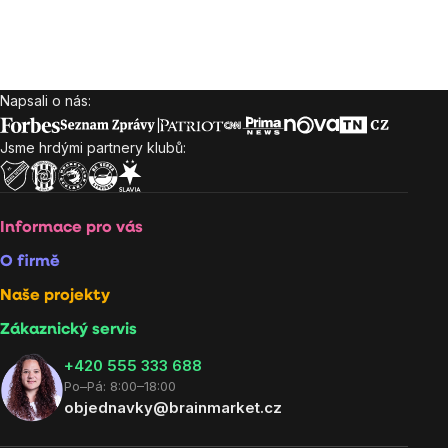
Napsali o nás:
Zápatí
Jsme hrdými partnery klubů:
Informace pro vás
O firmě
Naše projekty
Zákaznický servis
‭+420 555 333 688
Po–Pá: 8:00–18:00
objednavky@brainmarket.cz