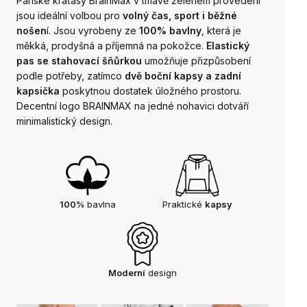
Pánské kraťasy BrainMax v tmavě zeleném provedení
jsou ideální volbou pro
volný čas, sport i běžné
nošen
í. Jsou vyrobeny ze
100% bavlny
, která je
měkká, prodyšná a příjemná na pokožce.
Elastický
pas se stahovací šňůrkou
umožňuje přizpůsobení
podle potřeby, zatímco
dvě boční kapsy a zadní
kapsička
poskytnou dostatek úložného prostoru.
Decentní logo BRAINMAX na jedné nohavici dotváří
minimalistický design.
100%
bavlna
Praktické
kapsy
Moderní
design