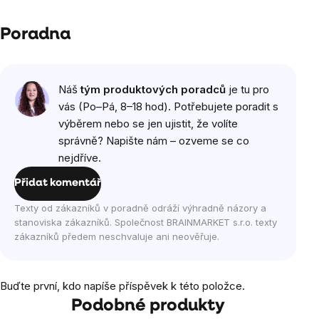
Poradna
Náš
tým produktových poradců
je tu pro
vás (Po–Pá, 8–18 hod). Potřebujete poradit s
výběrem nebo se jen ujistit, že volíte
správně? Napište nám – ozveme se co
nejdříve.
Přidat komentář
Texty od zákazníků v poradně odráží výhradně názory a
stanoviska zákazníků. Společnost BRAINMARKET s.r.o. texty
zákazníků předem neschvaluje ani neověřuje.
Buďte první, kdo napíše příspěvek k této položce.
Podobné produkty