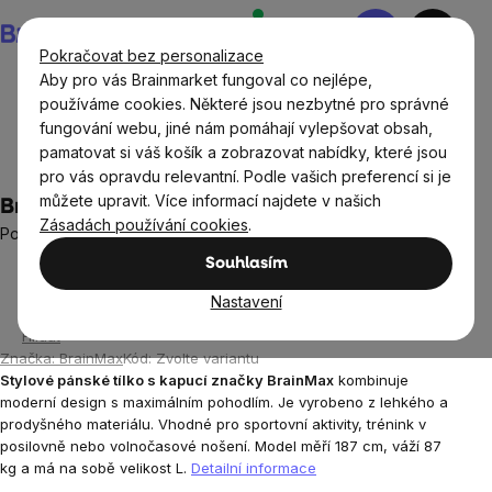
Přejít
Nákupní
na
košík
Pokračovat bez personalizace
obsah
Aby pro vás Brainmarket fungoval co nejlépe,
používáme cookies. Některé jsou nezbytné pro správné
fungování webu, jiné nám pomáhají vylepšovat obsah,
Oblečení a doplňky
Sportovní oblečení pro muže
pamatovat si váš košík a zobrazovat nabídky, které jsou
Pánská sportovní trička a mikiny
pro vás opravdu relevantní. Podle vašich preferencí si je
můžete upravit. Více informací najdete v našich
BrainMax pánské tílko s kapucí, modré
Zásadách používání cookies
.
Pohodlné tílko s kapucí pro muže
2 hodnocení
Souhlasím
Průměrné
hodnocení
Nastavení
produktu
Hlídat
je
Značka:
BrainMax
Kód:
Zvolte variantu
5,0
Stylové pánské tílko s kapucí značky BrainMax
kombinuje
z
moderní design s maximálním pohodlím. Je vyrobeno z lehkého a
5
prodyšného materiálu. Vhodné
pro sportovní aktivity, trénink v
hvězdiček.
posilovně nebo volnočasové nošení.
Model měří 187 cm, váží 87
kg a má na sobě velikost L.
Detailní informace